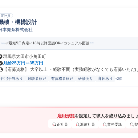
正社員
機械・機構設計
日本発条株式会社
✅最短5日内定✅18時以降面談OK✅カジュアル面談
群馬県太田市小角田町
月給25万円～35万円
【応募資格】 大卒以上 ・経験不問（実務経験がなくても応募いただけま
住宅手当あり
経験者歓迎
有資格者歓迎
研修あり
育休あり
+2個
雇用形態
を設定して求人を絞り込みまし
正社員
派遣社員
業務委託
契