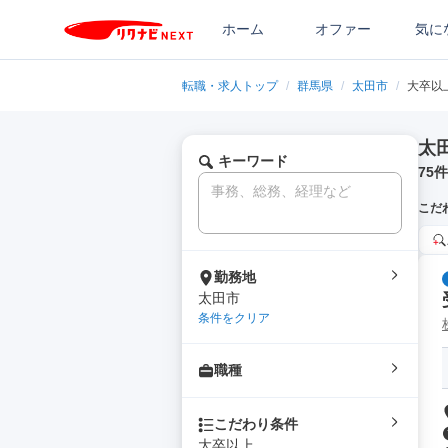
ホーム
オファー
気に
転職・求人トップ
/
群馬県
/
太田市
/
大卒以
太
キーワード
75
件
こだ
勤務地
太田市
条件をクリア
職種
こだわり条件
大卒以上