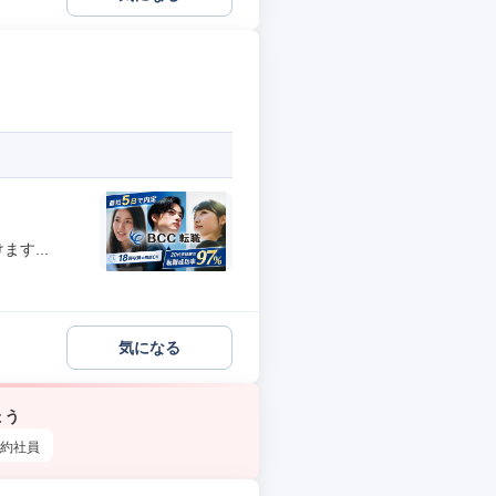
す...
気になる
ょう
約社員