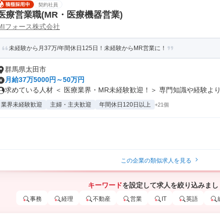
契約社員
医療営業職(MR・医療機器営業)
MIフォース株式会社
未経験から月37万/年間休日125日！未経験からMR営業に！
群馬県太田市
月給37万5000円～50万円
求めている人材 ＜ 医療業界・MR未経験歓迎！＞ 専門知識や経験よりも
業界未経験歓迎
主婦・主夫歓迎
年間休日120日以上
+21個
この企業の類似求人を見る
キーワード
を設定して求人を絞り込みまし
事務
経理
不動産
営業
IT
英語