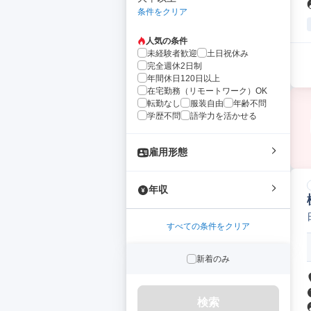
条件をクリア
人気の条件
未経験者歓迎
土日祝休み
完全週休2日制
年間休日120日以上
在宅勤務（リモートワーク）OK
転勤なし
服装自由
年齢不問
学歴不問
語学力を活かせる
雇用形態
年収
すべての条件をクリア
新着のみ
検索