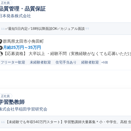
正社員
品質管理・品質保証
日本発条株式会社
✅最短5日内定✅18時以降面談OK✅カジュアル面談
群馬県太田市小角田町
月給25万円～35万円
【応募資格】 大卒以上 ・経験不問（実務経験がなくても応募いただけま
フリーター歓迎
未経験者歓迎
住宅手当あり
経験者歓迎
+6個
正社員
学習塾教師
株式会社早稲田学習研究会
【未経験でも年収540万円スタート】学習塾講師大量募集＊小・中学生、高校 生対