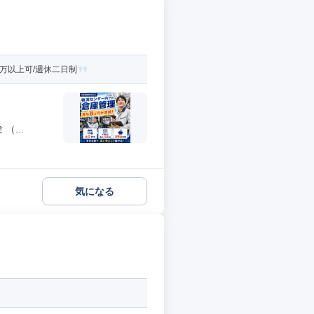
万以上可/週休二日制
...
気になる