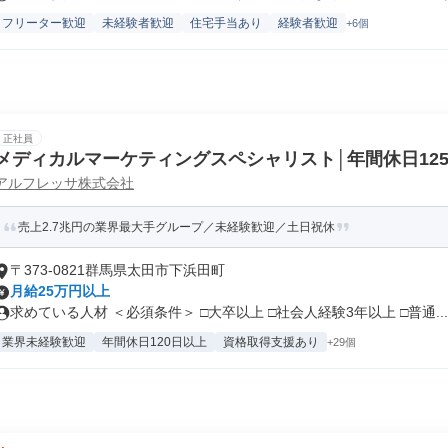
フリーター歓迎
未経験者歓迎
住宅手当あり
経験者歓迎
+6個
正社員
メディカルマーケティングスペシャリスト│年間休日12
アルフレッサ株式会社
売上2.7兆円の業界最大手グループ／未経験歓迎／土日祝休
〒373-0821群馬県太田市下浜田町
月給25万円以上
求めている人材 ＜必須条件＞ □大卒以上 □社会人経験3年以上 □普通...
業界未経験歓迎
年間休日120日以上
資格取得支援あり
+29個