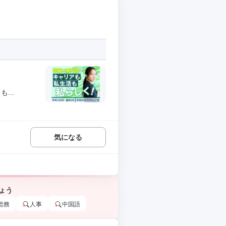
...
気になる
ょう
総務
人事
中国語