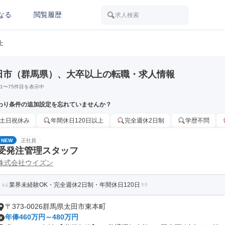
なる
閲覧履歴
求人検索
上
田市（群馬県）、大卒以上の転職・求人情報
1
〜
75
件目を表示中
わり条件の追加設定を忘れていませんか？
土日祝休み
年間休日120日以上
完全週休2日制
学歴不問
NEW
正社員
受発注管理スタッフ
株式会社ウイズン
業界未経験OK・完全週休2日制・年間休日120日
〒373-0026群馬県太田市東本町
年俸460万円～480万円