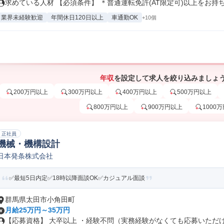
求めている人材 【必須条件】 ＊普通運転免許(AT限定可)以上をお持ち.
業界未経験歓迎
年間休日120日以上
車通勤OK
+10個
年収
を設定して求人を絞り込みましょ
200万円以上
300万円以上
400万円以上
500万円以上
800万円以上
900万円以上
1000
正社員
機械・機構設計
日本発条株式会社
✅最短5日内定✅18時以降面談OK✅カジュアル面談
群馬県太田市小角田町
月給25万円～35万円
【応募資格】 大卒以上 ・経験不問（実務経験がなくても応募いただけま