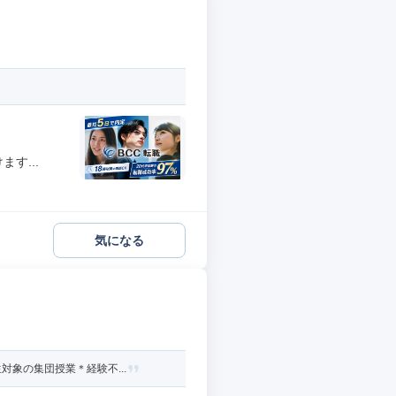
す...
気になる
象の集団授業＊経験不...