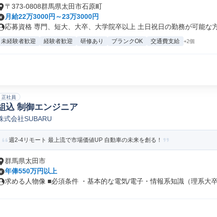
〒373-0808群馬県太田市石原町
月給22万3000円～23万3000円
応募資格 専門、短大、大卒、大学院卒以上 土日祝日の勤務が可能な方 早
未経験者歓迎
経験者歓迎
研修あり
ブランクOK
交通費支給
+2個
正社員
組込 制御エンジニア
株式会社SUBARU
週2-4リモート 最上流で市場価値UP 自動車の未来を創る！
群馬県太田市
年俸550万円以上
求める人物像 ■必須条件 ・基本的な電気/電子・情報系知識（理系大卒/.