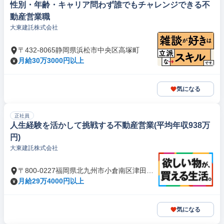
性別・年齢・キャリア問わず誰でもチャレンジできる不
動産営業職
大東建託株式会社
〒432-8065静岡県浜松市中央区高塚町
月給30万3000円以上
気になる
正社員
人生経験を活かして挑戦する不動産営業(平均年収938万
円)
大東建託株式会社
〒800-0227福岡県北九州市小倉南区津田新
町
月給29万4000円以上
気になる