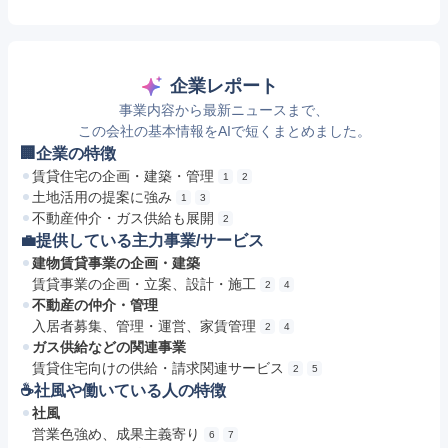
企業レポート
事業内容から最新ニュースまで、
この会社の基本情報をAIで短くまとめました。
🏢企業の特徴
賃貸住宅の企画・建築・管理
1
2
土地活用の提案に強み
1
3
不動産仲介・ガス供給も展開
2
💼提供している主力事業/サービス
建物賃貸事業の企画・建築
賃貸事業の企画・立案、設計・施工
2
4
不動産の仲介・管理
入居者募集、管理・運営、家賃管理
2
4
ガス供給などの関連事業
賃貸住宅向けの供給・請求関連サービス
2
5
☕️社風や働いている人の特徴
社風
営業色強め、成果主義寄り
6
7