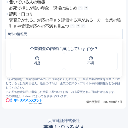
働いている人の特徴
必死で押しが強い印象、現場は厳しめ
6
7
評判・口コミ
賛否分かれる。対応の早さを評価する声がある一方、営業の強
引さや管理対応への不満も目立つ
6
7
8
8
件の情報元
1
事業紹介｜企業情報｜大東建託
2
会社概要｜企業情報｜大東建託
企業調査の内容に満足していますか？
3
企業情報｜大東建託
4
土地活用メニュー｜土地活用｜大東建託
5
おまとめ請求サービスとは何か | ご入居中のみなさま - 大東建託
6
https://minhyo.jp/kentaku
満足
不満
7
https://www.openwork.jp/user_answer.php?vid=a0A2x00000H3kCs
8
https://minhyo.jp/kentaku?page=4
上記の情報は、公開情報に基づいて作成されたものであり、当該企業の現状を完全に反映
しているとは限りません。最新の情報は、企業の公式ウェブサイトや採用情報などを参照
してください。
この回答は定期的に収集した情報に基づいており、将来変更される可能性があります。
この機能は、Indeedによって提供されています。
最終更新日：
2026年8月6日
大東建託株式会社
募集している求人