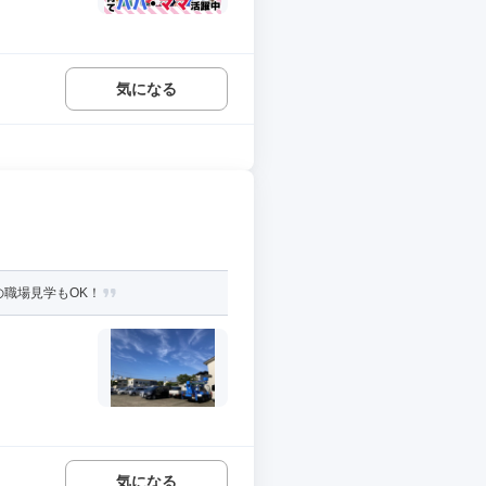
気になる
の職場見学もOK！
気になる