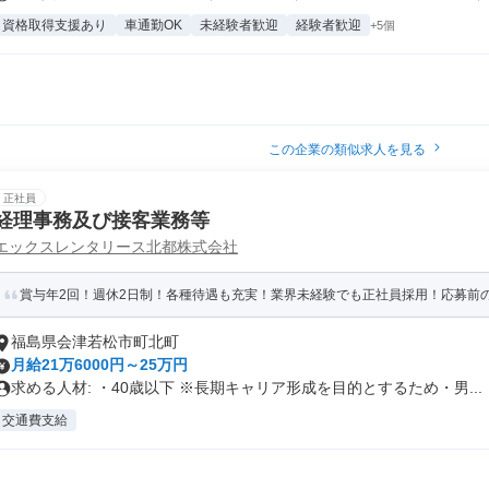
資格取得支援あり
車通勤OK
未経験者歓迎
経験者歓迎
+5個
この企業の類似求人を見る
正社員
経理事務及び接客業務等
エックスレンタリース北都株式会社
賞与年2回！週休2日制！各種待遇も充実！業界未経験でも正社員採用！応募前
福島県会津若松市町北町
月給21万6000円～25万円
求める人材: ・40歳以下 ※長期キャリア形成を目的とするため・男...
交通費支給