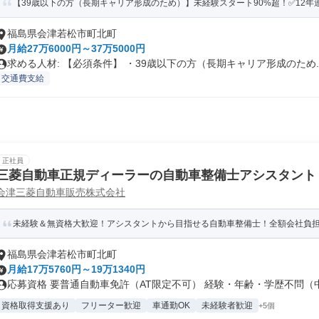
【39歳以下の方（長期キャリア形成のため）】未経験スタート90%超！✅12年連続業
福島県会津若松市町北町
月給27万6000円～37万5000円
求める人材: 【必須条件】 ・39歳以下の方（長期キャリア形成のため..
交通費支給
正社員
三菱自動車正規ディーラーの自動車整備士アシスタント
会津三菱自動車販売株式会社
未経験＆無資格大歓迎！アシスタントから目指せる自動車整備士！全額会社負
福島県会津若松市町北町
月給17万5760円～19万1340円
応募資格 要普通自動車免許（AT限定不可） 経験・年齢・学歴不問（中卒
資格取得支援あり
フリーター歓迎
車通勤OK
未経験者歓迎
+5個