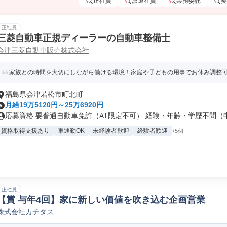
正社員
派遣社員
業務委託
契
正社員
三菱自動車正規ディーラーの自動車整備士
会津三菱自動車販売株式会社
家族との時間を大切にしながら働ける環境！家庭や子どもの用事でお休み調整
福島県会津若松市町北町
月給19万5120円～25万6920円
応募資格 要普通自動車免許（AT限定不可） 経験・年齢・学歴不問（中卒
資格取得支援あり
車通勤OK
未経験者歓迎
経験者歓迎
+5個
正社員
【賞 与年4回】家に新しい価値を吹き込む企画営業
株式会社カチタス