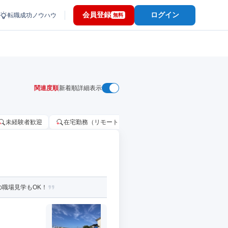
会員登録
ログイン
転職成功ノウハウ
無料
関連度順
新着順
詳細表示
未経験者歓迎
在宅勤務（リモートワーク）OK
家賃補助・住宅手当
の職場見学もOK！