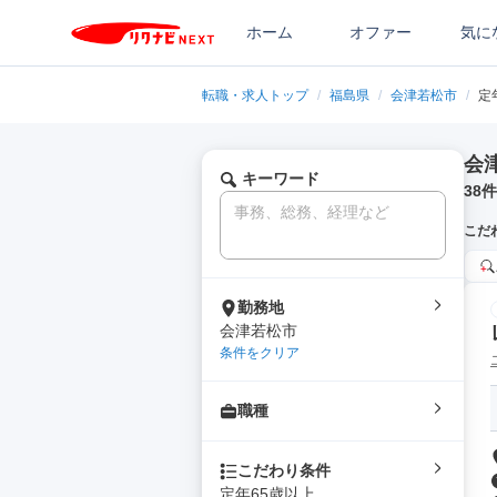
ホーム
オファー
気に
転職・求人トップ
/
福島県
/
会津若松市
/
定
会
キーワード
38
件
こだ
勤務地
会津若松市
条件をクリア
職種
こだわり条件
定年65歳以上