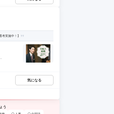
選考実施中！】
.
気になる
ょう