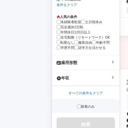
条件をクリア
人気の条件
未経験者歓迎
土日祝休み
完全週休2日制
年間休日120日以上
在宅勤務（リモートワーク）OK
転勤なし
服装自由
年齢不問
学歴不問
語学力を活かせる
雇用形態
年収
すべての条件をクリア
新着のみ
検索