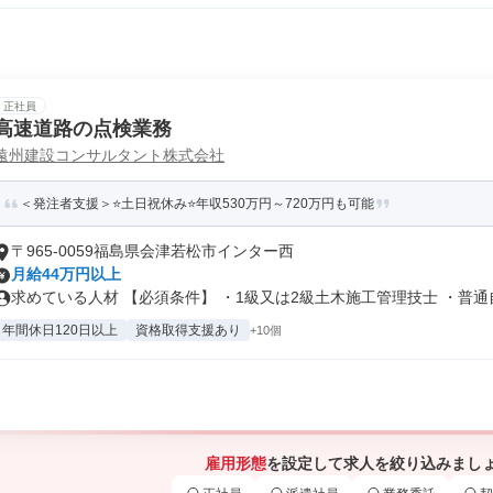
正社員
高速道路の点検業務
遠州建設コンサルタント株式会社
＜発注者支援＞⭐土日祝休み⭐年収530万円～720万円も可能
〒965-0059福島県会津若松市インター西
月給44万円以上
求めている人材 【必須条件】 ・1級又は2級土木施工管理技士 ・普通自.
年間休日120日以上
資格取得支援あり
+10個
雇用形態
を設定して求人を絞り込みまし