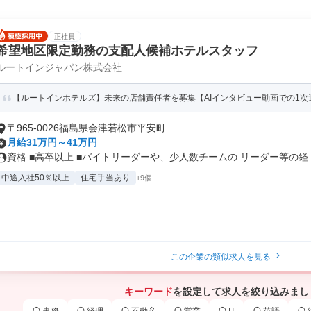
正社員
希望地区限定勤務の支配人候補ホテルスタッフ
ルートインジャパン株式会社
【ルートインホテルズ】未来の店舗責任者を募集【AIインタビュー動画での1次
〒965-0026福島県会津若松市平安町
月給31万円～41万円
資格 ■高卒以上 ■バイトリーダーや、少人数チームの リーダー等の経..
中途入社50％以上
住宅手当あり
+9個
この企業の類似求人を見る
キーワード
を設定して求人を絞り込みまし