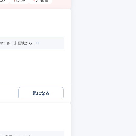
総務
人事
中国語
すさ！未経験から...
気になる