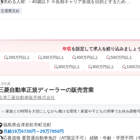
求める人材: ・40歳以下 ※長期キャリア形成を目的とするため ...
交通費支給
年収
を設定して求人を絞り込みましょ
200万円以上
300万円以上
400万円以上
500万円以上
800万円以上
900万円以上
1000
正社員
三菱自動車正規ディーラーの販売営業
会津三菱自動車販売株式会社
家族との時間を大切にしながら働ける環境！家庭や子どもの用事でお休み調整
福島県会津若松市町北町
月給19万6730円～29万7950円
応募資格 要普通自動車免許（AT限定不可） 経験・年齢・学歴不問（中卒