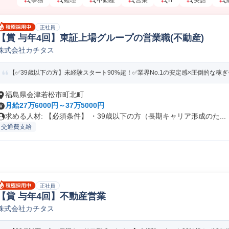
事務
経理
不動産
営業
IT
英語
正社員
【賞 与年4回】東証上場グループの営業職(不動産)
株式会社カチタス
【✅39歳以下の方】未経験スタート90%超！✅業界No.1の安定感×圧倒的な稼ぎや
福島県会津若松市町北町
月給27万6000円～37万5000円
求める人材: 【必須条件】 ・39歳以下の方（長期キャリア形成のた...
交通費支給
正社員
【賞 与年4回】不動産営業
株式会社カチタス