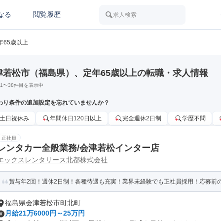
なる
閲覧履歴
求人検索
年65歳以上
津若松市（福島県）、定年65歳以上の転職・求人情報
1
〜
38
件目を表示中
わり条件の追加設定を忘れていませんか？
土日祝休み
年間休日120日以上
完全週休2日制
学歴不問
正社員
レンタカー全般業務/会津若松インター店
エックスレンタリース北都株式会社
賞与年2回！週休2日制！各種待遇も充実！業界未経験でも正社員採用！応募前
福島県会津若松市町北町
月給21万6000円～25万円