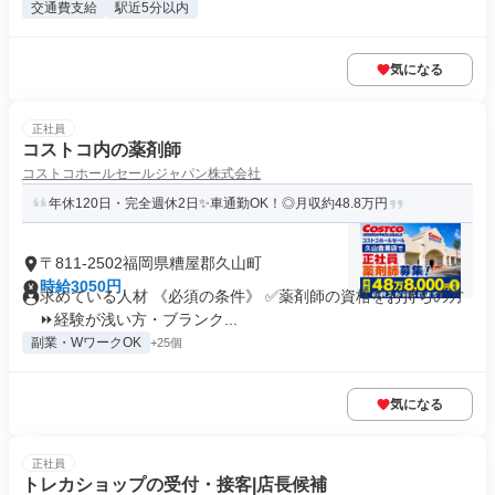
交通費支給
駅近5分以内
気になる
正社員
コストコ内の薬剤師
コストコホールセールジャパン株式会社
年休120日・完全週休2日✨車通勤OK！◎月収約48.8万円
〒811-2502福岡県糟屋郡久山町
時給3050円
求めている人材 《必須の条件》 ✅薬剤師の資格をお持ちの方
⏩経験が浅い方・ブランク...
副業・WワークOK
+25個
気になる
正社員
トレカショップの受付・接客|店長候補