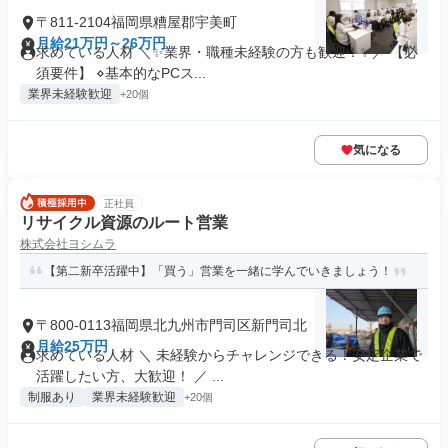
〒811-2104福岡県糟屋郡宇美町
月給21万円～26万円
求めている人材 ＼✨業界・職種未経験の方も歓迎！✨／ 【必
須要件】 ⋄基本的なPCス...
業界未経験歓迎
+20個
気になる
正社員
リサイクル資源のルート営業
株式会社ヨシムラ
【第二新卒活躍中】「買う」営業を一緒に学んでいきましょう！
〒800-0113福岡県北九州市門司区新門司北
月給25万円
求めている人材 ＼ 未経験からチャレンジできる！安定企業で
活躍したい方、大歓迎！ ／ ...
制服あり
業界未経験歓迎
+20個