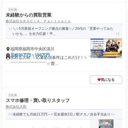
正社員
未経験からの買取営業
株式会社ＧＲＡＣＩＡ Ｐａｒｔｎｅｒｓ
＼✨5月新規オープニング拠点の募集✨／20代の「営業やってみた
いかも...」を全力応援！平...
福岡県福岡市中央区清川
月給30万円～150万円
求める人材: ✨応募必須条件はこれだけ！✨ ￣￣￣￣￣￣￣￣
￣￣￣￣￣￣￣￣￣ ✅普...
気になる
正社員
スマホ修理・買い取りスタッフ
株式会社大和
未経験でも月給21万円～✨完全週休2日／駅チカ／歩合手当あり