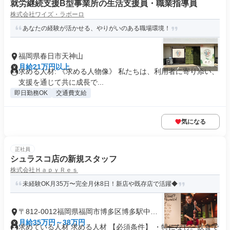
就労継続支援B型事業所の生活支援員・職業指導員
株式会社ワイズ・ラボーロ
あなたの経験が活かせる、やりがいのある職場環境！
福岡県春日市天神山
月給21万円以上
求める人材: 《求める人物像》 私たちは、利用者に寄り添い、
支援を通じて共に成長で...
即日勤務OK
交通費支給
気になる
正社員
シュラスコ店の新規スタッフ
株式会社ＨａｐｙＲｅｓ
未経験OK月35万〜完全月休8日！新店や既存店で活躍◆
〒812-0012福岡県福岡市博多区博多駅中央
街
月給35万円～38万円
求めている人材 求める人材 【必須条件】 ・特になし。飲食で