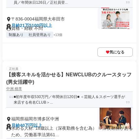
員／年間休日126日／正社員登...
〒836-0004福岡県大牟田市
月給21万5100円以上
資格・経験 不問
制服あり
社員登用あり
+13個
気になる
正社員
【接客スキルを活かせる】NEWCLUBのクルースタッフ
(男女活躍中)
中洲 桃李
■初年度年収530万円／年間休日120日■ ＜芸能人＆スポーツ選手が
来店する有名CLUB＞...
福岡県福岡市博多区中洲
月給40万円以上
求める人材: 18歳以上（深夜勤務を含む為） ※深夜勤務がある
ため、労働基準法第61...