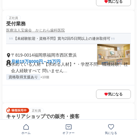
気になる
正社員
受付業務
医療法人宝歯会 かじわら歯科医院
【未経験歓迎・資格不問】賞与2回/5日間以上の連休取得可
〒819-0014福岡県福岡市西区豊浜
月給19万8000円～25万円
求めている人材 *【求める人材】* ・学歴不問、職種経験、社
会人経験すべて 問いません...
資格取得支援あり
+10個
気になる
正社員
キャリアショップでの販売・接客
株式会社パーソナルネット
社内評価制度で、キャリアも収入も見える化✨資格取得で手当UP
ホーム
オファー
気になる