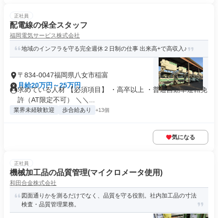
正社員
配電線の保全スタッフ
福岡電気サービス株式会社
地域のインフラを守る完全週休２日制の仕事 出来高+で高収入♪
〒834-0047福岡県八女市稲富
月給20万円～25万円
求めている人材 【必須項目】 ・高卒以上 ・普通自動車運転免
許（AT限定不可） ＼＼...
業界未経験歓迎
歩合給あり
+13個
気になる
正社員
機械加工品の品質管理(マイクロメータ使用)
和田合金株式会社
図面通りかを測るだけでなく、品質を守る役割。社内加工品の寸法
検査・品質管理業務。