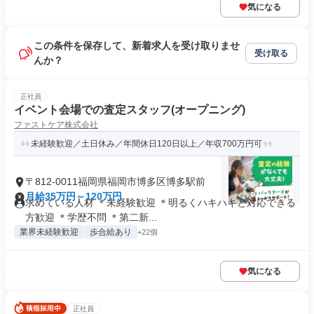
気になる
この条件を保存して、新着求人を受け取りませ
受け取る
んか？
正社員
イベント会場での査定スタッフ(オープニング)
ファストケア株式会社
未経験歓迎／土日休み／年間休日120日以上／年収700万円可
〒812-0011福岡県福岡市博多区博多駅前
月給35万円～120万円
求めている人材 ＊未経験歓迎 ＊明るくハキハキと対応できる
方歓迎 ＊学歴不問 ＊第二新...
業界未経験歓迎
歩合給あり
+22個
気になる
正社員