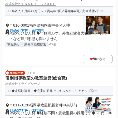
株式会社ＫＩＳＳＵＩ ＧＲＯＵＰ
高収入！月給41万円～＋賞与年2回／昇給年4回／完全週休2日
〒810-0001福岡県福岡市中央区天神
月給41万円～88万円
求めている人材 ◆年数問わず、外食経験者大歓迎!! アルバイ
トなど雇用形態も問いません...
制服あり
業界未経験歓迎
+27個
気になる
正社員
個別指導教室の教室運営(総合職)
株式会社トライグループ
◆未経験歓迎！◆充実の研修でスキル＆キャリアアップ◎
〒811-0120福岡県糟屋郡新宮町中央駅前
月給27万円～38万円
求めている人材 ◆経験不問！意欲重視の採用です◆ 20代・30