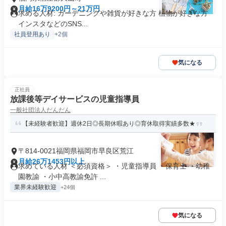
月給16万9200円～21万円
求める人材: ガーデニングや雑貨が好きな方 植物が好きな方
インスタなどのSNS...
社員登用あり
+2個
気になる
正社員
放課後等デイサービスの児童指導員
一般社団法人だんだん
【未経験者歓迎】週休2日◎長期休暇あり◎育休取得実績多数★
〒814-0021福岡県福岡市早良区荒江
月給26万1453円以上
求めている人材 ＜必須資格＞ ・児童指導員 ・保育士 ・幼稚
園教諭 ・小中高教諭免許 ...
業界未経験歓迎
+24個
気になる