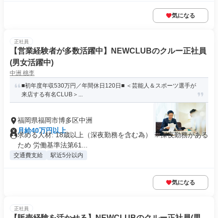
気になる
正社員
【営業経験者が多数活躍中】NEWCLUBのクルー正社員
(男女活躍中)
中洲 桃李
■初年度年収530万円／年間休日120日■ ＜芸能人＆スポーツ選手が
来店する有名CLUB＞...
福岡県福岡市博多区中洲
月給40万円以上
求める人材: 18歳以上（深夜勤務を含む為） ※深夜勤務がある
ため 労働基準法第61...
交通費支給
駅近5分以内
気になる
正社員
【販売経験を活かせる】NEWCLUBのクルー正社員(男