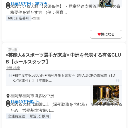
月給28万円～35万円
求めている人材 【必須条件】 ・児童発達支援管理責任者の資
格要件を満たす方 （例：保育...
60代も応募可
+22個
気になる
正社員
<芸能人&スポーツ選手が来店> 中洲を代表する有名CLU
B【ホールスタッフ】
中洲 桃李
■初年度年収530万円■ 福利厚生も充実⇒【即入居OKの寮完備（1D
K／家電付）】【年間休...
福岡県福岡市博多区中洲
月給40万円以上
求める人材: 18歳以上（深夜勤務を含む為） ※深夜勤務がある
ため、労働基準法第61...
交通費支給
駅近5分以内