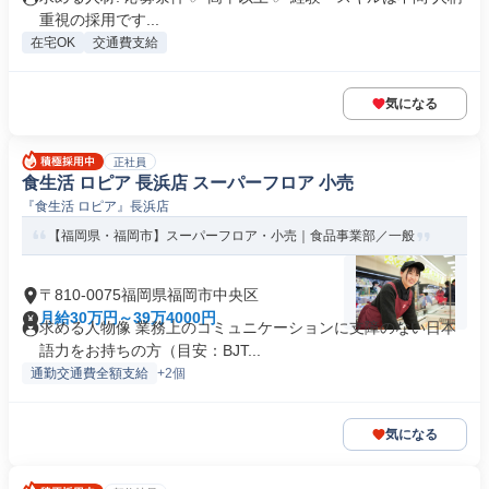
重視の採用です...
在宅OK
交通費支給
気になる
正社員
食生活 ロピア 長浜店 スーパーフロア 小売
『食生活 ロピア』長浜店
【福岡県・福岡市】スーパーフロア・小売｜食品事業部／一般
〒810-0075福岡県福岡市中央区
月給30万円～39万4000円
求める人物像 業務上のコミュニケーションに支障のない日本
語力をお持ちの方（目安：BJT...
通勤交通費全額支給
+2個
気になる