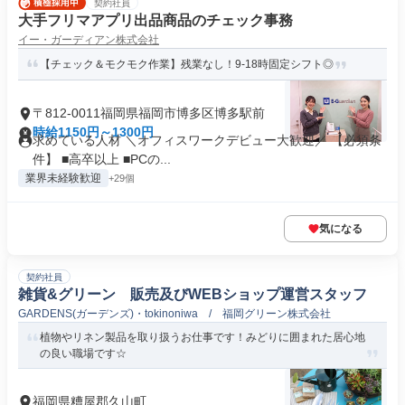
契約社員
大手フリマアプリ出品商品のチェック事務
イー・ガーディアン株式会社
【チェック＆モクモク作業】残業なし！9-18時固定シフト◎
〒812-0011福岡県福岡市博多区博多駅前
時給1150円～1300円
求めている人材 ＼オフィスワークデビュー大歓迎／ 【必須条
件】 ■高卒以上 ■PCの...
業界未経験歓迎
+29個
気になる
契約社員
雑貨&グリーン 販売及びWEBショップ運営スタッフ
GARDENS(ガーデンズ)・tokinoniwa / 福岡グリーン株式会社
植物やリネン製品を取り扱うお仕事です！みどりに囲まれた居心地
の良い職場です☆
福岡県糟屋郡久山町