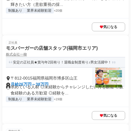
輝きたい方（意欲重視の採...
制服あり
業界未経験歓迎
+20個
気になる
正社員
モスバーガーの店舗スタッフ(福岡市エリア)
株式会社一柳
安定の正社員★賞与年2回有り！退職金制度有り♪男女活躍中！
〒812-0015福岡県福岡市博多区山王
月給26万円～38万円
求めている人材 ◎未経験からチャレンジしたい方も歓迎 ◎飲
食経験のある方歓迎 ◎経験を...
制服あり
業界未経験歓迎
+19個
気になる