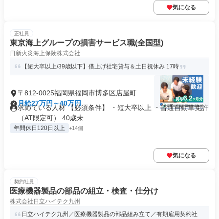
気になる
正社員
東京海上グループの損害サービス職(全国型)
日新火災海上保険株式会社
【短大卒以上/39歳以下】借上げ社宅貸与＆土日祝休み 17時
〒812-0025福岡県福岡市博多区店屋町
月給27万円～40万円
求めている人材 【必須条件】 ・短大卒以上 ・普通自動車免許
（AT限定可） 40歳未...
年間休日120日以上
+14個
気になる
契約社員
医療機器製品の部品の組立・検査・仕分け
株式会社日立ハイテク九州
日立ハイテク九州／医療機器製品の部品組み立て／有期雇用契約社