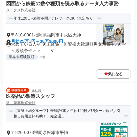
図面から鉄筋の数や種類を読み取るデータ入力事務
メークス株式会社
年休120日⭐経験不問✅テレワークOK（規定あり）
〒810-0001福岡県福岡市中央区天神
月給25万1円～36万9000円
求めている人材 ★未経験・無資格大歓迎◎男女活躍中♪★ ＜
＜必須条件＞＞ ￣￣V￣￣...
業界未経験歓迎
+25個
気になる
正社員
医薬品の製造スタッフ
沢井製薬株式会社
【東証上場グループ】未経験OK／年休129日／UIターン歓迎／引
越し費用全額補助！／完全週...
〒820-0073福岡県飯塚市平恒