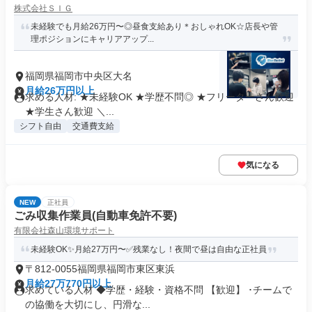
株式会社ＳＩＧ
未経験でも月給26万円〜◎昼食支給あり＊おしゃれOK☆店長や管
理ポジションにキャリアアップ...
福岡県福岡市中央区大名
月給26万円以上
求める人材: ★未経験OK ★学歴不問◎ ★フリーターさん歓迎
★学生さん歓迎 ＼...
シフト自由
交通費支給
気になる
NEW
正社員
ごみ収集作業員(自動車免許不要)
有限会社森山環境サポート
未経験OK✨月給27万円〜✅残業なし！夜間で昼は自由な正社員
〒812-0055福岡県福岡市東区東浜
月給27万770円以上
求めている人材 ◆学歴・経験・資格不問 【歓迎】 ･チームで
の協働を大切にし、円滑な...