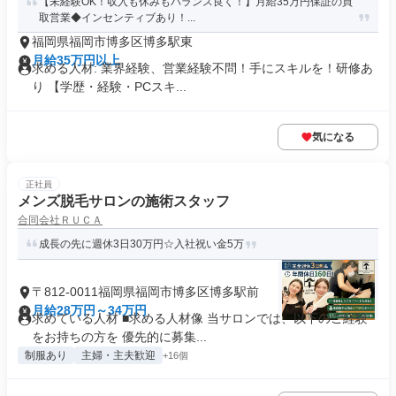
【未経験OK！収入も休みもバランス良く！】月給35万円保証の買
取営業◆インセンティブあり！...
福岡県福岡市博多区博多駅東
月給35万円以上
求める人材: 業界経験、営業経験不問！手にスキルを！研修あ
り 【学歴・経験・PCスキ...
気になる
正社員
メンズ脱毛サロンの施術スタッフ
合同会社ＲＵＣＡ
成長の先に週休3日30万円☆入社祝い金5万
〒812-0011福岡県福岡市博多区博多駅前
月給28万円～34万円
求めている人材 ■求める人材像 当サロンでは、以下のご経験
をお持ちの方を 優先的に募集...
制服あり
主婦・主夫歓迎
+16個