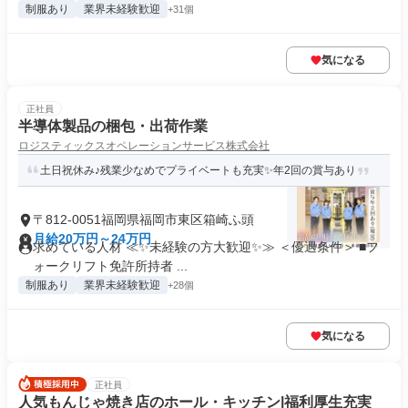
制服あり
業界未経験歓迎
+31個
気になる
正社員
半導体製品の梱包・出荷作業
ロジスティックスオペレーションサービス株式会社
土日祝休み♪残業少なめでプライベートも充実✨年2回の賞与あり
〒812-0051福岡県福岡市東区箱崎ふ頭
月給20万円～24万円
求めている人材 ≪✨未経験の方大歓迎✨≫ ＜優遇条件＞ ■フ
ォークリフト免許所持者 ...
制服あり
業界未経験歓迎
+28個
気になる
正社員
人気もんじゃ焼き店のホール・キッチン|福利厚生充実