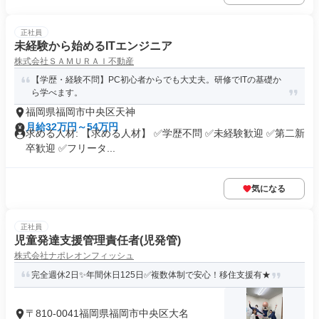
正社員
未経験から始めるITエンジニア
株式会社ＳＡＭＵＲＡＩ不動産
【学歴・経験不問】PC初心者からでも大丈夫。研修でITの基礎か
ら学べます。
福岡県福岡市中央区天神
月給32万円～54万円
求める人材: 【求める人材】 ✅学歴不問 ✅未経験歓迎 ✅第二新
卒歓迎 ✅フリータ...
気になる
正社員
児童発達支援管理責任者(児発管)
株式会社ナポレオンフィッシュ
完全週休2日✨年間休日125日✅複数体制で安心！移住支援有★
〒810-0041福岡県福岡市中央区大名