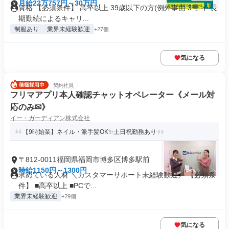
月給22万757円～30万円
資格 【必須条件】 高卒以上 39歳以下の方(例外事由 3号 イ 長
期勤続によるキャリ...
制服あり
業界未経験歓迎
+27個
気になる
契約社員
フリマアプリ本人確認チャットオペレーター《メール対
応のみ✉》
イー・ガーディアン株式会社
【9時始業】ネイル・派手髪OK✨土日祝勤務あり
〒812-0011福岡県福岡市博多区博多駅前
時給1150円～1300円
求めている人材 ＼カスタマーサポート未経験歓迎／ 【必須条
件】 ■高卒以上 ■PCで...
業界未経験歓迎
+29個
気になる