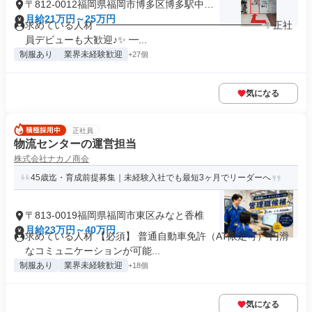
〒812-0012福岡県福岡市博多区博多駅中央
街
月給21万円～25万円
求めている人材 ━━━━━━━━━━━━━━━━━ ✨正社
員デビューも大歓迎♪✨ ━...
制服あり
業界未経験歓迎
+27個
気になる
正社員
物流センターの運営担当
株式会社ナカノ商会
45歳迄・育成前提募集｜未経験入社でも最短3ヶ月でリーダーへ
〒813-0019福岡県福岡市東区みなと香椎
月給23万円～40万円
求めている人材 【必須】 普通自動車免許（AT限定可） 円滑
なコミュニケーションが可能...
制服あり
業界未経験歓迎
+18個
気になる