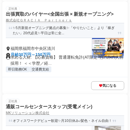
正社員
出張買取のバイヤー<全国出張 × 新規オープニング>
株式会社ＧＲＡＣＩＡ Ｐａｒｔｎｅｒｓ
✨5月新規オープニング拠点の募集✨「やりたいこと」より「稼ぎ
たい」20代必見✨平日は常に全...
福岡県福岡市中央区清川
月給30万円～150万円
求める人材: 【応募資格】 普通運転免許(AT限定可)のみの人柄
採用！ ＜＜学歴／経...
即日勤務OK
交通費支給
気になる
正社員
通販コールセンタースタッフ(受電メイン)
MKソリューション株式会社
オフィスワークデビュー歓迎✨月10日休み♪髪色・ネイル自由！