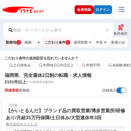
会員登録
ログイン
職種・キーワードから探す
条件保存
勤務地
職種
こだわり条件
雇用形態
年収
新着のみ
1
1
こだわり条件の追加設定を忘れていませんか？
土日祝休み
年間休日120日以上
学歴不問
未経験者歓
福岡県、完全週休2日制の転職・求人情報
2101
件以上
1
〜
100
件目を表示中
関連度順
新着順
詳細表示
正社員
【かいとるんだ】ブランド品の買取営業/博多営業所/研修
あり/月給35万円保障/土日休み/大型連休年3回
株式会社Ｈ１ＬＬＳ