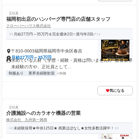
正社員
福岡初出店のハンバーグ専門店の店舗スタッフ
クローバーハウス株式会社
月給27万円～35万円＆完全週休2日✨賞与年2回✅
〒810-0003福岡県福岡市中央区春吉
月給27万円～35万円
求めている人材 ＼学歴・経験・資格は問いません❗／ 飲食業界
未経験の方や、正社員として...
制服あり
業界未経験歓迎
+36個
気になる
正社員
介護施設へのカラオケ機器の営業
株式会社 九州第一興商
未経験採用★年休125日★ 残業ほぼなし★女性多数活躍中！