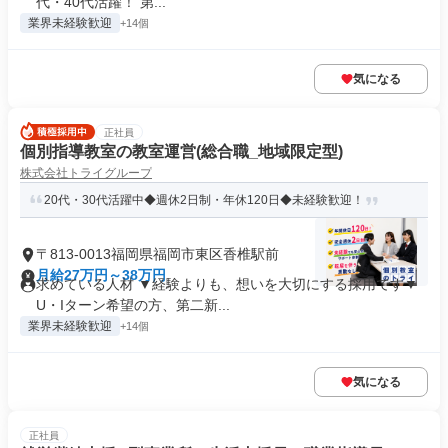
代・40代活躍！ 第...
業界未経験歓迎
+14個
気になる
正社員
個別指導教室の教室運営(総合職_地域限定型)
株式会社トライグループ
20代・30代活躍中◆週休2日制・年休120日◆未経験歓迎！
〒813-0013福岡県福岡市東区香椎駅前
月給27万円～38万円
求めている人材 ▼経験よりも、想いを大切にする採用です▼
U・Iターン希望の方、第二新...
業界未経験歓迎
+14個
気になる
正社員