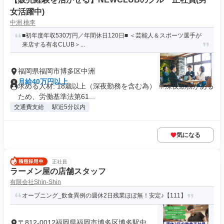
女活躍中)
中洲 桃李
■初年度年収530万円／年間休日120日■ ＜芸能人＆スポーツ選手が
来店する有名CLUB＞...
福岡県福岡市博多区中洲
月給40万円以上
求める人材: 18歳以上（深夜勤務を含む為） ※深夜勤務がある
ため、労働基準法第61...
交通費支給
駅近5分以内
気になる
正社員
ラーメン屋の店舗スタッフ
有限会社Shin-Shin
オープニング_飲食異例の週休2日残業ほぼ無！安定♪【111】
〒812-0012福岡県福岡市博多区博多駅中央