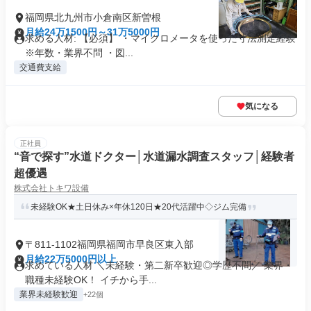
福岡県北九州市小倉南区新曽根
月給24万1500円～31万5000円
求める人材: 【必須】 ・マイクロメータを使った寸法測定経験
※年数・業界不問 ・図...
交通費支給
気になる
正社員
“音で探す”水道ドクター│水道漏水調査スタッフ│経験者
超優遇
株式会社トキワ設備
未経験OK★土日休み×年休120日★20代活躍中◇ジム完備
〒811-1102福岡県福岡市早良区東入部
月給22万5000円以上
求めている人材 ＼未経験・第二新卒歓迎◎学歴不問／ 業界・
職種未経験OK！ イチから手...
業界未経験歓迎
+22個