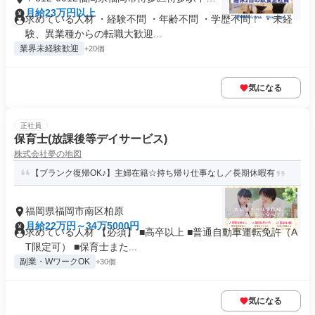
街
月給23万円以上
求めている人材 ・経験不問 ・年齢不問 ・学歴不問！ ・未経
験、異業種からの転職大歓迎...
業界未経験歓迎
+20個
気になる
正社員
保育士(放課後等デイサービス)
株式会社夢の地図
【ブランク復帰OK♪】主婦在籍☆持ち帰り仕事なし／長期休暇有
福岡県福岡市南区柏原
月給22万円～34万5000円
求めている人材 【必須】 ■高卒以上 ■普通自動車運転免許（A
T限定可） ■保育士また...
副業・WワークOK
+30個
気になる