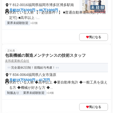
〒812-0016福岡県福岡市博多区博多駅南
月給20万6300円～46万1000円
求めている人材 【✨必須条件✨】 ■普通自動車運転免許(AT限
定可) ■高卒以上 :...
業界未経験歓迎
+22個
気になる
正社員
包装機械の製造メンテナンスの技術スタッフ
友和産業株式会社
完全週休2日制！前職給与考慮！
〒834-0064福岡県八女市蒲原
月給19万5500円～41万円
求めている人材 ◆高卒以上 ◆要自動車免許 ◆一般工具を扱え
る方 ◆機械が好きな方 ◆...
制服あり
業界未経験歓迎
+14個
気になる