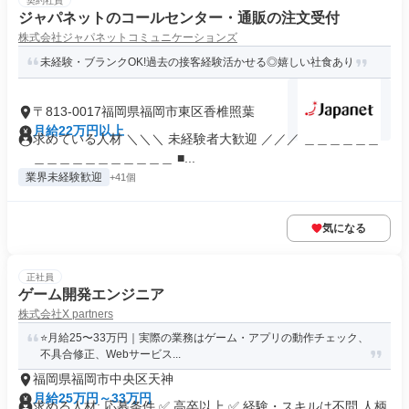
契約社員
ジャパネットのコールセンター・通販の注文受付
株式会社ジャパネットコミュニケーションズ
未経験・ブランクOK!過去の接客経験活かせる◎嬉しい社食あり
〒813-0017福岡県福岡市東区香椎照葉
月給22万円以上
求めている人材 ＼＼＼ 未経験者大歓迎 ／／／ ＿＿＿＿＿＿
＿＿＿＿＿＿＿＿＿＿＿ ■...
業界未経験歓迎
+41個
気になる
正社員
ゲーム開発エンジニア
株式会社X partners
⭐月給25〜33万円｜実際の業務はゲーム・アプリの動作チェック、
不具合修正、Webサービス...
福岡県福岡市中央区天神
月給25万円～33万円
求める人材: 応募条件 ✅ 高卒以上 ✅ 経験・スキルは不問 人柄