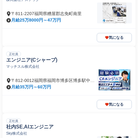
〒811-2207福岡県糟屋郡志免町南里
月給25万8000円～47万円
気になる
正社員
エンジニア(Cシャープ)
マッチスル株式会社
〒812-0012福岡県福岡市博多区博多駅中央
街
月給35万円～60万円
気になる
正社員
社内SE,AIエンジニア
Sky株式会社