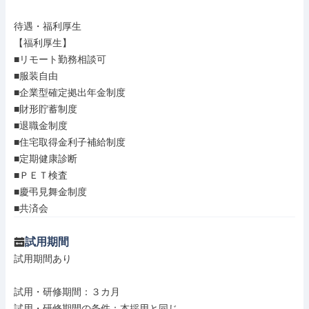
待遇・福利厚生

【福利厚生】

■リモート勤務相談可

■服装自由

■企業型確定拠出年金制度

■財形貯蓄制度

■退職金制度

■住宅取得金利子補給制度

■定期健康診断

■ＰＥＴ検査

■慶弔見舞金制度

■共済会
試用期間
試用期間あり

試用・研修期間：３カ月
