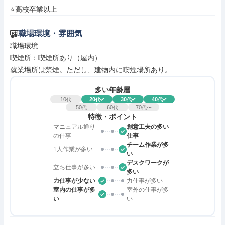
⭐高校卒業以上
職場環境・雰囲気
職場環境

喫煙所：喫煙所あり（屋内）

就業場所は禁煙。ただし、建物内に喫煙場所あり。
多い年齢層
10
20
30
40
代
代
代
代
50
60
70
代
代
代〜
特徴・ポイント
マニュアル通り
創意工夫の多い
の仕事
仕事
チーム作業が多
1人作業が多い
い
デスクワークが
立ち仕事が多い
多い
力仕事が少ない
力仕事が多い
室内の仕事が多
室外の仕事が多
い
い