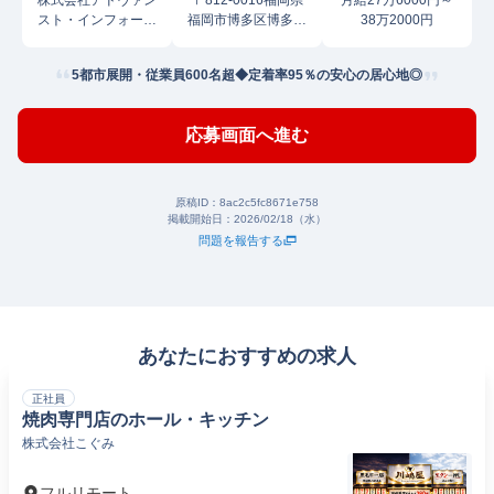
株式会社アドヴァン
〒812-0016福岡県
月給27万6000円～
スト・インフォーメ
福岡市博多区博多駅
38万2000円
イション・デザイン
南
5都市展開・従業員600名超◆定着率95％の安心の居心地◎
応募画面へ進む
原稿ID：
8ac2c5fc8671e758
掲載開始日：
2026/02/18（水）
問題を報告する
あなたにおすすめの求人
正社員
焼肉専門店のホール・キッチン
株式会社こぐみ
フルリモート