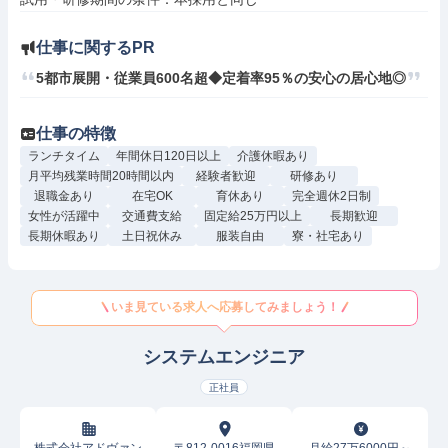
仕事に関するPR
5都市展開・従業員600名超◆定着率95％の安心の居心地◎
仕事の特徴
ランチタイム
年間休日120日以上
介護休暇あり
月平均残業時間20時間以内
経験者歓迎
研修あり
退職金あり
在宅OK
育休あり
完全週休2日制
女性が活躍中
交通費支給
固定給25万円以上
長期歓迎
長期休暇あり
土日祝休み
服装自由
寮・社宅あり
いま見ている求人へ応募してみましょう！
システムエンジニア
正社員