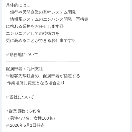
具体的には…

・銀行や民間企業の基幹システム開発

・情報系システムのエンハンス開発・再構築

に携わる業務をお任せします◎

エンジニアとしての技術力を

更に高めることができるお仕事です✨

✅勤務地について

┈┈┈┈┈┈┈┈┈┈┈┈┈┈┈┈┈┈

配属部署：九州支社

※顧客先常駐含め、配属部署が指定する

 作業場所に変更となる場合あり

✅当社について

┈┈┈┈┈┈┈┈┈┈┈┈┈┈┈┈┈┈

⭐従業員数：645名

（男性477名、女性168名）

※2026年5月1日時点
