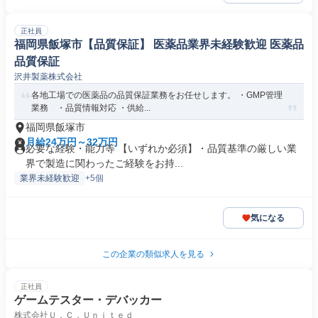
正社員
福岡県飯塚市【品質保証】 医薬品業界未経験歓迎 医薬品
品質保証
沢井製薬株式会社
各地工場での医薬品の品質保証業務をお任せします。 ・GMP管理
業務 ・品質情報対応 ・供給...
福岡県飯塚市
月給24万円～32万円
必要な経験・能力等 【いずれか必須】・品質基準の厳しい業
界で製造に関わったご経験をお持...
業界未経験歓迎
+5個
気になる
この企業の類似求人を見る
正社員
ゲームテスター・デバッカー
株式会社Ｕ．Ｃ．Ｕｎｉｔｅｄ