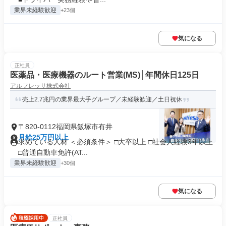
業界未経験歓迎
+23個
気になる
正社員
医薬品・医療機器のルート営業(MS)│年間休日125日
アルフレッサ株式会社
売上2.7兆円の業界最大手グループ／未経験歓迎／土日祝休
〒820-0112福岡県飯塚市有井
月給25万円以上
求めている人材 ＜必須条件＞ □大卒以上 □社会人経験3年以上
□普通自動車免許(AT...
業界未経験歓迎
+30個
気になる
正社員