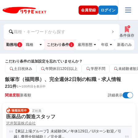
会員登録
ログイン
職種・キーワードから探す
条件保存
勤務地
職種
こだわり条件
雇用形態
年収
新着のみ
1
1
こだわり条件の追加設定を忘れていませんか？
土日祝休み
年間休日120日以上
学歴不問
未経験者歓
飯塚市（福岡県）、完全週休2日制の転職・求人情報
231
件
1
〜
100
件目を表示中
関連度順
新着順
詳細表示
正社員
医薬品の製造スタッフ
沢井製薬株式会社
【東証上場グループ】未経験OK／年休129日／UIターン歓迎／引
越し費用全額補助！／完全週...