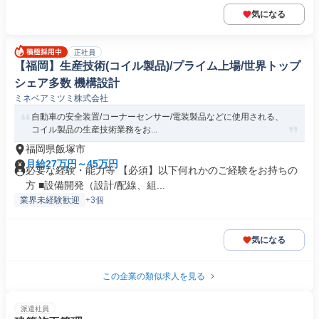
気になる
正社員
【福岡】生産技術(コイル製品)/プライム上場/世界トップ
シェア多数 機構設計
ミネベアミツミ株式会社
自動車の安全装置/コーナーセンサー/電装製品などに使用される、
コイル製品の生産技術業務をお...
福岡県飯塚市
月給27万円～45万円
必要な経験・能力等 【必須】以下何れかのご経験をお持ちの
方 ■設備開発（設計/配線、組...
業界未経験歓迎
+3個
気になる
この企業の類似求人を見る
派遣社員