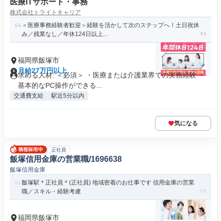
医療ITサポート・事務
株式会社トライトキャリア
＜医療事務経験者歓迎＞経験を活かして次のステップへ！土日祝休
み／残業なし／年休124日以上...
福岡県飯塚市
月給27万円以上
求める人材: ＜必須＞ ・医療または介護業界での実務経験 ・
基本的なPC操作ができる...
交通費支給
駅近5分以内
気になる
正社員
飯塚信用金庫の営業職/1696638
飯塚信用金庫
飯塚駅＊正社員＊(正社員) 地域密着のお仕事です 信用金庫の営業
職／スキル・経験考慮
福岡県飯塚市