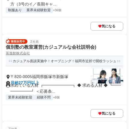
方（3号のイ／長期キャ...
制服あり
業界未経験歓迎
+36個
気になる
正社員
個別塾の教室運営(カジュアルな会社説明会)
英進館株式会社
カジュアル面談実施中！オープニング！福岡市近郊で開校ラッシュ
〒820-0005福岡県飯塚市新飯塚
月給27万円以上
求めている人材 ┏━━━━━━━┓ ◆ 求める人材 ◆ ┗━━
━━━━━┛ ＜応募条...
業界未経験歓迎
経験不問
+8個
気になる
正社員