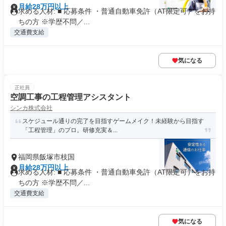
月給28万円以上
求める人材: ■ 応募条件 ・普通自動車免許（AT限定可）をお持
ちの方 ※学歴不問／...
交通費支給
気になる
正社員
空調工事の工程管理アシスタント
シンカ株式会社
スケジュール通りの完了を目指すゲームメイク！未経験から目指す
「工程管理」のプロ。研修充実＆...
福岡県飯塚市枝国
月給28万円以上
求める人材: ■ 応募条件 ・普通自動車免許（AT限定可）をお持
ちの方 ※学歴不問／...
交通費支給
気になる