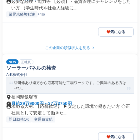
必要な経験・能力等 【必須】・品質管理にチャレンジをした
い方 （学生時代や社会人経験に...
業界未経験歓迎
+4個
気になる
この企業の類似求人を見る
NEW
正社員
ソーラーパネルの検査
ArK株式会社
◎研修あり遠方から応募可能な工場ワークです。ご興味のある方は
ぜひ。
福岡県飯塚市
月給29万9000円～37万3750円
求める人材: 【応募歓迎】 ▶安定した環境で働きたい方 ◇正
社員として安定して働きた...
即日勤務OK
交通費支給
気になる