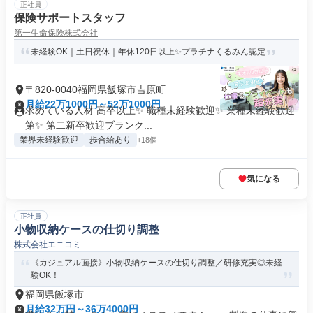
正社員
保険サポートスタッフ
第一生命保険株式会社
未経験OK｜土日祝休｜年休120日以上✨プラチナくるみん認定
〒820-0040福岡県飯塚市吉原町
月給22万1000円～52万1000円
求めている人材 高卒以上✨ 職種未経験歓迎✨ 業種未経験歓迎
第✨ 第二新卒歓迎ブランク...
業界未経験歓迎
歩合給あり
+18個
気になる
正社員
小物収納ケースの仕切り調整
株式会社エニコミ
《カジュアル面接》小物収納ケースの仕切り調整／研修充実◎未経
験OK！
福岡県飯塚市
月給32万円～36万4000円