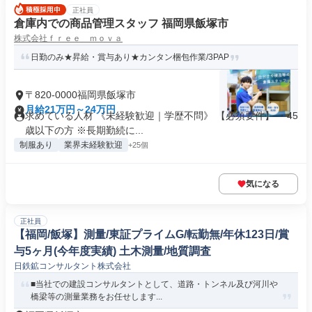
正社員
倉庫内での商品管理スタッフ 福岡県飯塚市
株式会社ｆｒｅｅ ｍｏｖａ
日勤のみ★昇給・賞与あり★カンタン梱包作業/3PAP
〒820-0000福岡県飯塚市
月給21万円～24万円
求めている人材 《未経験歓迎｜学歴不問》 【必須要件】 ・45
歳以下の方 ※長期勤続に...
制服あり
業界未経験歓迎
+25個
気になる
正社員
【福岡/飯塚】測量/東証プライムG/転勤無/年休123日/賞
与5ヶ月(今年度実績) 土木測量/地質調査
日鉄鉱コンサルタント株式会社
■当社での建設コンサルタントとして、道路・トンネル及び河川や
橋梁等の測量業務をお任せします...