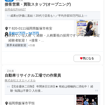
接客営業・買取スタッフ(オープニング)
合同会社From27
成果が評価に直結！20代で店長も✨／平均月収50万円以上
〒820-0111福岡県飯塚市有安
月給27万円～50万円
求めている人材 ＼ 経験・人柄重視の採用です ／ ⭐買取・査定
経験者歓迎！ ⭐接客・...
業界未経験歓迎
+21個
気になる
正社員
自動車リサイクル工場での作業員
株式会社エヌエーメタル
【完全週休二日制】 年間休日118日★ 有給は積極的に消化中！ 経
験･知識は不要◎ 入社後...
福岡県飯塚市平恒