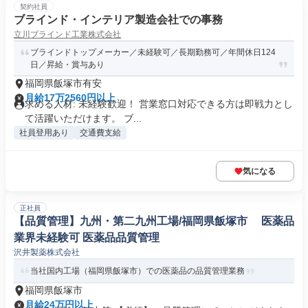
契約社員
ブラインド・インテリア製造会社での事務
立川ブラインド工業株式会社
ブラインドトップメーカー／未経験可／長期勤務可／年間休日124
日／昇給・賞与あり
福岡県飯塚市有安
月給17万2560円以上
求める人材: 未経験歓迎！ 営業窓口対応できる方は即戦力とし
て活躍いただけます。 ブ...
社員登用あり
交通費支給
気になる
正社員
【品質管理】九州・第二九州工場/福岡県飯塚市 医薬品
業界未経験可 医薬品品質管理
沢井製薬株式会社
当社国内工場（福岡県飯塚市）での医薬品の品質管理業務
福岡県飯塚市
月給24万円以上