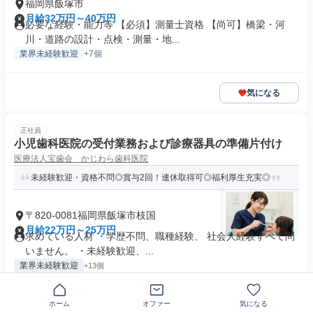
福岡県飯塚市
月給32万円～40万円
必要な経験・能力等 【必須】測量士資格 【尚可】橋梁・河
川・道路の設計・点検・測量・地...
業界未経験歓迎
+7個
気になる
正社員
小児歯科医院の受付業務および診療器具の準備片付け
医療法人宝歯会 かじわら歯科医院
未経験歓迎・資格不問◎賞与2回！連休取得可◎福利厚生充実◎
〒820-0081福岡県飯塚市枝国
月給22万円～25万円
求めている人材 ・学歴不問、職種経験、 社会人経験すべて問
いません。 ・未経験歓迎、...
業界未経験歓迎
+13個
ホーム
オファー
気になる
気になる