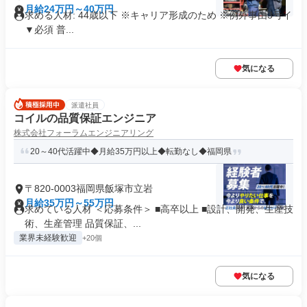
月給24万円～40万円
求める人材: 44歳以下 ※キャリア形成のため ※例外事由3号イ
▼必須 普...
気になる
派遣社員
コイルの品質保証エンジニア
株式会社フォーラムエンジニアリング
20～40代活躍中◆月給35万円以上◆転勤なし◆福岡県
〒820-0003福岡県飯塚市立岩
月給35万円～55万円
求めている人材 ＜応募条件＞ ■高卒以上 ■設計、開発、生産技
術、生産管理 品質保証、...
業界未経験歓迎
+20個
気になる