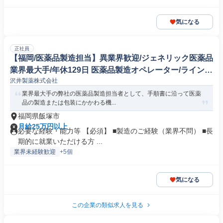
気になる
正社員
【福岡/医薬品製造担当】異業界歓迎/ジェネリック医薬品
業界最大手/年休129日 医薬品製造オペレーター/ラインマ
沢井製薬株式会社
ネージャー
業界最大手の弊社の医薬品製造担当者として、手順書に沿って医薬
品の製造または包装にかかわる機...
福岡県飯塚市
月給25万円以上
必要な経験・能力等 【必須】 ■製造のご経験（業界不問） ■長
期的に就業いただける方 ...
業界未経験歓迎
+5個
気になる
この企業の類似求人を見る