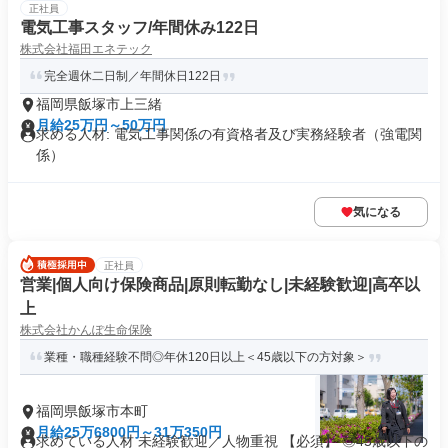
正社員
電気工事スタッフ/年間休み122日
株式会社福田エネテック
完全週休二日制／年間休日122日
福岡県飯塚市上三緒
月給25万円～50万円
求める人材: 電気工事関係の有資格者及び実務経験者（強電関
係）
気になる
正社員
営業|個人向け保険商品|原則転勤なし|未経験歓迎|高卒以
上
株式会社かんぽ生命保険
業種・職種経験不問◎年休120日以上＜45歳以下の方対象＞
福岡県飯塚市本町
月給25万6800円～31万350円
求めている人材 未経験歓迎／人物重視 【必須】 ◎45歳以下の