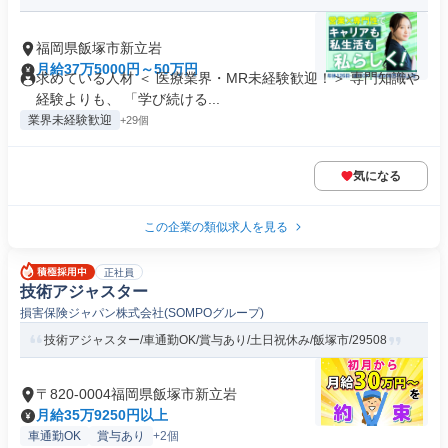
福岡県飯塚市新立岩
月給37万5000円～50万円
求めている人材 ＜ 医療業界・MR未経験歓迎！＞ 専門知識や
経験よりも、 「学び続ける...
業界未経験歓迎
+29個
気になる
この企業の類似求人を見る
正社員
技術アジャスター
損害保険ジャパン株式会社(SOMPOグループ)
技術アジャスター/車通勤OK/賞与あり/土日祝休み/飯塚市/29508
〒820-0004福岡県飯塚市新立岩
月給35万9250円以上
車通勤OK
賞与あり
+2個