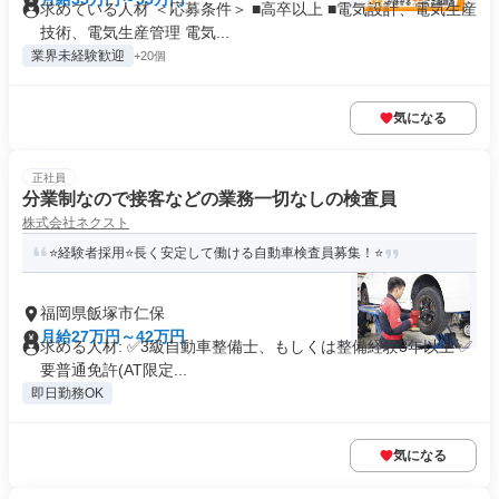
求めている人材 ＜応募条件＞ ■高卒以上 ■電気設計、電気生産
技術、電気生産管理 電気...
業界未経験歓迎
+20個
気になる
正社員
分業制なので接客などの業務一切なしの検査員
株式会社ネクスト
⭐経験者採用⭐長く安定して働ける自動車検査員募集！⭐
福岡県飯塚市仁保
月給27万円～42万円
求める人材: ✅3級自動車整備士、もしくは整備経験3年以上 ✅
要普通免許(AT限定...
即日勤務OK
気になる