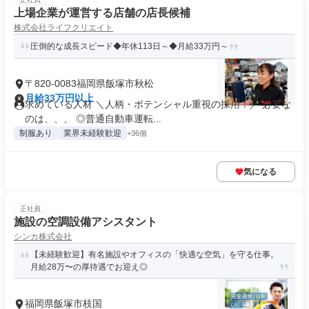
上場企業が運営する店舗の店長候補
株式会社ライフクリエイト
圧倒的な成長スピード◆年休113日～◆月給33万円～
〒820-0083福岡県飯塚市秋松
月給33万円以上
求めている人材 ＼人柄・ポテンシャル重視の採用！／ 必要な
のは、、、 ◎普通自動車運転...
制服あり
業界未経験歓迎
+36個
気になる
正社員
施設の空調設備アシスタント
シンカ株式会社
【未経験歓迎】有名施設やオフィスの「快適な空気」を守る仕事。
月給28万〜の厚待遇でお迎え◎
福岡県飯塚市枝国