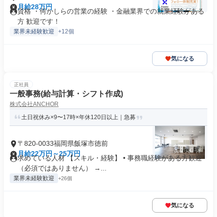
月給28万円
資格 ・何かしらの営業の経験 ・金融業界での就業経験がある
方 歓迎です！
業界未経験歓迎
+12個
気になる
正社員
一般事務(給与計算・シフト作成)
株式会社ANCHOR
土日祝休み×9〜17時×年休120日以上｜急募
〒820-0033福岡県飯塚市徳前
月給22万円～25万円
求めている人材 【スキル・経験】 • 事務職経験がある方歓迎
（必須ではありません） →...
業界未経験歓迎
+26個
気になる