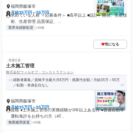
福岡県飯塚市
月給35万円～55万円
求めている人材 ＜応募条件＞ ■高卒以上 ■設計、開発、生産技
術、生産管理 品質保証、...
業界未経験歓迎
+20個
気になる
派遣社員
土木施工管理
株式会社ウィルオブ・コンストラクション
経験者募集／資格手当最大月8万円・残業代全額／月給35万～55万
／転勤・単身赴任なし
福岡県飯塚市
月給35万円～55万円
資格 ●土木施工管理の実務経験が3年以上ある方 ●普通自動車
運転免許をお持ちの方（AT...
無期雇用派遣
+20個