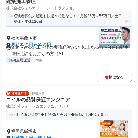
建築施工管理
株式会社ウィルオブ・コンストラクション
経験者募集／通勤も快適＆転勤なし！／月給35万～55万円／土日
祝休・年休120日
福岡県飯塚市
月給35万円～55万円
資格 ●建築施工管理の実務経験が3年以上ある方 ●普通自動車
運転免許をお持ちの方（AT...
無期雇用派遣
+20個
気になる
派遣社員
コイルの品質保証エンジニア
株式会社フォーラムエンジニアリング
20～40代活躍中◆月給35万円以上◆転勤なし◆福岡県
福岡県飯塚市
月給35万円～55万円