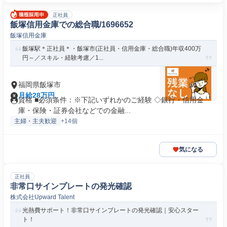
正社員
飯塚信用金庫での総合職/1696652
飯塚信用金庫
飯塚駅＊正社員＊・飯塚市(正社員・信用金庫・総合職)年収400万
円～／スキル・経験考慮／1...
福岡県飯塚市
月給28万円
資格 ■必須条件：※下記いずれかのご経験 ◇銀行・信用金
庫・保険・証券会社などでの金融...
主婦・主夫歓迎
+14個
気になる
正社員
非常口サインプレートの発光確認
株式会社Upward Talent
光熱費サポート！非常口サインプレートの発光確認｜安心スター
ト！