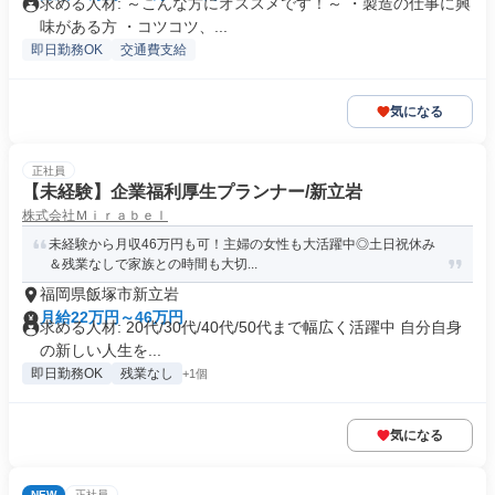
求める人材: ～こんな方にオススメです！～ ・製造の仕事に興
味がある方 ・コツコツ、...
即日勤務OK
交通費支給
気になる
正社員
【未経験】企業福利厚生プランナー/新立岩
株式会社Ｍｉｒａｂｅｌ
未経験から月収46万円も可！主婦の女性も大活躍中◎土日祝休み
＆残業なしで家族との時間も大切...
福岡県飯塚市新立岩
月給22万円～46万円
求める人材: 20代/30代/40代/50代まで幅広く活躍中 自分自身
の新しい人生を...
即日勤務OK
残業なし
+1個
気になる
NEW
正社員