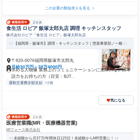
この企業の類似求人を見る
正社員
食生活 ロピア 飯塚太郎丸店 調理 キッチンスタッフ
株式会社ロピア『食生活 ロピア』飯塚太郎丸店
【福岡県・飯塚市】調理・キッチンスタッフ｜惣菜事業部／一般
〒820-0076福岡県飯塚市太郎丸
月給30万円～39万4000円
求める人物像 業務上のコミュニケーションに支障のない日本
語力をお持ちの方（目安：BJT...
通勤交通費全額支給
+2個
気になる
正社員
医療営業職(MR・医療機器営業)
MIフォース株式会社
未経験から月37万/年間休日125日！未経験からMR営業に！