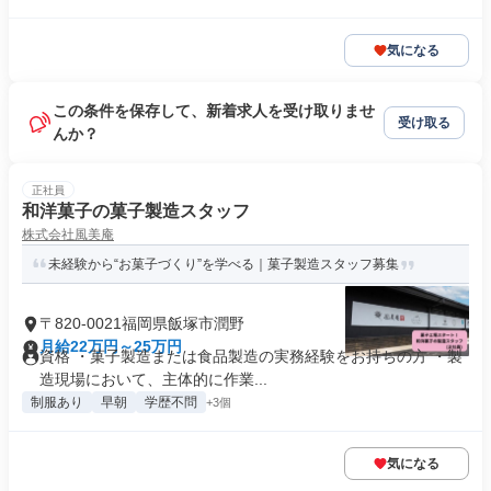
気になる
この条件を保存して、新着求人を受け取りませ
受け取る
んか？
正社員
和洋菓子の菓子製造スタッフ
株式会社風美庵
未経験から“お菓子づくり”を学べる｜菓子製造スタッフ募集
〒820-0021福岡県飯塚市潤野
月給22万円～25万円
資格 ・菓子製造または食品製造の実務経験をお持ちの方 ・製
造現場において、主体的に作業...
制服あり
早朝
学歴不問
+3個
気になる