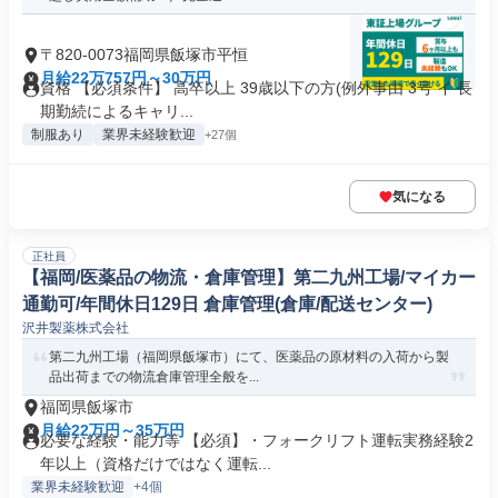
〒820-0073福岡県飯塚市平恒
月給22万757円～30万円
資格 【必須条件】 高卒以上 39歳以下の方(例外事由 3号 イ 長
期勤続によるキャリ...
制服あり
業界未経験歓迎
+27個
気になる
正社員
【福岡/医薬品の物流・倉庫管理】第二九州工場/マイカー
通勤可/年間休日129日 倉庫管理(倉庫/配送センター)
沢井製薬株式会社
第二九州工場（福岡県飯塚市）にて、医薬品の原材料の入荷から製
品出荷までの物流倉庫管理全般を...
福岡県飯塚市
月給22万円～35万円
必要な経験・能力等 【必須】・フォークリフト運転実務経験2
年以上（資格だけではなく運転...
業界未経験歓迎
+4個