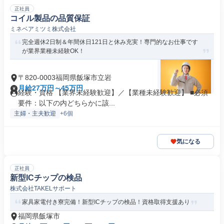
正社員
コイル製品の品質保証
ミネベアミツミ株式会社
完全週休2日制＆年間休日121日と休み充実！専門的なお仕事です
が業界業種未経験OK！
〒820-0003福岡県飯塚市立岩
月給27万円～45万円
経験・資格 【業界未経験歓迎】／【業種未経験歓迎】 ■必須
要件：以下の内どちらかに該...
主婦・主夫歓迎
+6個
気になる
正社員
新型ICチップの検品
株式会社TAKELサポート
家具家電付き寮完備！新型ICチップの検品！資格取得支援あり
福岡県飯塚市