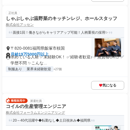
正社員
しゃぶしゃぶ温野菜のキッチンレジ、ホールスタッフ
株式会社アッセン
面接1回！働きながらキャリアアップ可能！人柄重視の採用✨
〒820-0081福岡県飯塚市枝国
月給19万5000円以上
求めている人材 ✅未経験OK！ ✅経験者歓迎♪ ✅無資格OK◎ ✅
学歴不問 ✨こんな...
制服あり
業界未経験歓迎
+27個
気になる
派遣社員
コイルの生産管理エンジニア
株式会社フォーラムエンジニアリング
20～40代活躍中◆転勤なし◆土日祝休み◆福岡県