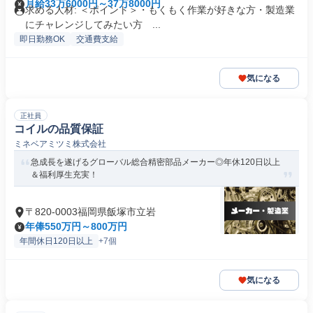
月給33万6000円～37万8000円
求める人材: ＜ポイント＞・もくもく作業が好きな方・製造業
にチャレンジしてみたい方 ...
即日勤務OK
交通費支給
気になる
正社員
コイルの品質保証
ミネベアミツミ株式会社
急成長を遂げるグローバル総合精密部品メーカー◎年休120日以上
＆福利厚生充実！
〒820-0003福岡県飯塚市立岩
年俸550万円～800万円
年間休日120日以上
+7個
気になる