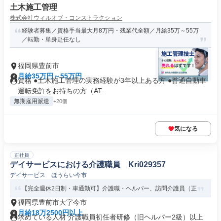
土木施工管理
株式会社ウィルオブ・コンストラクション
経験者募集／資格手当最大月8万円・残業代全額／月給35万～55万
／転勤・単身赴任なし
福岡県豊前市
月給35万円～55万円
資格 ●土木施工管理の実務経験が3年以上ある方 ●普通自動車
運転免許をお持ちの方（AT...
無期雇用派遣
+20個
気になる
正社員
デイサービスにおける介護職員 Kri029357
デイサービス ほうらい今市
【完全週休2日制・車通勤可】介護職・ヘルパー、訪問介護員（正
福岡県豊前市大字今市
月給18万2500円以上
求めている人材 介護職員初任者研修（旧ヘルパー2級）以上