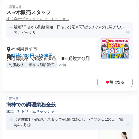
派遣社員
スマホ販売スタッフ
株式会社ヴァンクールプロモーション
最短3日後から勤務開始！日払い対応も可能なのでスグに稼ぎたい
方にピッタリ！
福岡県豊前市
時給1400円～1800円
応募資格 ＼経験者優遇／ ■未経験大歓迎
制服あり
業界未経験歓迎
+22個
気になる
正社員
病棟での調理業務全般
株式会社ドリームキャッチャー
【豊前市】病院調理スタッフ/残業ほぼなし！/年間休日120日！/賞
与4ヶ月◎