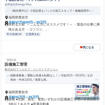
合同会社Energy Plus
《軽作業中心》小型詰替えパックの加工スタッフ！積極採用中♪
福岡県豊前市
月給33万4000円～39万円
求める人材: ～こんな方にオススメです！～ ・製造の仕事に興
味がある方 ・コツコツ、...
即日勤務OK
交通費支給
気になる
派遣社員
設備施工管理
株式会社ウィルオブ・コンストラクション
経験者募集／通勤も快適＆転勤なし！／月給35万～55万円／土日
祝休・年休120日／過度な残...
福岡県豊前市
月給35万円～55万円
資格 ●空調、衛生、電気いずれかの設備施工管理の実務経験が
3年以上ある方 ●普通自動車...