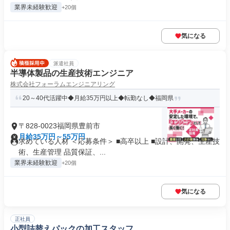
業界未経験歓迎
+20個
気になる
派遣社員
半導体製品の生産技術エンジニア
株式会社フォーラムエンジニアリング
20～40代活躍中◆月給35万円以上◆転勤なし◆福岡県
〒828-0023福岡県豊前市
月給35万円～55万円
求めている人材 ＜応募条件＞ ■高卒以上 ■設計、開発、生産技
術、生産管理 品質保証、...
業界未経験歓迎
+20個
気になる
正社員
小型詰替えパックの加工スタッフ