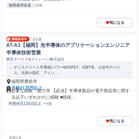
無期雇用派遣
+20個
気になる
正社員
AT-A1【福岡】光半導体のアプリケーションエンジニア
半導体技術営業
東芝デバイス&ストレージ株式会社
ディスクリート半導体(パワーMOSFET、IGBT等、小信号デバイ
ス、汎用小型IC、アイソ...
福岡県豊前市
月給21万円以上
必要な経験・能力等 【必須】半導体製品や電子部品等に関す
る以下いずれかのご経験 ■技術...
年間休日120日以上
+4個
気になる
派遣社員