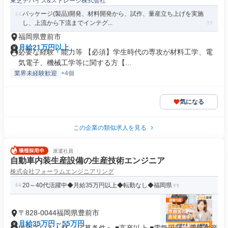
東芝デバイス&ストレージ株式会社
パッケージ(製品)開発、材料開発から、試作、量産立ち上げを実施
し、上流から下流までインテグ...
福岡県豊前市
月給21万円以上
必要な経験・能力等 【必須】学生時代の専攻が材料工学、電
気電子、機械工学等に関する方【...
業界未経験歓迎
+4個
気になる
この企業の類似求人を見る
派遣社員
自動車内装生産設備の生産技術エンジニア
株式会社フォーラムエンジニアリング
20～40代活躍中◆月給35万円以上◆転勤なし◆福岡県
〒828-0044福岡県豊前市
月給35万円～55万円