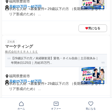
福岡県豊前市
月給25万円～40万円
求める人材: <募集要件> 29歳以下の方 （長期勤続によるキャ
リア形成のため） ...
気になる
正社員
マーケティング
株式会社ＲＥＲＡＩＳＥ
【29歳以下の方／未経験歓迎】髪色・ネイル自由｜土日祝休み｜
年間休日125日｜月給35万円...
福岡県豊前市
月給25万円～40万円
求める人材: <募集要件> 29歳以下の方 （長期勤続によるキャ
リア形成のため） ...
気になる
ホーム
オファー
気になる