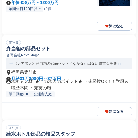
年俸450万円～1200万円
年間休日120日以上
+9個
気になる
正社員
弁当箱の部品セット
合同会社Next Stage
《レア求人》弁当箱の部品セット／なかなか出ない貴重な募集
福岡県豊前市
月給31万8000円～37万円
求める人材: ★この求人のポイント★ ・未経験OK！！学歴＆
職歴不問 ・充実の環...
即日勤務OK
交通費支給
気になる
正社員
給水ボトル部品の検品スタッフ