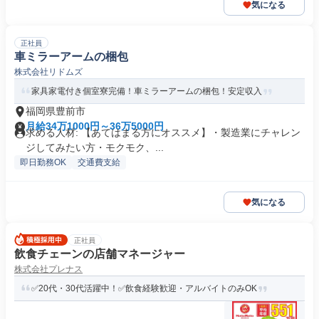
気になる
正社員
車ミラーアームの梱包
株式会社リドムズ
家具家電付き個室寮完備！車ミラーアームの梱包！安定収入
福岡県豊前市
月給34万1000円～36万5000円
求める人材: 【あてはまる方にオススメ】・製造業にチャレン
ジしてみたい方・モクモク、...
即日勤務OK
交通費支給
気になる
正社員
飲食チェーンの店舗マネージャー
株式会社プレナス
✅20代・30代活躍中！✅飲食経験歓迎・アルバイトのみOK