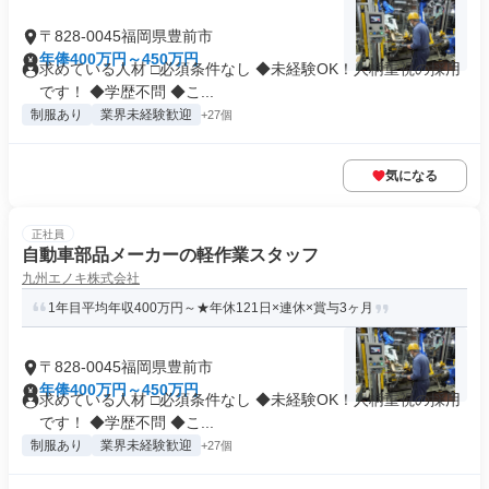
〒828-0045福岡県豊前市
年俸400万円～450万円
求めている人材 □必須条件なし ◆未経験OK！人柄重視の採用
です！ ◆学歴不問 ◆こ...
制服あり
業界未経験歓迎
+27個
気になる
正社員
自動車部品メーカーの軽作業スタッフ
九州エノキ株式会社
1年目平均年収400万円～★年休121日×連休×賞与3ヶ月
〒828-0045福岡県豊前市
年俸400万円～450万円
求めている人材 □必須条件なし ◆未経験OK！人柄重視の採用
です！ ◆学歴不問 ◆こ...
制服あり
業界未経験歓迎
+27個