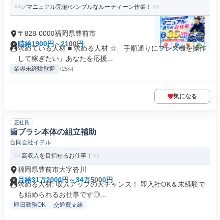
✅マニュアル完備/シンプルなルーティーン作業！
〒828-0000福岡県豊前市
時給1900円～2100円
求めている人材 ■ 求める人材 ☆「手順通りにプレス機を操作
して稼ぎたい」あなたを応援...
業界未経験歓迎
+25個
気になる
正社員
歯ブラシ本体の組立補助
合同会社イテル
高収入を目指せるお仕事！
福岡県豊前市大字沓川
月給31万2000円～34万5000円
求める人材: 収入アップの大チャンス！ 即入社OK＆未経験で
も始められるお仕事です◎...
即日勤務OK
交通費支給