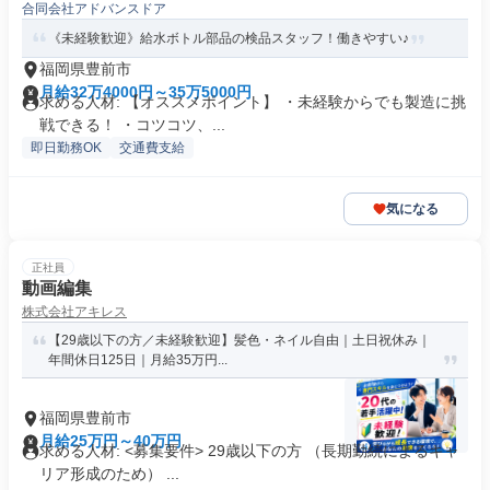
合同会社アドバンスドア
《未経験歓迎》給水ボトル部品の検品スタッフ！働きやすい♪
福岡県豊前市
月給32万4000円～35万5000円
求める人材: 【オススメポイント】 ・未経験からでも製造に挑
戦できる！ ・コツコツ、...
即日勤務OK
交通費支給
気になる
正社員
動画編集
株式会社アキレス
【29歳以下の方／未経験歓迎】髪色・ネイル自由｜土日祝休み｜
年間休日125日｜月給35万円...
福岡県豊前市
月給25万円～40万円
求める人材: <募集要件> 29歳以下の方 （長期勤続によるキャ
リア形成のため） ...