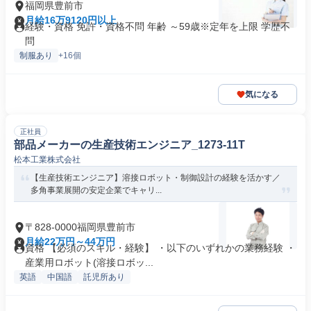
福岡県豊前市
月給16万9120円以上
経験・資格 免許・資格不問 年齢 ～59歳※定年を上限 学歴不
問
制服あり
+16個
気になる
正社員
部品メーカーの生産技術エンジニア_1273-11T
松本工業株式会社
【生産技術エンジニア】溶接ロボット・制御設計の経験を活かす／
多角事業展開の安定企業でキャリ...
〒828-0000福岡県豊前市
月給22万円～44万円
資格 【必須のスキル・経験】 ・以下のいずれかの業務経験 ・
産業用ロボット(溶接ロボッ...
英語
中国語
託児所あり