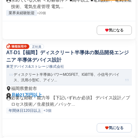
求めている人材 ＜応募条件＞ ■高卒以上 ■電気設計、電気生産
技術、電気生産管理 電気...
業界未経験歓迎
+20個
気になる
正社員
AT-D1【福岡】ディスクリート半導体の製品開発エンジ
ニア 半導体デバイス設計
東芝デバイス&ストレージ株式会社
ディスクリート半導体(パワーMOSFET、IGBT等、小信号デバイ
ス、汎用小型IC、アイソ...
福岡県豊前市
月給21万円以上
必要な経験・能力等 【下記いずれか必須】 デバイス設計／プ
ロセス技術／生産技術／パッケ...
年間休日120日以上
+3個
気になる