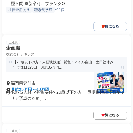
歴不問 ※新卒可、ブランクO...
社員登用あり
職場見学可
+11個
気になる
正社員
企画職
株式会社アキレス
【29歳以下の方／未経験歓迎】髪色・ネイル自由｜土日祝休み｜
年間休日125日｜月給35万円...
福岡県豊前市
月給25万円～40万円
求める人材: <募集要件> 29歳以下の方 （長期勤続によるキャ
リア形成のため） ...
気になる
正社員