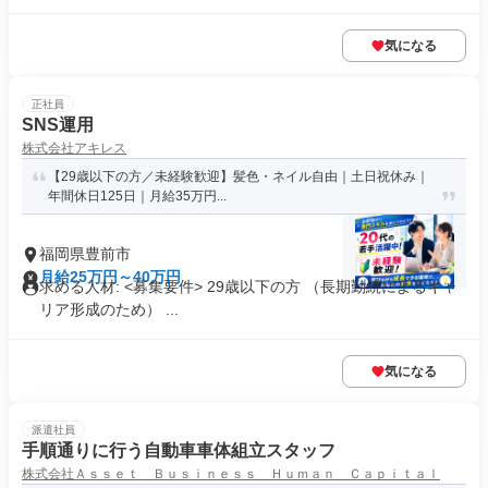
気になる
正社員
SNS運用
株式会社アキレス
【29歳以下の方／未経験歓迎】髪色・ネイル自由｜土日祝休み｜
年間休日125日｜月給35万円...
福岡県豊前市
月給25万円～40万円
求める人材: <募集要件> 29歳以下の方 （長期勤続によるキャ
リア形成のため） ...
気になる
派遣社員
手順通りに行う自動車車体組立スタッフ
株式会社Ａｓｓｅｔ Ｂｕｓｉｎｅｓｓ Ｈｕｍａｎ Ｃａｐｉｔａｌ