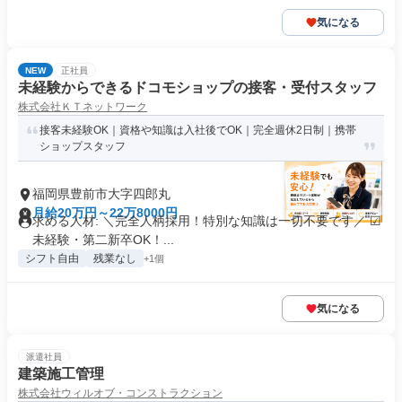
気になる
NEW
正社員
未経験からできるドコモショップの接客・受付スタッフ
株式会社ＫＴネットワーク
接客未経験OK｜資格や知識は入社後でOK｜完全週休2日制｜携帯
ショップスタッフ
福岡県豊前市大字四郎丸
月給20万円～22万8000円
求める人材: ＼完全人柄採用！特別な知識は一切不要です／ ☑
未経験・第二新卒OK！...
シフト自由
残業なし
+1個
気になる
派遣社員
建築施工管理
株式会社ウィルオブ・コンストラクション