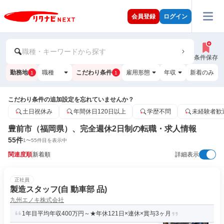
会員登録
ログイン
職種・キーワードから探す
条件保存
勤務地
職種
こだわり条件
雇用形態
年収
新着のみ
1
1
こだわり条件の追加設定を忘れていませんか？
土日祝休み
年間休日120日以上
学歴不問
未経験者歓
豊前市（福岡県）、完全週休2日制の転職・求人情報
55
件
1
〜
55
件目を表示中
関連度順
新着順
詳細表示
正社員
製造スタッフ(自 動車部 品)
九州エノキ株式会社
1年目平均年収400万円～★年休121日×連休×賞与3ヶ月