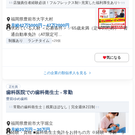
店舗責任者経験必須！フルフレックス制✨充実した福利厚生あり✨
福岡県豊前市大字大村
月給42万5000円～47万2000円
求めている人材 ＜応募条件＞ ✅65歳未満（定年のため） ✅普
通自動車免許（AT限定可...
制服あり
ランチタイム
+29個
気になる
この企業の類似求人を見る
正社員
歯科医院での歯科衛生士 - 常勤
豊前ゆめ歯科
常勤の歯科衛生士｜残業ほぼなし｜完全週休2日制
福岡県豊前市大字堀立
月給20万円～30万円
経験・資格 ■歯科衛生士免許をお持ちの方 ※経験・年齢・学