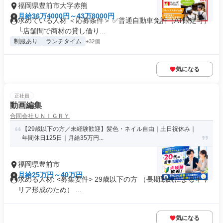
福岡県豊前市大字赤熊
月給36万4000円～43万8000円
求めている人材 ＜応募条件＞ ✅普通自動車免許（AT限定可）
└店舗間で商材の貸し借り...
制服あり
ランチタイム
+32個
気になる
正社員
動画編集
合同会社ＵＮＩＧＲＹ
【29歳以下の方／未経験歓迎】髪色・ネイル自由｜土日祝休み｜
年間休日125日｜月給35万円...
福岡県豊前市
月給25万円～40万円
求める人材: <募集要件> 29歳以下の方 （長期勤続によるキャ
リア形成のため） ...
気になる