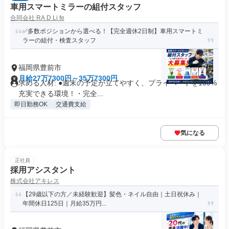
車用スマートミラーの組付スタッフ
合同会社 RA D Li fe
✅多数ポジションから選べる！【完全週休2日制】車用スマートミ
ラーの組付・検査スタッフ
福岡県豊前市
月給27万7300円～35万7300円
求める人材: ●週末の予定が立てやすく、プライベートを100%
充実できる環境！・完全...
即日勤務OK
交通費支給
気になる
正社員
採用アシスタント
株式会社アキレス
【29歳以下の方／未経験歓迎】髪色・ネイル自由｜土日祝休み｜
年間休日125日｜月給35万円...