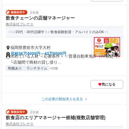
正社員
飲食チェーンの店舗マネージャー
株式会社プレナス
✅20代・30代活躍中！✅飲食経験歓迎・アルバイトのみOK
福岡県豊前市大字大村
月給36万4000円～43万8000円
求めている人材 ＜応募条件＞ ✅普通自動車免許（AT限定可）
└店舗間で商材の貸し借り...
制服あり
ランチタイム
+32個
気になる
この企業の類似求人を見る
正社員
飲食店のエリアマネージャー候補(複数店舗管理)
株式会社プレナス