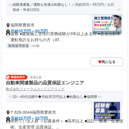
経験者募集／通勤も快適＆転勤なし！／月給35万～55万円／土日
祝休・年休120日
福岡県豊前市
月給35万円～55万円
資格 ●建築施工管理の実務経験が3年以上ある方 ●普通自動車
運転免許をお持ちの方（AT...
無期雇用派遣
+20個
気になる
派遣社員
自動車関連製品の品質保証エンジニア
株式会社フォーラムエンジニアリング
20～40代活躍中◆月給35万円以上◆転勤なし◆福岡県
〒828-0044福岡県豊前市
月給35万円～55万円
求めている人材 ＜応募条件＞ ■高卒以上 ■設計、開発、生産技
術、生産管理 品質保証、...