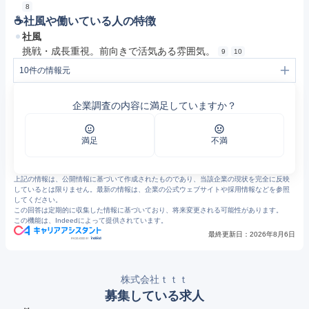
8
☕️社風や働いている人の特徴
社風
挑戦・成長重視。前向きで活気ある雰囲気。
9
10
10
件の情報元
1
たいようの特徴 – 住宅型有料老人ホーム たいよう
2
入居者の方 – 住宅型有料老人ホーム たいよう
企業調査の内容に満足していますか？
3
住宅型有料老人ホーム たいよう – 地域最安水準の利用料金
4
たいよう吉塚館福岡市東区の老人ホーム・介護施設 – 住宅型有料老人ホーム たいよう
5
たいよう拾六町館福岡市西区の老人ホーム・介護施設 – 住宅型有料老人ホーム たいよう
6
たいよう 門司館北九州市の老人ホーム・介護施設 – 住宅型有料老人ホーム たいよう
満足
不満
7
https://ttt-care-lists.replit.app/download/operation_regulations/2
8
【看護師募集】距離感バグってます。 でもそれが最高なんです。〜オリーブ中間館のリアル〜 – 住宅型有料老人ホーム たいよう
9
https://www.openwork.jp/company.php?m_id=a0C2x00000S5GG7
上記の情報は、公開情報に基づいて作成されたものであり、当該企業の現状を完全に反映
10
tttの評判・口コミ - エン カイシャの評判 (9607)
しているとは限りません。最新の情報は、企業の公式ウェブサイトや採用情報などを参照
してください。
この回答は定期的に収集した情報に基づいており、将来変更される可能性があります。
この機能は、Indeedによって提供されています。
最終更新日：
2026年8月6日
株式会社ｔｔｔ
募集している求人