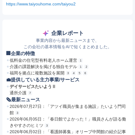
https://www.taiyouhome.com/taiyou2
企業レポート
事業内容から最新ニュースまで、
この会社の基本情報をAIで短くまとめました。
🏢企業の特徴
低料金の住宅型有料老人ホーム運営
1
介護の課題解決を掲げる独自モデル
1
2
福岡を拠点に複数施設を展開
3
4
5
6
💼提供している主力事業/サービス
デイサービスたいようⅡ
通所介護
7
🗞最新ニュース
2026年07月27日：「アツイ職員が集まる施設」たいよう門司
館
3
2026年06月05日：「春日館でよかった！」職員さんが語る働
きやすさのヒミツ
3
2026年06月02日：「看護師募集」オリーブ中間館の紹介記事