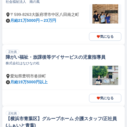
社会福祉法人 南の風
〒599-8263大阪府堺市中区八田南之町
月給21万5000円～23万円
気になる
正社員
障がい福祉・放課後等デイサービスの児童指導員
株式会社はなひなの杜
愛知県豊明市沓掛町
月給19万5000円以上
気になる
正社員
【横浜市青葉区】グループホーム 介護スタッフ/正社員
(ふぁいと青葉)