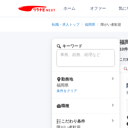
ホーム
オファー
気に
転職・求人トップ
/
福岡県
/
障がい者歓迎
福
キーワード
10
件
こだ
勤務地
福岡県
条件をクリア
職種
こだわり条件
障がい者歓迎