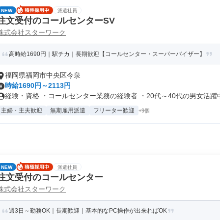
NEW
派遣社員
注文受付のコールセンターSV
株式会社スターワーク
高時給1690円｜駅チカ｜長期歓迎【コールセンター・スーパーバイザー】
福岡県福岡市中央区今泉
時給1690円～2113円
経験・資格 ・コールセンター業務の経験者 ・20代～40代の男女活躍
主婦・主夫歓迎
無期雇用派遣
フリーター歓迎
+9個
NEW
派遣社員
注文受付のコールセンター
株式会社スターワーク
週3日～勤務OK｜長期歓迎｜基本的なPC操作が出来ればOK