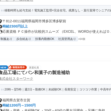
移動時間も給与支給！電気施工監理×完全在宅。残業なし・直行直帰でシニアの
〒812-0011福岡県福岡市博多区博多駅前
時給2300円以上
応募資格 ＰＣ操作が比較的スムーズ （EXCEL、WORDが使えればＯ..
制服あり
歩合給あり
扶養内勤務OK
社員登用あり
+64個
NEW
派遣社員
食品工場にてパン和菓子の製造補助
株式会社スターワーク
20時～翌5時｜週2日～勤務OK｜未経験OK｜長期安定｜コツコツ作業｜中高年代
福岡県古賀市古賀
時給1200円～1500円
経験・資格 ・未経験OK ・20代～60代の男女活躍中 ・足腰に負担...