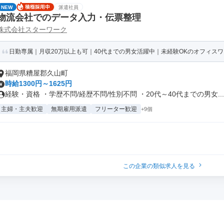
NEW
派遣社員
物流会社でのデータ入力・伝票整理
株式会社スターワーク
日勤専属｜月収20万以上も可｜40代までの男女活躍中｜未経験OKのオフィスワ
福岡県糟屋郡久山町
時給1300円～1625円
経験・資格 ・学歴不問/経歴不問/性別不問 ・20代～40代までの男女...
主婦・主夫歓迎
無期雇用派遣
フリーター歓迎
+9個
この企業の類似求人を見る