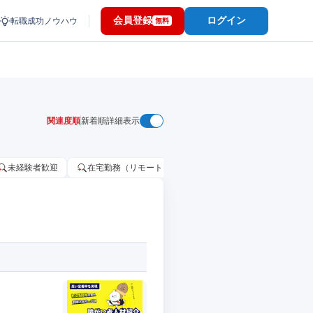
会員登録
ログイン
転職成功ノウハウ
無料
関連度順
新着順
詳細表示
未経験者歓迎
在宅勤務（リモートワーク）OK
家賃補助・住宅手当