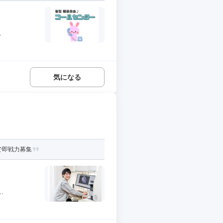
.
気になる
で即戦力募集
.