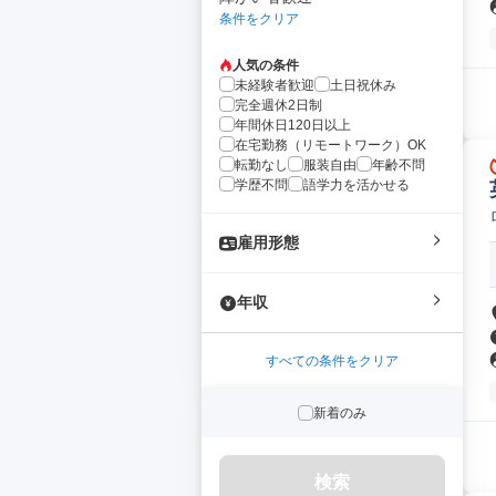
条件をクリア
人気の条件
未経験者歓迎
土日祝休み
完全週休2日制
年間休日120日以上
在宅勤務（リモートワーク）OK
転勤なし
服装自由
年齢不問
学歴不問
語学力を活かせる
雇用形態
年収
すべての条件をクリア
新着のみ
検索