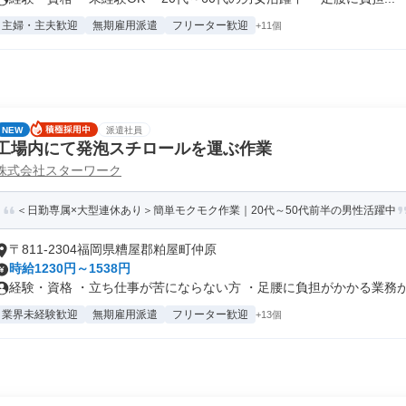
主婦・主夫歓迎
無期雇用派遣
フリーター歓迎
+11個
NEW
派遣社員
工場内にて発泡スチロールを運ぶ作業
株式会社スターワーク
＜日勤専属×大型連休あり＞簡単モクモク作業｜20代～50代前半の男性活躍中
〒811-2304福岡県糟屋郡粕屋町仲原
時給1230円～1538円
経験・資格 ・立ち仕事が苦にならない方 ・足腰に負担がかかる業務が .
業界未経験歓迎
無期雇用派遣
フリーター歓迎
+13個