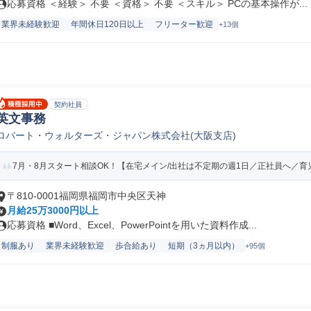
応募資格 ＜経験＞ 不要 ＜資格＞ 不要 ＜スキル＞ PCの基本操作が...
業界未経験歓迎
年間休日120日以上
フリーター歓迎
+13個
契約社員
英文事務
ロバート・ウォルターズ・ジャパン株式会社(大阪支店)
7月・8月スタート相談OK！【在宅メイン/出社は不定期の週1日／正社員へ／育児
〒810-0001福岡県福岡市中央区天神
月給25万3000円以上
応募資格 ■Word、Excel、PowerPointを用いた資料作成...
制服あり
業界未経験歓迎
歩合給あり
短期（3ヵ月以内）
+95個