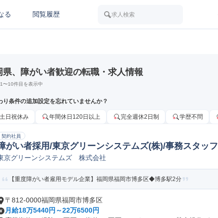
なる
閲覧履歴
求人検索
岡県、障がい者歓迎の転職・求人情報
1
〜
10
件目を表示中
わり条件の追加設定を忘れていませんか？
土日祝休み
年間休日120日以上
完全週休2日制
学歴不問
契約社員
障がい者採用/東京グリーンシステムズ(株)/事務スタッフ
東京グリーンシステムズ 株式会社
【重度障がい者雇用モデル企業】福岡県福岡市博多区◆博多駅2分
〒812-0000福岡県福岡市博多区
月給18万5440円～22万6500円