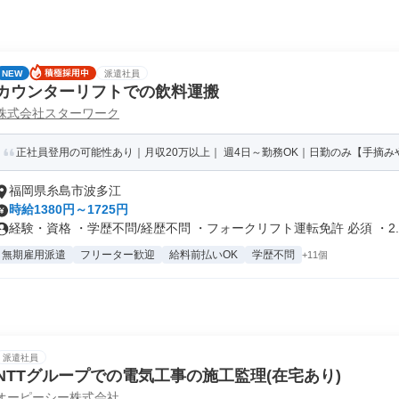
NEW
派遣社員
カウンターリフトでの飲料運搬
株式会社スターワーク
正社員登用の可能性あり｜月収20万以上｜ 週4日～勤務OK｜日勤のみ【手摘
福岡県糸島市波多江
時給1380円～1725円
経験・資格 ・学歴不問/経歴不問 ・フォークリフト運転免許 必須 ・2..
無期雇用派遣
フリーター歓迎
給料前払いOK
学歴不問
+11個
派遣社員
NTTグループでの電気工事の施工監理(在宅あり)
オーピーシー株式会社