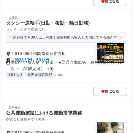
気になる
正社員
タクシー運転手(日勤・夜勤・隔日勤務)
ラッキー自動車株式会社
未経験で月30万以上可能！家族時間も収入も大切にできる働き方
〒816-0851福岡県春日市昇町
月給25万円～60万円
求めている人材 ＜必須＞ ●普通自動車第一種免許取得から1年
以上（AT限定可） ＜歓...
制服あり
業界未経験歓迎
+28個
気になる
契約社員
公共運動施設における運動指導業務
株式会社健康科学研究所
〒816-0804福岡県春日市原町