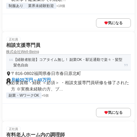
制服あり
業界未経験歓迎
+18個
気になる
正社員
相談支援専門員
株式会社Well-Being
【経験者歓迎】コアタイム無し！ 副業OK・駅近通勤で楽々・髪型
髪色自由
〒816-0802福岡県春日市春日原北町
月給25万円～40万円
必要資格・経験 ＜必須＞ ・相談支援専門員研修を修了された
方 ※実務未経験の方、ブ...
副業・WワークOK
+5個
気になる
正社員
有料老人ホーム内の調理師