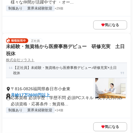
様々な仲間が活躍中です ・オー...
制服あり
業界未経験歓迎
+29個
気になる
正社員
未経験・無資格から医療事務デビュー 研修充実 土日
祝休
株式会社ソラスト
【正社員】未経験・無資格から医療事務デビュー♪研修充実×土日
祝休
〒816-0826福岡県春日市小倉東
月給17万2600円以上
応募資格 必須学歴：学歴不問 必須PCスキル：文字入力のみ
必須資格・応募条件：無資格...
制服あり
業界未経験歓迎
+14個
気になる