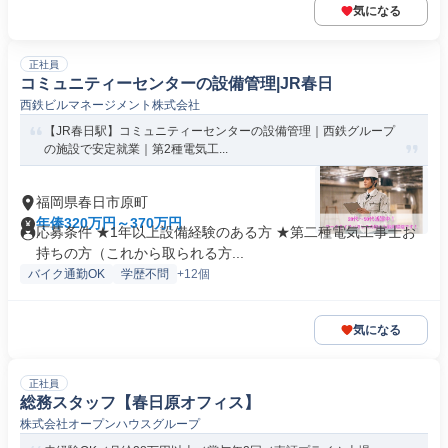
気になる
正社員
コミュニティーセンターの設備管理|JR春日
西鉄ビルマネージメント株式会社
【JR春日駅】コミュニティーセンターの設備管理｜西鉄グループ
の施設で安定就業｜第2種電気工...
福岡県春日市原町
年俸320万円～370万円
応募条件 ★1年以上設備経験のある方 ★第二種電気工事士お
持ちの方（これから取られる方...
バイク通勤OK
学歴不問
+12個
気になる
正社員
総務スタッフ【春日原オフィス】
株式会社オープンハウスグループ