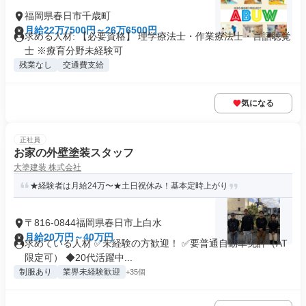
福岡県春日市千歳町
月給22万7500円～26万6500円
求める人材: 【必要資格】 理学療法士・作業療法士・言語聴覚
士 ※療育分野未経験可
残業なし
交通費支給
気になる
正社員
お家の外壁塗装スタッフ
大塗建装 株式会社
★経験者は月給24万〜★土日祝休み！基本定時上がり
〒816-0844福岡県春日市上白水
月給20万円～40万円
求めている人材 ✅未経験の方歓迎！ ✅要普通自動車免許（AT
限定可） ◆20代活躍中...
制服あり
業界未経験歓迎
+35個