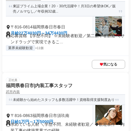
東証プライム上場企業！20・30代活躍中！月3日の希望休OK／販
売ノルマなし／年収例32歳...
〒816-0814福岡県春日市春日
月給22万4030円～34万4430円
応募資格 【学歴不問】 ※未経験者歓迎／第二新卒者歓迎 ＼サ
ンドラッグで実現できるこ...
業界未経験歓迎
+11個
気になる
正社員
福岡県春日市|内装工事スタッフ
武市内装
未経験から始めたスタッフも多数活躍中！資格取得支援制度あり
〒816-0863福岡県春日市須玖南
日給1万円～1万5000円
求めている人材 ＼学歴不問、未経験者歓迎／ ◆歓迎条件 ・内
装工事や建築業界での経験...