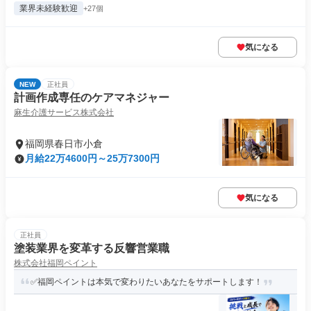
業界未経験歓迎
+27個
気になる
NEW
正社員
計画作成専任のケアマネジャー
麻生介護サービス株式会社
福岡県春日市小倉
月給22万4600円～25万7300円
気になる
正社員
塗装業界を変革する反響営業職
株式会社福岡ペイント
✅福岡ペイントは本気で変わりたいあなたをサポートします！