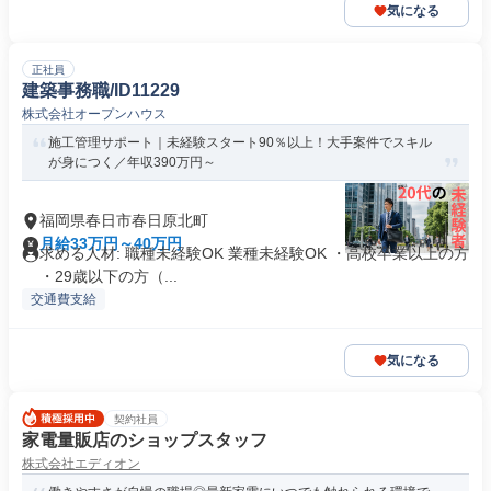
気になる
正社員
建築事務職/ID11229
株式会社オープンハウス
施工管理サポート｜未経験スタート90％以上！大手案件でスキル
が身につく／年収390万円～
福岡県春日市春日原北町
月給33万円～40万円
求める人材: 職種未経験OK 業種未経験OK ・高校卒業以上の方
・29歳以下の方（...
交通費支給
気になる
契約社員
家電量販店のショップスタッフ
株式会社エディオン