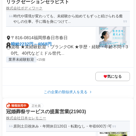
リラクゼーションセラピスト
株式会社ボディワーク
時代や環境が変わっても、未経験から始めてもずっと続けられる癒
やしの仕事。手に職を身につけて...
〒816-0814福岡県春日市春日
時給2232円～4068円
資格 ★未経験歓迎・ブランクOK ★学歴・経験・年齢不問！3
0代、40代などミドル世代...
業界未経験歓迎
+15個
気になる
この企業の類似求人を見る
正社員
冠婚葬祭サービスの提案営業(21903)
株式会社日本セレモニー
原則土日祝休み・年間休日120日・転勤なし・年収600万↑可