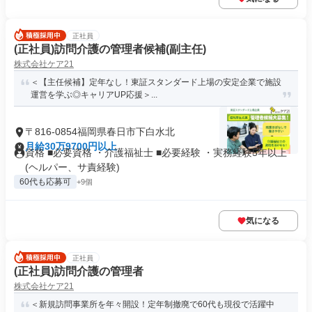
正社員
(正社員)訪問介護の管理者候補(副主任)
株式会社ケア21
＜【主任候補】定年なし！東証スタンダード上場の安定企業で施設
運営を学ぶ◎キャリアUP応援＞...
〒816-0854福岡県春日市下白水北
月給30万9700円以上
資格 ■必要資格 ・介護福祉士 ■必要経験 ・実務経験5年以上
(ヘルパー、サ責経験)
60代も応募可
+9個
気になる
正社員
(正社員)訪問介護の管理者
株式会社ケア21
＜新規訪問事業所を年々開設！定年制撤廃で60代も現役で活躍中