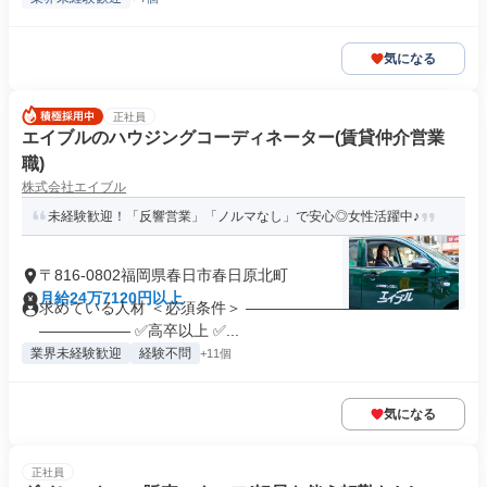
気になる
正社員
エイブルのハウジングコーディネーター(賃貸仲介営業
職)
株式会社エイブル
未経験歓迎！「反響営業」「ノルマなし」で安心◎女性活躍中♪
〒816-0802福岡県春日市春日原北町
月給24万7120円以上
求めている人材 ＜必須条件＞ ――――――――――――――
―――――― ✅高卒以上 ✅...
業界未経験歓迎
経験不問
+11個
気になる
正社員