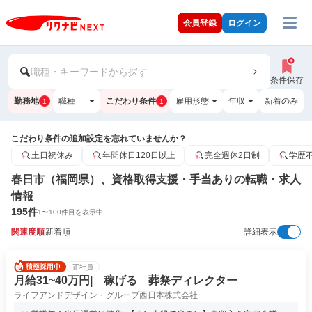
会員登録
ログイン
職種・キーワードから探す
条件保存
勤務地
職種
こだわり条件
雇用形態
年収
新着のみ
1
1
こだわり条件の追加設定を忘れていませんか？
土日祝休み
年間休日120日以上
完全週休2日制
学歴
春日市（福岡県）、資格取得支援・手当ありの転職・求人
情報
195
件
1
〜
100
件目を表示中
関連度順
新着順
詳細表示
正社員
月給31~40万円| 稼げる 葬祭ディレクター
ライフアンドデザイン・グループ西日本株式会社