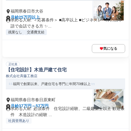
福岡県春日市大谷
月給25万円以上
求める人材: ＜応募条件＞ ■高卒以上 ■ビジネスレベルの日本
語で会話できる方 ✨...
残業なし
交通費支給
気になる
正社員
【住宅設計】木造戸建て住宅
株式会社斉藤工務店
福岡で創業以来、戸建住宅を専門に年間70棟以上
福岡県春日市春日原東町
月給37万円～57万円
求める人材: 必須条件 住宅設計経験、二級建築士以上 歓迎条
件 木造設計の経験 ...
社員登用あり