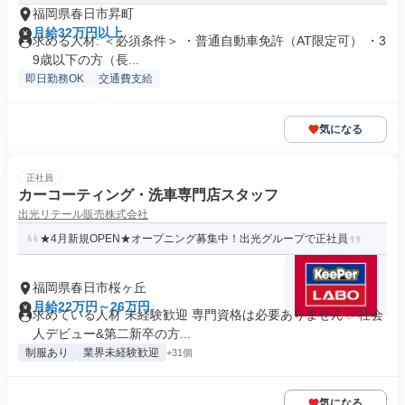
福岡県春日市昇町
月給32万円以上
求める人材: ＜必須条件＞ ・普通自動車免許（AT限定可） ・3
9歳以下の方（長...
即日勤務OK
交通費支給
気になる
正社員
カーコーティング・洗車専門店スタッフ
出光リテール販売株式会社
★4月新規OPEN★オープニング募集中！出光グループで正社員
福岡県春日市桜ヶ丘
月給22万円～26万円
求めている人材 未経験歓迎 専門資格は必要ありません ✅社会
人デビュー&第二新卒の方...
制服あり
業界未経験歓迎
+31個
気になる