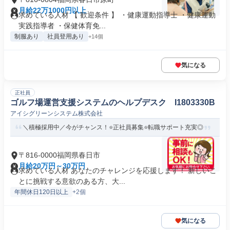
月給22万1000円以上
求めている人材 【 歓迎条件 】 ・健康運動指導士 ・健康運動
実践指導者 ・保健体育免...
制服あり
社員登用あり
+14個
気になる
正社員
ゴルフ場運営支援システムのヘルプデスク I1803330B
アイシグリーンシステム株式会社
＼積極採用中／今がチャンス！⭐正社員募集⭐転職サポート充実◎
〒816-0000福岡県春日市
月給20万円～30万円
求めている人材 あなたのチャレンジを応援します！ 新しいこ
とに挑戦する意欲のある方、大...
年間休日120日以上
+2個
気になる