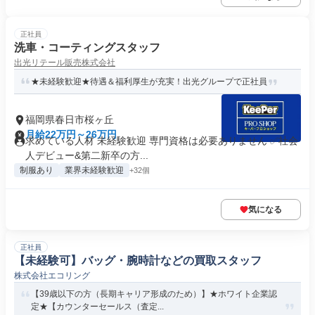
正社員
洗車・コーティングスタッフ
出光リテール販売株式会社
★未経験歓迎★待遇＆福利厚生が充実！出光グループで正社員
福岡県春日市桜ヶ丘
月給22万円～26万円
求めている人材 未経験歓迎 専門資格は必要ありません ✅社会
人デビュー&第二新卒の方...
制服あり
業界未経験歓迎
+32個
気になる
正社員
【未経験可】バッグ・腕時計などの買取スタッフ
株式会社エコリング
【39歳以下の方（長期キャリア形成のため）】★ホワイト企業認
定★【カウンターセールス（査定...