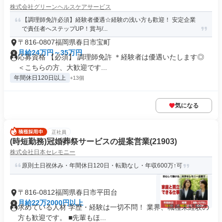
株式会社グリーンヘルスケアサービス
【調理師免許必須】経験者優遇☆経験の浅い方も歡迎！ 安定企業
で責任者へステップUP！賞与/...
〒816-0807福岡県春日市宝町
月給24万円～35万円
応募資格 【必須】 調理師免許 ＊経験者は優遇いたします◎
＜こちらの方、大歓迎です...
年間休日120日以上
+13個
気になる
正社員
(時短勤務)冠婚葬祭サービスの提案営業(21903)
株式会社日本セレモニー
原則土日祝休み・年間休日120日・転勤なし・年収600万↑可
〒816-0812福岡県春日市平田台
月給22万2000円以上
求めている人材 学歴・経験は一切不問！ 業界、職種未経験の
方も歓迎です。 ■先輩もほ...