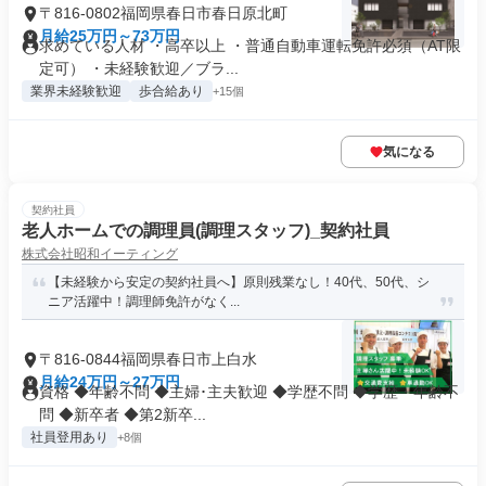
〒816-0802福岡県春日市春日原北町
月給25万円～73万円
求めている人材 ・高卒以上 ・普通自動車運転免許必須（AT限
定可） ・未経験歓迎／ブラ...
業界未経験歓迎
歩合給あり
+15個
気になる
契約社員
老人ホームでの調理員(調理スタッフ)_契約社員
株式会社昭和イーティング
【未経験から安定の契約社員へ】原則残業なし！40代、50代、シ
ニア活躍中！調理師免許がなく...
〒816-0844福岡県春日市上白水
月給24万円～27万円
資格 ◆年齢不問 ◆主婦･主夫歓迎 ◆学歴不問 ◆学歴・年齢不
問 ◆新卒者 ◆第2新卒...
社員登用あり
+8個