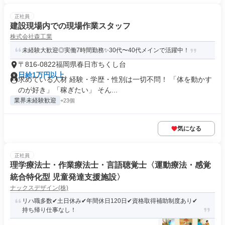
正社員
建設現場内での現場作業スタッフ
株式会社森工業
未経験大歓迎◎実働7時間勤務✨30代〜40代メインで活躍中！
〒816-0822福岡県春日市ちくし台
日給1万円以上
求めている人材 経験・学歴・性別は一切不問！ 「体を動かす
のが好き」「稼ぎたい」 そん...
業界未経験歓迎
+23個
気になる
正社員
理学療法士・作業療法士・言語聴覚士〈運動療法・感覚
統合特化型 児童発達支援施設〉
ナックスデザイン(株)
リハ職多数✔土日休み✔年間休日120日✔資格取得補助制度あり✔
持ち帰り仕事なし！