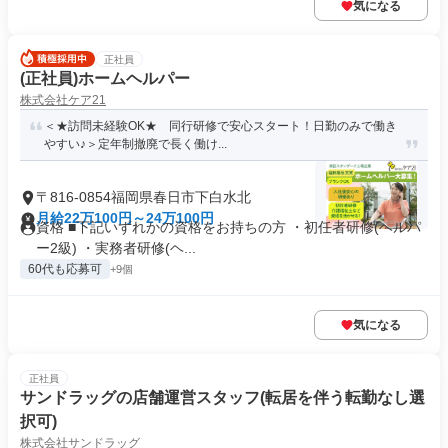
気になる
正社員
(正社員)ホームヘルパー
株式会社ケア21
＜★訪問未経験OK★ 同行研修で安心スタート！日勤のみで働き
やすい♪＞定年制撤廃で長く働け...
〒816-0854福岡県春日市下白水北
月給22万100円～24万100円
資格 ■下記いずれかの資格をお持ちの方 ・初任者研修(ヘルパ
ー2級) ・実務者研修(ヘ...
60代も応募可
+9個
気になる
正社員
サンドラッグの店舗運営スタッフ(転居を伴う転勤なし選
択可)
株式会社サンドラッグ