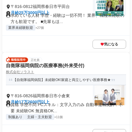
〒816-0812福岡県春日市平田台
月給25万3000円以上
求めている人材 学歴・経験は一切不問！ 業界、職種未経験の
方も歓迎です。 ■先輩もほ...
業界未経験歓迎
+27個
気になる
正社員
自衛隊福岡病院の医療事務(外来受付)
株式会社ソラスト
【自衛隊福岡病院】未経験OK!家庭と両立しやすい医療事務★
〒816-0826福岡県春日市小倉東
月給17万2600円以上
資格 学歴不問 PCスキル：文字入力のみ 自動車運転免許：不
要 未経験OK 無資格OK...
制服あり
主婦・主夫歓迎
+11個