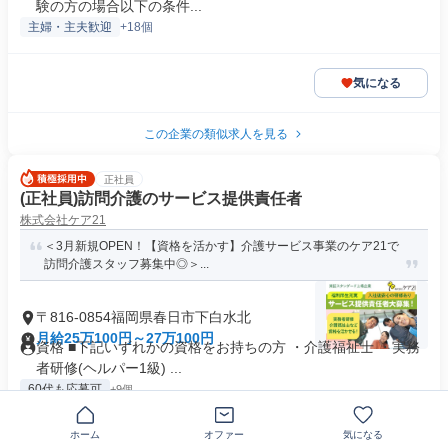
験の方の場合以下の条件...
主婦・主夫歓迎
+18個
気になる
この企業の類似求人を見る
正社員
(正社員)訪問介護のサービス提供責任者
株式会社ケア21
＜3月新規OPEN！【資格を活かす】介護サービス事業のケア21で
訪問介護スタッフ募集中◎＞...
〒816-0854福岡県春日市下白水北
月給25万100円～27万100円
資格 ■下記いずれかの資格をお持ちの方 ・介護福祉士 ・実務
者研修(ヘルパー1級) ...
60代も応募可
+9個
ホーム
オファー
気になる
気になる