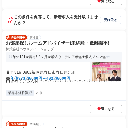
気になる
この条件を保存して、新着求人を受け取りませ
受け取る
んか？
正社員
お部屋探しルームアドバイザー(未経験・低離職率)
株式会社ハウスメイトショップ
年休121★賞与5.8ヶ月★飛込み・テレアポ無★個人ノルマ無
〒816-0802福岡県春日市春日原北町
年俸373万8000円～462万8000円
求めている人材 ✧-✧-✧-✧-✧-✧-✧-✧-✧-✧-✧-✧-✧-✧-✧-✧-✧
...
業界未経験歓迎
+25個
気になる
業務委託