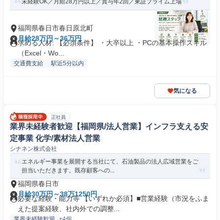
未経験OK／月給28万円以上／賞与年2回／東証プライム上場
福岡県春日市春日原北町
月給28万円～36万円
求める人材: 【必須条件】 ・大卒以上 ・PCの基本操作スキル
（Excel・Wo...
交通費支給
駅近5分以内
気になる
正社員
業界未経験者歓迎【福岡県/法人営業】インフラ支える安
定事業 化学/素材法人営業
シナネン株式会社
エネルギー事業を展開する当社にて、石油製品の法人広域営業をご
担当いただきます。既存顧客への...
福岡県春日市
月給30万円～38万1250円
必要な経験・能力等 【いずれか必須】■営業経験（市況をふま
えた提案経験、社内外での調整...
業界未経験歓迎
+4個