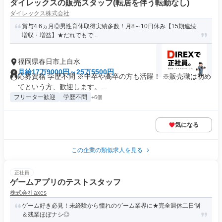
ダイレックスの販売スタッフ(転居を伴う転勤なし)
ダイレックス株式会社
賞与4.6ヵ月◎男性育休取得実績多数！月8～10日休み【15期連続
増収・増益】★だれでもで...
福岡県春日市上白水
月給17万9000円～25万5500円
応募資格 学歴不問 ※中卒や高卒の方も活躍！ ※販売職は初め
てという方、歓迎します。...
フリーター歓迎
学歴不問
+6個
気になる
この企業の類似求人を見る
正社員
ゲームアプリのテストスタッフ
株式会社axes
ゲーム好き必見！未経験から憧れのゲーム業界に★完全週休二日制
＆残業ほぼナシ◎