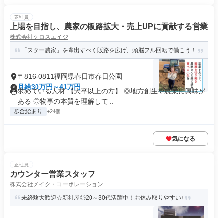
正社員
上場を目指し、農家の販路拡大・売上UPに貢献する営業
株式会社クロスエイジ
「スター農家」を輩出すべく販路を広げ、頭脳フル回転で働こう！
〒816-0811福岡県春日市春日公園
月給30万円～41万円
求めている人材 【大卒以上の方】 ◎地方創生や農業に興味が
ある ◎物事の本質を理解して...
歩合給あり
+24個
気になる
正社員
カウンター営業スタッフ
株式会社メイク・コーポレーション
未経験大歓迎☆新社屋◎20～30代活躍中！お休み取りやすい♪