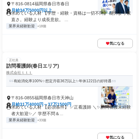
〒816-0814福岡県春日市春日
月給34万5000円以上
求めている人材 【学歴・経験・資格は一切不問】 能力より素
直さ。経験より成長意欲。 ...
業界未経験歓迎
+18個
気になる
正社員
訪問看護師(春日エリア)
株式会社ｔｔｔ
有給消化率100%✨想定月収36万以上✨年休122日の好待遇
〒816-0855福岡県春日市天神山
月給31万4000円～37万1500円
求めている人材 【必須条件】 ✅正看護師 ＼✨訪問看護未経験
者大歓迎✨／ 学歴不問＆...
業界未経験歓迎
+33個
気になる