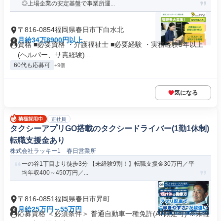
◎上場企業の安定基盤で事業所運...
〒816-0854福岡県春日市下白水北
月給34万8900円以上
資格 ■必要資格 ・介護福祉士 ■必要経験 ・実務経験5年以上
(ヘルパー、サ責経験)...
60代も応募可
+9個
気になる
正社員
タクシーアプリGO搭載のタクシードライバー(1勤1休制)
転職支援金あり
株式会社ラッキー1 春日営業所
一の谷1丁目より徒歩3分 【未経験9割！】転職支援金30万円／平
均年収400～450万円／...
〒816-0851福岡県春日市昇町
月給25万円～55万円
応募資格 ＜必須条件＞ 普通自動車一種免許(AT限定可) ※未経