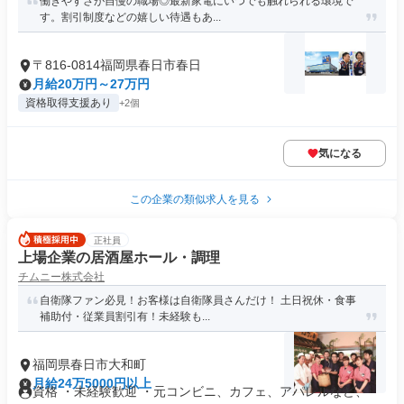
働きやすさが自慢の職場◎最新家電にいつでも触れられる環境で
す。割引制度などの嬉しい待遇もあ...
〒816-0814福岡県春日市春日
月給20万円～27万円
資格取得支援あり
+2個
気になる
この企業の類似求人を見る
正社員
上場企業の居酒屋ホール・調理
チムニー株式会社
自衛隊ファン必見！お客様は自衛隊員さんだけ！ 土日祝休・食事
補助付・従業員割引有！未経験も...
福岡県春日市大和町
月給24万5000円以上
資格 ・未経験歓迎 ・元コンビニ、カフェ、アパレルなど、