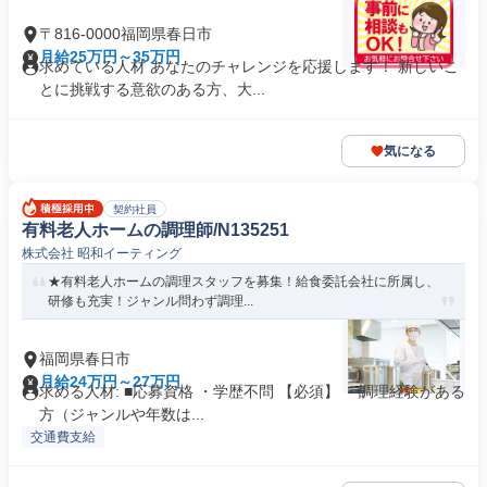
〒816-0000福岡県春日市
月給25万円～35万円
求めている人材 あなたのチャレンジを応援します！ 新しいこ
とに挑戦する意欲のある方、大...
気になる
契約社員
有料老人ホームの調理師/N135251
株式会社 昭和イーティング
★有料老人ホームの調理スタッフを募集！給食委託会社に所属し、
研修も充実！ジャンル問わず調理...
福岡県春日市
月給24万円～27万円
求める人材: ■応募資格 ・学歴不問 【必須】 ・調理経験がある
方（ジャンルや年数は...
交通費支給