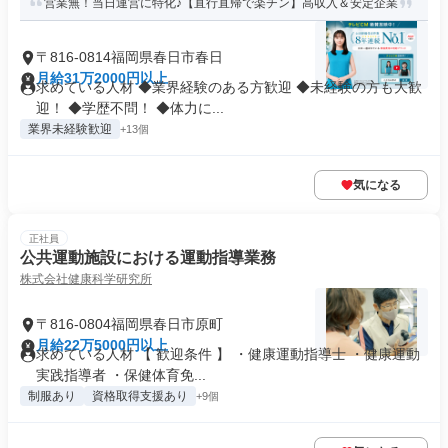
営業無！当日運営に特化♪【直行直帰で楽チン】高収入＆安定企業
〒816-0814福岡県春日市春日
月給31万2000円以上
求めている人材 ◆業界経験のある方歓迎 ◆未経験の方も大歓
迎！ ◆学歴不問！ ◆体力に...
業界未経験歓迎
+13個
気になる
正社員
公共運動施設における運動指導業務
株式会社健康科学研究所
〒816-0804福岡県春日市原町
月給22万5000円以上
求めている人材 【 歓迎条件 】 ・健康運動指導士 ・健康運動
実践指導者 ・保健体育免...
制服あり
資格取得支援あり
+9個