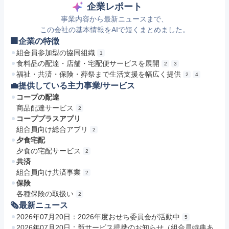
企業レポート
事業内容から最新ニュースまで、
この会社の基本情報をAIで短くまとめました。
🏢企業の特徴
組合員参加型の協同組織
1
食料品の配達・店舗・宅配便サービスを展開
2
3
福祉・共済・保険・葬祭まで生活支援を幅広く提供
2
4
💼提供している主力事業/サービス
コープの配達
商品配達サービス
2
コーププラスアプリ
組合員向け総合アプリ
2
夕食宅配
夕食の宅配サービス
2
共済
組合員向け共済事業
2
保険
各種保険の取扱い
2
🗞最新ニュース
2026年07月20日：2026年度おせち委員会が活動中
5
2026年07月20日：新サービス提携のお知らせ（組合員特典あ