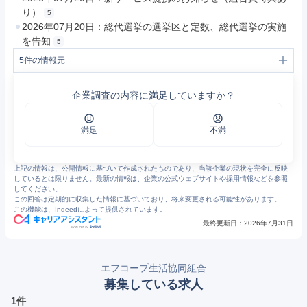
り）
5
2026年07月20日：総代選挙の選挙区と定数、総代選挙の実施
を告知
5
5
件の情報元
1
コープ（生協）とは｜エフコープについて｜エフコープ生活協同組合
2
事業概要｜エフコープについて｜エフコープ生活協同組合
企業調査の内容に満足していますか？
3
お買い物・サービス｜エフコープ生活協同組合
4
その他サービス｜お買い物・サービス｜エフコープ生活協同組合
5
お知らせ｜エフコープ生活協同組合
満足
不満
上記の情報は、公開情報に基づいて作成されたものであり、当該企業の現状を完全に反映
しているとは限りません。最新の情報は、企業の公式ウェブサイトや採用情報などを参照
してください。
この回答は定期的に収集した情報に基づいており、将来変更される可能性があります。
この機能は、Indeedによって提供されています。
最終更新日：
2026年7月31日
エフコープ生活協同組合
募集している求人
1件