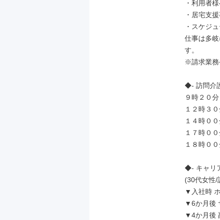
・利用者様
・居宅支援
・スケジュ
仕事は多岐
す。

※請求業務
◆- 訪問介
９時２０分
１２時３０分
１４時００
１７時００
１８時００分
◆- キャリ
(30代女
▼入社時 
▼6か月後
▼4か月後 