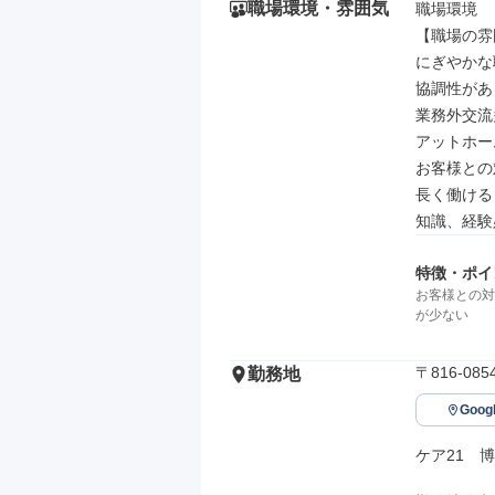
職場環境・雰囲気
職場環境

【職場の雰
にぎやかな
協調性がある
業務外交流
アットホーム
お客様との
長く働ける

知識、経験
特徴・ポイ
お客様との対
が少ない
〒816-0
勤務地
Goo
ケア21　博