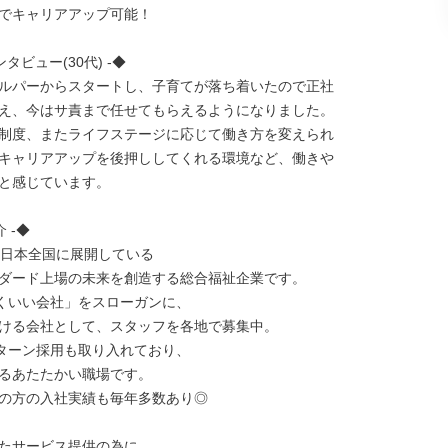
でキャリアアップ可能！

タビュー(30代) -◆

ルパーからスタートし、子育てが落ち着いたので正社

え、今はサ責まで任せてもらえるようになりました。

制度、またライフステージに応じて働き方を変えられ

キャリアアップを後押ししてくれる環境など、働きや

と感じています。

 -◆

、日本全国に展開している

ダード上場の未来を創造する総合福祉企業です。

続くいい会社」をスローガンに、

ける会社として、スタッフを各地で募集中。

ターン採用も取り入れており、

るあたたかい職場です。

の方の入社実績も毎年多数あり◎

たサービス提供の為に
