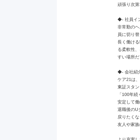
頑張り次第
◆- 社員イン
非常勤のヘ
員に切り替
長く働ける
る柔軟性、
すい場所だ
◆- 会社紹介
ケア21は
東証スタン
「100年
安定して働
退職後のU
戻りたくな
友人や家族
より充実し