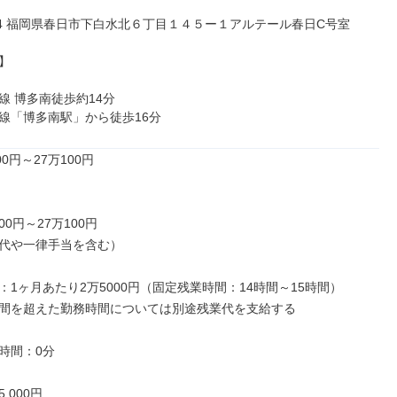
854 福岡県春日市下白水北６丁目１４５ー１アルテール春日C号室



 博多南徒歩約14分

線「博多南駅」から徒歩16分
0円～27万100円

00円～27万100円

代や一律手当を含む）

：1ヶ月あたり2万5000円（固定残業時間：14時間～15時間）

間を超えた勤務時間については別途残業代を支給する

時間：0分

,000円
