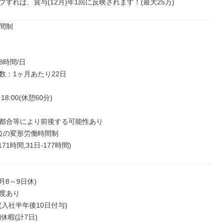
プすれば、賞与(12月)年1回に反映されます！(最大25万)
間制

時間/日

数：1ヶ月あたり22日

18:00(休憩60分)

都合等により前後する可能性あり

位の変形労働時間制

171時間,31日-177時間)
月8～9日休)

度あり

入社半年後10日付与)

休暇(計7日)
