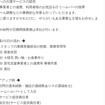
への介護サービスの提供

事業者との連携、利用者様のお世話を行うヘルパーの指導

ール調整などの事務的な作業も行っていただきます。

に渡りますがそれだけに、やりがいもある重要な立場をお任せしま
や給料や労務関係業務は本社が行います。

護の1日の流れ -◆

 スタッフの業務実施状況の把握、業務管理等

 昼食休憩

分 Ａ様宅 買い物・お食事作り

分 居宅支援事業者との連携等 事務作業

 退社

アアップ例 -◆

性/訪問介護未経験・施設介護経験あり※介護福祉士)

ホームヘルパーとして入社

 サービス提供責任者

副主任(サービス提供責任者)
