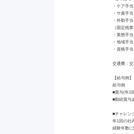
・ケア手当 1
・サ責手当 2
・外勤手当 2
（固定残業
・業態手当 5
・地域手当 5
・資格手当 5
交通費：交
【給与例】

給与例

■賞与(年2回
■勤続賞与あ
■チャレン
年1回の社
経験年数に