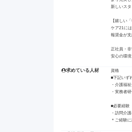
新しいスタ
【嬉しい「
ケア21に
報奨金が支
正社員・非
安心の環境
求めている人材
資格

■下記いず
・介護福祉士
・実務者研修
■必要経験

・訪問介護
＊ご経験に