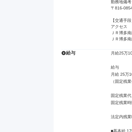
勤務地備考

〒816-0
【交通手段】
アクセス

ＪＲ博多南線
ＪＲ博多南
給与
月給25万10
給与

月給 25万1
（固定残業
固定残業代
固定残業時
法定内残業
■基本給 175