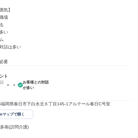
囲気】

職場



多い



対話は多い

必要
ント
話
お客様との対話
が多い
854福岡県春日市下白水北６丁目145-1アルテール春日C号室
gleマップで開く
多南(訪問介護)
