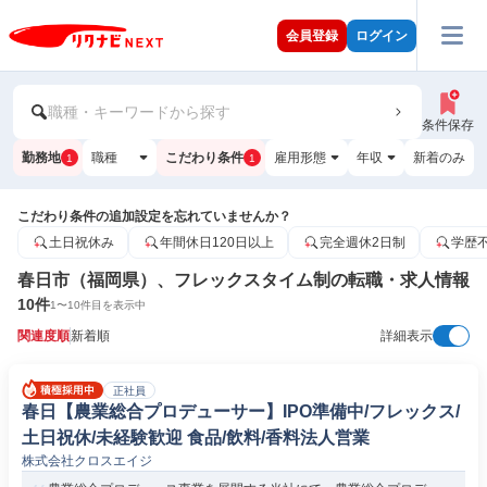
会員登録
ログイン
職種・キーワードから探す
条件保存
勤務地
職種
こだわり条件
雇用形態
年収
新着のみ
1
1
こだわり条件の追加設定を忘れていませんか？
土日祝休み
年間休日120日以上
完全週休2日制
学歴
春日市（福岡県）、フレックスタイム制の転職・求人情報
10
件
1
〜
10
件目を表示中
関連度順
新着順
詳細表示
正社員
春日【農業総合プロデューサー】IPO準備中/フレックス/
土日祝休/未経験歓迎 食品/飲料/香料法人営業
株式会社クロスエイジ