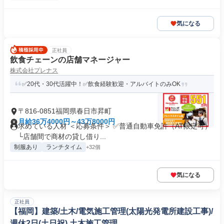
気になる
正社員
飲食チェーンの店舗マネージャー
株式会社プレナス
✅20代・30代活躍中！✅飲食経験歓迎・アルバイトのみOK
〒816-0851福岡県春日市昇町
月給36万4000円～43万8000円
求めている人材 ＜応募条件＞ ✅普通自動車免許（AT限定可）
└店舗間で商材の貸し借り...
制服あり
ランチタイム
+32個
気になる
正社員
【福岡】建築/土木/電気施工管理(太陽光発電所建設工事)/
週休2日(土日祝) 土木施工管理