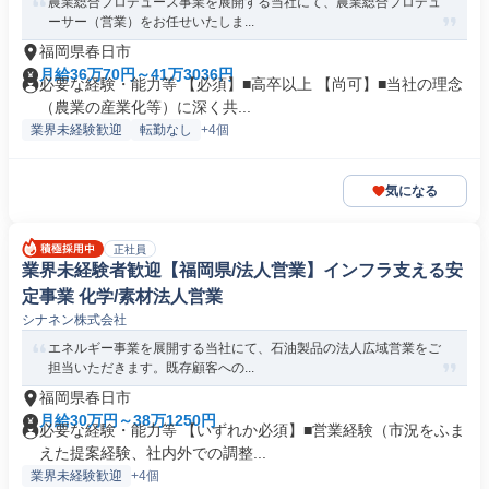
農業総合プロデュース事業を展開する当社にて、農業総合プロデュ
ーサー（営業）をお任せいたしま...
福岡県春日市
月給36万70円～41万3036円
必要な経験・能力等 【必須】■高卒以上 【尚可】■当社の理念
（農業の産業化等）に深く共...
業界未経験歓迎
転勤なし
+4個
気になる
正社員
業界未経験者歓迎【福岡県/法人営業】インフラ支える安
定事業 化学/素材法人営業
シナネン株式会社
エネルギー事業を展開する当社にて、石油製品の法人広域営業をご
担当いただきます。既存顧客への...
福岡県春日市
月給30万円～38万1250円
必要な経験・能力等 【いずれか必須】■営業経験（市況をふま
えた提案経験、社内外での調整...
業界未経験歓迎
+4個