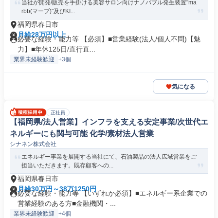
当社が開発/販売を手掛ける美容サロン向けナノバブル発生装置"ma
rbb(マーブ)"及びKI...
福岡県春日市
月給28万円以上
必要な経験・能力等 【必須】■営業経験(法人/個人不問)【魅
力】■年休125日/直行直...
業界未経験歓迎
+3個
気になる
正社員
【福岡県/法人営業】インフラを支える安定事業/次世代エ
ネルギーにも関与可能 化学/素材法人営業
シナネン株式会社
エネルギー事業を展開する当社にて、石油製品の法人広域営業をご
担当いただきます。既存顧客への...
福岡県春日市
月給30万円～38万1250円
必要な経験・能力等 【いずれか必須】■エネルギー系企業での
営業経験のある方■金融機関・...
業界未経験歓迎
+4個