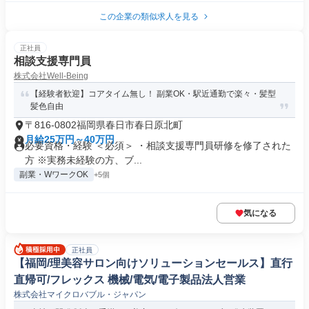
この企業の類似求人を見る
正社員
相談支援専門員
株式会社Well-Being
【経験者歓迎】コアタイム無し！ 副業OK・駅近通勤で楽々・髪型
髪色自由
〒816-0802福岡県春日市春日原北町
月給25万円～40万円
必要資格・経験 ＜必須＞ ・相談支援専門員研修を修了された
方 ※実務未経験の方、ブ...
副業・WワークOK
+5個
気になる
正社員
【福岡/理美容サロン向けソリューションセールス】直行
直帰可/フレックス 機械/電気/電子製品法人営業
株式会社マイクロバブル・ジャパン