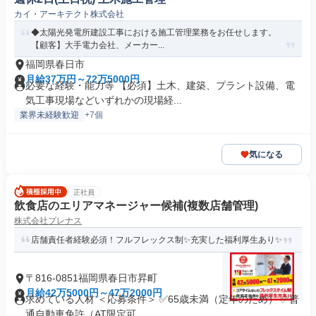
カイ・アーキテクト株式会社
◆太陽光発電所建設工事における施工管理業務をお任せします。
【顧客】大手電力会社、メーカー...
福岡県春日市
月給37万円～72万5000円
必要な経験・能力等 【必須】土木、建築、プラント設備、電
気工事現場などいずれかの現場経...
業界未経験歓迎
+7個
気になる
正社員
飲食店のエリアマネージャー候補(複数店舗管理)
株式会社プレナス
店舗責任者経験必須！フルフレックス制✨充実した福利厚生あり✨
〒816-0851福岡県春日市昇町
月給42万5000円～47万2000円
求めている人材 ＜応募条件＞ ✅65歳未満（定年のため） ✅普
通自動車免許（AT限定可...