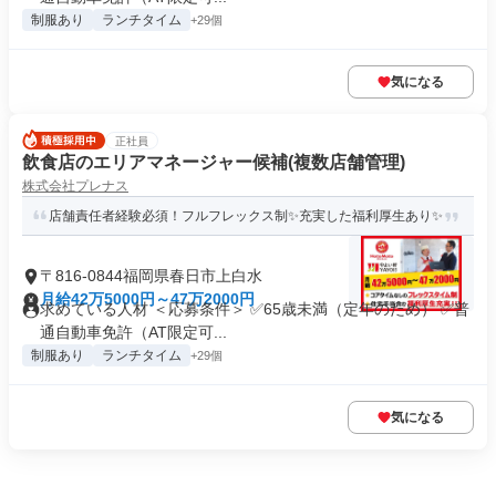
制服あり
ランチタイム
+29個
気になる
正社員
飲食店のエリアマネージャー候補(複数店舗管理)
株式会社プレナス
店舗責任者経験必須！フルフレックス制✨充実した福利厚生あり✨
〒816-0844福岡県春日市上白水
月給42万5000円～47万2000円
求めている人材 ＜応募条件＞ ✅65歳未満（定年のため） ✅普
通自動車免許（AT限定可...
制服あり
ランチタイム
+29個
気になる