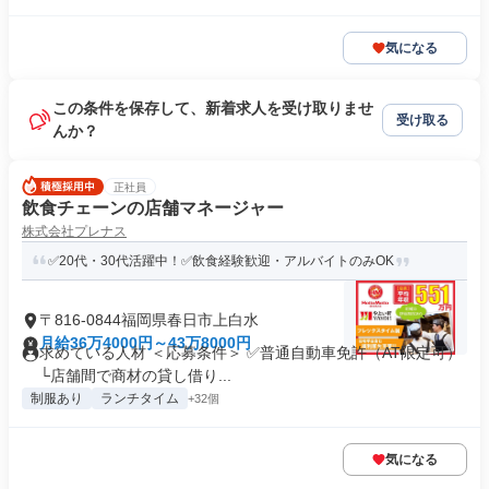
気になる
この条件を保存して、新着求人を受け取りませ
受け取る
んか？
正社員
飲食チェーンの店舗マネージャー
株式会社プレナス
✅20代・30代活躍中！✅飲食経験歓迎・アルバイトのみOK
〒816-0844福岡県春日市上白水
月給36万4000円～43万8000円
求めている人材 ＜応募条件＞ ✅普通自動車免許（AT限定可）
└店舗間で商材の貸し借り...
制服あり
ランチタイム
+32個
気になる