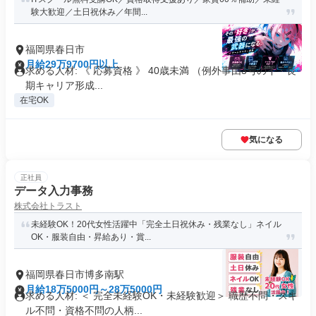
験大歓迎／土日祝休み／年間...
福岡県春日市
月給29万9700円以上
求める人材: 《 応募資格 》 40歳未満 （例外事由3号のイ・長
期キャリア形成...
在宅OK
気になる
正社員
データ入力事務
株式会社トラスト
未経験OK！20代女性活躍中「完全土日祝休み・残業なし」ネイル
OK・服装自由・昇給あり・賞...
福岡県春日市博多南駅
月給18万5000円～28万5000円
求める人材: ＜ 完全未経験OK・未経験歓迎＞ 職歴不問・スキ
ル不問・資格不問の人柄...