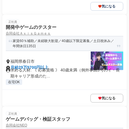
気になる
正社員
開発中ゲームのテスター
合同会社ＡｘｉｓＧａｍｅｓ
家賃60％補助／未経験大歓迎／40歳以下限定募集／土日祝休み／
年間休日135日
福岡県春日市
月給29万9700円以上
求める人材: 《 応募資格 》 40歳未満（例外事由3号のイ・長
期キャリア形成のた...
在宅OK
気になる
正社員
ゲームデバッグ・検証スタッフ
合同会社NEO