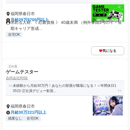
福岡県春日市
月給29万9700円以上
求める人材: 《 応募資格 》 40歳未満 （例外事由3号のイ・長
期キャリア形成...
在宅OK
気になる
正社員
ゲームテスター
合同会社RISE
未経験から月給30万円！あなたの部屋が職場になる！＜年間休日1
35日/ 正社員デビュー歓迎...
福岡県春日市
月給30万221円以上
残業なし
在宅OK