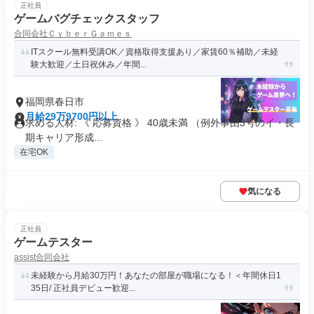
正社員
ゲームバグチェックスタッフ
合同会社ＣｙｂｅｒＧａｍｅｓ
ITスクール無料受講OK／資格取得支援あり／家賃60％補助／未経
験大歓迎／土日祝休み／年間...
福岡県春日市
月給29万9700円以上
求める人材: 《 応募資格 》 40歳未満 （例外事由3号のイ・長
期キャリア形成...
在宅OK
気になる
正社員
ゲームテスター
assist合同会社
未経験から月給30万円！あなたの部屋が職場になる！＜年間休日1
35日/ 正社員デビュー歓迎...