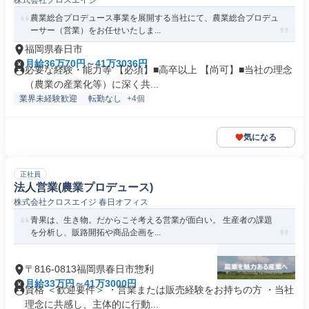
株式会社クロスエイジ
農業総合プロデュース事業を展開する当社にて、農業総合プロデュ
ーサー（営業）をお任せいたしま...
福岡県春日市
月給36万70円～41万3036円
必要な経験・能力等 【必須】■高卒以上 【尚可】■当社の理念
（農業の産業化等）に深く共...
業界未経験歓迎
転勤なし
+4個
気になる
正社員
法人営業(農業プロデュース)
株式会社クロスエイジ 春日オフィス
青果は、生き物。だからこそ考える営業が面白い。 生産者の課題
を分析し、販路開拓や商品企画を...
〒816-0813福岡県春日市惣利
月給33万円～41万3000円
資格 ＜歓迎要件＞ ・営業または販売経験をお持ちの方 ・当社
理念に共感し、主体的に行動...