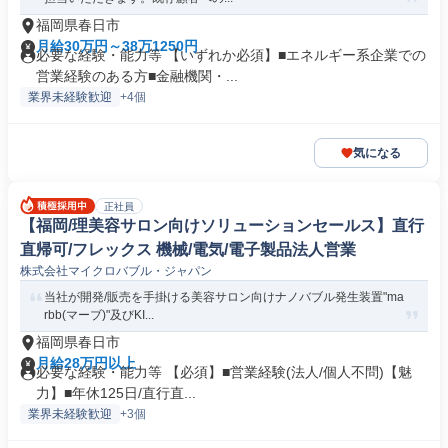
福岡県春日市
月給30万円～38万1250円
必要な経験・能力等 【いずれか必須】■エネルギー系企業での
営業経験のある方■金融機関・...
業界未経験歓迎
+4個
気になる
正社員
【福岡/理美容サロン向けソリューションセールス】直行
直帰可/フレックス 機械/電気/電子製品法人営業
株式会社マイクロバブル・ジャパン
当社が開発/販売を手掛ける美容サロン向けナノバブル発生装置"ma
rbb(マーブ)"及びKI...
福岡県春日市
月給28万円以上
必要な経験・能力等 【必須】■営業経験(法人/個人不問)【魅
力】■年休125日/直行直...
業界未経験歓迎
+3個