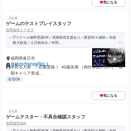
気になる
正社員
ゲームのテストプレイスタッフ
合同会社トータス
ITスクール無料受講OK／資格取得支援あり／家賃60％補助／未経
験大歓迎／土日祝休み／年間...
福岡県春日市
月給29万9700円以上
求める人材: 《 応募資格 》 40歳未満 （例外事由3号のイ・長
期キャリア形成...
在宅OK
気になる
正社員
ゲームテスター・不具合確認スタッフ
合同会社Sun
ITスクール無料受講OK／資格取得支援あり／家賃60％補助／未経