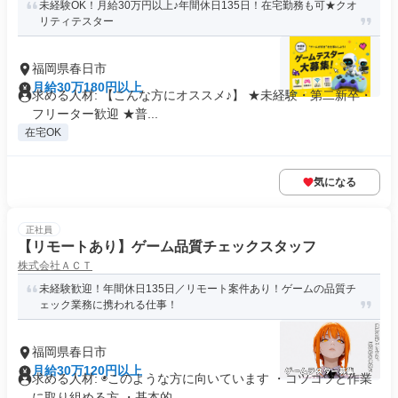
未経験OK！月給30万円以上♪年間休日135日！在宅勤務も可★クオ
リティテスター
福岡県春日市
月給30万180円以上
求める人材: 【こんな方にオススメ♪】 ★未経験・第二新卒・
フリーター歓迎 ★普...
在宅OK
気になる
正社員
【リモートあり】ゲーム品質チェックスタッフ
株式会社ＡＣＴ
未経験歓迎！年間休日135日／リモート案件あり！ゲームの品質チ
ェック業務に携われる仕事！
福岡県春日市
月給30万120円以上
求める人材: ◉このような方に向いています ・コツコツと作業
に取り組める方 ・基本的...