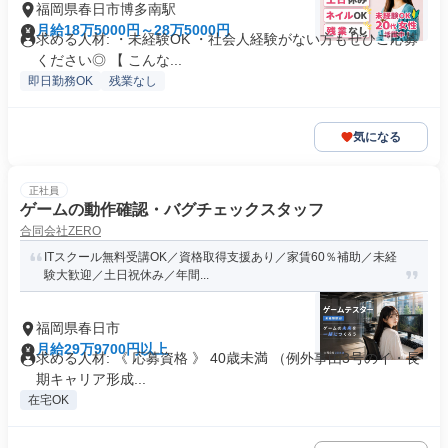
福岡県春日市博多南駅
月給18万5000円～28万5000円
求める人材: ・未経験OK ・社会人経験がない方もぜひご応募
ください◎ 【 こんな...
即日勤務OK
残業なし
気になる
正社員
ゲームの動作確認・バグチェックスタッフ
合同会社ZERO
ITスクール無料受講OK／資格取得支援あり／家賃60％補助／未経
験大歓迎／土日祝休み／年間...
福岡県春日市
月給29万9700円以上
求める人材: 《 応募資格 》 40歳未満 （例外事由3号のイ・長
期キャリア形成...
在宅OK