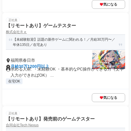
気になる
正社員
【リモートあり】ゲームテスター
株式会社Ｒｅ
【未経験歓迎】話題の新作ゲームに関われる！／月給30万円〜／
年休135日／在宅あり
福岡県春日市
月給30万1200円以上
求める人材: ・未経験OK ・基本的なPC操作ができる方（文字
入力ができればOK） ...
在宅OK
気になる
正社員
【リモートあり】発売前のゲームテスター
合同会社Tech Nexus