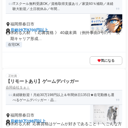
ITスクール無料受講OK／資格取得支援あり／家賃60％補助／未経
験大歓迎／土日祝休み／年間...
福岡県春日市
月給29万9700円以上
求める人材: 《 応募資格 》 40歳未満 （例外事由3号のイ・長
期キャリア形成...
在宅OK
気になる
正社員
【リモートあり】ゲームデバッガー
合同会社Ｓａｉ
未経験歓迎！月給30万198円以上＆年間休日135日★在宅勤務も選
べるゲームデバッガー・品...
福岡県春日市
月給30万198円以上
求める人材: 応募資格はゲームが好きであること！ ＼こんな方