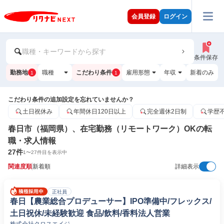
会員登録
ログイン
職種・キーワードから探す
条件保存
勤務地
職種
こだわり条件
雇用形態
年収
新着のみ
1
1
こだわり条件の追加設定を忘れていませんか？
土日祝休み
年間休日120日以上
完全週休2日制
学歴
春日市（福岡県）、在宅勤務（リモートワーク）OKの転
職・求人情報
27
件
1
〜
27
件目を表示中
関連度順
新着順
詳細表示
正社員
春日【農業総合プロデューサー】IPO準備中/フレックス/
土日祝休/未経験歓迎 食品/飲料/香料法人営業