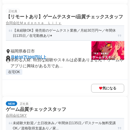
正社員
【リモートあり】ゲームテスター/品質チェックスタッフ
合同会社Ｍａｄｏｎｎａ Ｌｉｌｙ
【未経験OK】発売前のゲームテスト業務／月給30万円〜／年間休
日135日／在宅勤務あり◉
福岡県春日市
月給30万200円以上
求める人材: 特別な経験やスキルは必要ありません！ ゲームや
アプリに興味がある方であ...
在宅OK
気になる
NEW
正社員
ゲーム品質チェックスタッフ
合同会社SKY
未経験大歓迎／土日祝休み／年間休日135日／ITスクール無料受講
OK／資格取得支援あり／家...