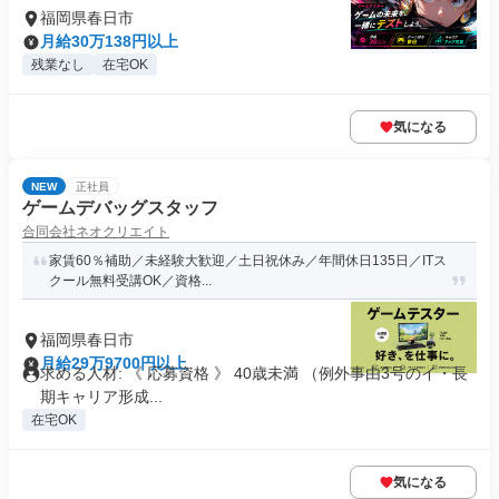
福岡県春日市
月給30万138円以上
残業なし
在宅OK
気になる
NEW
正社員
ゲームデバッグスタッフ
合同会社ネオクリエイト
家賃60％補助／未経験大歓迎／土日祝休み／年間休日135日／ITス
クール無料受講OK／資格...
福岡県春日市
月給29万9700円以上
求める人材: 《 応募資格 》 40歳未満 （例外事由3号のイ・長
期キャリア形成...
在宅OK
気になる