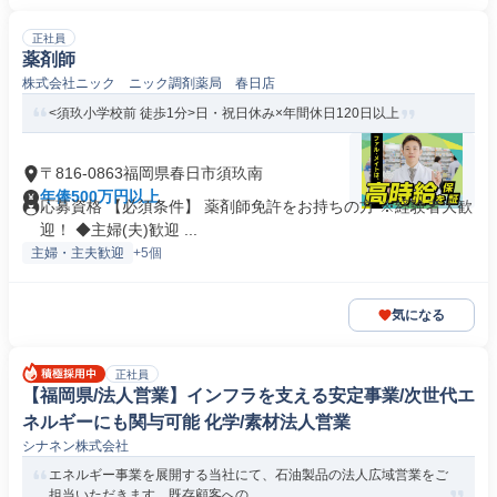
正社員
薬剤師
株式会社ニック ニック調剤薬局 春日店
<須玖小学校前 徒歩1分>日・祝日休み×年間休日120日以上
〒816-0863福岡県春日市須玖南
年俸500万円以上
応募資格 【必須条件】 薬剤師免許をお持ちの方 ※経験者大歓
迎！ ◆主婦(夫)歓迎 ...
主婦・主夫歓迎
+5個
気になる
正社員
【福岡県/法人営業】インフラを支える安定事業/次世代エ
ネルギーにも関与可能 化学/素材法人営業
シナネン株式会社
エネルギー事業を展開する当社にて、石油製品の法人広域営業をご
担当いただきます。既存顧客への...