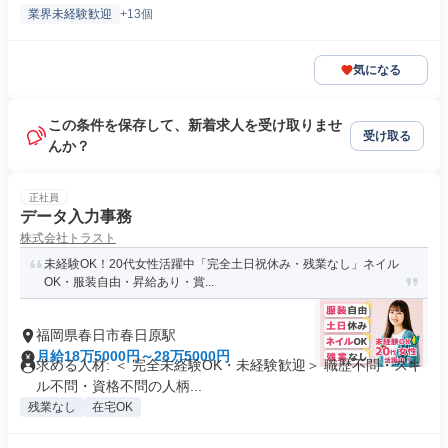
業界未経験歓迎
+13個
気になる
この条件を保存して、新着求人を受け取りませ
受け取る
んか？
正社員
データ入力事務
株式会社トラスト
未経験OK！20代女性活躍中「完全土日祝休み・残業なし」ネイル
OK・服装自由・昇給あり・賞...
福岡県春日市春日原駅
月給18万5000円～28万5000円
求める人材: ＜ 完全未経験OK・未経験歓迎＞ 職歴不問・スキ
ル不問・資格不問の人柄...
残業なし
在宅OK