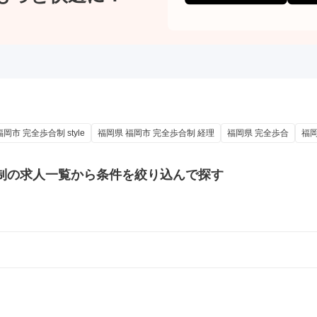
岡市 完全歩合制 style
福岡県 福岡市 完全歩合制 経理
福岡県 完全歩合
福岡
制の
求人一覧から条件を絞り込んで探す