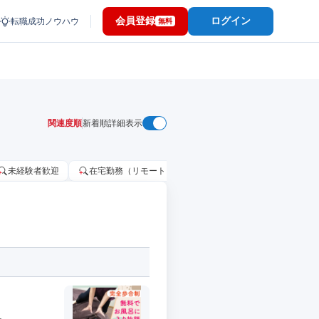
会員登録
ログイン
転職成功ノウハウ
無料
関連度順
新着順
詳細表示
未経験者歓迎
在宅勤務（リモートワーク）OK
家賃補助・住宅手当