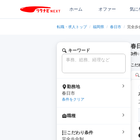
ホーム
オファー
気に
転職・求人トップ
/
福岡県
/
春日市
/
完全歩
春
キーワード
3
件
1
こだ
勤務地
春日市
条件をクリア
職種
こだわり条件
完全歩合制