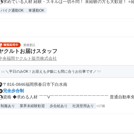
求めている人材 経験・スキルは一切不問！ 未経験の方も大歓迎！ ⭐経.
バイク通勤OK
車通勤OK
業務委託
ヤクルトお届けスタッフ
中央福岡ヤクルト販売株式会社
＼平日のみOK！お迎えも夕飯にも間に合うお仕事です／
〒816-0846福岡県春日市下白水南
完全歩合制
資格 ◆求める人材 ￣￣V￣￣￣￣￣￣￣￣￣￣￣￣￣￣ 普通自動車免許
制服あり
業界未経験歓迎
歩合給あり
社員登用あり
+17個