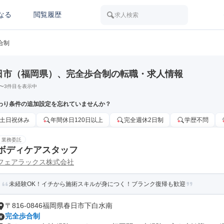
なる
閲覧履歴
求人検索
合制
日市（福岡県）、完全歩合制の転職・求人情報
〜
3
件目を表示中
わり条件の追加設定を忘れていませんか？
土日祝休み
年間休日120日以上
完全週休2日制
学歴不問
業務委託
ボディケアスタッフ
フェアラックス株式会社
未経験OK！イチから施術スキルが身につく！ブランク復帰も歓迎
〒816-0846福岡県春日市下白水南
完全歩合制