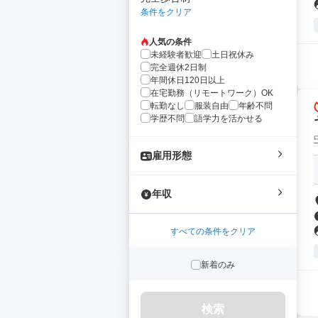
条件をクリア
人気の条件
未経験者歓迎
土日祝休み
完全週休2日制
年間休日120日以上
在宅勤務（リモートワーク）OK
転勤なし
服装自由
年齢不問
学歴不問
語学力を活かせる
雇用形態
年収
すべての条件をクリア
新着のみ
検索