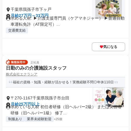
千葉県我孫子市下ヶ戸
月給27万円～33万円
求める人材: ▶介護支援専門員（ケアマネジャー） ▶普通自動
車運転免許（AT限定可）...
交通費支給
気になる
正社員
日勤のみの介護施設スタッフ
株式会社エクラシア
福祉の資格・知識・経験が活かせる！実務経験不問◎年休110日
〒270-1167千葉県我孫子市台田
月給25万円以上
求めている人材 初任者研修（旧ヘルパー2級） または実務者
研修（旧ヘルパー1級） 修了...
制服あり
業界未経験歓迎
+25個