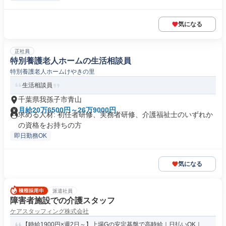
気になる
正社員
特別養護老人ホームの生活相談員
特別養護老人ホームけやきの里
生活相談員
千葉県我孫子市青山
月給20万6500円～26万9000円
求める人材: 初任者研修、実務者研修、介護福祉士のいずれか
の資格をお持ちの方
即日勤務OK
気になる
派遣社員
障害者施設での介護スタッフ
ケアスタッフィング株式会社
【時給1900円×週2日～】上場Gの安定基盤で高時給｜日払いOK｜