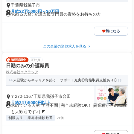
千葉県我孫子市
月給22万5000円～30万円
求める人材: 介護支援専門員の資格をお持ちの方
気になる
この企業の類似求人を見る
正社員
日勤のみの介護職員
株式会社エクラシア
未経験からキャリアを築く！サポート充実◎資格取得支援あり◎
〒270-1167千葉県我孫子市台田
月給24万5000円以上
求めている人材 学歴不問│完全未経験OK！ 異業種からの転職
も大歓迎です♪ ||◤ ...
制服あり
業界未経験歓迎
+21個