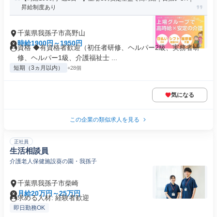
昇給制度あり
千葉県我孫子市高野山
時給1900円～1950円
資格 ◆有資格者歓迎（初任者研修、ヘルパー2級、実務者研
修、ヘルパー1級、介護福祉士 ...
短期（3ヵ月以内）
+28個
気になる
この企業の類似求人を見る
正社員
生活相談員
介護老人保健施設葵の園・我孫子
千葉県我孫子市柴崎
月給20万円～25万円
求める人材: 経験者歓迎
即日勤務OK