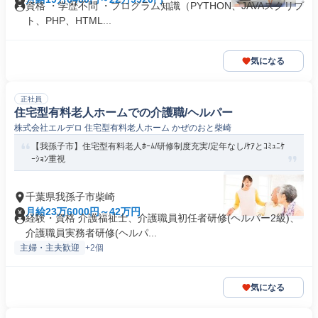
資格 ・学歴不問 ・プログラム知識（PYTHON、JAVAスクリプ
ト、PHP、HTML...
気になる
正社員
住宅型有料老人ホームでの介護職/ヘルパー
株式会社エルデロ 住宅型有料老人ホーム かぜのおと柴崎
【我孫子市】住宅型有料老人ﾎｰﾑ/研修制度充実/定年なし/ｹｱとｺﾐｭﾆｹ
ｰｼｮﾝ重視
千葉県我孫子市柴崎
月給23万6000円～42万円
経験・資格 介護福祉士、介護職員初任者研修(ヘルパー2級)、
介護職員実務者研修(ヘルパ...
主婦・主夫歓迎
+2個
気になる