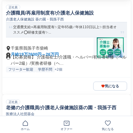
正社員
介護職員/再雇用制度有/介護老人保健施設
介護老人保健施設 葵の園・我孫子西
交通費支給⭐️再雇用制度有✨定年65歳✅️年休110日以上✨担当者オ
ススメ⭕️研修支援有✨...
千葉県我孫子市柴崎
月給19万7600円～26万円
【応募資格】 介護福祉士/介護職・ヘルパー/初任者研修（ヘル
パー2級）/実務者研修（ヘ...
フリーター歓迎
学歴不問
+2個
気になる
正社員
老健の介護職員/介護老人保健施設葵の園・我孫子西
医療法人社団葵会
初任者研修以上＊昇給賞与あり◎年間休日110日＆リフレッシュ休
暇ありでメリハリつけて働けま...
ホーム
オファー
気になる