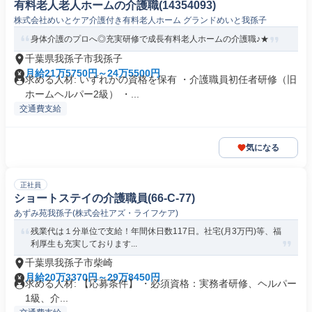
有料老人老人ホームの介護職(14354093)
株式会社めいとケア介護付き有料老人ホーム グランドめいと我孫子
身体介護のプロへ◎充実研修で成長有料老人ホームの介護職♪★
千葉県我孫子市我孫子
月給21万5750円～24万5500円
求める人材: いずれかの資格を保有 ・介護職員初任者研修（旧
ホームヘルパー2級） ・...
交通費支給
気になる
正社員
ショートステイの介護職員(66-C-77)
あずみ苑我孫子(株式会社アズ・ライフケア)
残業代は１分単位で支給！年間休日数117日。社宅(月3万円)等、福
利厚生も充実しております...
千葉県我孫子市柴崎
月給20万3370円～29万8450円
求める人材: 【応募条件】 ・必須資格：実務者研修、ヘルパー
1級、介...