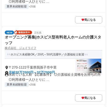
◎利用者様一人ひとりに ...
業界未経験歓迎
+25個
気になる
NEW
正社員
オープニング募集|ホスピス型有料老人ホームの介護スタ
ッフ
株式会社 ジェイライフ
ホスピス未経験OK／20代～50代活躍中／介護福祉士歓迎
〒270-1122千葉県我孫子市中里
月給30万7000円～32万7000円
求めている人材 【応募条件】 ◎介護福祉士資格をお持ちの方
◎利用者様一人ひとりに ...
業界未経験歓迎
+25個
気になる