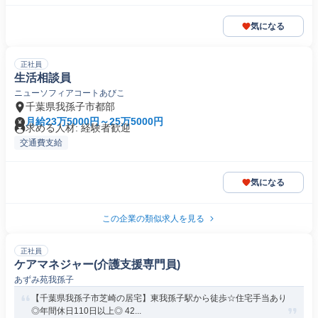
気になる
正社員
生活相談員
ニューソフィアコートあびこ
千葉県我孫子市都部
月給23万5000円～25万5000円
求める人材: 経験者歓迎
交通費支給
気になる
この企業の類似求人を見る
正社員
ケアマネジャー(介護支援専門員)
あずみ苑我孫子
【千葉県我孫子市芝崎の居宅】東我孫子駅から徒歩☆住宅手当あり
◎年間休日110日以上◎ 42...