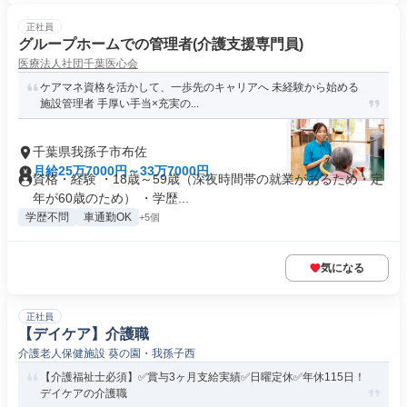
正社員
グループホームでの管理者(介護支援専門員)
医療法人社団千葉医心会
ケアマネ資格を活かして、一歩先のキャリアへ 未経験から始める
施設管理者 手厚い手当×充実の...
千葉県我孫子市布佐
月給25万7000円～33万7000円
資格・経験 ・18歳～59歳（深夜時間帯の就業があるため・定
年が60歳のため） ・学歴...
学歴不問
車通勤OK
+5個
気になる
正社員
【デイケア】介護職
介護老人保健施設 葵の園・我孫子西
【介護福祉士必須】✅賞与3ヶ月支給実績✅日曜定休✅年休115日！
デイケアの介護職