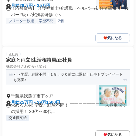
月給28万円～35万円
【応募資格】 介護福祉士/介護職・ヘルパー/初任者研修（ヘル
パー2級）/実務者研修（ヘ...
フリーター歓迎
学歴不問
+2個
気になる
正社員
家庭と両立!生活相談員/正社員
株式会社さわやか倶楽部
＜＞学歴、経験不問！１８：００前には退勤！仕事もプライベート
も充実♪
千葉県我孫子市下ヶ戸
月給25万円～29万1500円
求める人材: 学歴、経験不問！ ￣￣￣￣￣￣￣￣ 人柄重視で
の採用！ 20代～30代...
交通費支給
気になる