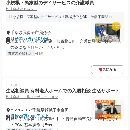
小規模・民家型のデイサービスの介護職員
株式会社ゆあネット
小規模・民家型のデイサービス！職場見学もOK！年齢不問◎
千葉県我孫子市我孫子
月給21万円～28万円
求めている人材 未経験・無資格OK ・介護に興味がある ・人
の為になる仕事がしたい そ...
業界未経験歓迎
+23個
気になる
正社員
生活相談員 有料老人ホームでの入居相談 生活サポート
株式会社 川島コーポレーション
〒270-1167千葉県我孫子市台田
月給20万7000円以上
求める人物像 【応募条件】 ・普通自動車免許（AT限定可）
・PCの基本操作（Exce...