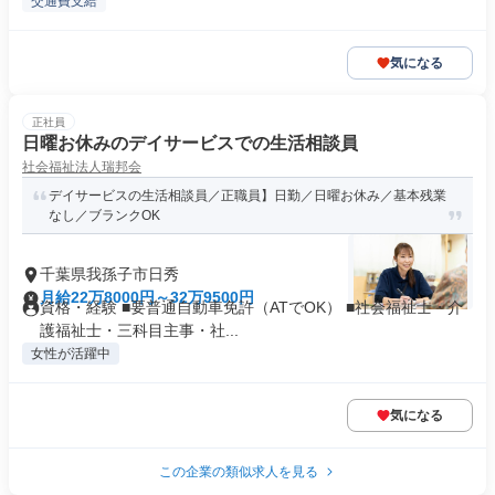
交通費支給
気になる
正社員
日曜お休みのデイサービスでの生活相談員
社会福祉法人瑞邦会
デイサービスの生活相談員／正職員】日勤／日曜お休み／基本残業
なし／ブランクOK
千葉県我孫子市日秀
月給22万8000円～32万9500円
資格・経験 ■要普通自動車免許（ATでOK） ■社会福祉士・介
護福祉士・三科目主事・社...
女性が活躍中
気になる
この企業の類似求人を見る