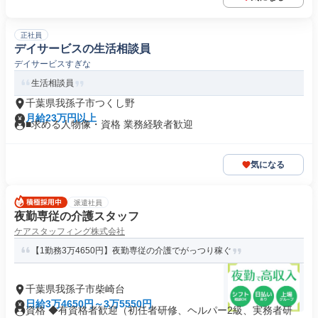
正社員
デイサービスの生活相談員
デイサービスすぎな
生活相談員
千葉県我孫子市つくし野
月給23万円以上
■求める人物像・資格 業務経験者歓迎
気になる
派遣社員
夜勤専従の介護スタッフ
ケアスタッフィング株式会社
【1勤務3万4650円】夜勤専従の介護でがっつり稼ぐ
千葉県我孫子市柴崎台
日給3万4650円～3万5550円
資格 ◆有資格者歓迎（初任者研修、ヘルパー2級、実務者研