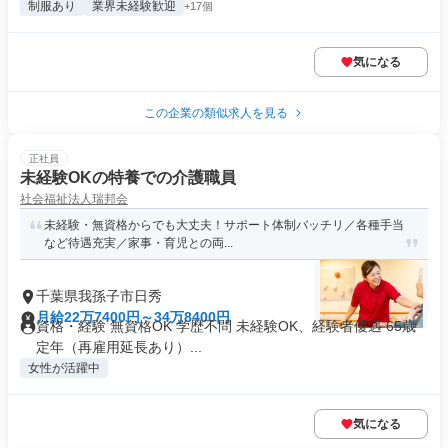
制服あり
業界未経験歓迎
+17個
気になる
この企業の類似求人を見る
正社員
未経験OKの特養での介護職員
社会福祉法人瑞邦会
未経験・無資格からでも大丈夫！サポート体制バッチリ／各種手当
など待遇充実／家事・育児との両...
千葉県我孫子市日秀
月給22万7400円～34万8400円
資格・経験 無資格OK 学歴不問 未経験OK、経験者優遇 65歳
定年（再雇用延長あり）...
女性が活躍中
気になる