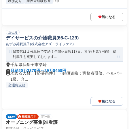
制服あり
業界未経験歓迎
+4個
気になる
正社員
デイサービスの介護職員(66-C-129)
あずみ苑我孫子(株式会社アズ・ライフケア)
残業代は１分単位で支給！年間休日数117日。社宅(月3万円)等、福
利厚生も充実しております...
千葉県我孫子市柴崎
月給20万3370円～29万8450円
求める人材: 【応募条件】 ・必須資格：実務者研修、ヘルパー
1級、介...
交通費支給
気になる
NEW
正社員
オープニング募集|准看護
株式会社 ジェイライフ