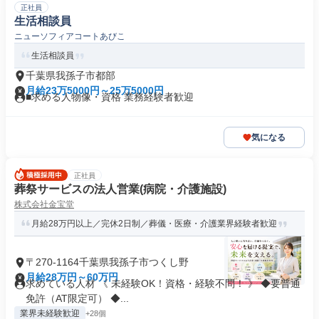
正社員
生活相談員
ニューソフィアコートあびこ
生活相談員
千葉県我孫子市都部
月給23万5000円～25万5000円
■求める人物像・資格 業務経験者歓迎
気になる
正社員
葬祭サービスの法人営業(病院・介護施設)
株式会社金宝堂
月給28万円以上／完休2日制／葬儀・医療・介護業界経験者歓迎
〒270-1164千葉県我孫子市つくし野
月給28万円～60万円
求めている人材 《 未経験OK！資格・経験不問！ 》 ◆要普通
免許（AT限定可） ◆...
業界未経験歓迎
+28個