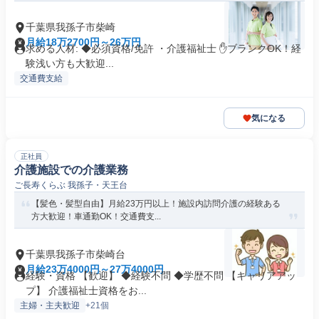
千葉県我孫子市柴崎
月給18万2700円～26万円
求める人材: ◆必須資格/免許 ・介護福祉士 ✋️ブランクOK！経
験浅い方も大歓迎...
交通費支給
気になる
正社員
介護施設での介護業務
ご長寿くらぶ 我孫子・天王台
【髪色・髪型自由】月給23万円以上！施設内訪問介護の経験ある
方大歓迎！車通勤OK！交通費支...
千葉県我孫子市柴崎台
月給23万4000円～27万4000円
経験・資格 【歓迎】 ◆経験不問 ◆学歴不問 【キャリアアッ
プ】 介護福祉士資格をお...
主婦・主夫歓迎
+21個