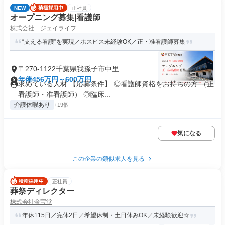
NEW
正社員
オープニング募集|看護師
株式会社 ジェイライフ
“支える看護”を実現／ホスピス未経験OK／正・准看護師募集
〒270-1122千葉県我孫子市中里
年俸456万円～600万円
求めている人材 【応募条件】 ◎看護師資格をお持ちの方 （正
看護師・准看護師） ◎臨床...
介護休暇あり
+19個
気になる
この企業の類似求人を見る
正社員
葬祭ディレクター
株式会社金宝堂
年休115日／完休2日／希望休制・土日休みOK／未経験歓迎☆