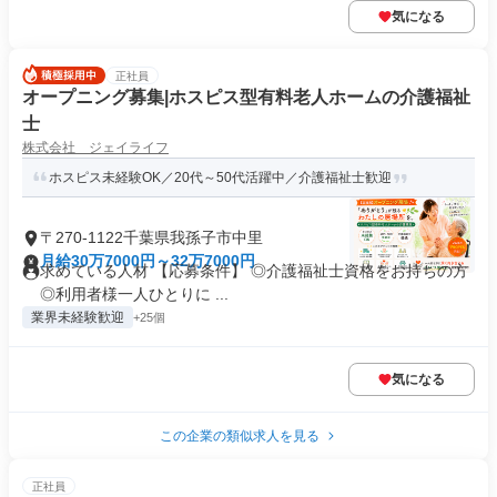
気になる
正社員
オープニング募集|ホスピス型有料老人ホームの介護福祉
士
株式会社 ジェイライフ
ホスピス未経験OK／20代～50代活躍中／介護福祉士歓迎
〒270-1122千葉県我孫子市中里
月給30万7000円～32万7000円
求めている人材 【応募条件】 ◎介護福祉士資格をお持ちの方
◎利用者様一人ひとりに ...
業界未経験歓迎
+25個
気になる
この企業の類似求人を見る
正社員