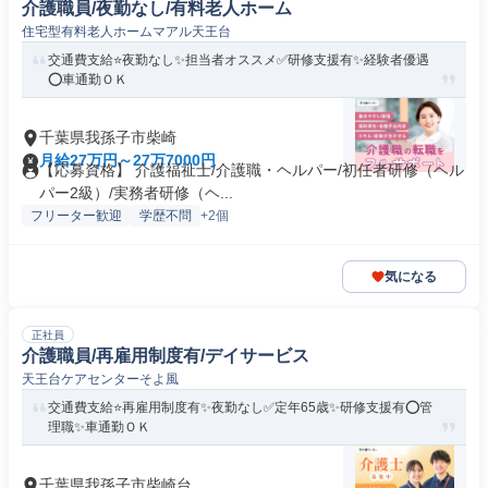
介護職員/夜勤なし/有料老人ホーム
住宅型有料老人ホームマアル天王台
交通費支給⭐️夜勤なし✨担当者オススメ✅️研修支援有✨経験者優遇
⭕️車通勤ＯＫ
千葉県我孫子市柴崎
月給27万円～27万7000円
【応募資格】 介護福祉士/介護職・ヘルパー/初任者研修（ヘル
パー2級）/実務者研修（ヘ...
フリーター歓迎
学歴不問
+2個
気になる
正社員
介護職員/再雇用制度有/デイサービス
天王台ケアセンターそよ風
交通費支給⭐️再雇用制度有✨夜勤なし✅️定年65歳✨研修支援有⭕️管
理職✨車通勤ＯＫ
千葉県我孫子市柴崎台