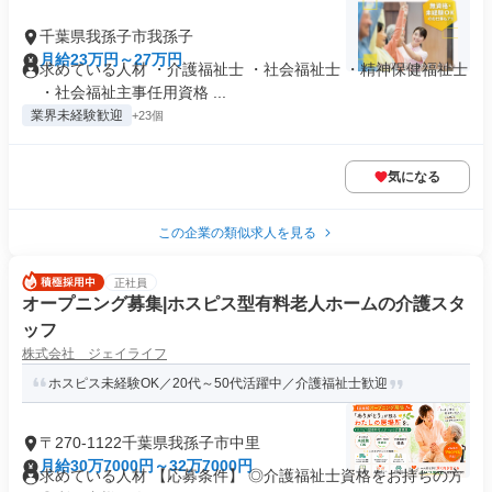
千葉県我孫子市我孫子
月給23万円～27万円
求めている人材 ・介護福祉士 ・社会福祉士 ・精神保健福祉士
・社会福祉主事任用資格 ...
業界未経験歓迎
+23個
気になる
この企業の類似求人を見る
正社員
オープニング募集|ホスピス型有料老人ホームの介護スタ
ッフ
株式会社 ジェイライフ
ホスピス未経験OK／20代～50代活躍中／介護福祉士歓迎
〒270-1122千葉県我孫子市中里
月給30万7000円～32万7000円
求めている人材 【応募条件】 ◎介護福祉士資格をお持ちの方