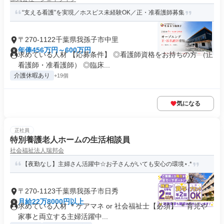
“支える看護”を実現／ホスピス未経験OK／正・准看護師募集
〒270-1122千葉県我孫子市中里
年俸456万円～600万円
求めている人材 【応募条件】 ◎看護師資格をお持ちの方 （正
看護師・准看護師） ◎臨床...
介護休暇あり
+19個
気になる
正社員
特別養護老人ホームの生活相談員
社会福祉法人瑞邦会
【夜勤なし】主婦さん活躍中☆お子さんがいても安心の環境⋆.*
〒270-1123千葉県我孫子市日秀
月給22万8000円以上
求めている人材 ＊ケアマネ or 社会福祉士【必須】 ＊育児や
家事と両立する主婦活躍中...