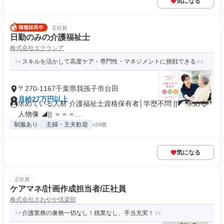
気になる
正社員
日勤のみの介護福祉士
株式会社エクラシア
スキルを活かして高度ケア・専門性・マネジメントに挑戦できる
〒270-1167千葉県我孫子市台田
月給27万円以上
求めている人材 介護福祉士資格保有者│学歴不問 ||◤ 求める
人物像 ◢|| ＝＝＝...
制服あり
主婦・主夫歓迎
+24個
気になる
正社員
ケアマネ/計画作成担当者/正社員
株式会社さわやか倶楽部
介護業務の兼務一切なし！残業なし、手当充実！