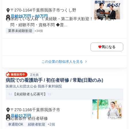
〒270-1164千葉県我孫子市つくし野
月給26万円～80万円
求めている人材 《 未経験・第二新卒大歓迎！ 》 ◆学歴不
問・経験不問・資格不問 ◆普...
業界未経験歓迎
+34個
気になる
この企業の類似求人を見る
正社員
病院での看護助手 / 初任者研修 / 常勤(日勤のみ)
医療法人社団太公会 我孫子東邦病院
【未経験者も応募可】
〒270-1166千葉県我孫子市
月給21万円
応募条件 初任者研修
車通勤OK
経験者歓迎
+2個