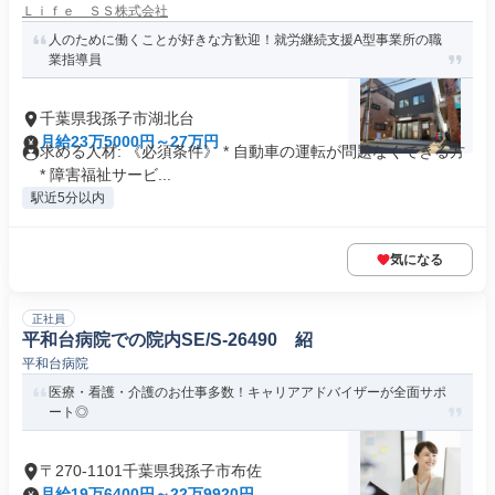
Ｌｉｆｅ ＳＳ株式会社
人のために働くことが好きな方歓迎！就労継続支援A型事業所の職
業指導員
千葉県我孫子市湖北台
月給23万5000円～27万円
求める人材: 《必須条件》 * 自動車の運転が問題なくできる方
* 障害福祉サービ...
駅近5分以内
気になる
正社員
平和台病院での院内SE/S-26490 紹
平和台病院
医療・看護・介護のお仕事多数！キャリアアドバイザーが全面サポ
ート◎
〒270-1101千葉県我孫子市布佐
月給19万6400円～22万9920円