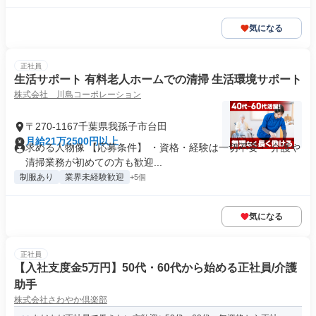
気になる
正社員
生活サポート 有料老人ホームでの清掃 生活環境サポート
株式会社 川島コーポレーション
〒270-1167千葉県我孫子市台田
月給21万2500円以上
求める人物像 【応募条件】 ・資格・経験は一切不要 ・介護や
清掃業務が初めての方も歓迎...
制服あり
業界未経験歓迎
+5個
気になる
正社員
【入社支度金5万円】50代・60代から始める正社員/介護
助手
株式会社さわやか倶楽部