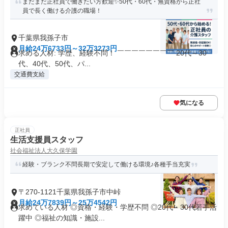
まだまだ正社員で働きたい方歓迎✨50代・60代・無資格から正社
員で長く働ける介護の職場！
千葉県我孫子市
月給24万6733円～32万3273円
求める人材: 学歴、経験不問！ ￣￣￣￣￣￣￣￣ 20代～30
代、40代、50代、パ...
交通費支給
気になる
正社員
生活支援員スタッフ
社会福祉法人大久保学園
経験・ブランク不問長期で安定して働ける環境♪各種手当充実
〒270-1121千葉県我孫子市中峠
月給24万7839円～25万4542円
求めている人材 ◎資格・経験・学歴不問 ◎20代・30代若手活
躍中 ◎福祉の知識・施設...