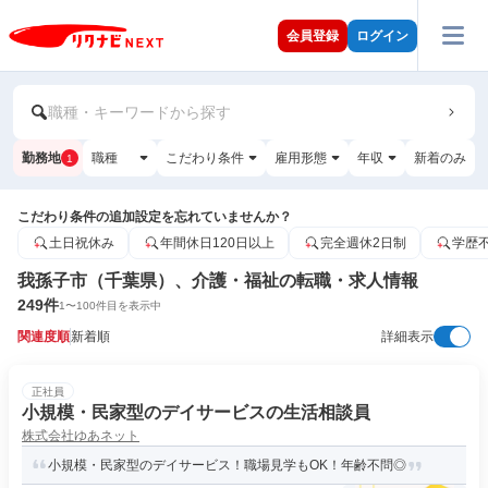
会員登録
ログイン
職種・キーワードから探す
勤務地
職種
こだわり条件
雇用形態
年収
新着のみ
1
こだわり条件の追加設定を忘れていませんか？
土日祝休み
年間休日120日以上
完全週休2日制
学歴
我孫子市（千葉県）、介護・福祉の転職・求人情報
249
件
1
〜
100
件目を表示中
関連度順
新着順
詳細表示
正社員
小規模・民家型のデイサービスの生活相談員
株式会社ゆあネット
小規模・民家型のデイサービス！職場見学もOK！年齢不問◎