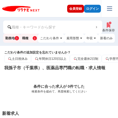
会員登録
ログイン
職種・キーワードから探す
条件保存
勤務地
職種
こだわり条件
雇用形態
年収
新着のみ
1
1
こだわり条件の追加設定を忘れていませんか？
土日祝休み
年間休日120日以上
完全週休2日制
学歴
我孫子市（千葉県）、医薬品専門職の転職・求人情報
条件に合った求人が 0件でした
検索条件を緩めて、再度検索してください
新着求人