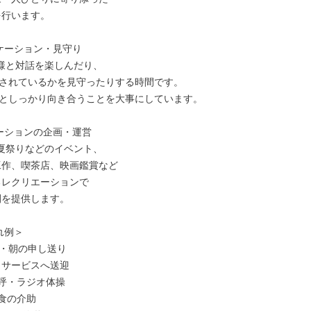
ケーション・見守り

様と対話を楽しんだり、

されているかを見守ったりする時間です。

としっかり向き合うことを大事にしています。

ーションの企画・運営

夏祭りなどのイベント、

例＞

勤・朝の申し送り

デイサービスへ送迎

 点呼・ラジオ体操

昼食の介助
