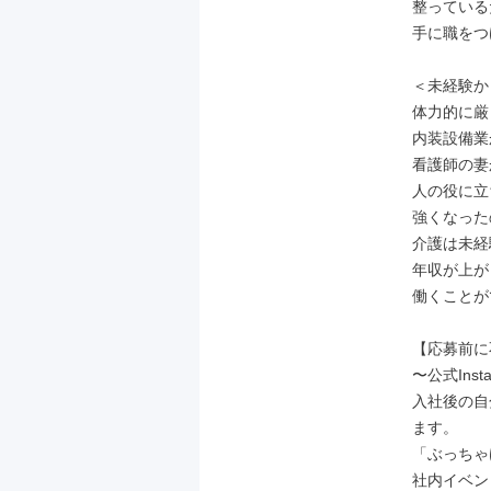
整っている
手に職をつ
＜未経験から
体力的に厳
内装設備業
看護師の妻
人の役に立
強くなった
介護は未経
年収が上が
働くことが
【応募前に
〜公式Inst
入社後の自
ます。

「ぶっちゃ
社内イベン