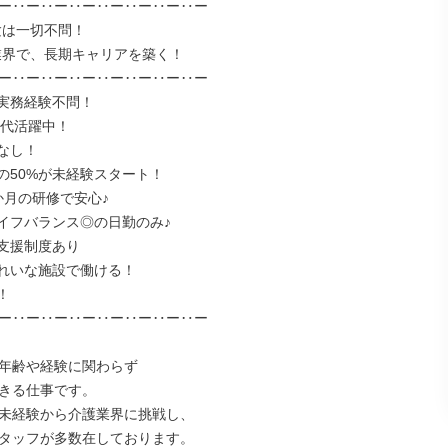
ー‥ー‥ー‥ー‥ー‥ー‥ー‥ー

ー‥ー‥ー‥ー‥ー‥ー‥ー‥ー

実務経験不問！

0代活躍中！

なし！

の50%が未経験スタート！

か月の研修で安心♪

イフバランス◎の日勤のみ♪

支援制度あり

れいな施設で働ける！



ー‥ー‥ー‥ー‥ー‥ー‥ー‥ー

年齢や経験に関わらず

きる仕事です。

未経験から介護業界に挑戦し、

タッフが多数在しております。
