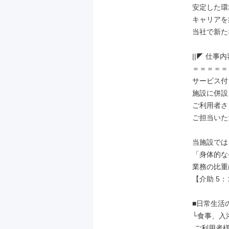
安定した環
キャリアを
当社で新た
||◤ 仕事内
＝＝＝＝＝
サービス付
施設に併設
ご利用者さ
ご担当いた
当施設では、
「身体的な
業務の比重
【介助 5
■日常生活
└食事、入
 ご利用者様一人ひとりに寄り添った
