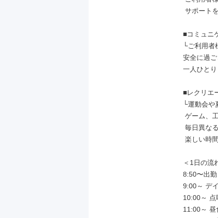
 サポートを行います。

■コミュニ
└ご利用者
安全に過ご
一人ひとり
■レクリエ
└運動会や
 ゲーム、工作、喫茶店、映画鑑賞など

 毎日異なるレクリエーションで

 楽しい時間を提供します。

＜1日の流れ
8:50〜出
9:00～ 
10:00～
11:00～ 