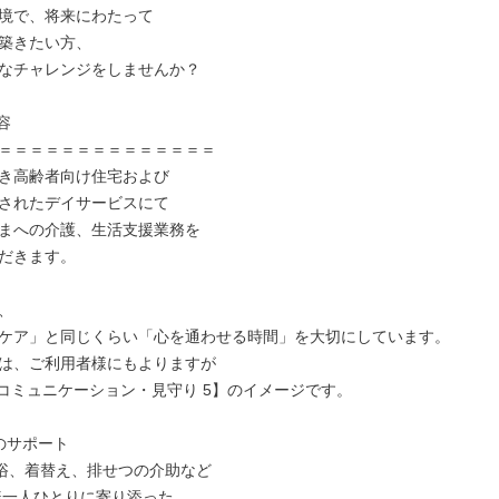
境で、将来にわたって

築きたい方、

なチャレンジをしませんか？

容

＝＝＝＝＝＝＝＝＝＝＝＝＝＝

き高齢者向け住宅および

されたデイサービスにて

まへの介護、生活支援業務を

だきます。



ケア」と同じくらい「心を通わせる時間」を大切にしています。

は、ご利用者様にもよりますが

：コミュニケーション・見守り 5】のイメージです。

のサポート

浴、着替え、排せつの介助など
