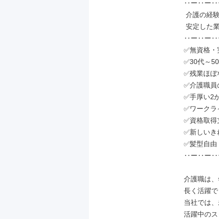
‥ー‥ー‥
 介護の経験は一切不問！

 安定した業界で、長期キャリアを築く！

‥ー‥ー‥
✅無資格・
✅30代～5
✅残業ほぼ
✅介護職員
✅手厚い2
✅ワークラ
✅資格取得
✅新しいき
✅髪型自由！
‥ー‥ー‥
介護職は、
長く活躍で
当社では、
活躍中のス