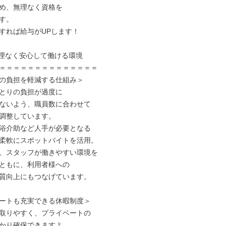
め、無理なく資格を

す。

すれば給与がUPします！

無理なく安心して働ける環境

＝＝＝＝＝＝＝＝＝＝＝＝＝＝

の負担を軽減する仕組み＞

とりの負担が過度に

ないよう、職員数に合わせて

調整しています。

浴介助など人手が必要となる

柔軟にスポットバイトを活用。

、スタッフが働きやすい環境を

ともに、利用者様への

質向上にもつなげています。

ートも充実できる休暇制度＞

取りやすく、プライベートの

かり確保できますよ。
