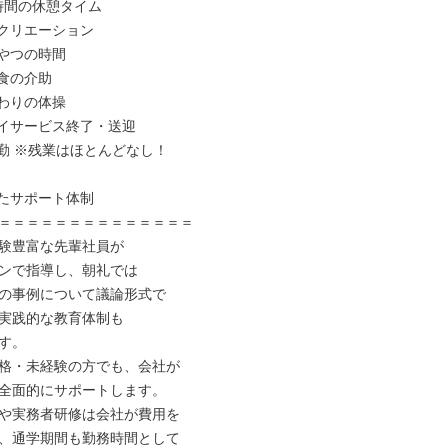
1時間の休憩タイム

 レクリエーション

おやつの時間

夕食の介助

終わりの体操

 デイサービス終了・送迎

 退勤 ※残業はほとんどなし！

したサポート体制

＝＝＝＝＝＝＝＝＝＝＝＝＝＝

験豊富な先輩社員が

ンで指導し、朝礼では

の事例について議論形式で

実践的な教育体制も

す。

格・未経験の方でも、会社が

全面的にサポートします。

や実務者研修は会社が費用を

、通学期間も勤務時間として
