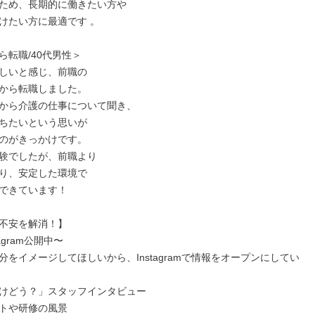
ため、長期的に働きたい方や

けたい方に最適です 。

転職/40代男性＞

しいと感じ、前職の

から転職しました。

から介護の仕事について聞き、

ちたいという思いが

のがきっかけです。

験でしたが、前職より

り、安定した環境で

できています！

不安を解消！】

agram公開中〜

分をイメージしてほしいから、Instagramで情報をオープンにしてい
けどう？」スタッフインタビュー

トや研修の風景
