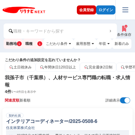
会員登録
ログイン
職種・キーワードから探す
条件保存
勤務地
職種
こだわり条件
雇用形態
年収
新着のみ
1
1
こだわり条件の追加設定を忘れていませんか？
土日祝休み
年間休日120日以上
完全週休2日制
学歴
我孫子市（千葉県）、人材サービス専門職の転職・求人情
報
4
件
1
〜
4
件目を表示中
関連度順
新着順
詳細表示
契約社員
インテリアコーディネーター/2025-0508-6
住友林業株式会社