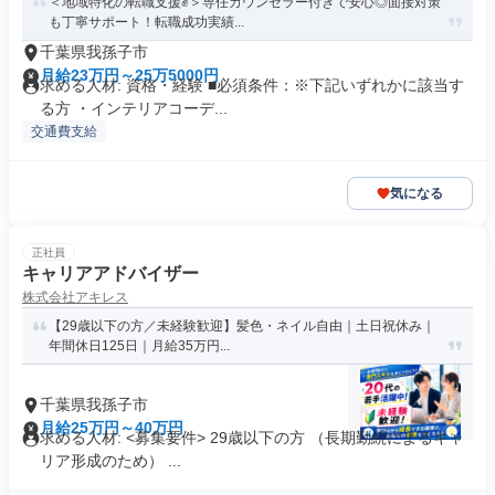
＜地域特化の転職支援✊️＞専任カウンセラー付きで安心◎面接対策
も丁寧サポート！転職成功実績...
千葉県我孫子市
月給23万円～25万5000円
求める人材: 資格・経験 ■必須条件：※下記いずれかに該当す
る方 ・インテリアコーデ...
交通費支給
気になる
正社員
キャリアアドバイザー
株式会社アキレス
【29歳以下の方／未経験歓迎】髪色・ネイル自由｜土日祝休み｜
年間休日125日｜月給35万円...
千葉県我孫子市
月給25万円～40万円
求める人材: <募集要件> 29歳以下の方 （長期勤続によるキャ
リア形成のため） ...