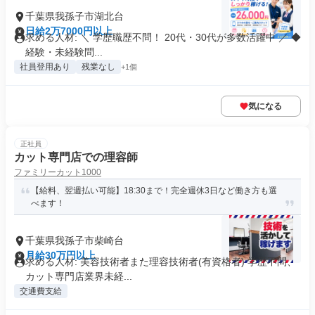
千葉県我孫子市湖北台
日給2万7000円以上
求める人材: ＼ 学歴職歴不問！ 20代・30代が多数活躍中 ／ ◆
経験・未経験問...
社員登用あり
残業なし
+1個
気になる
正社員
カット専門店での理容師
ファミリーカット1000
【給料、翌週払い可能】18:30まで！完全週休3日など働き方も選
べます！
千葉県我孫子市柴崎台
月給30万円以上
求める人材: 美容技術者また理容技術者(有資格者) 学歴不問、
カット専門店業界未経...
交通費支給