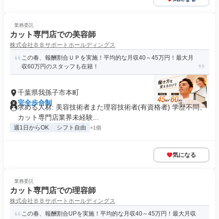
業務委託
カット専門店での美容師
株式会社ＢＢサポートホールディングス
この春、報酬割合ＵＰを実施！平均的な月収40～45万円！最大月
収60万円のスタッフも在籍！
千葉県我孫子市本町
完全歩合制
求める人材: 美容技術者また理容技術者(有資格者) 学歴不問、
カット専門店業界未経験...
週1日からOK
シフト自由
+1個
気になる
業務委託
カット専門店での理容師
株式会社ＢＢサポートホールディングス
この春、報酬割合UPを実施！平均的な月収40～45万円！最大月収