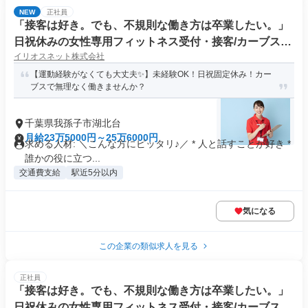
NEW
正社員
「接客は好き。でも、不規則な働き方は卒業したい。」
日祝休みの女性専用フィットネス受付・接客/カーブス湖
イリオスネット株式会社
北台店/3859465
【運動経験がなくても大丈夫✨】未経験OK！日祝固定休み！カー
ブスで無理なく働きませんか？
千葉県我孫子市湖北台
月給23万5000円～25万6000円
求める人材: ＼こんな方にピッタリ♪／ * 人と話すことが好き *
誰かの役に立つ...
交通費支給
駅近5分以内
気になる
この企業の類似求人を見る
正社員
「接客は好き。でも、不規則な働き方は卒業したい。」
日祝休みの女性専用フィットネス受付・接客/カーブスあ