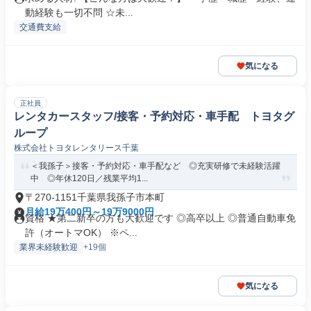
動経験も一切不問 ☆未...
交通費支給
気になる
正社員
レンタカースタッフ/接客・予約対応・車手配 トヨタグ
ループ
株式会社トヨタレンタリース千葉
＜我孫子＞接客・予約対応・車手配など ◎充実研修で未経験活躍
中 ◎年休120日／残業平均1...
〒270-1151千葉県我孫子市本町
月給19万400円～19万9000円
資格 ★第二新卒の方も大歓迎です ◎高卒以上 ◎普通自動車免
許（オートマOK） ※ペ...
業界未経験歓迎
+19個
気になる