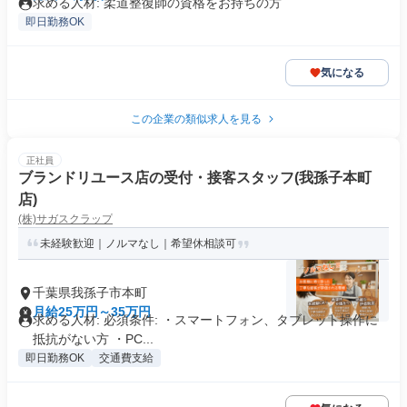
求める人材: 柔道整復師の資格をお持ちの方
即日勤務OK
気になる
この企業の類似求人を見る
正社員
ブランドリユース店の受付・接客スタッフ(我孫子本町
店)
(株)サガスクラップ
未経験歓迎｜ノルマなし｜希望休相談可
千葉県我孫子市本町
月給25万円～35万円
求める人材: 必須条件: ・スマートフォン、タブレット操作に
抵抗がない方 ・PC...
即日勤務OK
交通費支給