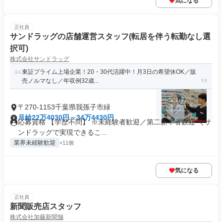
気になる
正社員
サンドラッグの店舗運営スタッフ(転居を伴う転勤なし選
択可)
株式会社サンドラッグ
東証プライム上場企業！20・30代活躍中！月3日の希望休OK／販
売ノルマなし／年収例32歳...
〒270-1153千葉県我孫子市緑
月給22万4030円～34万4430円
応募資格 【学歴不問】 ※未経験者歓迎／第二新卒者歓迎 ＼サ
ンドラッグで実現できるこ...
業界未経験歓迎
+11個
気になる
正社員
新聞販売店スタッフ
株式会社加藤新聞舗