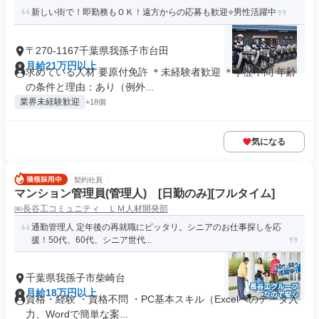
新しい街で！即勤務もＯＫ！遠方からの応募も歓迎⭐男性活躍中
〒270-1167千葉県我孫子市台田
月給21万円以上
求めている人材 要原付免許 ＊未経験者歓迎 ＊学歴不問 年齢
の条件と理由：あり（例外...
業界未経験歓迎
+18個
気になる
契約社員
マンション管理員(管理人) [日勤のみ][フルタイム]
㈱長谷工コミュニティ ＬＭ人材開発部
通勤管理人 定年後の再就職にピッタリ。シニアのお仕事探しを応
援！50代、60代、シニア世代...
千葉県我孫子市柴崎台
月給18万円以上
資格・経験 ・資格不問 ・PC基本スキル（Excelへのデータ入
力、Wordで簡単な案...