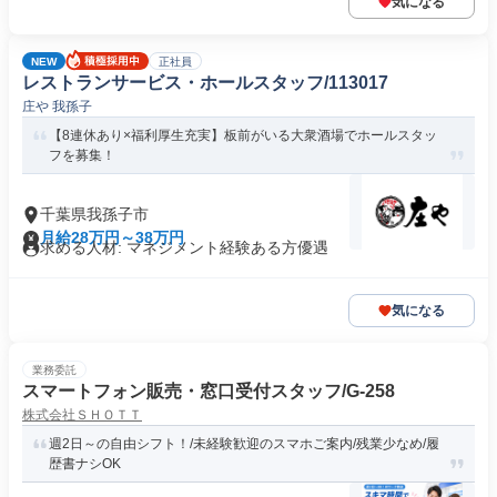
気になる
NEW
正社員
レストランサービス・ホールスタッフ/113017
庄や 我孫子
【8連休あり×福利厚生充実】板前がいる大衆酒場でホールスタッ
フを募集！
千葉県我孫子市
月給28万円～38万円
求める人材: マネジメント経験ある方優遇
気になる
業務委託
スマートフォン販売・窓口受付スタッフ/G-258
株式会社ＳＨＯＴＴ
週2日～の自由シフト！/未経験歓迎のスマホご案内/残業少なめ/履
歴書ナシOK