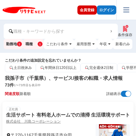
会員登録
ログイン
職種・キーワードから探す
条件保存
勤務地
職種
こだわり条件
雇用形態
年収
新着のみ
1
1
こだわり条件の追加設定を忘れていませんか？
土日祝休み
年間休日120日以上
完全週休2日制
学歴
我孫子市（千葉県）、サービス/接客の転職・求人情報
73
件
1
〜
73
件目を表示中
関連度順
新着順
詳細表示
正社員
生活サポート 有料老人ホームでの清掃 生活環境サポート
株式会社 川島コーポレーション
〒270-1167千葉県我孫子市台田