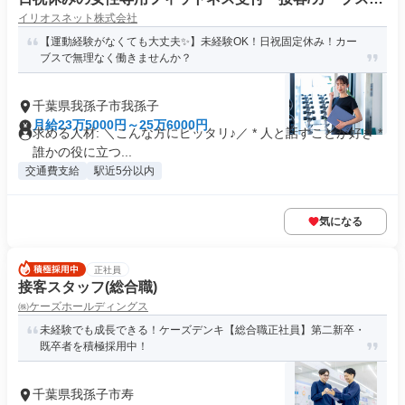
イリオスネット株式会社
びこショッピングプラザ/3858270
【運動経験がなくても大丈夫✨】未経験OK！日祝固定休み！カー
ブスで無理なく働きませんか？
千葉県我孫子市我孫子
月給23万5000円～25万6000円
求める人材: ＼こんな方にピッタリ♪／ * 人と話すことが好き *
誰かの役に立つ...
交通費支給
駅近5分以内
気になる
正社員
接客スタッフ(総合職)
㈱ケーズホールディングス
未経験でも成長できる！ケーズデンキ【総合職正社員】第二新卒・
既卒者を積極採用中！
千葉県我孫子市寿