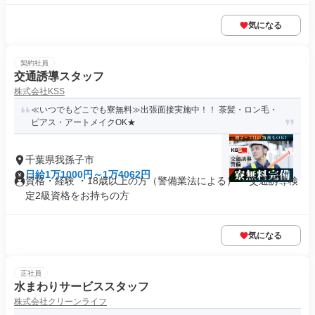
気になる
契約社員
交通誘導スタッフ
株式会社KSS
≪いつでもどこでも寮無料≫出張面接実施中！！ 茶髪・ロン毛・
ピアス・アートメイクOK★
千葉県我孫子市
日給1万1000円～1万4062円
資格・経験 ・18歳以上の方（警備業法による） ・交通誘導検
定2級資格をお持ちの方
気になる
正社員
水まわりサービススタッフ
株式会社クリーンライフ