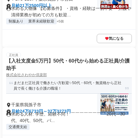
月給21万2500円以上
求める人物像 【応募条件】 ・資格・経験は一切不要 ・介護や
清掃業務が初めての方も歓迎...
制服あり
業界未経験歓迎
+5個
気になる
正社員
【入社支度金5万円】50代・60代から始める正社員/介護
助手
株式会社さわやか倶楽部
まだまだ正社員で働きたい方歓迎✨50代・60代・無資格から正社
員で長く働ける介護の職場！
千葉県我孫子市
月給24万6733円～32万3273円
求める人材: 学歴、経験不問！ ￣￣￣￣￣￣￣￣ 20代～30
代、40代、50代、パ...
交通費支給