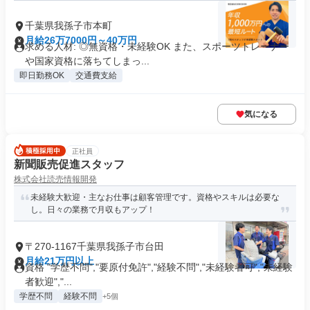
千葉県我孫子市本町
月給26万7000円～40万円
求める人材: ◎無資格・未経験OK また、スポーツトレーナー
や国家資格に落ちてしまっ...
即日勤務OK
交通費支給
気になる
正社員
新聞販売促進スタッフ
株式会社読売情報開発
未経験大歓迎・主なお仕事は顧客管理です。資格やスキルは必要な
し。日々の業務で月収もアップ！
〒270-1167千葉県我孫子市台田
月給21万円以上
資格 "学歴不問","要原付免許","経験不問","未経験者可","未経験
者歓迎","...
学歴不問
経験不問
+5個