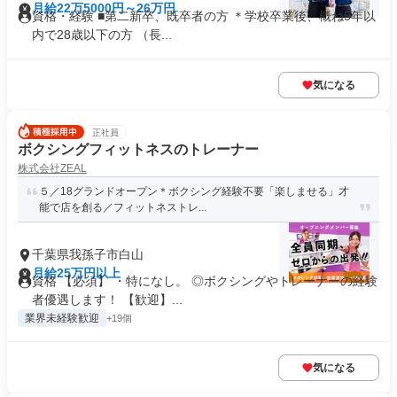
月給22万5000円～26万円
資格・経験 ■第二新卒、既卒者の方 ＊学校卒業後、概ね5年以
内で28歳以下の方 （長...
気になる
正社員
ボクシングフィットネスのトレーナー
株式会社ZEAL
５／18グランドオープン＊ボクシング経験不要「楽しませる」才
能で店を創る／フィットネストレ...
千葉県我孫子市白山
月給25万円以上
資格 【必須】 ・特になし。 ◎ボクシングやトレーナーの経験
者優遇します！ 【歓迎】...
業界未経験歓迎
+19個
気になる