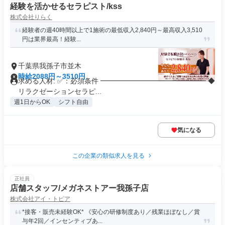
経験を活かせるセラピスト/kss
株式会社りらく
経験者の週40時間以上で1施術の最低収入2,840円～最高収入3,510
円は業界最高！経験...
千葉県我孫子市並木
時給2088円～3510円
求める人材: ✅：必須条件 ━━━━━━━━━━━━━━━ ◆
リラクゼーションセラピ...
週1日からOK
シフト自由
気になる
この企業の類似求人を見る
正社員
店舗スタッフ/メガネストアー我孫子店
株式会社アイ・トピア
*接客・販売未経験OK* 《安心の研修制度あり／残業ほぼなし／賞
与年2回／インセンティブあ...