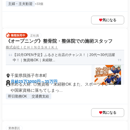
主婦・主夫歓迎
+33個
気になる
正社員
《オープニング》整骨院・整体院での施術スタッフ
株式会社ＩＣＨＩＮＯＳＨＩＫＩ
【10月OPEN予定】ふるさと出店のチャンス！｜20代〜30代活躍
中！｜無資格OK｜未経験...
千葉県我孫子市本町
月給25万3000円～35万円
求める人材: ◎無資格・未経験OK また、スポーツトレーナー
や国家資格に落ちてしまっ...
即日勤務OK
交通費支給
気になる
業務委託