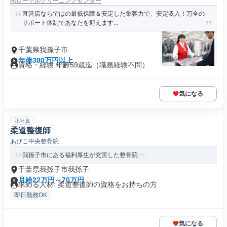
㈱ローヤルクリーニングセンター
直営店ならではの最低保障＆安定した集客力で、安定収入！万全の
サポート体制であなたを迎えます...
千葉県我孫子市
年俸380万円以上
資格・経験 年齢59歳迄（職務経験不問）
気になる
正社員
柔道整復師
あびこ中央整骨院
我孫子市にある福利厚生が充実した整骨院
千葉県我孫子市我孫子
月給22万円～70万円
求める人材: 柔道整復師の資格をお持ちの方
即日勤務OK
気になる