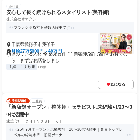
正社員
安心して長く続けられるスタイリスト(美容師)
株式会社オオクシ
ブランクある方も多数活躍中です
千葉県我孫子市我孫子
月給27万5000円～48万円
求めている人材 ❖ 必須要件 [1] 美容師免許 免許をお持ちな
ら、まずはお話をしまし...
主婦・主夫歓迎
+19個
気になる
正社員
「新店舗オープン」整体師・セラピスト/未経験可/20〜3
0代活躍中
株式会社ＩＣＨＩＮＯＳＨＩＫＩ
＜26年9月オープン＞未経験可｜20〜30代活躍中｜業界トップレ
ベルの給与水準｜初回ボーナ...