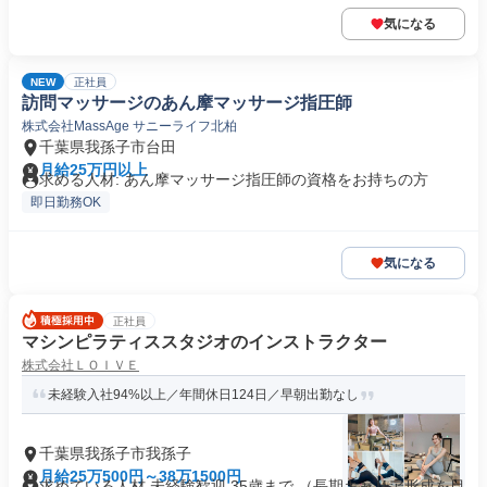
気になる
NEW
正社員
訪問マッサージのあん摩マッサージ指圧師
株式会社MassAge サニーライフ北柏
千葉県我孫子市台田
月給25万円以上
求める人材: あん摩マッサージ指圧師の資格をお持ちの方
即日勤務OK
気になる
正社員
マシンピラティススタジオのインストラクター
株式会社ＬＯＩＶＥ
未経験入社94%以上／年間休日124日／早朝出勤なし
千葉県我孫子市我孫子
月給25万500円～38万1500円
求めている人材 未経験歓迎 35歳まで （長期キャリア形成を目