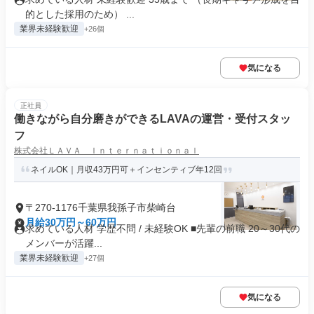
的とした採用のため） ...
業界未経験歓迎
+26個
気になる
正社員
働きながら自分磨きができるLAVAの運営・受付スタッ
フ
株式会社ＬＡＶＡ Ｉｎｔｅｒｎａｔｉｏｎａｌ
ネイルOK｜月収43万円可＋インセンティブ年12回
〒270-1176千葉県我孫子市柴崎台
月給30万円～60万円
求めている人材 学歴不問 / 未経験OK ■先輩の前職 20～30代の
メンバーが活躍...
業界未経験歓迎
+27個
気になる