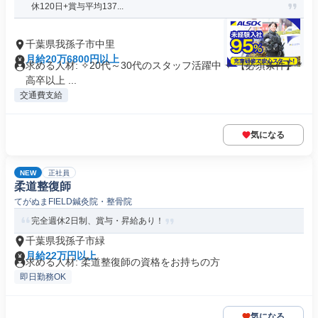
休120日+賞与平均137...
千葉県我孫子市中里
月給20万6800円以上
求める人材: ✧20代～30代のスタッフ活躍中 ✧ 【必須条件】 *
高卒以上 ...
交通費支給
気になる
NEW
正社員
柔道整復師
てがぬまFIELD鍼灸院・整骨院
完全週休2日制、賞与・昇給あり！
千葉県我孫子市緑
月給22万円以上
求める人材: 柔道整復師の資格をお持ちの方
即日勤務OK
気になる