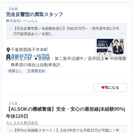
正社員
完全反響型の買取スタッフ
株式会社いーふらん
【完全反響営業／未経験歓迎◎】月給35万円～・初年度年収1,576
万円超実績あり／全国1,...
千葉県我孫子市本町
月給35万円～45万円
求める人材: ★未経験・第二新卒活躍中／高卒以上★ ※出張業
務希望の場合は自動車免許...
残業なし
交通費支給
気になる
正社員
【ALSOKの機械警備】安全・安心の最前線|未経験95%|
年休120日
ＡＬＳＯＫ株式会社
【95%が未経験スタート！】入社1年目でも月収32万が可能に！年