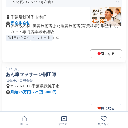
60万円のスタッフも在籍！
千葉県我孫子市本町
完全歩合制
求める人材: 美容技術者また理容技術者(有資格者) 学歴不問、
カット専門店業界未経験...
週1日からOK
シフト自由
+1個
気になる
正社員
あん摩マッサージ指圧師
我孫子北口整骨院
〒270-1166千葉県我孫子市
月給25万円～29万3000円
気になる
契約社員
ホーム
オファー
気になる