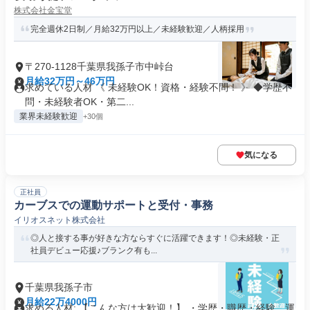
株式会社金宝堂
完全週休2日制／月給32万円以上／未経験歓迎／人柄採用
〒270-1128千葉県我孫子市中峠台
月給32万円～46万円
求めている人材 《 未経験OK！資格・経験不問！ 》 ◆学歴不
問・未経験者OK・第二...
業界未経験歓迎
+30個
気になる
正社員
カーブスでの運動サポートと受付・事務
イリオスネット株式会社
◎人と接する事が好きな方ならすぐに活躍できます！◎未経験・正
社員デビュー応援♪ブランク有も...
千葉県我孫子市
月給22万4000円
求める人材: 【こんな方は大歓迎！】 ・学歴・職歴・経験、運