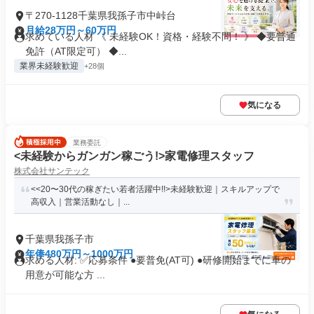
〒270-1128千葉県我孫子市中峠台
月給28万円～60万円
求めている人材 《 未経験OK！資格・経験不問！ 》 ◆要普通
免許（AT限定可） ◆...
業界未経験歓迎
+28個
気になる
業務委託
<未経験からガンガン稼ごう!>家電修理スタッフ
株式会社サンテック
<<20〜30代の稼ぎたい若者活躍中!!>未経験歓迎｜スキルアップで
高収入｜営業活動なし｜...
千葉県我孫子市
年俸480万円～1000万円
求める人材: ✅️応募条件 ●要普免(AT可) ●研修開始までに車の
用意が可能な方 ...