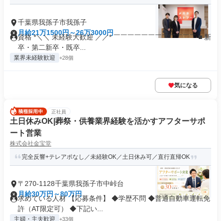
千葉県我孫子市我孫子
月給21万1500円～26万3000円
資格 *＼＼ 未経験大歓迎 ／／* ￣￣￣￣￣￣￣￣￣￣￣￣ ■ 新
卒・第二新卒・既卒...
業界未経験歓迎
+28個
気になる
正社員
土日休みOK|葬祭・供養業界経験を活かすアフターサポ
ート営業
株式会社金宝堂
完全反響+テレアポなし／未経験OK／土日休み可／直行直帰OK
〒270-1128千葉県我孫子市中峠台
月給30万円～80万円
求めている人材 【応募条件】 ◆学歴不問 ◆普通自動車運転免
許（AT限定可） ◆下記い...
主婦・主夫歓迎
+33個