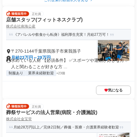
この企業の類似求人を見る
正社員
店舗スタッフ(フィットネスクラブ)
株式会社南海公産
《アパレルや飲食から転身》福利厚生充実！月給27万可！
〒270-1144千葉県我孫子市東我孫子
月給23万円～29万円
求めている人材 【必須条件】 ✅スポーツや運動が好きな方 ✅
人と関わることが好きな方 ...
制服あり
業界未経験歓迎
+23個
気になる
正社員
葬祭サービスの法人営業(病院・介護施設)
株式会社金宝堂
月給28万円以上／完休2日制／葬儀・医療・介護業界経験者歓迎