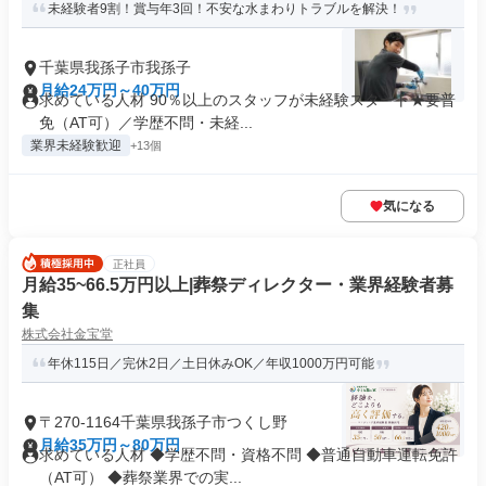
未経験者9割！賞与年3回！不安な水まわりトラブルを解決！
千葉県我孫子市我孫子
月給24万円～40万円
求めている人材 90％以上のスタッフが未経験スタート★要普
免（AT可）／学歴不問・未経...
業界未経験歓迎
+13個
気になる
正社員
月給35~66.5万円以上|葬祭ディレクター・業界経験者募
集
株式会社金宝堂
年休115日／完休2日／土日休みOK／年収1000万円可能
〒270-1164千葉県我孫子市つくし野
月給35万円～80万円
求めている人材 ◆学歴不問・資格不問 ◆普通自動車運転免許
（AT可） ◆葬祭業界での実...