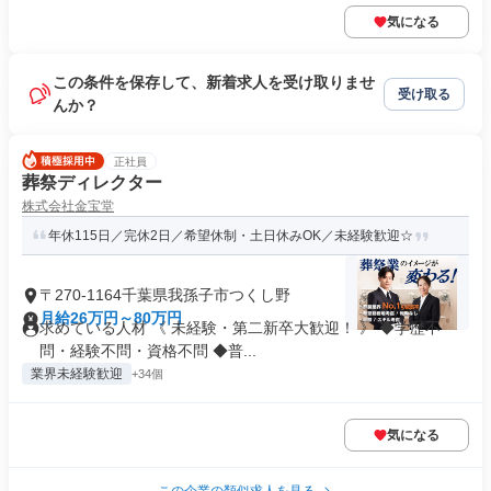
気になる
この条件を保存して、新着求人を受け取りませ
受け取る
んか？
正社員
葬祭ディレクター
株式会社金宝堂
年休115日／完休2日／希望休制・土日休みOK／未経験歓迎☆
〒270-1164千葉県我孫子市つくし野
月給26万円～80万円
求めている人材 《 未経験・第二新卒大歓迎！ 》 ◆学歴不
問・経験不問・資格不問 ◆普...
業界未経験歓迎
+34個
気になる