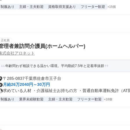
制服あり
主婦・主夫歓迎
資格取得支援あり
フリーター歓迎
+15個
正社員
管理者兼訪問介護員(ホームヘルパー)
株式会社アロネット
年齢問わず相談できる温かい環境。平均勤続7.5年と定着率抜群
〒285-0837千葉県佐倉市王子台
月給26万2040円～30万円
求めている人材 ・介護福祉士お持ちの方 ・普通自動車運転免許（AT限定
制服あり
業界未経験歓迎
主婦・主夫歓迎
フリーター歓迎
+18個