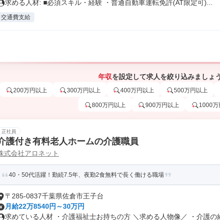
求める人材: ■必須スキル・経験 ・普通自動車運転免許(AT限定可)...
交通費支給
年収
を設定して求人を絞り込みましょ
200万円以上
300万円以上
400万円以上
500万円以上
800万円以上
900万円以上
1000
正社員
介護付き有料老人ホームの介護職員
株式会社アロネット
40・50代活躍！勤続7.5年、夜勤2食無料で長く働ける職場
〒285-0837千葉県佐倉市王子台
月給22万8540円～30万円
求めている人材 ・介護福祉士お持ちの方 ＼求める人物像／ ・介護の経.