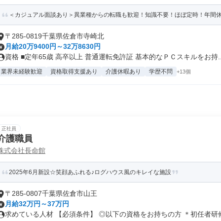
＜カジュアル面談あり＞異業種からの転職も歓迎！知識不要！ほぼ定時！年間休
〒285-0819千葉県佐倉市寺崎北
月給20万9400円～32万8630円
資格 ■定年65歳 高卒以上 普通運転免許証 基本的なＰＣスキルをお持..
業界未経験歓迎
資格取得支援あり
介護休暇あり
学歴不問
+13個
正社員
介護職員
株式会社長命館
2025年6月新設☆笑顔あふれる♪ログハウス風のキレイな施設
〒285-0807千葉県佐倉市山王
月給32万円～37万円
求めている人材 【必須条件】 ◎以下の資格をお持ちの方 ＊初任者研修 .