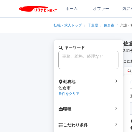
ホーム
オファー
気に
転職・求人トップ
/
千葉県
/
佐倉市
/
介護・
佐
キーワード
241
こだ
勤務地
佐倉市
条件をクリア
職種
こだわり条件