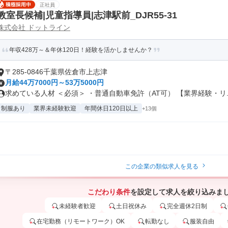
正社員
教室長候補|児童指導員|志津駅前_DJR55-31
株式会社 ドットライン
年収428万～＆年休120日！経験を活かしませんか？
〒285-0846千葉県佐倉市上志津
月給44万7000円～53万5000円
求めている人材 ＜必須＞ ・普通自動車免許（AT可） 【業界経験・リ..
制服あり
業界未経験歓迎
年間休日120日以上
+13個
この企業の類似求人を見る
こだわり条件
を設定して求人を絞り込みま
未経験者歓迎
土日祝休み
完全週休2日制
在宅勤務（リモートワーク）OK
転勤なし
服装自由