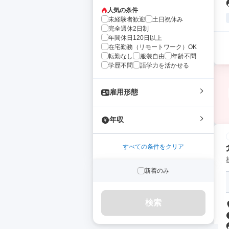
人気の条件
未経験者歓迎
土日祝休み
完全週休2日制
年間休日120日以上
在宅勤務（リモートワーク）OK
転勤なし
服装自由
年齢不問
学歴不問
語学力を活かせる
雇用形態
年収
すべての条件をクリア
新着のみ
検索