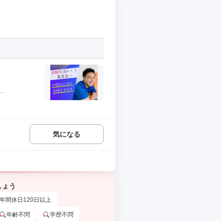
.
気になる
しょう
年間休日120日以上
年齢不問
学歴不問