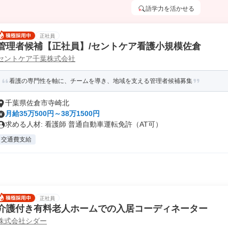
語学力を活かせる
正社員
管理者候補【正社員】/セントケア看護小規模佐倉
セントケア千葉株式会社
看護の専門性を軸に、チームを導き、地域を支える管理者候補募集
千葉県佐倉市寺崎北
月給35万500円～38万1500円
求める人材: 看護師 普通自動車運転免許（AT可）
交通費支給
正社員
介護付き有料老人ホームでの入居コーディネーター
株式会社シダー