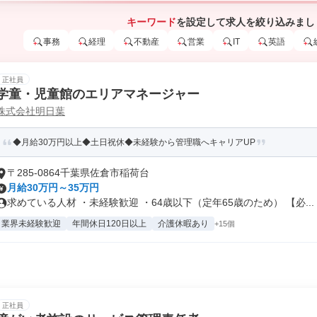
キーワード
を設定して求人を絞り込みまし
事務
経理
不動産
営業
IT
英語
正社員
学童・児童館のエリアマネージャー
株式会社明日葉
◆月給30万円以上◆土日祝休◆未経験から管理職へキャリアUP
〒285-0864千葉県佐倉市稲荷台
月給30万円～35万円
求めている人材 ・未経験歓迎 ・64歳以下（定年65歳のため） 【必...
業界未経験歓迎
年間休日120日以上
介護休暇あり
+15個
正社員