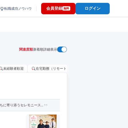
会員登録
ログイン
転職成功ノウハウ
無料
関連度順
新着順
詳細表示
未経験者歓迎
在宅勤務（リモートワーク）OK
家賃補助・住宅手当
に寄り添うセレモニース...