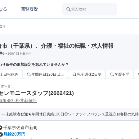
なる
閲覧履歴
求人検索
福祉
倉市（千葉県）、介護・福祉の転職・求人情報
件
1
〜
100
件目を表示中
わり条件の追加設定を忘れていませんか？
土日祝休み
年間休日120日以上
完全週休2日制
学歴不問
正社員
セレモニースタッフ(2662421)
有限会社松井葬儀社
未経験者歓迎★年間休日実績120日◎ワークライフバランス重視◎お客様の気持ち
千葉県佐倉市新町
月給20万円