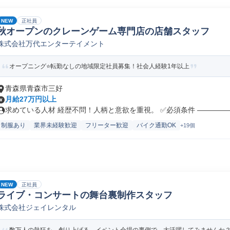
NEW
正社員
秋オープンのクレーンゲーム専門店の店舗スタッフ
株式会社万代エンターテイメント
オープニング⭐転勤なしの地域限定社員募集！社会人経験1年以上
青森県青森市三好
月給27万円以上
求めている人材 経歴不問！人柄と意欲を重視。 ✅必須条件 ――――――
制服あり
業界未経験歓迎
フリーター歓迎
バイク通勤OK
+19個
NEW
正社員
ライブ・コンサートの舞台裏制作スタッフ
株式会社ジェイレンタル