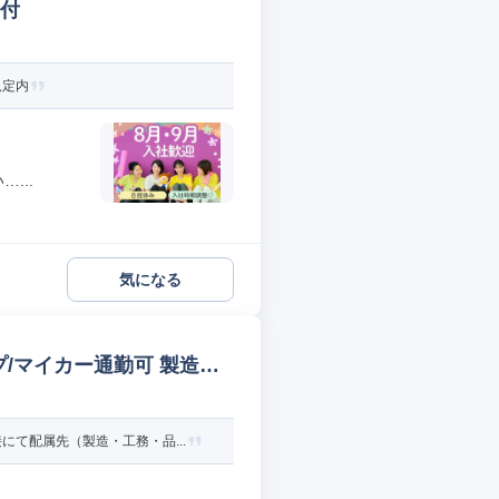
受付
規定内
...
気になる
/マイカー通勤可 製造オ
て配属先（製造・工務・品...