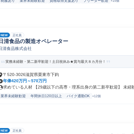
制服あり
業界未経験歓迎
資格取得支援あり
フリーター歓迎
+15個
NEW
正社員
日清食品の製造オペレーター
日清食品株式会社
実務未経験・第二新卒歓迎！土日祝休み★賞与最大８カ月分！
〒520-3026滋賀県栗東市下鈎
年俸420万円～570万円
求めている人材 【29歳以下の高専・理系出身の第二新卒歓迎】 未経験か
業界未経験歓迎
年間休日120日以上
バイク通勤OK
+12個
NEW
正社員