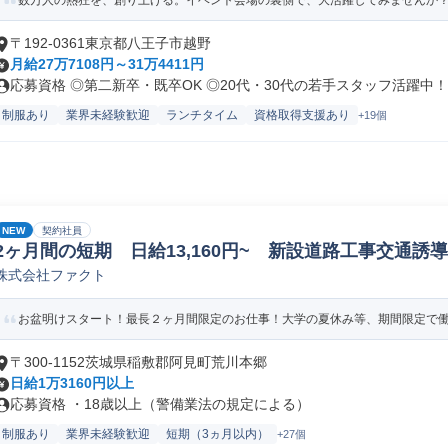
数万人の熱狂を、創り上げる。イベント会場の裏側で、大活躍してみませんか
〒192-0361東京都八王子市越野
月給27万7108円～31万4411円
応募資格 ◎第二新卒・既卒OK ◎20代・30代の若手スタッフ活躍中！.
制服あり
業界未経験歓迎
ランチタイム
資格取得支援あり
+19個
NEW
契約社員
2ヶ月間の短期 日給13,160円~ 新設道路工事交通誘
株式会社ファクト
お盆明けスタート！最長２ヶ月間限定のお仕事！大学の夏休み等、期間限定で
〒300-1152茨城県稲敷郡阿見町荒川本郷
日給1万3160円以上
応募資格 ・18歳以上（警備業法の規定による）
制服あり
業界未経験歓迎
短期（3ヵ月以内）
+27個