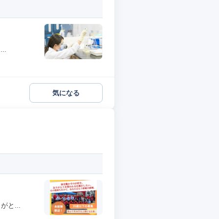
..
気になる
と...