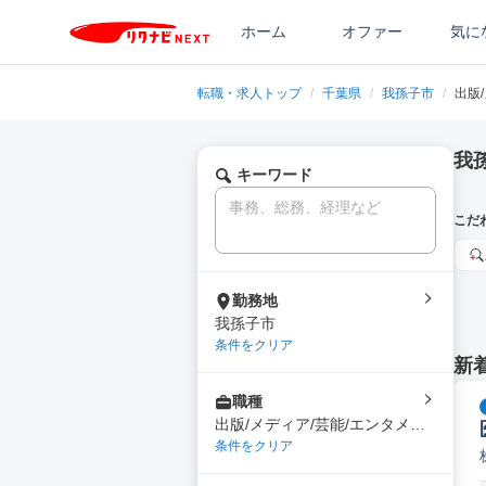
ホーム
オファー
気に
転職・求人トップ
/
千葉県
/
我孫子市
/
出版
我
キーワード
こだ
勤務地
我孫子市
条件をクリア
新
職種
出版/メディア/芸能/エンタメ専
門職
条件をクリア