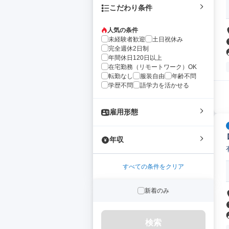
こだわり条件
人気の条件
未経験者歓迎
土日祝休み
完全週休2日制
年間休日120日以上
在宅勤務（リモートワーク）OK
転勤なし
服装自由
年齢不問
学歴不問
語学力を活かせる
雇用形態
年収
すべての条件をクリア
新着のみ
検索