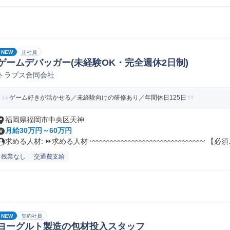
NEW
正社員
ゲームデバッガー(未経験OK・完全週休2日制)
トラプス合同会社
ゲーム好きが活かせる／未経験向けの研修あり／年間休日125日
福岡県福岡市中央区天神
月給30万円～60万円
求める人材: ⏩求める人材 〰〰〰〰〰〰〰〰〰〰〰〰〰〰〰〰 【必須..
残業なし
交通費支給
NEW
契約社員
ヨーグルト製造の包材投入スタッフ