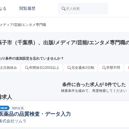
なる
閲覧履歴
求人検索
/メディア/芸能/エンタメ専門職
孫子市（千葉県）、出版/メディア/芸能/エンタメ専門職
わり条件の追加設定を忘れていませんか？
土日祝休み
年間休日120日以上
完全週休2日制
学歴不問
条件に合った求人が 0件でした
検索条件を緩めて、再度検索してください
着求人
NEW
契約社員
医薬品の品質検査・データ入力
株式会社ツムラ