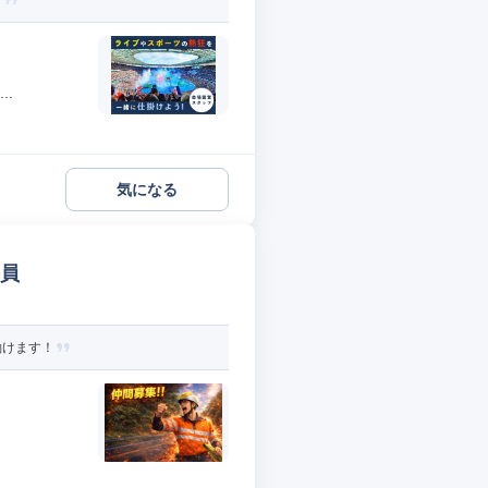
？
..
気になる
導員
働けます！