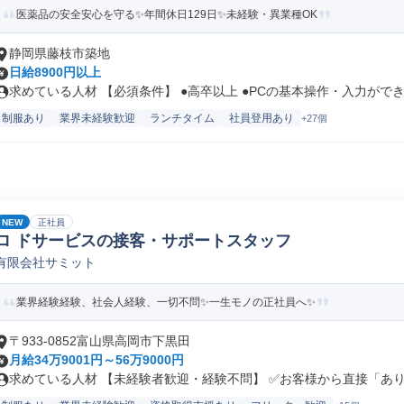
医薬品の安全安心を守る✨年間休日129日✨未経験・異業種OK
静岡県藤枝市築地
日給8900円以上
求めている人材 【必須条件】 ●高卒以上 ●PCの基本操作・入力ができ.
制服あり
業界未経験歓迎
ランチタイム
社員登用あり
+27個
NEW
正社員
ロ ドサービスの接客・サポートスタッフ
有限会社サミット
業界経験経験、社会人経験、一切不問✨一生モノの正社員へ✨
〒933-0852富山県高岡市下黒田
月給34万9001円～56万9000円
求めている人材 【未経験者歓迎・経験不問】 ✅お客様から直接「ありが