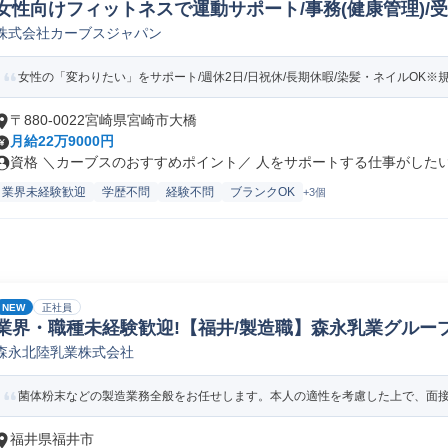
女性向けフィットネスで運動サポート/事務(健康管理)/
株式会社カーブスジャパン
女性の「変わりたい」をサポート/週休2日/日祝休/長期休暇/染髪・ネイルOK※
〒880-0022宮崎県宮崎市大橋
月給22万9000円
資格 ＼カーブスのおすすめポイント／ 人をサポートする仕事がしたい…
業界未経験歓迎
学歴不問
経験不問
ブランクOK
+3個
NEW
正社員
業界・職種未経験歓迎!【福井/製造職】森永乳業グループ
森永北陸乳業株式会社
ペレーター/ラインマネージャー(食品/飲料/たばこ)
菌体粉末などの製造業務全般をお任せします。本人の適性を考慮した上で、面接に
福井県福井市