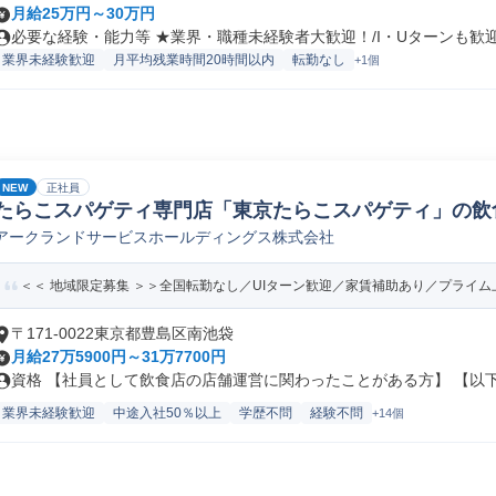
月給25万円～30万円
必要な経験・能力等 ★業界・職種未経験者大歓迎！/I・Uターンも歓迎！
業界未経験歓迎
月平均残業時間20時間以内
転勤なし
+1個
NEW
正社員
たらこスパゲティ専門店「東京たらこスパゲティ」の飲
アークランドサービスホールディングス株式会社
員/転勤なし)
＜＜ 地域限定募集 ＞＞全国転勤なし／UIターン歓迎／家賃補助あり／プライム上
〒171-0022東京都豊島区南池袋
月給27万5900円～31万7700円
資格 【社員として飲食店の店舗運営に関わったことがある方】 【以下の
業界未経験歓迎
中途入社50％以上
学歴不問
経験不問
+14個