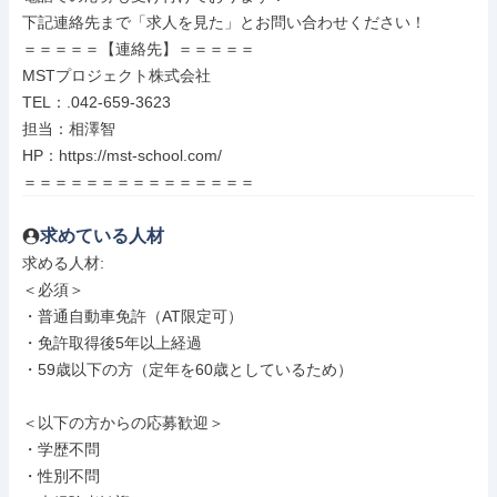
下記連絡先まで「求人を見た」とお問い合わせください！

＝＝＝＝＝【連絡先】＝＝＝＝＝

MSTプロジェクト株式会社

TEL：.042-659-3623

担当：相澤智

HP：https://mst-school.com/

＝＝＝＝＝＝＝＝＝＝＝＝＝＝＝
求めている人材
求める人材: 

＜必須＞

・普通自動車免許（AT限定可）

・免許取得後5年以上経過

・59歳以下の方（定年を60歳としているため）

＜以下の方からの応募歓迎＞

・学歴不問

・性別不問
