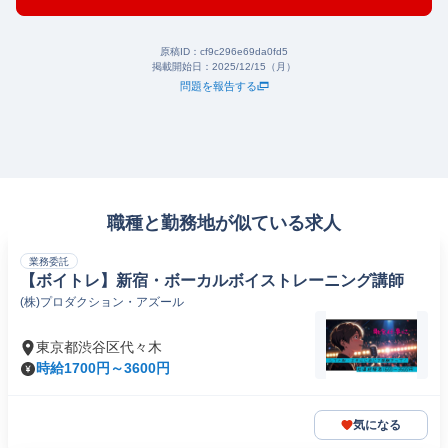
原稿ID：
cf9c296e69da0fd5
掲載開始日：
2025/12/15（月）
問題を報告する
職種と勤務地が似ている求人
業務委託
【ボイトレ】新宿・ボーカルボイストレーニング講師
(株)プロダクション・アズール
東京都渋谷区代々木
時給1700円～3600円
気になる