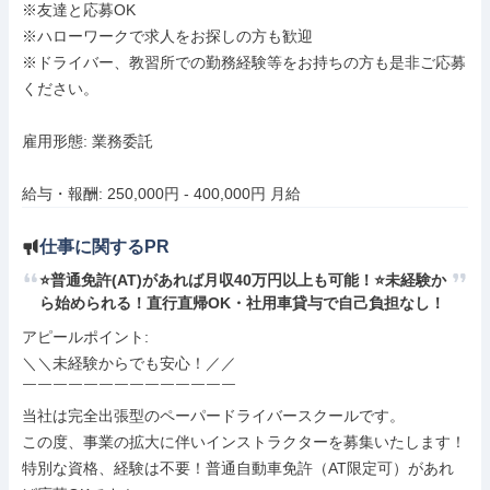
※友達と応募OK

※ハローワークで求人をお探しの方も歓迎

※ドライバー、教習所での勤務経験等をお持ちの方も是非ご応募
ください。

雇用形態: 業務委託

給与・報酬: 250,000円 - 400,000円 月給
仕事に関するPR
⭐普通免許(AT)があれば月収40万円以上も可能！⭐未経験か
ら始められる！直行直帰OK・社用車貸与で自己負担なし！
アピールポイント: 

＼＼未経験からでも安心！／／

￣￣￣￣￣￣￣￣￣￣￣￣￣￣

当社は完全出張型のペーパードライバースクールです。

この度、事業の拡大に伴いインストラクターを募集いたします！

特別な資格、経験は不要！普通自動車免許（AT限定可）があれ