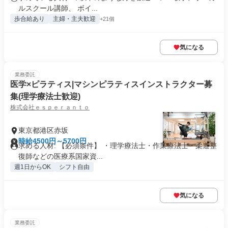
ルスクール講師、 ボイ...
歩合給あり
主婦・主夫歓迎
+21個
気になる
業務委託
医学×ピラティス|マシンピラティスインストラクター募
集(理学療法士歓迎)
株式会社ｅｓｐｅｒａｎｔｏ
東京都港区赤坂
時給4500円～5700円
求める人材: 【必須条件】 ・理学療法士・作業療法士・柔道整
復師などの医療系国家資...
週1日からOK
シフト自由
気になる
業務委託