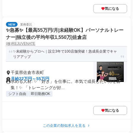
気になる
NEW
業務委託
✨️急募✨️【最高55万円/月|未経験OK】パーソナルトレー
ナー|独立後の平均年収1,550万|佐倉店
(株)REJUVENATE
✨未経験からプロへ｜設立3年で100店舗突破！急成長企業でキャ
リアアップ
千葉県佐倉市表町
月給22万円～55万円
求める人材: ✨「好き」を仕事に。本気で成長したい方を募
集！✨ 「トレーニングが好...
シフト自由
即日勤務OK
気になる
この企業の類似求人を見る