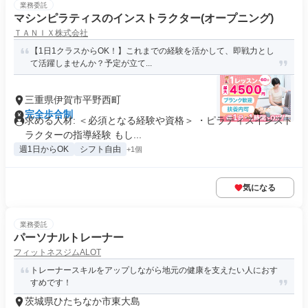
業務委託
マシンピラティスのインストラクター(オープニング)
ＴＡＮＩＸ株式会社
【1日1クラスからOK！】これまでの経験を活かして、即戦力とし
て活躍しませんか？予定が立て...
三重県伊賀市平野西町
完全歩合制
求める人材: ＜必須となる経験や資格＞ ・ピラティスインスト
ラクターの指導経験 もし...
週1日からOK
シフト自由
+1個
気になる
業務委託
パーソナルトレーナー
フィットネスジムALOT
トレーナースキルをアップしながら地元の健康を支えたい人におす
すめです！
茨城県ひたちなか市東大島