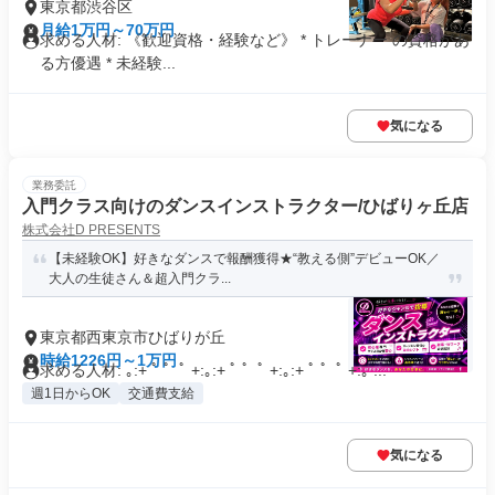
東京都渋谷区
月給1万円～70万円
求める人材: 《歓迎資格・経験など》 * トレーナー の資格があ
る方優遇 * 未経験...
気になる
業務委託
入門クラス向けのダンスインストラクター/ひばりヶ丘店
株式会社D PRESENTS
【未経験OK】好きなダンスで報酬獲得★“教える側”デビューOK／
大人の生徒さん＆超入門クラ...
東京都西東京市ひばりが丘
時給1226円～1万円
求める人材: ｡:+ ﾟ ゜ﾟ +:｡:+ ﾟ ゜ﾟ +:｡:+ ﾟ ゜ﾟ +:｡ ...
週1日からOK
交通費支給
気になる