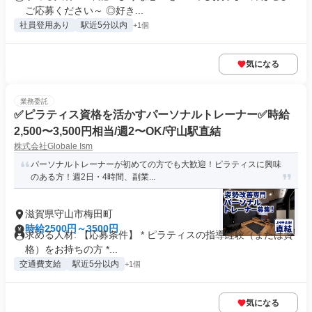
ご応募ください～ ◎好き...
社員登用あり
駅近5分以内
+1個
気になる
業務委託
✅ピラティス資格を活かすパーソナルトレーナー✅時給
2,500〜3,500円相当/週2〜OK/守山駅直結
株式会社Globale Ism
パーソナルトレーナーが初めての方でも大歓迎！ピラティスに興味
のある方！週2日・4時間、副業...
滋賀県守山市梅田町
時給2500円～3500円
求める人材: 【応募条件】 * ピラティスの指導経験（または資
格）をお持ちの方 *...
交通費支給
駅近5分以内
+1個
気になる