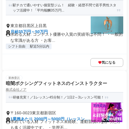
駅チカで通いやすい個室型ジム！ 経験・経歴不問で若手男性スタ
ッフ活躍中！「平均報酬35万円...
東京都目黒区上目黒
月給35万円～50万円
求める人材: コンテスト優勝や入賞の実績等は不問！ ・一般的
な常識がある方 ・お客...
シフト自由
駅近5分以内
気になる
業務委託
暗闇ボクシングフィットネスのインストラクター
株式会社ノア
研修充実！／1レッスン45分制！／1日2～3レッスン可能！
〒160-0023東京都新宿区
1業務あたり 2000円～5000円（レッスン 45
求めている人材 フィットネス未経験、運動習慣のなかった方
分）
も多く活躍中です。 ・学歴不...