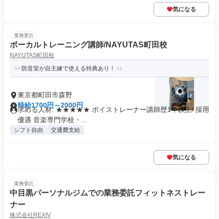
気になる
業務委託
ボーカルトレーニング講師/NAYUTAS町田校
NAYUTAS町田校
防音室が自主練で使える特典あり！
東京都町田市森野
時給1700円～2000円
求める人材: ★★★★★ ボイストレーナー講師歴1年以上/ 採用
優遇 音楽専門学校・...
シフト自由
交通費支給
気になる
業務委託
中目黒パーソナルジムでの業務委託フィットネストレー
ナー
株式会社REXIV