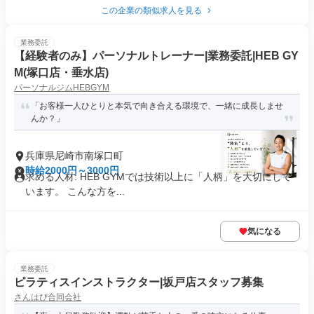
この企業の類似求人を見る
業務委託
【経験者のみ】パーソナルトレーナー|業務委託|HEB GY
M(塚口店・垂水店)
パーソナルジムHEBGYM
「お客様一人ひとりと本気で向き合える環境で、一緒に成長しませ
んか？」
兵庫県尼崎市南塚口町
時給2000円～3000円
求める人材: HEB GYMでは技術以上に「人柄」を大切にして
います。 こんな方を...
気になる
業務委託
ピラティスインストラクター|坂戸店スタッフ募集
さんはぴ合同会社