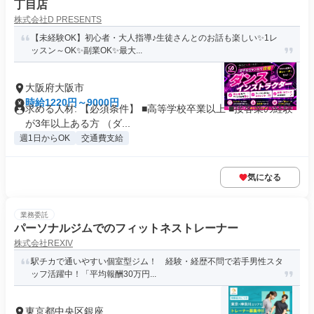
丁目店
株式会社D PRESENTS
【未経験OK】初心者・大人指導♪生徒さんとのお話も楽しい✨1レ
ッスン～OK✨副業OK✨最大...
大阪府大阪市
時給1220円～9000円
求める人材: 【必須条件】 ■高等学校卒業以上 ■接客業の経験
が3年以上ある方 （ダ...
週1日からOK
交通費支給
気になる
業務委託
パーソナルジムでのフィットネストレーナー
株式会社REXIV
駅チカで通いやすい個室型ジム！ 経験・経歴不問で若手男性スタ
ッフ活躍中！「平均報酬30万円...
東京都中央区銀座