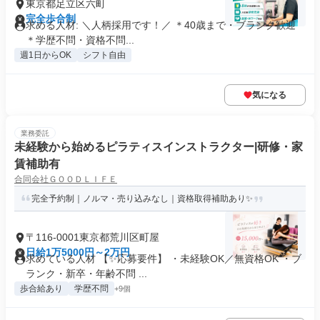
東京都足立区六町
完全歩合制
求める人材: ＼人柄採用です！／ ＊40歳まで・ブランク歓迎
＊学歴不問・資格不問...
週1日からOK
シフト自由
気になる
業務委託
未経験から始めるピラティスインストラクター|研修・家
賃補助有
合同会社ＧＯＯＤＬＩＦＥ
完全予約制｜ノルマ・売り込みなし｜資格取得補助あり✨
〒116-0001東京都荒川区町屋
日給1万5000円～2万円
求めている人材 【✨応募要件】 ・未経験OK／無資格OK ・ブ
ランク・新卒・年齢不問 ...
歩合給あり
学歴不問
+9個