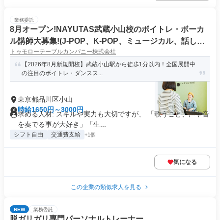
業務委託
8月オープン!NAYUTAS武蔵小山校のボイトレ・ボーカ
ル講師大募集!(J-POP、K-POP、ミュージカル、話し
トゥモローテーブルカンパニー株式会社
方、弾き語りetc)
【2026年8月新規開校】武蔵小山駅から徒歩1分以内！全国展開中
の注目のボイトレ・ダンスス...
東京都品川区小山
時給1650円～3000円
求める人材: スキルや実力も大切ですが、 「歌うこと、声や音
を奏でる事が大好き」「生...
シフト自由
交通費支給
+1個
気になる
この企業の類似求人を見る
NEW
業務委託
脱ガリガリ専門パーソナルトレーナー