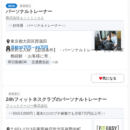
NEW
業務委託
パーソナルトレーナー
株式会社ａｉｒｌｉｎｋ
好待遇 パーソナルトレーナー
東京都大田区西蒲田
月給30万円～60万円
求める人材: 【必須条件】 ・パーソナルトレーナーとしての実
務経験 ・お客様に寄...
即日勤務OK
交通費支給
+1個
気になる
業務委託
24hフィットネスクラブのパーソナルトレーナー
フィットイージー株式会社
50分3,000円｜週末だけのプチ稼働でも月収7万円以上可
〒651-1313兵庫県神戸市北区有野中町