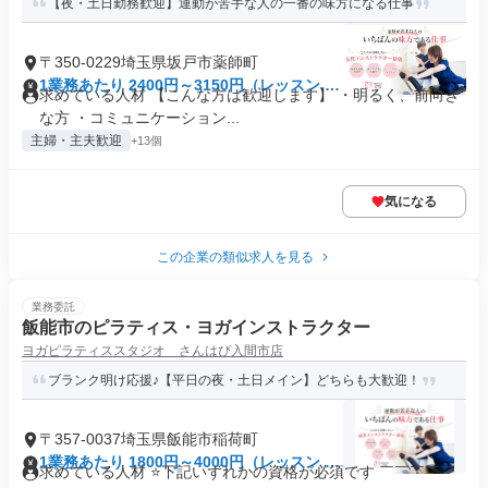
【夜・土日勤務歓迎】運動が苦手な人の一番の味方になる仕事
〒350-0229埼玉県坂戸市薬師町
1業務あたり 2400円～3150円（レッスン 60
求めている人材 【こんな方は歓迎します】 ・明るく、前向き
分）
な方 ・コミュニケーション...
主婦・主夫歓迎
+13個
気になる
この企業の類似求人を見る
業務委託
飯能市のピラティス・ヨガインストラクター
ヨガピラティススタジオ さんはぴ入間市店
ブランク明け応援♪【平日の夜・土日メイン】どちらも大歓迎！
〒357-0037埼玉県飯能市稲荷町
1業務あたり 1800円～4000円（レッスン 60
求めている人材 ⭐下記いずれかの資格が必須です ￣￣￣￣￣
分）