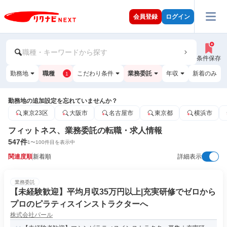
会員登録
ログイン
職種・キーワードから探す
条件保存
勤務地
職種
こだわり条件
業務委託
年収
新着のみ
1
勤務地の追加設定を忘れていませんか？
東京23区
大阪市
名古屋市
東京都
横浜市
フィットネス、業務委託の転職・求人情報
547
件
1
〜
100
件目を表示中
関連度順
新着順
詳細表示
業務委託
【未経験歓迎】平均月収35万円以上|充実研修でゼロから
プロのピラティスインストラクターへ
株式会社パール