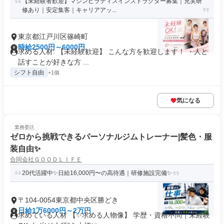
【未経験者歓迎】マシンピラティスインストラクター募集｜充実研
修あり｜安定集客｜キャリアアッ...
東京都江戸川区篠崎町
時給2500円～6000円
求める人材: 【未経験歓迎】 こんな方を歓迎します！ ・人と
話すことが好きな方 ...
シフト自由
+1個
気になる
業務委託
ゼロから挑戦できるパーソナルジムトレーナー|髪色・服
装自由✨
合同会社ＧＯＯＤＬＩＦＥ
20代活躍中✨日給16,000円〜の高待遇｜研修施設完備✨
〒104-0054東京都中央区勝どき
日給1万6000円～2万円
求めている人材 【✨求める人物像】 学歴・資格不問｜未経験