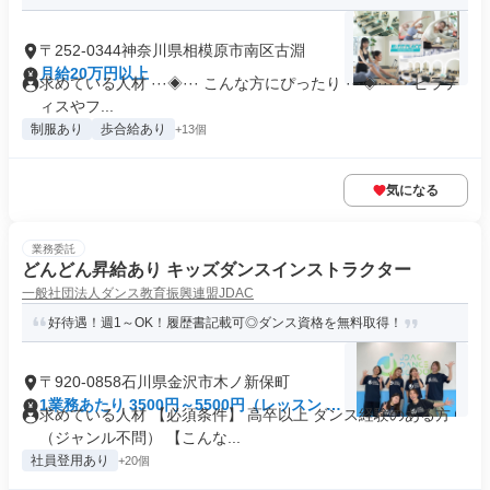
〒252-0344神奈川県相模原市南区古淵
月給20万円以上
求めている人材 ···◈··· こんな方にぴったり ···◈··· ・ピラテ
ィスやフ...
制服あり
歩合給あり
+13個
気になる
業務委託
どんどん昇給あり キッズダンスインストラクター
一般社団法人ダンス教育振興連盟JDAC
好待遇！週1～OK！履歴書記載可◎ダンス資格を無料取得！
〒920-0858石川県金沢市木ノ新保町
1業務あたり 3500円～5500円（レッスン 60
求めている人材 【必須条件】 高卒以上 ダンス経験のある方
分）
（ジャンル不問） 【こんな...
社員登用あり
+20個