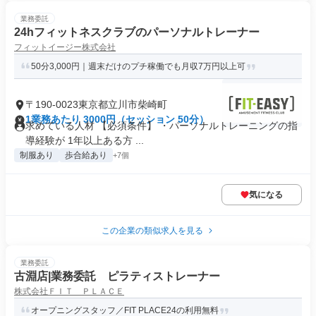
業務委託
24hフィットネスクラブのパーソナルトレーナー
フィットイージー株式会社
50分3,000円｜週末だけのプチ稼働でも月収7万円以上可
〒190-0023東京都立川市柴崎町
1業務あたり 3000円（セッション 50分）
求めている人材 【必須条件】 ・パーソナルトレーニングの指
導経験が 1年以上ある方 ...
制服あり
歩合給あり
+7個
気になる
この企業の類似求人を見る
業務委託
古淵店|業務委託 ピラティストレーナー
株式会社ＦＩＴ ＰＬＡＣＥ
オープニングスタッフ／FIT PLACE24の利用無料