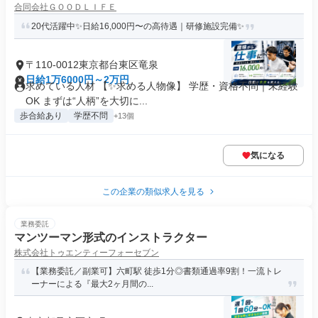
合同会社ＧＯＯＤＬＩＦＥ
20代活躍中✨日給16,000円〜の高待遇｜研修施設完備✨
〒110-0012東京都台東区竜泉
日給1万6000円～2万円
求めている人材 【✨求める人物像】 学歴・資格不問｜未経験
OK まずは“人柄”を大切に...
歩合給あり
学歴不問
+13個
気になる
この企業の類似求人を見る
業務委託
マンツーマン形式のインストラクター
株式会社トゥエンティーフォーセブン
【業務委託／副業可】六町駅 徒歩1分◎書類通過率9割！一流トレ
ーナーによる『最大2ヶ月間の...