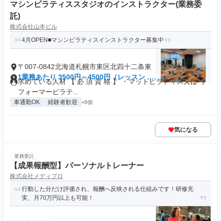
マシンピラティススタジオのインストラクター(業務委
託)
株式会社山本ビル
4月OPEN■マシンピラティスインストラクター募集中
〒007-0842北海道札幌市東区北四十二条東
1業務あたり 3500円～4500円（レッスン 60
求めている人材 【 必 須 資 格 】 ・マットピラティス又は リ
分）
フォーマーピラテ...
車通勤OK
経験者歓迎
+8個
気になる
業務委託
【成果報酬型】パーソナルトレーナー
株式会社メディプロ
行動した分だけ評価され、報酬へ反映される仕組みです！研修充
実、月70万円以上も可能！