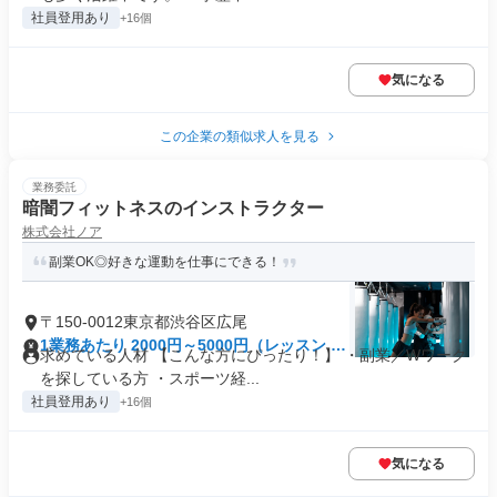
社員登用あり
+16個
気になる
この企業の類似求人を見る
業務委託
暗闇フィットネスのインストラクター
株式会社ノア
副業OK◎好きな運動を仕事にできる！
〒150-0012東京都渋谷区広尾
1業務あたり 2000円～5000円（レッスン 45
求めている人材 【こんな方にぴったり！】 ・副業／Wワーク
分）
を探している方 ・スポーツ経...
社員登用あり
+16個
気になる