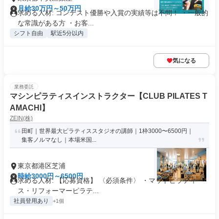
月給30万円～50万円
求める人材: コンテスト優勝や入賞の実績等は不問！ ・一般的
な常識がある方 ・お客...
シフト自由
駅近5分以内
気になる
業務委託
マシンピラティスインストラクター【CLUB PILATES T
AMACHI】
ZEIN(株)
田町｜世界最大ピラティススタジオの講師｜1枠3000〜6500円｜
集客ノルマなし｜本場米国...
東京都港区芝浦
時給3000円～6500円
求める人材: 【応募資格】 〈必須条件〉 ・マットピラティ
ス・リフォーマーピラテ...
社員登用あり
+1個