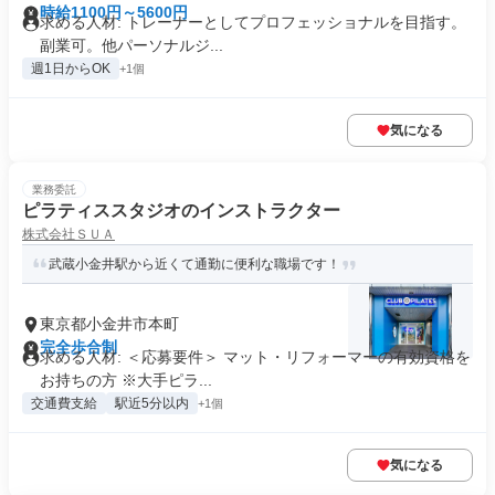
時給1100円～5600円
求める人材: トレーナーとしてプロフェッショナルを目指す。
副業可。他パーソナルジ...
週1日からOK
+1個
気になる
業務委託
ピラティススタジオのインストラクター
株式会社ＳＵＡ
武蔵小金井駅から近くて通勤に便利な職場です！
東京都小金井市本町
完全歩合制
求める人材: ＜応募要件＞ マット・リフォーマーの有効資格を
お持ちの方 ※大手ピラ...
交通費支給
駅近5分以内
+1個
気になる