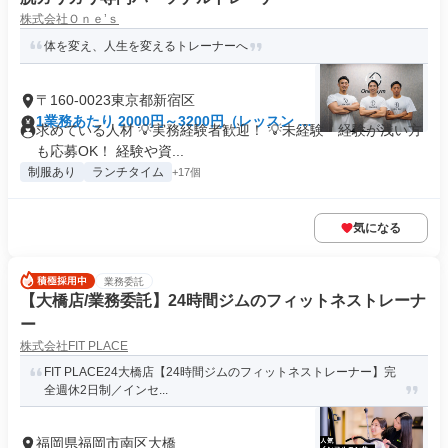
株式会社Ｏｎｅ’ｓ
体を変え、人生を変えるトレーナーへ
〒160-0023東京都新宿区
1業務あたり 2000円～3200円（レッスン 60
求めている人材 💡実務経験者歓迎！ 💡未経験・経験が浅い方
分）
も応募OK！ 経験や資...
制服あり
ランチタイム
+17個
気になる
業務委託
【大橋店/業務委託】24時間ジムのフィットネストレーナ
ー
株式会社FIT PLACE
FIT PLACE24大橋店【24時間ジムのフィットネストレーナー】完
全週休2日制／インセ...
福岡県福岡市南区大橋