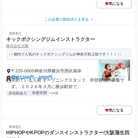
気になる
この企業の類似求人を見る
業務委託
キックボクシングジムインストラクター
株式会社太陽
都内で人気のキックボクシングジムが神奈川初上陸です！！！
〒220-0005神奈川県横浜市西区南幸
時給1300円～2000円
求めている人材 オープニングスタッフ、幹部候補の募集で
す。 ２０２６年３月に横浜駅前で...
歩合給あり
学歴不問
+14個
気になる
業務委託
HIPHOPやKPOPのダンスインストラクター/大阪蒲生四