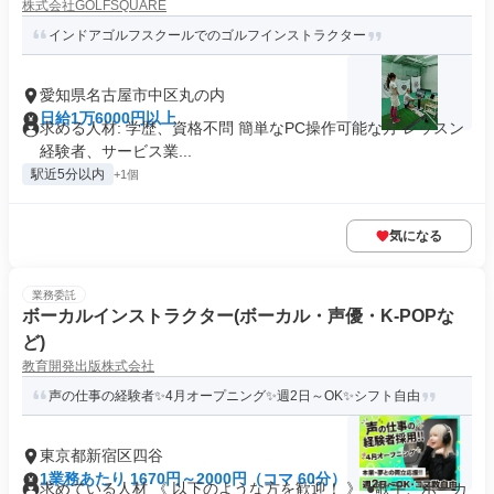
株式会社GOLFSQUARE
インドアゴルフスクールでのゴルフインストラクター
愛知県名古屋市中区丸の内
日給1万6000円以上
求める人材: 学歴、資格不問 簡単なPC操作可能な方 レッスン
経験者、サービス業...
駅近5分以内
+1個
気になる
業務委託
ボーカルインストラクター(ボーカル・声優・K-POPな
ど)
教育開発出版株式会社
声の仕事の経験者✨4月オープニング✨週2日～OK✨シフト自由
東京都新宿区四谷
1業務あたり 1670円～2000円（コマ 60分）
求めている人材 《 以下のような方を歓迎！ 》 ●歌手、ボーカ