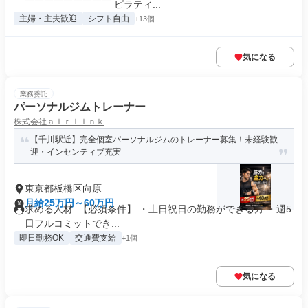
￣￣￣￣￣￣￣￣￣ ピラティ...
主婦・主夫歓迎
シフト自由
+13個
気になる
業務委託
パーソナルジムトレーナー
株式会社ａｉｒｌｉｎｋ
【千川駅近】完全個室パーソナルジムのトレーナー募集！未経験歓
迎・インセンティブ充実
東京都板橋区向原
月給25万円～60万円
求める人材: 【必須条件】 ・土日祝日の勤務ができる方 ・週5
日フルコミットでき...
即日勤務OK
交通費支給
+1個
気になる