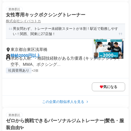
業務委託
女性専用キックボクシングトレーナー
株式会社シイバコトカ
男女問わず、トレーナー未経験スタートが８割！駅近で勤務しやす
い！関西、関東に27店舗！
東京都台東区浅草橋
時給2000円以上
求める人材: ・格闘技経験がある方優遇 (キックボクシング、
空手、MMA、ボクシング...
社員登用あり
+2個
気になる
この企業の類似求人を見る
業務委託
ゼロから挑戦できるパーソナルジムトレーナー|髪色・服
装自由✨