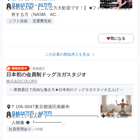
月給20万円～50万円
求める人材: 【こんな方大歓迎です！】 ■フィットネス資格を
有する方（NASM、AC...
シフト自由
交通費支給
気になる
この企業の類似求人を見る
業務委託
日本初の会員制ドッグヨガスタジオ
株式会社COLORS
業務委託で自由な働き方★日本初のドッグヨガスタジオ立上げ
〒106-0047東京都港区南麻布
月給28万円～40万円
求めている人材 ┏━━━━━━━━━━━┓ ◆ 求める経験・
人物像 ◆ ┗━━━━━━...
社員登用あり
+20個