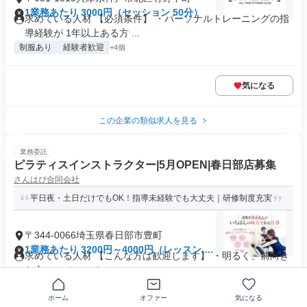
1業務あたり 3000円（セッション 50分）
求めている人材 【必須条件】 ・パーソナルトレーニングの指
導経験が 1年以上ある方 ...
制服あり
経験者歓迎
+4個
気になる
この企業の類似求人を見る
業務委託
ピラティスインストラクター|5月OPEN|春日部店募集
さんはぴ合同会社
平日夜・土日だけでもOK！指導未経験でも大丈夫｜研修制度充実
〒344-0066埼玉県春日部市豊町
1業務あたり 3200円～4000円（レッスン 60
求めている人材 【こんな方は歓迎します】 ・明るく、前向き
分）
な方 ・コミュニケーション...
主婦・主夫歓迎
+13個
ホーム
オファー
気になる