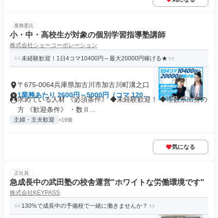
業務委託
小・中・高校生が対象の個別学習指導塾講師
株式会社ショーコーポレーション
未経験歓迎！1日4コマ10400円～最大20000円稼げる★
〒675-0064兵庫県加古川市加古川町溝之口
1業務あたり 2600円～5000円（コマ 120
求めている人材 《必須条件》 ◆未経験歓迎！ ◆理数系出身の
分）
方 《歓迎条件》 ・数Ⅱ...
主婦・主夫歓迎
+19個
気になる
正社員
急成長中の武田塾の校舎運営"ホワイトな労働環境です"
株式会社KEYPASS
130%で成長中の予備校で一緒に働きませんか？