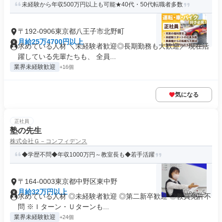
未経験から年収500万円以上も可能★40代・50代転職者多数
〒192-0906東京都八王子市北野町
月給25万4700円以上
求めている人材 ＼未経験者歓迎◎長期勤務も大歓迎／ 現在活
躍している先輩たちも、 全員...
業界未経験歓迎
+16個
気になる
正社員
塾の先生
株式会社Ｇ－コンフィデンス
◆学歴不問◆年収1000万円～教室長も◆若手活躍
〒164-0003東京都中野区東中野
月給32万円以上
求めている人材 ◎未経験者歓迎 ◎第二新卒歓迎 ◎教員免許不
問 ※Ｉターン・Ｕターンも...
業界未経験歓迎
+24個