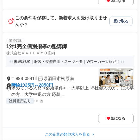
気になる
この条件を保存して、新着求人を受け取りませ
受け取る
んか？
業務委託
1対1完全個別指導の塾講師
株式会社ＫＡＴＥＫＹＯ庄内
未経験OK｜服装・髪型自由・スーツ不要｜Wワーカー大歓迎！
〒998-0841山形県酒田市松原南
時給1925円～2850円
求めている人材 <必須条件> ・大卒以上 ※社会人の方、短大卒
の方、大学中退の方 応募...
社員登用あり
+10個
気になる
この企業の類似求人を見る