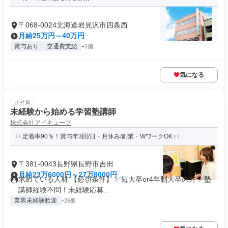
〒068-0024北海道岩見沢市四条西
月給25万円～40万円
賞与あり
交通費支給
+1個
気になる
正社員
未経験から始める学習塾講師
株式会社アイキューブ
定着率90％！賞与年3回/日・月休み/副業・WワークOK
〒381-0043長野県長野市吉田
月給23万6000円～27万8000円
求めている人材 【必須条件】 ✅短大卒or4年制大卒の方 ✅塾
講師経験不問！未経験応募...
業界未経験歓迎
+26個