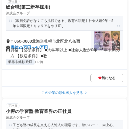
正社員
総合職(第二新卒採用)
練成会グループ
【教員免許がなくても挑戦できる、教育の現場】社会人歴0年～5
年未満限定！キャリアをやり直し...
〒060-0808北海道札幌市北区北八条西
月給25万円～40万円
資格 【必須条件】 ■大学卒以上 ■社会人歴が0年～5年未満の
方 【歓迎条件】 ■教...
業界未経験歓迎
+17個
気になる
この企業の類似求人を見る
正社員
小樽の学習塾 教育業界の正社員
練成会グループ
子ども達の成長を支える人対人の職場です。熱いハート、向上心、