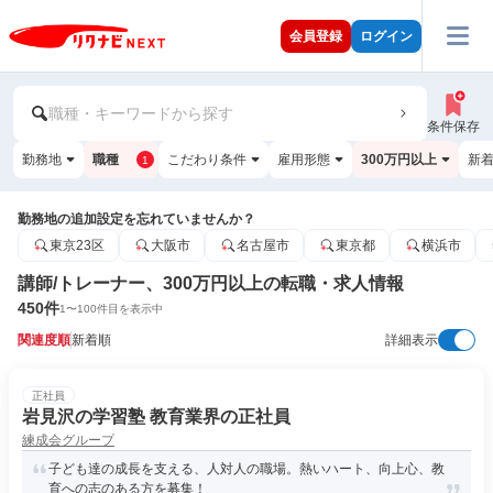
会員登録
ログイン
職種・キーワードから探す
条件保存
勤務地
職種
こだわり条件
雇用形態
300万円以上
新
1
勤務地の追加設定を忘れていませんか？
東京23区
大阪市
名古屋市
東京都
横浜市
講師/トレーナー、300万円以上の転職・求人情報
450
件
1
〜
100
件目を表示中
関連度順
新着順
詳細表示
正社員
岩見沢の学習塾 教育業界の正社員
練成会グループ
子ども達の成長を支える、人対人の職場。熱いハート、向上心、教
育への志のある方を募集！