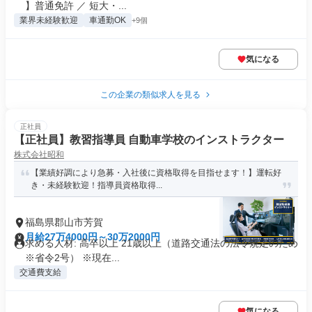
】普通免許 ／ 短大・...
業界未経験歓迎
車通勤OK
+9個
気になる
この企業の類似求人を見る
正社員
【正社員】教習指導員 自動車学校のインストラクター
株式会社昭和
【業績好調により急募・入社後に資格取得を目指せます！】運転好
き・未経験歓迎！指導員資格取得...
福島県郡山市芳賀
月給27万4000円～30万2000円
求める人材: 高卒以上 21歳以上（道路交通法の法令規定のため
※省令2号） ※現在...
交通費支給
気になる