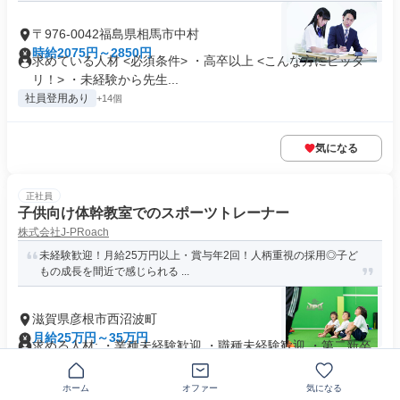
〒976-0042福島県相馬市中村
時給2075円～2850円
求めている人材 <必須条件> ・高卒以上 <こんな方にピッタ
リ！> ・未経験から先生...
社員登用あり
+14個
気になる
正社員
子供向け体幹教室でのスポーツトレーナー
株式会社J-PRoach
未経験歓迎！月給25万円以上・賞与年2回！人柄重視の採用◎子ど
もの成長を間近で感じられる ...
滋賀県彦根市西沼波町
月給25万円～35万円
求める人材: ・業種未経験歓迎 ・職種未経験歓迎 ・第二新卒
歓迎 ・社会人歴10年以...
交通費支給
ホーム
オファー
気になる