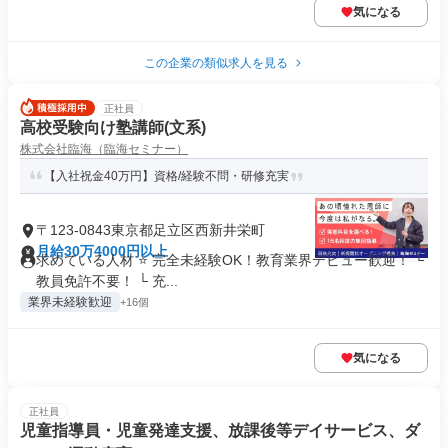
気になる
この企業の類似求人を見る
正社員
高校受験向け塾講師(文系)
株式会社臨海（臨海セミナー）
【入社祝金40万円】資格/経験不問・研修充実
〒123-0843東京都足立区西新井栄町
月給30万4000円以上
求めている人材 ⭐ 完全未経験OK！教育業界デビュー歓迎！ └
教員免許不要！ └ 充...
業界未経験歓迎
+16個
気になる
正社員
児童指導員・児童発達支援、放課後等デイサービス、ダ