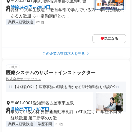
〒224-0041神奈川県横浜市都筑区仲町台
時給1425円～2000円
資格 ◇大学生歓迎 ◇教育学部で学んでいる方・学んだ経験の
ある方歓迎 ◇非常勤講師との...
業界未経験歓迎
+21個
気になる
この企業の類似求人を見る
正社員
医療システムのサポートインストラクター
株式会社オーテックス
【未経験OK！】医療事務の経験も活かせる◎時短勤務も相談OK
〒461-0001愛知県名古屋市東区泉
月給25万円～38万円
求めている人材 要普通自動車免許（AT限定可） 学歴不問 未
経験歓迎 第二新卒の方歓...
業界未経験歓迎
学歴不問
+10個