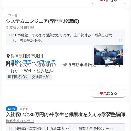
気になる
正社員
システムエンジニア(専門学校講師)
学校法人誠和学院
SEの経験、そのまま授業になります。土日祝休み・残業ほぼな
し・教員免許不要。
兵庫県姫路市兼田
月給22万円～35万500円
求める人材: ＜必須条件＞ ・普通自動車運転免許 下記のいず
れか ・Web・組み込み...
即日勤務OK
交通費支給
気になる
NEW
正社員
入社祝い金30万円)小中学生と保護者を支える学習塾講師
株式会社れんせい
【未経験×異業種歓迎】祝金30万・住宅手当有！年収400万〜