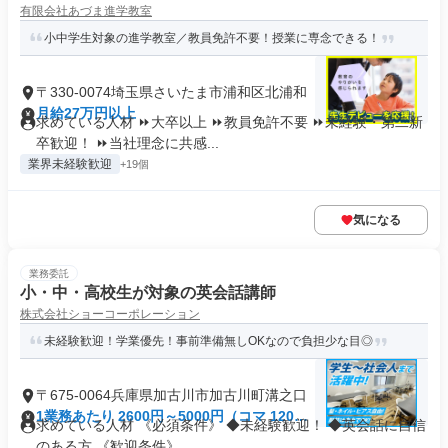
有限会社あづま進学教室
小中学生対象の進学教室／教員免許不要！授業に専念できる！
〒330-0074埼玉県さいたま市浦和区北浦和
月給27万円以上
求めている人材 ⏩大卒以上 ⏩教員免許不要 ⏩未経験・第二新
卒歓迎！ ⏩当社理念に共感...
業界未経験歓迎
+19個
気になる
業務委託
小・中・高校生が対象の英会話講師
株式会社ショーコーポレーション
未経験歓迎！学業優先！事前準備無しOKなので負担少な目◎
〒675-0064兵庫県加古川市加古川町溝之口
1業務あたり 2600円～5000円（コマ 120
求めている人材 《必須条件》 ◆未経験歓迎！ ◆英会話に自信
分）
のある方 《歓迎条件》 ...