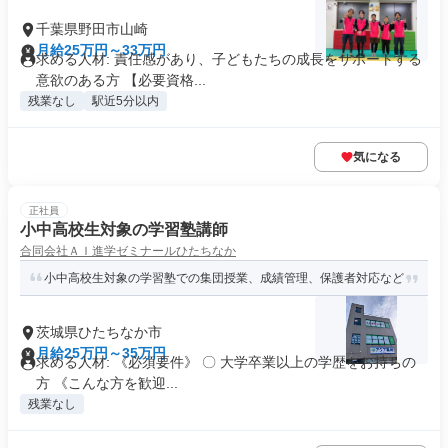
千葉県野田市山崎
月給25万円～33万円
求める人材: 責任感があり、子どもたちの成長をサポートする
意欲のある方 【必要資格...
残業なし
駅近5分以内
気になる
正社員
小中高校生対象の学習塾講師
合同会社ＡＩ進学ゼミナールひたちなか
小中高校生対象の学習塾での集団授業、成績管理、保護者対応など
茨城県ひたちなか市
月給25万円～35万円
求める人材: 《必須要件》 〇 大学卒業以上の学歴をお持ちの
方 《こんな方を歓迎...
残業なし