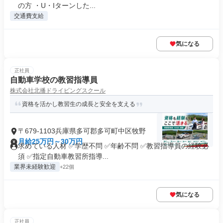
の方 ・U・Iターンした...
交通費支給
気になる
正社員
自動車学校の教習指導員
株式会社北播ドライビングスクール
資格を活かし教習生の成長と安全を支える
〒679-1103兵庫県多可郡多可町中区牧野
月給25万円～30万円
求めている人材 ✅学歴不問 ✅年齢不問 ✅教習指導員の経験必
須 ✅指定自動車教習所指導...
業界未経験歓迎
+22個
気になる
正社員