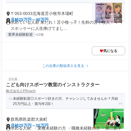
〒053-0033北海道苫小牧市木場町
月給25万円～40万円
求めている人材 来たれ！苫小牧っ子！生粋の苫小牧人！ アイ
スホッケーに人生捧げてまし...
業界未経験歓迎
+22個
気になる
この企業の類似求人を見る
正社員
こども向けスポーツ教室のインストラクター
株式会社J-PRoach
未経験歓迎◎スポーツ好きの方、チャレンジしてみませんか？月給
25万円以上・賞与年2回！
群馬県邑楽郡大泉町
月給25万円～35万円
求める人材: ・業種未経験の方 ・職種未経験の方 ・第二新卒