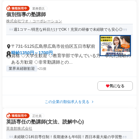
業務委託
個別指導の塾講師
株式会社ワオ・コーポレーション
週1コマ～/得意な科目だけでOK！充実の研修で未経験でも安心◎
〒731-5125広島県広島市佐伯区五日市駅前
時給1350円～1700円
資格 ◇大学生歓迎 ◇教育学部で学んでいる方・学んだ経験の
ある方歓迎 ◇非常勤講師との...
業界未経験歓迎
+21個
気になる
この企業の類似求人を見る
正社員
英語専任の塾講師(文法、読解中心)
英進館株式会社
未経験◎1科目専任制！長期連休も年6回！西日本最大級の学習塾