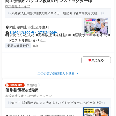
商工会議所パソコン教室のインストラクター職
株式会社ミライフ
未経験入社9割◎研修充実／マイカー通勤可（駐車場代も支給）
岡山県岡山市北区厚生町
月給24万300円～27万9400円
求めている人材 ■高卒以上 ■未経験OK ■経験やスキルも不問 ■
PCスキル問いません...
業界未経験歓迎
+16個
気になる
この企業の類似求人を見る
業務委託
個別指導塾の講師
株式会社ワオ・コーポレーション
知ってる知識がそのまま活きる！バイトデビューにもピッタリ◎