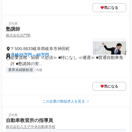
気になる
正社員
塾講師
株式会社志門塾
〒500-8833岐阜県岐阜市神田町
月給25万円～40万円
必要資格・経験 ≪必須≫ ■特になし ≪優遇≫ ■普通自動車免
許 ■塾講師の実...
業界未経験歓迎
+5個
気になる
この企業の類似求人を見る
正社員
自動車教習所の指導員
株式会社八王子中央自動車学校