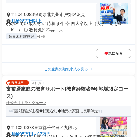
〒804-0093福岡県北九州市戸畑区沢見
月給28万円以上
求めている人材 ✅ 応募条件 ◎ 四大卒以上（大学中退もO
K！） ◎ 教員免許不要！未...
業界未経験歓迎
+17個
気になる
この企業の類似求人を見る
正社員
富裕層家庭の教育サポート(教育経験者枠)(地域限定コー
ス)
株式会社トライグループ
面談経験が主役◆転勤なし◆地元の家庭に長期伴走
〒102-0073東京都千代田区九段北
月給35万円～67万円
求めている人材 【必須】 ・大卒以上 ・60歳未満（省令1号：