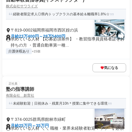
株式会社サワライズ
経験者限定求人◎県内トップクラスの基本給＆離職率1.8%☆
〒819-0002福岡県福岡市西区姪の浜
月給23万400円～28万5400円
求めている人材 【応募必須条件】 ・教習指導員資格者証をお
持ちの方 ・普通自動車第一種...
介護休暇あり
+15個
気になる
正社員
塾の指導講師
有限会社 創育社
未経験歓迎｜日祝休み・残業月10h＊授業に集中できる環境
〒374-0025群馬県館林市緑町
月給25万円～35万円
求めている人材 ＼＼ 職種・業界未経験者歓迎！ ／／ 【 必須