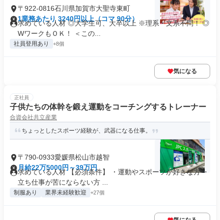
〒922-0816石川県加賀市大聖寺東町
1業務あたり 3240円以上（コマ 90分）
求めている人材 ◎大学生可、大卒以上 ※理系・文系不問！ ◎
WワークもＯＫ！ ＜この...
社員登用あり
+8個
気になる
正社員
子供たちの体幹を鍛え運動をコーチングするトレーナー
合資会社共立産業
ちょっとしたスポーツ経験が、武器になる仕事。
〒790-0933愛媛県松山市越智
月給22万5000円～39万円
求めている人材 【必須条件】 ・運動やスポーツが好きな方 ・
立ち仕事が苦にならない方 ...
制服あり
業界未経験歓迎
+27個