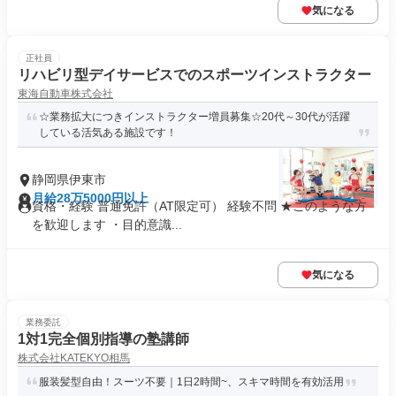
気になる
正社員
リハビリ型デイサービスでのスポーツインストラクター
東海自動車株式会社
☆業務拡大につきインストラクター増員募集☆20代～30代が活躍
している活気ある施設です！
静岡県伊東市
月給28万5000円以上
資格・経験 普通免許（AT限定可） 経験不問 ★このような方
を歓迎します ・目的意識...
気になる
業務委託
1対1完全個別指導の塾講師
株式会社KATEKYO相馬
服装髪型自由！スーツ不要｜1日2時間~、スキマ時間を有効活用