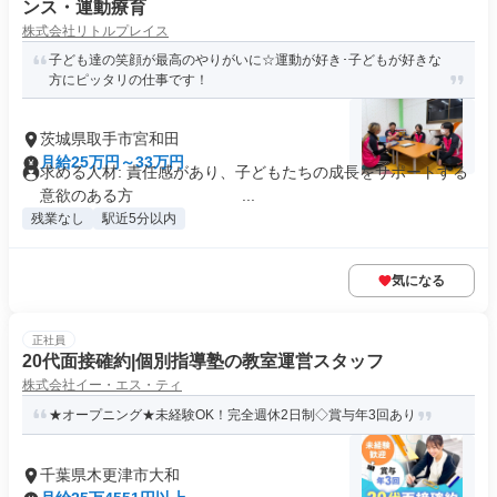
ンス・運動療育
株式会社リトルプレイス
子ども達の笑顔が最高のやりがいに☆運動が好き･子どもが好きな
方にピッタリの仕事です！
茨城県取手市宮和田
月給25万円～33万円
求める人材: 責任感があり、子どもたちの成長をサポートする
意欲のある方 ...
残業なし
駅近5分以内
気になる
正社員
20代面接確約|個別指導塾の教室運営スタッフ
株式会社イー・エス・ティ
★オープニング★未経験OK！完全週休2日制◇賞与年3回あり
千葉県木更津市大和