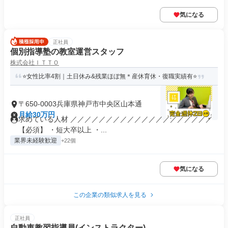
気になる
正社員
個別指導塾の教室運営スタッフ
株式会社ＩＴＴＯ
⭐女性比率4割｜土日休み&残業ほぼ無＊産休育休・復職実績有⭐
〒650-0003兵庫県神戸市中央区山本通
月給30万円
求めている人材 ／／／／／／／／／／／／／／／／／／／／
【必須】 ・短大卒以上 ・...
業界未経験歓迎
+22個
気になる
この企業の類似求人を見る
正社員
自動車教習指導員(インストラクター)