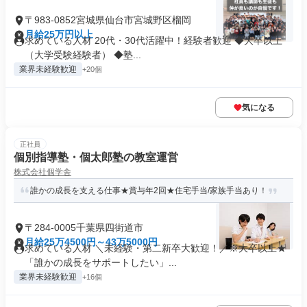
〒983-0852宮城県仙台市宮城野区榴岡
月給25万円以上
求めている人材 20代・30代活躍中！経験者歓迎 ◆大卒以上
（大学受験経験者） ◆塾...
業界未経験歓迎
+20個
気になる
正社員
個別指導塾・個太郎塾の教室運営
株式会社個学舎
誰かの成長を支える仕事★賞与年2回★住宅手当/家族手当あり！
〒284-0005千葉県四街道市
月給25万4500円～43万5000円
求めている人材 ＼未経験・第二新卒大歓迎！／※大卒以上★
「誰かの成長をサポートしたい」...
業界未経験歓迎
+16個