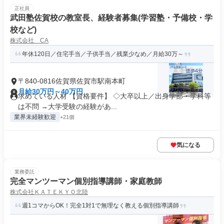
正社員
武田塾佐賀校の教室長、経験者募集(学習塾・予備校・学
校など)
株式会社 CA
年休120日／住宅手当／子供手当／残業少なめ／月給30万～
〒840-0816佐賀県佐賀市駅南本町
月給30万円～40万円
求めている人材 【資格要件】 ◇大卒以上／出身学部・学科等
は不問 →大学受験の経験があ...
業界未経験歓迎
+21個
気になる
業務委託
完全マンツーマン個別指導講師・家庭教師
株式会社ＫＡＴＥＫＹＯ北陸
週1コマからOK！完全1対1で無理なく教える個別指導講師