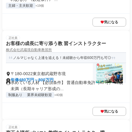
主婦・主夫歓迎
+19個
気になる
正社員
お客様の成長に寄り添う教 習インストラクター
株式会社武蔵境自動車教習所
ノルマじゃなく上達を追える！未経験から年収600万円も可◎
〒180-0022東京都武蔵野市境
年俸480万円～800万円
求めている人材 【必須条件】 普通自動車免許（AT可） 45歳
未満（長期キャリア形成の...
制服あり
業界未経験歓迎
+40個
気になる
正社員