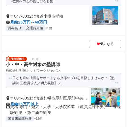
教育への志のある方を募集！
〒047-0032北海道小樽市稲穂
月給25万円～40万円
賞与あり
交通費支給
+1個
気になる
正社員
小・中・高生対象の塾講師
株式会社明光ネットワークジャパン
子ども達の成長をサポートする指導のプロを目指しませんか？【塾
講師 正社員求人／明光義塾】フ...
〒004-0051北海道札幌市厚別区厚別中央一
条
月給25万円以上
資格 専門・短大・大学・大学院卒業 （教員免許不要） ・未経
験歓迎 ・第二新卒歓迎
業界未経験歓迎
+12個