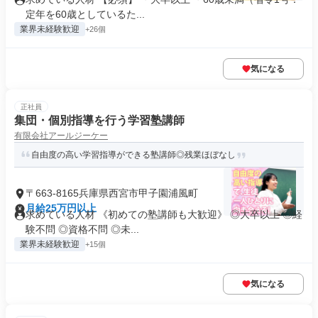
定年を60歳としているた...
業界未経験歓迎
+26個
気になる
正社員
集団・個別指導を行う学習塾講師
有限会社アールジーケー
自由度の高い学習指導ができる塾講師◎残業ほぼなし
〒663-8165兵庫県西宮市甲子園浦風町
月給25万円以上
求めている人材 《初めての塾講師も大歓迎》 ◎大卒以上 ◎経
験不問 ◎資格不問 ◎未...
業界未経験歓迎
+15個
気になる