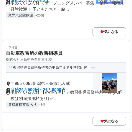
月給25万4551円以上
求めている人材 ＼オープニングメンバー募集／ 業界・職種未
経験歓迎！ 子どもたちと一緒...
業界未経験歓迎
+25個
気になる
正社員
自動車教習所の教習指導員
株式会社三条中央自動車学校
教習指導員資格所持者の中高年ミドル世代応援！
〒955-0053新潟県三条市北入蔵
月給24万500円～26万6000円
求めている人材 【必須条件】 ✅教習指導員資格所持者 (未経
験は別途採用枠あり) ✅...
資格取得支援あり
+5個
気になる