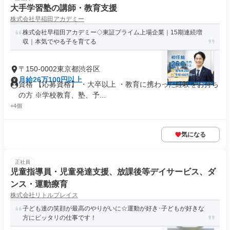
大手学習塾の講師・教育支援
株式会社早稲田アカデミー
株式会社早稲田アカデミー◇東証プライム上場企業｜15期連続増
収｜本気でやる子を育てる
〒150-0002東京都渋谷区
月給26万100円以上
資格 【応募資格】 ・大卒以上 ・教育に携わった経験をお持ち
の方 ※学校教育、塾、予...
+4個
気になる
正社員
児童指導員・児童発達支援、放課後等デイサービス、ダ
ンス・運動療育
株式会社リトルプレイス
子ども達の笑顔が最高のやりがいに☆運動が好き･子どもが好きな
方にピッタリの仕事です！