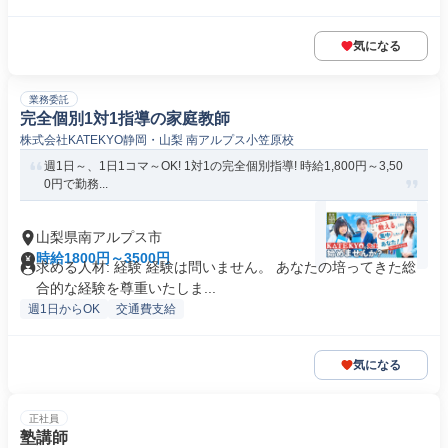
気になる
業務委託
完全個別1対1指導の家庭教師
株式会社KATEKYO静岡・山梨 南アルプス小笠原校
週1日～、1日1コマ～OK! 1対1の完全個別指導! 時給1,800円～3,50
0円で勤務...
山梨県南アルプス市
時給1800円～3500円
求める人材: 経験 経験は問いません。 あなたの培ってきた総
合的な経験を尊重いたしま...
週1日からOK
交通費支給
気になる
正社員
塾講師