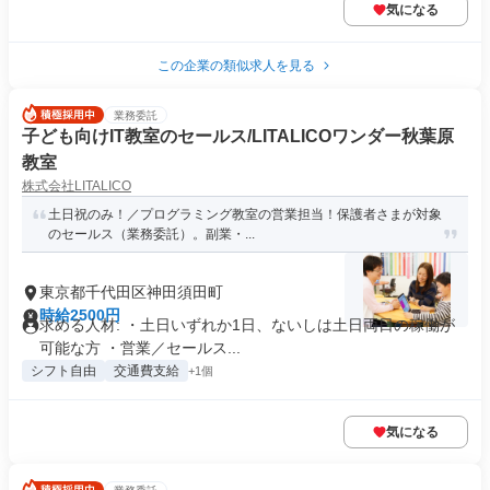
気になる
この企業の類似求人を見る
業務委託
子ども向けIT教室のセールス/LITALICOワンダー秋葉原
教室
株式会社LITALICO
土日祝のみ！／プログラミング教室の営業担当！保護者さまが対象
のセールス（業務委託）。副業・...
東京都千代田区神田須田町
時給2500円
求める人材: ・土日いずれか1日、ないしは土日両日の稼働が
可能な方 ・営業／セールス...
シフト自由
交通費支給
+1個
気になる