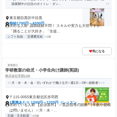
国展開中の注目のボイトレ・ダン...
東京都目黒区中目黒
時給1700円～4200円
求める人材: 講師経験不問！ スキルや実力も大切ですが、
「踊ることが大好き」「生徒...
シフト自由
交通費支給
+1個
気になる
業務委託
学研教室の幼児・小学生向け講師(英語)
株式会社学研Link
月・水・木・金・日いずれかで働ける方✨週1日～OK✨経験者✨
〒115-0055東京都北区赤羽西
1業務あたり 1200円～1320円（レッスン 60
求めている人材 【必須条件】 ✅英語指導の経験 （年数や規模
分）
は問いません） ✅月・水・...
主婦・主夫歓迎
+10個