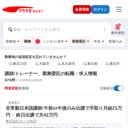
会員登録
ログイン
職種・キーワードから探す
条件保存
勤務地
職種
こだわり条件
業務委託
年収
新着のみ
1
勤務地の追加設定を忘れていませんか？
東京23区
大阪市
名古屋市
東京都
横浜市
講師/トレーナー、業務委託の転職・求人情報
474
件
1
〜
100
件目を表示中
関連度順
新着順
詳細表示
業務委託
非常勤日本語講師:午前or午後のみ出講で手取り月給21万
円・ 終日出講で月42万円
株式会社エース外語