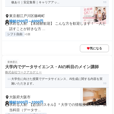
修あり｜安定集客｜キャリアアッ...
東京都江戸川区篠崎町
時給2500円～6000円
求める人材: 【未経験歓迎】 こんな方を歓迎します！ ・人と
話すことが好きな方 ...
シフト自由
+1個
気になる
業務委託
大学内でデータサイエンス・AIの科目のメイン講師
株式会社ワークアカデミー
大学生に向けた授業でデータサイエンス、AI生成に関する内容を実
施いただきます。
大阪府大阪市
時給3000円～3300円
求める人材: 【必須のスキル】 * 大学での情報授業の経験 * 該
当科目（データサ...