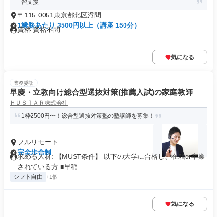
習支援
〒115-0051東京都北区浮間
1業務あたり 3500円以上（講座 150分）
資格 資格不問
気になる
業務委託
早慶・立教向け総合型選抜対策(推薦入試)の家庭教師
ＨＵＳＴＡＲ株式会社
1枠2500円〜！総合型選抜対策塾の塾講師を募集！
フルリモート
完全歩合制
求める人材: 【MUST条件】 以下の大学に合格し、在籍or卒業
されている方 ■早稲...
シフト自由
+1個
気になる