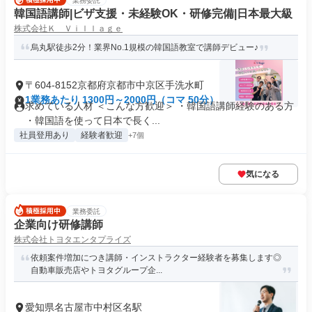
業務委託
韓国語講師|ビザ支援・未経験OK・研修完備|日本最大級
株式会社Ｋ Ｖｉｌｌａｇｅ
烏丸駅徒歩2分！業界No.1規模の韓国語教室で講師デビュー♪
〒604-8152京都府京都市中京区手洗水町
1業務あたり 1300円～2000円（コマ 50分）
求めている人材 ＜こんな方歓迎＞ ・韓国語講師経験のある方
・韓国語を使って日本で長く...
社員登用あり
経験者歓迎
+7個
気になる
業務委託
企業向け研修講師
株式会社トヨタエンタプライズ
依頼案件増加につき講師・インストラクター経験者を募集します◎
自動車販売店やトヨタグループ企...
愛知県名古屋市中村区名駅