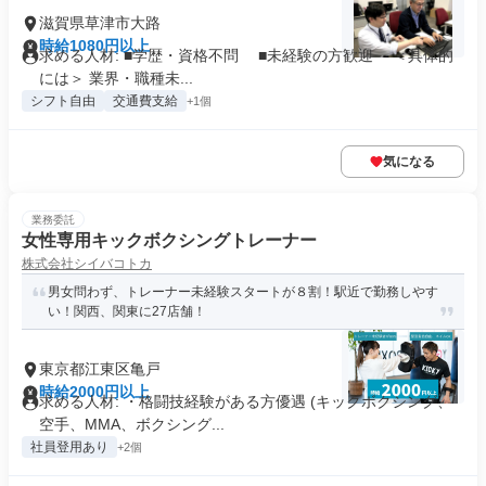
滋賀県草津市大路
時給1080円以上
求める人材: ■学歴・資格不問 ■未経験の方歓迎 ＜具体的
には＞ 業界・職種未...
シフト自由
交通費支給
+1個
気になる
業務委託
女性専用キックボクシングトレーナー
株式会社シイバコトカ
男女問わず、トレーナー未経験スタートが８割！駅近で勤務しやす
い！関西、関東に27店舗！
東京都江東区亀戸
時給2000円以上
求める人材: ・格闘技経験がある方優遇 (キックボクシング、
空手、MMA、ボクシング...
社員登用あり
+2個