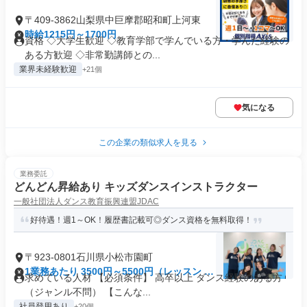
〒409-3862山梨県中巨摩郡昭和町上河東
時給1215円～1700円
資格 ◇大学生歓迎 ◇教育学部で学んでいる方・学んだ経験の
ある方歓迎 ◇非常勤講師との...
業界未経験歓迎
+21個
気になる
この企業の類似求人を見る
業務委託
どんどん昇給あり キッズダンスインストラクター
一般社団法人ダンス教育振興連盟JDAC
好待遇！週1～OK！履歴書記載可◎ダンス資格を無料取得！
〒923-0801石川県小松市園町
1業務あたり 3500円～5500円（レッスン 60
求めている人材 【必須条件】 高卒以上 ダンス経験のある方
分）
（ジャンル不問） 【こんな...
社員登用あり
+20個