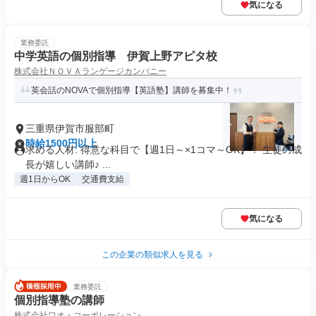
気になる
業務委託
中学英語の個別指導 伊賀上野アピタ校
株式会社ＮＯＶＡランゲージカンパニー
英会話のNOVAで個別指導【英語塾】講師を募集中！
三重県伊賀市服部町
時給1500円以上
求める人材: 得意な科目で【週1日～×1コマ～OK】！ 生徒の成
長が嬉しい講師♪ ...
週1日からOK
交通費支給
気になる
この企業の類似求人を見る
業務委託
個別指導塾の講師
株式会社ワオ・コーポレーション