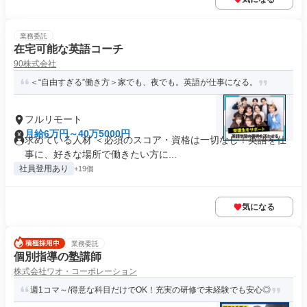
業務委託
在宅可能な英語コーチ
90株式会社
＜“自由すぎる”働き方＞家でも、夜でも。英語が仕事になる。
フルリモート
月給6万円～40万5000円
求めている人材 ＜必須のスコア・資格は一切なし！英語を仕
事に、好きな場所で働きたい方に...
社員登用あり
+19個
気になる
業務委託
個別指導の塾講師
株式会社ワオ・コーポレーション
週1コマ～/得意な科目だけでOK！充実の研修で未経験でも安心◎