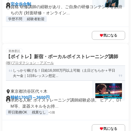
完全歩合制
資格 研修講師の経験があり、ご自身の研修コンテンツをお持
ちの方 (対面研修・オンライン...
学歴不問
経験者歓迎
気になる
業務委託
【ボイトレ】新宿・ボーカルボイストレーニング講師
(株)プロダクション・アズール
しっかり稼げる！日給16,000万円以上可能（土日どちらか＋平日
火〜金｜1日8レッスン想定...
東京都渋谷区代々木
時給1700円～3600円
求める人材: ボイストレーニング講師経験必須。 ピアノ、DT
M等、楽器スキルをお持...
即日勤務OK
残業なし
+1個
気になる