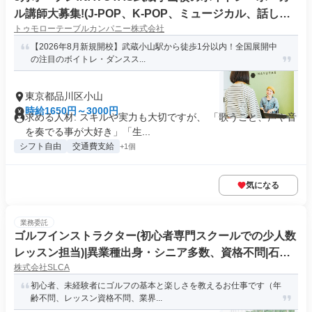
ル講師大募集!(J-POP、K-POP、ミュージカル、話し
トゥモローテーブルカンパニー株式会社
方、弾き語りetc)
【2026年8月新規開校】武蔵小山駅から徒歩1分以内！全国展開中
の注目のボイトレ・ダンスス...
東京都品川区小山
時給1650円～3000円
求める人材: スキルや実力も大切ですが、 「歌うこと、声や音
を奏でる事が大好き」「生...
シフト自由
交通費支給
+1個
気になる
業務委託
ゴルフインストラクター(初心者専門スクールでの少人数
レッスン担当)|異業種出身・シニア多数、資格不問|石川
株式会社SLCA
県白山市
初心者、未経験者にゴルフの基本と楽しさを教えるお仕事です（年
齢不問、レッスン資格不問、業界...