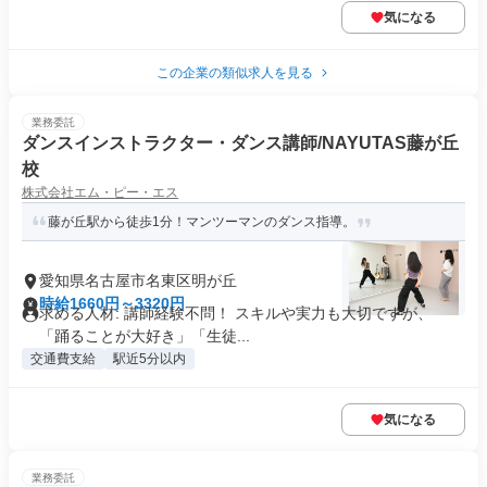
気になる
この企業の類似求人を見る
業務委託
ダンスインストラクター・ダンス講師/NAYUTAS藤が丘
校
株式会社エム・ピー・エス
藤が丘駅から徒歩1分！マンツーマンのダンス指導。
愛知県名古屋市名東区明が丘
時給1660円～3320円
求める人材: 講師経験不問！ スキルや実力も大切ですが、
「踊ることが大好き」「生徒...
交通費支給
駅近5分以内
気になる
業務委託