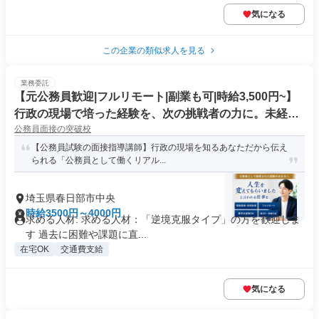
気になる
この企業の類似求人を見る
業務委託
【元公務員歓迎|フルリモート|副業も可|時給3,500円~】
行政の現場で培った経験を、次の挑戦者の力に。未経験
公務員面接の突破校
から始める公務員面接指導講師
【公務員試験の面接指導講師】行政の現場を知るあなただから伝え
られる「公務員として働くリアル...
埼玉県春日部市中央
時給3500円～4000円
求める人材: 求める人材：「逆境克服タイプ」の方を歓迎しま
す 過去に困難や課題に直...
在宅OK
交通費支給
気になる