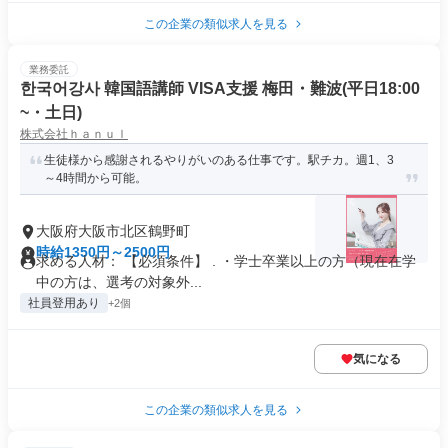
この企業の類似求人を見る
業務委託
한국어강사 韓国語講師 VISA支援 梅田・難波(平日18:00
~・土日)
株式会社ｈａｎｕｌ
生徒様から感謝されるやりがいのある仕事です。駅チカ。週1、3
～4時間から可能。
大阪府大阪市北区鶴野町
時給1350円～2500円
求める人材： 【必須条件】 . ・学士卒業以上の方（現在在学
中の方は、選考の対象外...
社員登用あり
+2個
気になる
この企業の類似求人を見る