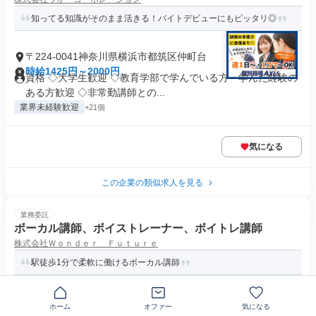
知ってる知識がそのまま活きる！バイトデビューにもピッタリ◎
〒224-0041神奈川県横浜市都筑区仲町台
時給1425円～2000円
資格 ◇大学生歓迎 ◇教育学部で学んでいる方・学んだ経験の
ある方歓迎 ◇非常勤講師との...
業界未経験歓迎
+21個
気になる
この企業の類似求人を見る
業務委託
ボーカル講師、ボイストレーナー、ボイトレ講師
株式会社Ｗｏｎｄｅｒ Ｆｕｔｕｒｅ
駅徒歩1分で柔軟に働けるボーカル講師
〒444-0839愛知県岡崎市羽根西新町
ホーム
オファー
気になる
1業務あたり 1560円～2200円（レッスン 60