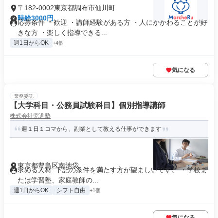
〒182-0002東京都調布市仙川町
時給3000円
応募条件 ＊歓迎 ・講師経験がある方 ・人にかかわることが好
きな方 ・楽しく指導できる...
週1日からOK
+4個
気になる
業務委託
【大学科目・公務員試験科目】個別指導講師
株式会社究進塾
週１日１コマから、副業として教える仕事ができます
東京都豊島区南池袋
求める人材: 下記の条件を満たす方が望ましいです。 ・学校ま
たは学習塾、家庭教師の...
週1日からOK
シフト自由
+1個
気になる