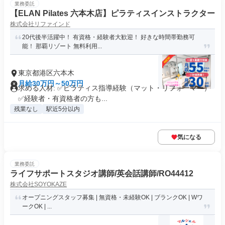
業務委託
【ELAN Pilates 六本木店】ピラティスインストラクター
株式会社リファインド
20代後半活躍中！ 有資格・経験者大歓迎！ 好きな時間帯勤務可
能！ 那覇リゾート 無料利用...
東京都港区六本木
月給30万円～50万円
求める人材: ✅ピラティス指導経験（マット・リフォーマー）
✅経験者・有資格者の方も...
残業なし
駅近5分以内
気になる
業務委託
ライフサポートスタジオ講師/英会話講師/RO44412
株式会社SOYOKAZE
オープニングスタッフ募集 | 無資格・未経験OK | ブランクOK | Wワ
ークOK | ...