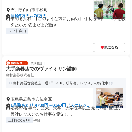
石川県白山市平松町
月給5万円～70万円
求める人材: 【このような方にお勧め】 ①初心者にゴルフを教
えたい方 ②まだまだ働き...
シフト自由
気になる
業務委託
大手楽器店でのヴァイオリン講師
島村楽器株式会社
島村楽器音楽教室 週1日～OK、研修有、レッスンのお仕事
広島県広島市安佐南区
1業務あたり 4730円～6149円（人のレッス
応募資格 専門、短大、大卒、大学院卒以上 週に1曜日以上、
ン 90分）
弊社レッスンのお仕事を優先し...
土日祝のみOK
+8個