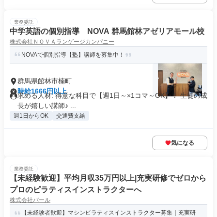
業務委託
中学英語の個別指導 NOVA 群馬館林アゼリアモール校
株式会社ＮＯＶＡランゲージカンパニー
NOVAで個別指導【塾】講師を募集中！
群馬県館林市楠町
時給1666円以上
求める人材: 得意な科目で【週1日～×1コマ～OK】！ 生徒の成
長が嬉しい講師♪ ...
週1日からOK
交通費支給
気になる
業務委託
【未経験歓迎】平均月収35万円以上|充実研修でゼロから
プロのピラティスインストラクターへ
株式会社パール
【未経験者歓迎】マシンピラティスインストラクター募集｜充実研