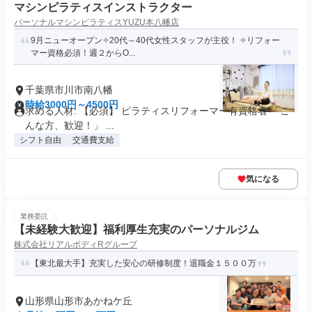
マシンピラティスインストラクター
パーソナルマシンピラティスYUZU本八幡店
9月ニューオープン✧20代～40代女性スタッフが主役！ ✧リフォー
マー資格必須！週２からO...
千葉県市川市南八幡
時給3000円～4500円
求める人材: 【必須】 ピラティスリフォーマー有資格者 「こ
んな方、歓迎！」 ...
シフト自由
交通費支給
気になる
業務委託
【未経験大歓迎】福利厚生充実のパーソナルジム
株式会社リアルボディRグループ
【東北最大手】充実した安心の研修制度！退職金１５００万
山形県山形市あかねケ丘