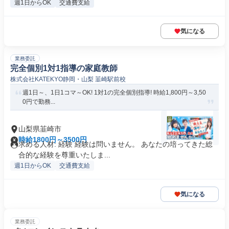
週1日からOK
交通費支給
気になる
業務委託
完全個別1対1指導の家庭教師
株式会社KATEKYO静岡・山梨 韮崎駅前校
週1日～、1日1コマ～OK! 1対1の完全個別指導! 時給1,800円～3,50
0円で勤務...
山梨県韮崎市
時給1800円～3500円
求める人材: 経験 経験は問いません。 あなたの培ってきた総
合的な経験を尊重いたしま...
週1日からOK
交通費支給
気になる
業務委託