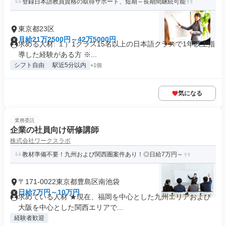
登録日本語教員資格の取得サポート、短期～長期間継続可能
東京都23区
月給21万2500円～42万5000円
求める人材: １）1クラス15名以上の日本語クラスで1年以上指
導した経験がある方 ※...
シフト自由
駅近5分以内
+1個
気になる
業務委託
企業の社員向け研修講師
株式会社ワークスラボ
教材準備不要！九州および関西圏案件あり！◎日給7万円～
〒171-0022東京都豊島区南池袋
日給7万円～10万円
求めている人材 ★現在、福岡を中心とした九州エリアおよび
大阪を中心とした関西エリアで...
経験者歓迎