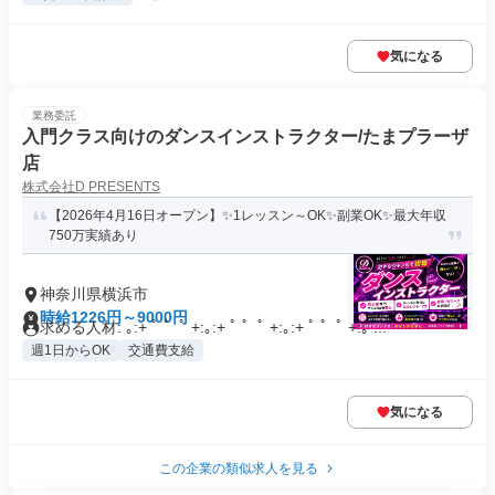
気になる
業務委託
入門クラス向けのダンスインストラクター/たまプラーザ
店
株式会社D PRESENTS
【2026年4月16日オープン】✨1レッスン～OK✨副業OK✨最大年収
750万実績あり
神奈川県横浜市
時給1226円～9000円
求める人材: ｡:+ ﾟ ゜ﾟ +:｡:+ ﾟ ゜ﾟ +:｡:+ ﾟ ゜ﾟ +:｡ ...
週1日からOK
交通費支給
気になる
この企業の類似求人を見る