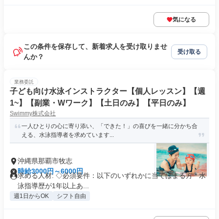
気になる
この条件を保存して、新着求人を受け取りませ
受け取る
んか？
業務委託
子ども向け水泳インストラクター【個人レッスン】【週
1~】【副業・Wワーク】【土日のみ】【平日のみ】
Swimmy株式会社
一人ひとりの心に寄り添い、「できた！」の喜びを一緒に分かち合
える、水泳指導者を求めています...
沖縄県那覇市牧志
時給3000円～6000円
求める人材: ◇必須要件：以下のいずれかに当てはまる方 * 水
泳指導歴が1年以上あ...
週1日からOK
シフト自由