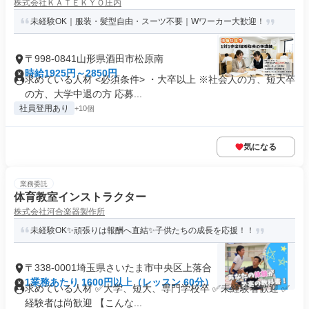
株式会社ＫＡＴＥＫＹＯ庄内
未経験OK｜服装・髪型自由・スーツ不要｜Wワーカー大歓迎！
〒998-0841山形県酒田市松原南
時給1925円～2850円
求めている人材 <必須条件> ・大卒以上 ※社会人の方、短大卒
の方、大学中退の方 応募...
社員登用あり
+10個
気になる
業務委託
体育教室インストラクター
株式会社河合楽器製作所
未経験OK✨頑張りは報酬へ直結✨子供たちの成長を応援！！
〒338-0001埼玉県さいたま市中央区上落合
1業務あたり 1600円以上（レッスン 60分）
求めている人材 ✅大学、短大、専門学校卒 ✅未経験者歓迎 ✅
経験者は尚歓迎 【こんな...