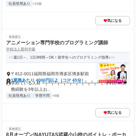
社員登用あり
+10個
気になる
業務委託
アニメーション専門学校のプログラミング講師
学校法人愛和学園
週1日～、1日3時間～OK！留学生へのプログラミング指導♪
〒812-0011福岡県福岡市博多区博多駅前
1業務あたり 4000円以上（コマ 45分）
求めている人材 ┴┬┴┬┴┬┴┬┴┬┴┬┴┬┴┬┴┬┴ いずれかの実
務経験を3年以上お...
社員登用あり
学歴不問
+9個
気になる
業務委託
8月オープン!NAYUTAS武蔵小山校のボイトレ・ボーカ