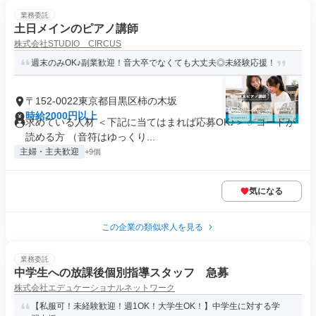
業務委託
土日メインのピアノ講師
株式会社STUDIO CIRCUS
週末のみOK♪副業歓迎！音大卒でなくても大丈夫◎未経験応援！
〒152-0022東京都目黒区柿の木坂
時給2000円以上
求めている人材 ＜下記に当てはまれば応募OK♪＞ ✅コードが
読める方 （音符はゆっくり...
主婦・主夫歓迎
+9個
気になる
この企業の類似求人を見る
業務委託
中学生への放課後個別指導スタッフ 急募
株式会社エデュケーショナルネットワーク
【私服可！未経験歓迎！週1OK！大学生OK！】中学生に対する学