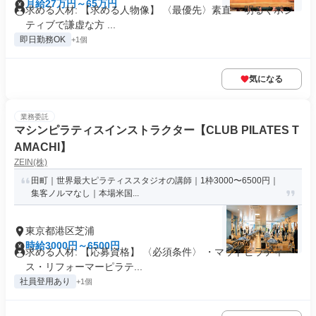
月給27万円～65万円
求める人材: 【求める人物像】 〈最優先〉素直 ・明るくポジ
ティブで謙虚な方 ...
即日勤務OK
+1個
気になる
業務委託
マシンピラティスインストラクター【CLUB PILATES T
AMACHI】
ZEIN(株)
田町｜世界最大ピラティススタジオの講師｜1枠3000〜6500円｜
集客ノルマなし｜本場米国...
東京都港区芝浦
時給3000円～6500円
求める人材: 【応募資格】 〈必須条件〉 ・マットピラティ
ス・リフォーマーピラテ...
社員登用あり
+1個