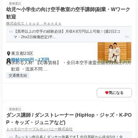
業務委託
幼児〜小学生の向け空手教室の空手講師|副業・Wワーク
歓迎
株式会社Ｃｌｏｕｄ Ｈａｎｄｓ
【黒帯以上の空手の経験必須】月収4.8万円以上可能！(週2日2コ
マ・2hx2日稼働想定)平...
東京都23区
時給3000円～1万円
求める人材: 【応募資格】 ・全日本空手連盟公認初段以上の方
歓迎 ・流派不問 ...
交通費支給
気になる
業務委託
ダンス講師 / ダンストレーナー (HipHop・ジャズ・K-PO
P・キッズ・ジュニアなど)
トゥモローテーブルカンパニー株式会社
【レッスン申込多くダンサー急募です】中目黒駅から徒歩5分！全