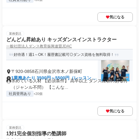
気になる
業務委託
どんどん昇給あり キッズダンスインストラクター
一般社団法人ダンス教育振興連盟JDAC
好待遇！週1～OK！履歴書記載可◎ダンス資格を無料取得！
〒920-0858石川県金沢市木ノ新保町
1業務あたり 3500円～5500円（レッスン 60
求めている人材 【必須条件】 高卒以上 ダンス経験のある方
分）
（ジャンル不問） 【こんな...
社員登用あり
+20個
気になる
業務委託
1対1完全個別指導の塾講師