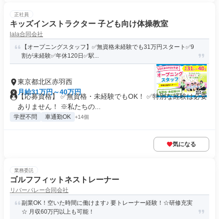
正社員
キッズインストラクター 子ども向け体操教室
lala合同会社
【オープニングスタッフ】✅無資格未経験でも31万円スタート✅9
割が未経験✅年休120日✅駅...
東京都北区赤羽西
月給31万円～40万円
【応募資格】 ✅無資格・未経験でもOK！ ✅特別な経験は必要
ありません！ ※私たちの...
学歴不問
車通勤OK
+14個
気になる
業務委託
ゴルフフィットネストレーナー
リバーバレー合同会社
副業OK！空いた時間に働けます♪ 要トレーナー経験！☆研修充実
☆ 月収60万円以上も可能！