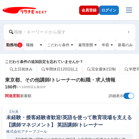
会員登録
ログイン
職種・キーワードから探す
勤務地
職種
こだわり条件
雇用形態
年収
新着のみ
1
こだわり条件の追加設定を忘れていませんか？
土日祝休み
年間休日120日以上
完全週休2日制
学歴
東京都、その他講師/トレーナーの転職・求人情報
186
件
1
〜
100
件目を表示中
関連度順
新着順
詳細表示
正社員
未経験・接客経験者歓迎!英語を使って教育現場を支える
【講師マネジメント】 英語講師/トレーナー
株式会社アチーブゴール