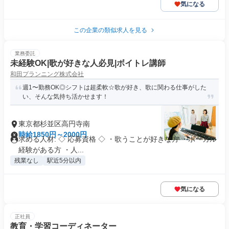
気になる
この企業の類似求人を見る
業務委託
未経験OK|歌が好きな人必見|ボイトレ講師
和田プランニング株式会社
週1〜勤務OK◎シフトは超柔軟☆歌が好き、歌に関わる仕事がした
い、そんな気持ち活かせます！
東京都杉並区高円寺南
時給1850円～2000円
求める人材: ◇ 応募資格 ◇ ・歌うことが好きな方 ・ボーカル
経験がある方 ・人...
残業なし
駅近5分以内
気になる
正社員
教育・学習コーディネーター