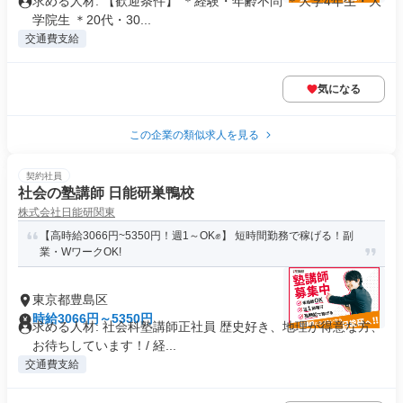
求める人材: 【歓迎条件】 ＊経験・年齢不問 ＊大学4年生・大
学院生 ＊20代・30...
交通費支給
気になる
この企業の類似求人を見る
契約社員
社会の塾講師 日能研巣鴨校
株式会社日能研関東
【高時給3066円~5350円！週1～OK✊】 短時間勤務で稼げる！副
業・WワークOK!
東京都豊島区
時給3066円～5350円
求める人材: 社会科塾講師正社員 歴史好き、地理が得意な方、
お待ちしています！/ 経...
交通費支給