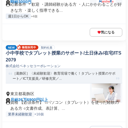
時給3000円
応募条件 ＊歓迎 ・講師経験がある方 ・人にかかわることが好
きな方 ・楽しく指導できる...
週1日からOK
+4個
気になる
NEW
契約社員
小中学校でタブレット授業のサポート/土日休み/在宅/ITS
2079
株式会社ベネッセコーポレーション
［葛飾区］〈未経験歓迎〉教育現場で働く！タブレット授業のサポ
ート／ICT支援員／研修充実／...
東京都葛飾区
月給26万6900円以上
資格 【必須条件】 ○パソコン（タブレット）を使った経験の
ある方 ○文書作成、表計算、...
業界未経験歓迎
+16個