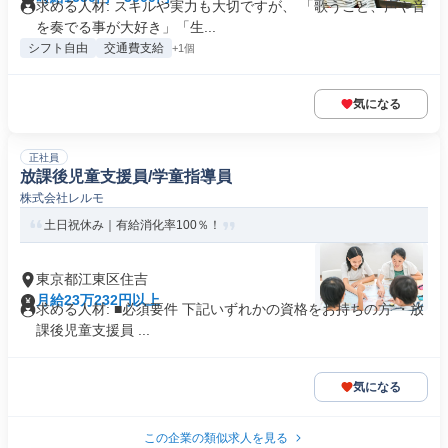
求める人材: スキルや実力も大切ですが、 「歌うこと、声や音
を奏でる事が大好き」「生...
シフト自由
交通費支給
+1個
気になる
正社員
放課後児童支援員/学童指導員
株式会社レルモ
土日祝休み｜有給消化率100％！
東京都江東区住吉
月給23万232円以上
求める人材: ■必須要件 下記いずれかの資格をお持ちの方 ・放
課後児童支援員 ...
気になる
この企業の類似求人を見る