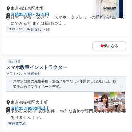
東京都江東区木場
月給25万円～27万円
経験・資格 ＜必須＞ ・スマホ・タブレットの操作がスムーズ
にできる方 または操作に抵...
学歴不問
転勤なし
+5個
気になる
契約社員
スマホ教室インストラクター
ソフトバンク株式会社
スマホ教室の先生募集！販売ノルマなし✅️年間休日123日以上⭐残
業少なめでプライベート充実...
東京都板橋区大山町
月給25万9500円以上
求める人材: ✅️ 必須条件 ・特別な資格や専門スキルは全く必要
ありません！ ✅️...
交通費支給