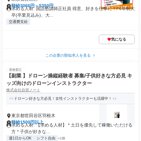
時給3066円～5350円
求める人材: 国語塾講師正社員 得意、好きを仕事に！/ 4年制大
卒(卒業見込み)、大...
交通費支給
気になる
この企業の類似求人を見る
業務委託
【副業 】ドローン操縦経験者 募集/子供好きな方必見 キ
ッズ向けのドローンインストラクター
株式会社自習ノート
ドローン好きな方必見！女性インストラクターも活躍中！
東京都世田谷区羽根木
時給1500円以上
求める人材: 【求める人材】 * 土日を優先して稼働いただける
方 * 子供が好きな...
週1日からOK
シフト自由
+1個