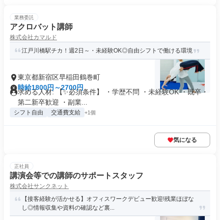
業務委託
アクロバット講師
株式会社カマルド
江戸川橋駅チカ！週2日～・未経験OK◎自由シフトで働ける環境
東京都新宿区早稲田鶴巻町
時給1800円～2700円
求める人材: 【✨必須条件】 ・学歴不問 ・未経験OK ・既卒・
第二新卒歓迎 ・副業...
シフト自由
交通費支給
+1個
気になる
正社員
講演会等での講師のサポートスタッフ
株式会社サンクネット
【接客経験が活かせる】オフィスワークデビュー歓迎!残業ほぼな
し◎情報収集や資料の確認など裏...