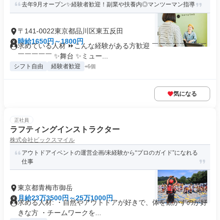
去年9月オープン✨経験者歓迎！副業や扶養内◎マンツーマン指導
〒141-0022東京都品川区東五反田
時給1650円～1800円
求めている人材 ⏩こんな経験がある方歓迎 ￣￣￣￣￣￣￣￣
￣￣￣￣￣ ✨舞台 ✨ミュー...
シフト自由
経験者歓迎
+6個
気になる
正社員
ラフティングインストラクター
株式会社ビックスマイル
アウトドアイベントの運営企画/未経験から“プロのガイド”になれる
仕事
東京都青梅市御岳
月給23万3500円～25万1000円
求める人材: ・自然やアウトドアが好きで、体を動かすのが好
きな方 ・チームワークを...