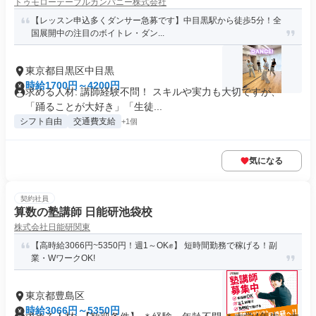
トゥモローテーブルカンパニー株式会社
【レッスン申込多くダンサー急募です】中目黒駅から徒歩5分！全
国展開中の注目のボイトレ・ダン...
東京都目黒区中目黒
時給1700円～4200円
求める人材: 講師経験不問！ スキルや実力も大切ですが、
「踊ることが大好き」「生徒...
シフト自由
交通費支給
+1個
気になる
契約社員
算数の塾講師 日能研池袋校
株式会社日能研関東
【高時給3066円~5350円！週1～OK✊】 短時間勤務で稼げる！副
業・WワークOK!
東京都豊島区
時給3066円～5350円