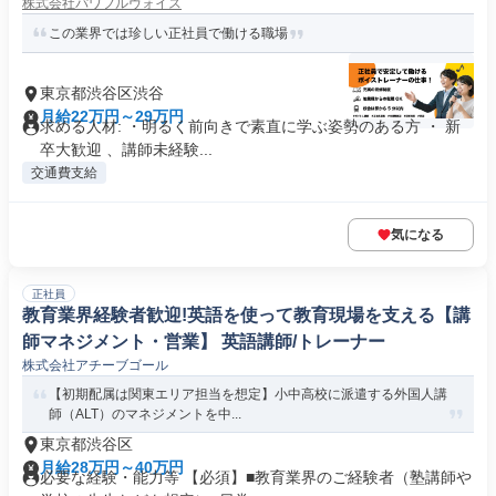
株式会社パワフルヴォイス
この業界では珍しい正社員で働ける職場
東京都渋谷区渋谷
月給22万円～29万円
求める人材: ・明るく前向きで素直に学ぶ姿勢のある方 ・ 新
卒大歓迎 、講師未経験...
交通費支給
気になる
正社員
教育業界経験者歓迎!英語を使って教育現場を支える【講
師マネジメント・営業】 英語講師/トレーナー
株式会社アチーブゴール
【初期配属は関東エリア担当を想定】小中高校に派遣する外国人講
師（ALT）のマネジメントを中...
東京都渋谷区
月給28万円～40万円
必要な経験・能力等 【必須】■教育業界のご経験者（塾講師や