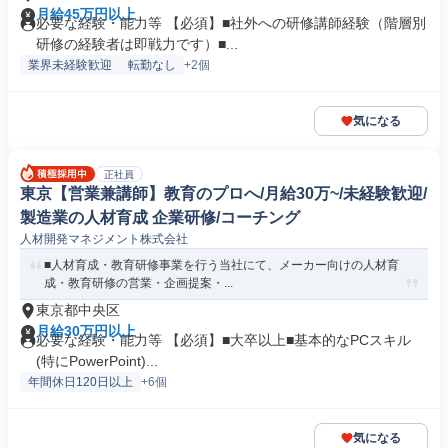
月給45万円以上
必要な経験・能力等 【必須】■社外への研修講師経験（階層別
研修の経験者は即戦力です）■...
業界未経験歓迎
転勤なし
+2個
気になる
正社員
東京【営業兼講師】教育のプロへ/月給30万~/未経験歓迎/
製造業の人材育成 企業研修/コーチング
人材開発マネジメント株式会社
■人材育成・教育研修事業を行う当社にて、メーカー向けの人材育
成・教育研修の営業・企画提案・...
東京都中央区
月給30万円以上
必要な経験・能力等 【必須】■大卒以上■基本的なPCスキル
(特にPowerPoint)...
年間休日120日以上
+6個
気になる