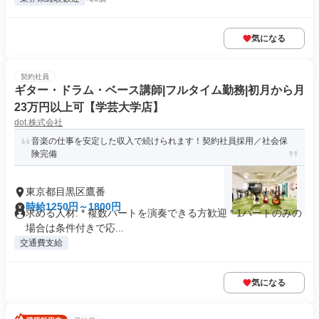
気になる
契約社員
ギター・ドラム・ベース講師|フルタイム勤務|初月から月
23万円以上可【学芸大学店】
dot.株式会社
音楽の仕事を安定した収入で続けられます！契約社員採用／社会保
険完備
東京都目黒区鷹番
時給1250円～1800円
求める人材: * 複数パートを演奏できる方歓迎 * 1パートのみの
場合は条件付きで応...
交通費支給
気になる