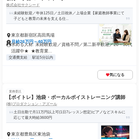
株式会社サクシード
未経験歓迎／年休125日／土日祝休／上場企業【家庭教師事業にて
子どもと教育の未来を支える仕...
東京都新宿区高田馬場
月給26万円～40万円
求める人材: 未経験歓迎／資格不問／第二新卒歓迎／20～30代
活躍中★ ㅤ ★教育業...
交通費支給
駅近5分以内
気になる
業務委託
【ボイトレ】池袋・ボーカルボイストレーニング講師
(株)プロダクション・アズール
土日出勤で月11万円以上可(1日7レッスン想定)ピアノなどスキルに
応じて最大時給3600円
東京都豊島区東池袋