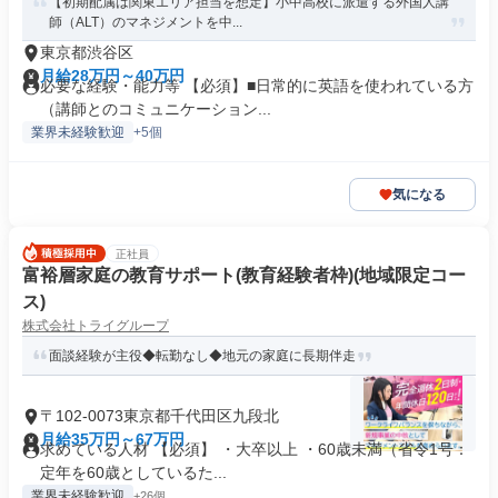
【初期配属は関東エリア担当を想定】小中高校に派遣する外国人講
師（ALT）のマネジメントを中...
東京都渋谷区
月給28万円～40万円
必要な経験・能力等 【必須】■日常的に英語を使われている方
（講師とのコミュニケーション...
業界未経験歓迎
+5個
気になる
正社員
富裕層家庭の教育サポート(教育経験者枠)(地域限定コー
ス)
株式会社トライグループ
面談経験が主役◆転勤なし◆地元の家庭に長期伴走
〒102-0073東京都千代田区九段北
月給35万円～67万円
求めている人材 【必須】 ・大卒以上 ・60歳未満（省令1号：
定年を60歳としているた...
業界未経験歓迎
+26個