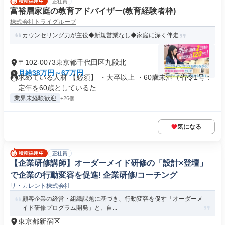
正社員
富裕層家庭の教育アドバイザー(教育経験者枠)
株式会社トライグループ
カウンセリング力が主役◆新規営業なし◆家庭に深く伴走
〒102-0073東京都千代田区九段北
月給38万円～67万円
求めている人材 【必須】 ・大卒以上 ・60歳未満（省令1号：
定年を60歳としているた...
業界未経験歓迎
+26個
気になる
正社員
【企業研修講師】オーダーメイド研修の「設計×登壇」
で企業の行動変容を促進! 企業研修/コーチング
リ・カレント株式会社
顧客企業の経営・組織課題に基づき、行動変容を促す「オーダーメ
イド研修プログラム開発」と、自...
東京都新宿区