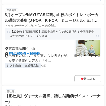
業務委託
8月オープン!NAYUTAS武蔵小山校のボイトレ・ボーカ
ル講師大募集!(J-POP、K-POP、ミュージカル、話し
トゥモローテーブルカンパニー株式会社
方、弾き語りetc)
【2026年8月新規開校】武蔵小山駅から徒歩1分以内！全国展開中
の注目のボイトレ・ダンスス...
東京都品川区小山
時給1650円～3000円
求める人材: スキルや実力も大切ですが、 「歌うこと、声や音
を奏でる事が大好き」「生...
シフト自由
交通費支給
+1個
気になる
正社員
【正社員】ヴォーカル講師、話し方講師(ボイストレーナ
ー)