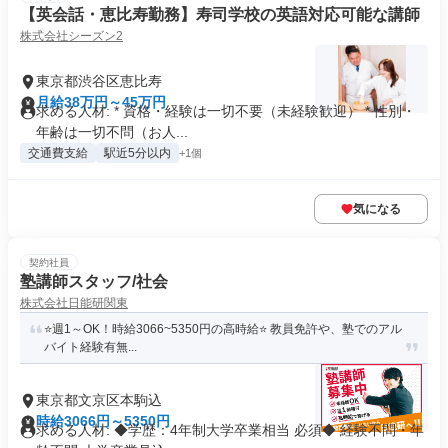
【英会話・恵比寿勤務】寿司学校の英語対応可能な講師
株式会社シーズン2
東京都渋谷区恵比寿
月給38万円～45万円
求める人材: * 資格・経験は一切不要（未経験歓迎） * 性別・
年齢は一切不問（お人...
交通費支給
駅近5分以内
+1個
気になる
契約社員
塾講師スタッフ/社会
株式会社日能研関東
⭐️週1～OK！時給3066~5350円の高時給⭐️ 教員免許や、塾でのアル
バイト経験有無...
東京都文京区本駒込
時給3066円～5350円
求める人材: ◆学歴：4年制大学卒業相当 必須◆ 経験不問・年