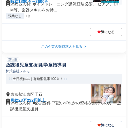
時給1800円～3600円
求める人材: ボイストレーニング講師経験必須。 ピアノ、DT
M等、楽器スキルをお持...
残業なし
+1個
気になる
この企業の類似求人を見る
正社員
放課後児童支援員/学童指導員
株式会社レルモ
土日祝休み｜有給消化率100％！
東京都江東区千石
月給23万232円以上
求める人材: ■必須要件 下記いずれかの資格をお持ちの方 ・放
課後児童支援員 ...
気になる