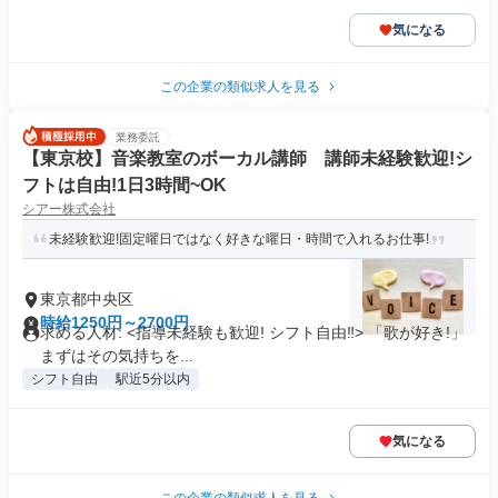
気になる
この企業の類似求人を見る
業務委託
【東京校】音楽教室のボーカル講師 講師未経験歓迎!シ
フトは自由!1日3時間~OK
シアー株式会社
未経験歓迎!固定曜日ではなく好きな曜日・時間で入れるお仕事!
東京都中央区
時給1250円～2700円
求める人材: <指導未経験も歓迎! シフト自由‼> 「歌が好き!」
まずはその気持ちを...
シフト自由
駅近5分以内
気になる