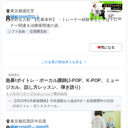
東京都港区芝
時給2500円以上
求める人材: 【応募条件】 ・トレーナー経験者もしくはトレー
ナー関連＆治療家関連の資...
シフト自由
交通費支給
気になる
この企業の類似求人を見る
業務委託
急募!ボイトレ・ボーカル講師(J-POP、K-POP、ミュー
ジカル、話し方レッスン、弾き語り)
トゥモローテーブルカンパニー株式会社
【2025年5月新規開校】中目黒駅から徒歩5分！全国展開中の注目
のボイトレ・ダンススクール...
東京都目黒区中目黒
時給1650円～3000円