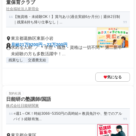
童保育クラブ
社会福祉法人新宿会
【無資格・未経験OK！】賞与あり(過去実績6か月分)｜週休2日制
｜残業&持ち帰り仕事なし｜...
東京都葛飾区東新小岩
月給21万9200円～23万200円
求める人材: ／ ＊学歴・職歴・資格は一切不問＊ 第二新卒・
未経験の方も多数活躍中！...
残業なし
交通費支給
気になる
契約社員
日能研の塾講師/国語
株式会社日能研関東
⭐️週1～OK！時給3066~5350円の高時給⭐️ 教員免許や、塾でのアル
バイト経験有無...
東京都台東区