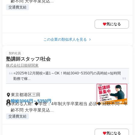
齢不問 大学卒業見込...
交通費支給
気になる
この企業の類似求人を見る
契約社員
塾講師スタッフ/社会
株式会社日能研関東
⭐️2025年12月開校⭐️週1～OK！時給3040~5350円の高時給⭐️短時間
勤務で稼...
東京都港区三田
時給3066円～5350円
求める人材: ◆学歴：4年制大学卒業相当 必須◆ 経験不問・年
齢不問 大学卒業見込...
交通費支給
気になる