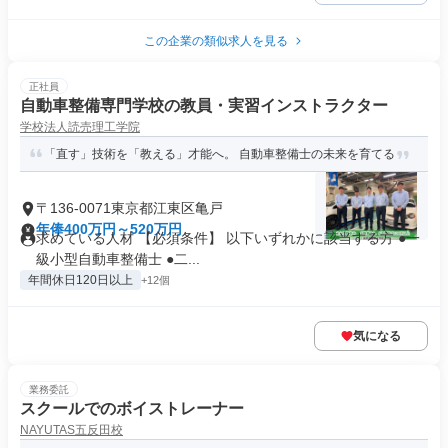
この企業の類似求人を見る
正社員
自動車整備専門学校の教員・実習インストラクター
学校法人読売理工学院
「直す」技術を「教える」才能へ。 自動車整備士の未来を育てる
〒136-0071東京都江東区亀戸
年俸400万円～520万円
求めている人材 【必須条件】 以下いずれかに該当する方 ●一
級小型自動車整備士 ●二...
年間休日120日以上
+12個
気になる
業務委託
スクールでのボイストレーナー
NAYUTAS五反田校