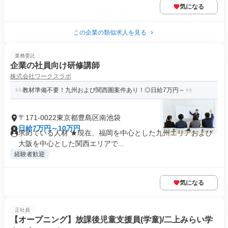
気になる
この企業の類似求人を見る
業務委託
企業の社員向け研修講師
株式会社ワークスラボ
教材準備不要！九州および関西圏案件あり！◎日給7万円～
〒171-0022東京都豊島区南池袋
日給7万円～10万円
求めている人材 ★現在、福岡を中心とした九州エリアおよび
大阪を中心とした関西エリアで...
経験者歓迎
気になる
正社員
【オープニング】放課後児童支援員(学童)/二上みらい学