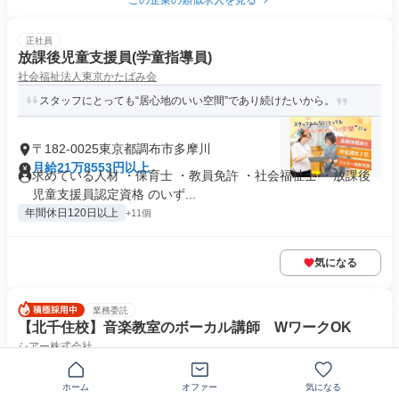
この企業の類似求人を見る
正社員
放課後児童支援員(学童指導員)
社会福祉法人東京かたばみ会
スタッフにとっても“居心地のいい空間”であり続けたいから。
〒182-0025東京都調布市多摩川
月給21万8553円以上
求めている人材 ・保育士 ・教員免許 ・社会福祉士 ・放課後
児童支援員認定資格 のいず...
年間休日120日以上
+11個
気になる
業務委託
【北千住校】音楽教室のボーカル講師 WワークOK
シアー株式会社
未経験歓迎!シフトは自分次第！他のお仕事との両立も可能な環境
です
ホーム
オファー
気になる