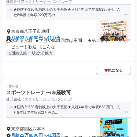
株式会社ファクトリージャパングループ
★国内外330店舗以上の大手基盤★入社4年目で年収638万円、入
社8年目で年収923万円の...
東京都八王子市旭町
月給22万4000円～41万円
求める人材: ★学歴や転職回数は不問！ ★第二新卒・社会人デ
ビューも歓迎 【こんな...
交通費支給
駅近5分以内
気になる
正社員
スポーツトレーナー/未経験可
株式会社ファクトリージャパングループ
★国内外330店舗以上の大手基盤★入社4年目で年収638万円、入
社8年目で年収923万円の...
東京都港区六本木
月給22万4000円～41万円