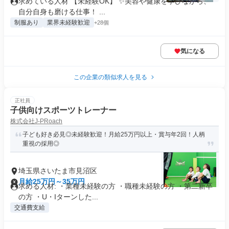
求めている人材 【未経験OK】 ✨美容や健康を学びながら、
自分自身も磨ける仕事！ ...
制服あり
業界未経験歓迎
+28個
気になる
この企業の類似求人を見る
正社員
子供向けスポーツトレーナー
株式会社J-PRoach
子ども好き必見◎未経験歓迎！月給25万円以上・賞与年2回！人柄
重視の採用◎
埼玉県さいたま市見沼区
月給25万円～35万円
求める人材: ・業種未経験の方 ・職種未経験の方 ・第二新卒
の方 ・U・Iターンした...
交通費支給