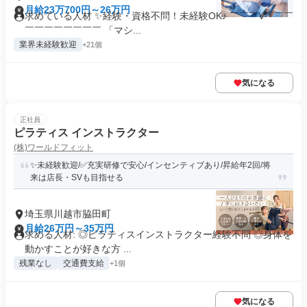
月給23万700円～26万円
求めている人材 ✨経験・資格不問！未経験OK♪ ￣￣￣V￣￣￣
￣￣￣￣￣￣￣￣ 「マシ...
業界未経験歓迎
+21個
気になる
正社員
ピラティス インストラクター
(株)ワールドフィット
✨未経験歓迎/✅充実研修で安心/インセンティブあり/昇給年2回/将
来は店長・SVも目指せる
埼玉県川越市脇田町
月給26万円～35万円
求める人材: ◎ピラティスインストラクター経験不問 ◎身体を
動かすことが好きな方 ...
残業なし
交通費支給
+1個
気になる