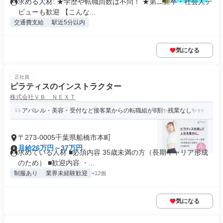
求める人材: ★学歴や転職回数は不問！ ★第二新卒・社会人デ
ビューも歓迎 【こんな...
交通費支給
駅近5分以内
気になる
正社員
ピラティスのインストラクター
株式会社ＶＢ ＮＥＸＴ
アパレル・美容・受付など接客業からの転職組が8割✨残業なし✨
〒273-0005千葉県船橋市本町
月給26万円～37万円
求めている人材 ■必須内容 35歳未満の方（長期キャリア形成
のため） ■歓迎内容 ・...
制服あり
業界未経験歓迎
+12個
気になる