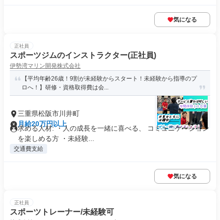
気になる
正社員
スポーツジムのインストラクター(正社員)
伊勢湾マリン開発株式会社
【平均年齢26歳！9割が未経験からスタート！未経験から指導のプ
ロへ！】研修・資格取得費は会...
三重県松阪市川井町
月給20万円以上
求める人材: ・人の成長を一緒に喜べる、 コミュニケーション
を楽しめる方 ・未経験...
交通費支給
気になる
正社員
スポーツトレーナー/未経験可