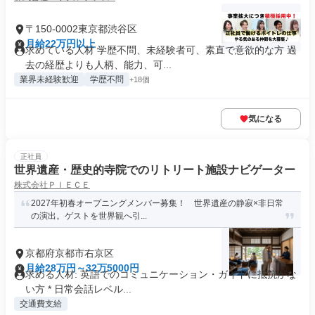
〒150-0002東京都渋谷区
月給22万円以上
求めている人材 学歴不問、未経験者可、素直で意欲的な方 過
去の経歴よりも人柄、能力、可...
業界未経験歓迎
学歴不問
+18個
気になる
正社員
世界遺産・歴史的寺院でのリトリート施設ナビゲーター
株式会社ＰＩＥＣＥ
2027年初春オープニングメンバー募集！ 世界遺産の静寂×非日常
の演出。ゲストを世界観へ引...
京都府京都市右京区
月給28万円～32万5000円
求める人材: 英語でのコミュニケーション・ガイドに抵抗がな
い方 * 日常会話レベル...
交通費支給