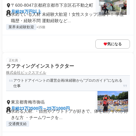
〒600-8047京都府京都市下京区石不動之町
月給26万円以上
求めている人材 未経験大歓迎！女性スタッフ活躍中！ 学歴・
職歴・経験不問 運動経験など...
業界未経験歓迎
+15個
気になる
正社員
ラフティングインストラクター
株式会社ビックスマイル
アウトドアイベントの運営企画/未経験から“プロのガイド”になれる
仕事
東京都青梅市御岳
月給23万3500円～25万1000円
求める人材: ・自然やアウトドアが好きで、体を動かすのが好
きな方 ・チームワークを...
交通費支給