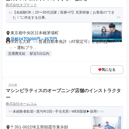
株式会社オプテック
【未経験OK｜20〜30代活躍｜医療×IT】充実研修｜お客様の“でき
た！”に伴走する仕事。
東京都中央区日本橋茅場町
月給24万5000円～35万円
求める人材: ----普通自動車免許（AT限定可）があればOK！---
- ・運転ブラ...
交通費支給
駅近5分以内
気になる
正社員
マシンピラティスのオープニング店舗のインストラクタ
ー
株式会社ホームコム
未経験者歓迎✨賞与年2回✨手当充実✨WEB面接▶採用✨
〒351-0022埼玉県朝霞市東弁財