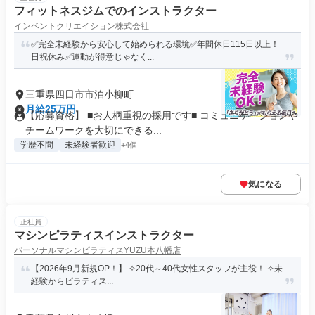
フィットネスジムでのインストラクター
インベントクリエイション株式会社
✅完全未経験から安心して始められる環境✅年間休日115日以上！
日祝休み✅運動が得意じゃなく...
三重県四日市市泊小柳町
月給25万円
【応募資格】 ■お人柄重視の採用です■ コミュニケーションや
チームワークを大切にできる...
学歴不問
未経験者歓迎
+4個
気になる
正社員
マシンピラティスインストラクター
パーソナルマシンピラティスYUZU本八幡店
【2026年9月新規OP！】 ✧20代～40代女性スタッフが主役！ ✧未
経験からピラティス...