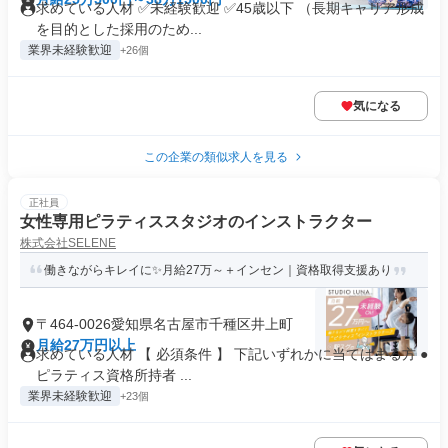
求めている人材 ✅未経験歓迎 ✅45歳以下 （長期キャリア形成
を目的とした採用のため...
業界未経験歓迎
+26個
気になる
この企業の類似求人を見る
正社員
女性専用ピラティススタジオのインストラクター
株式会社SELENE
働きながらキレイに✨月給27万～＋インセン｜資格取得支援あり
〒464-0026愛知県名古屋市千種区井上町
月給27万円以上
求めている人材 【 必須条件 】 下記いずれかに当てはまる方 ●
ピラティス資格所持者 ...
業界未経験歓迎
+23個