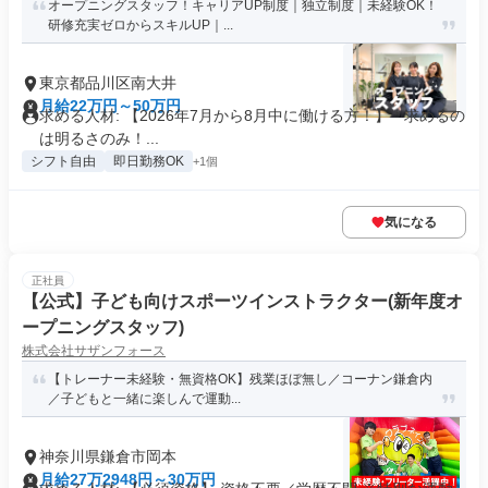
オープニングスタッフ！キャリアUP制度｜独立制度｜未経験OK！
研修充実ゼロからスキルUP｜...
東京都品川区南大井
月給22万円～50万円
求める人材: 【2026年7月から8月中に働ける方！】 * 求めるの
は明るさのみ！...
シフト自由
即日勤務OK
+1個
気になる
正社員
【公式】子ども向けスポーツインストラクター(新年度オ
ープニングスタッフ)
株式会社サザンフォース
【トレーナー未経験・無資格OK】残業ほぼ無し／️コーナン鎌倉内
／子どもと一緒に楽しんで運動...
神奈川県鎌倉市岡本
月給27万2948円～30万円