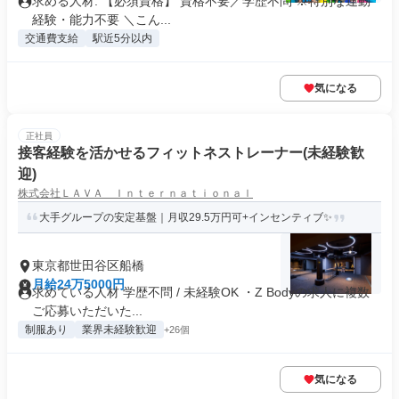
求める人材: 【必須資格】 資格不要／学歴不問 ※特別な運動
経験・能力不要 ＼こん...
交通費支給
駅近5分以内
気になる
正社員
接客経験を活かせるフィットネストレーナー(未経験歓
迎)
株式会社ＬＡＶＡ Ｉｎｔｅｒｎａｔｉｏｎａｌ
大手グループの安定基盤｜月収29.5万円可+インセンティブ✨
東京都世田谷区船橋
月給24万5000円
求めている人材 学歴不問 / 未経験OK ・Z Bodyの求人に複数
ご応募いただいた...
制服あり
業界未経験歓迎
+26個
気になる