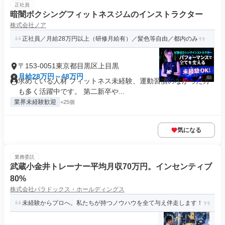
正社員
暗闇ボクシングフィットネスジムのインストラクター
株式会社ノア
正社員／月給28万円以上（研修月給有）／髪色等自由／都内のみ
〒153-0051東京都目黒区上目黒
月給28万円～48万円
求めている人材 フィットネス未経験、運動習慣のなかった方
も多く活躍中です。 第二新卒や...
業界未経験歓迎
+25個
気になる
業務委託
武蔵小金井トレーナー平均月収70万円。インセンティブ
80%
株式会社パラドックス・ホールディングス
未経験からプロへ。私たちが持つノウハウを全て与え伴走します！