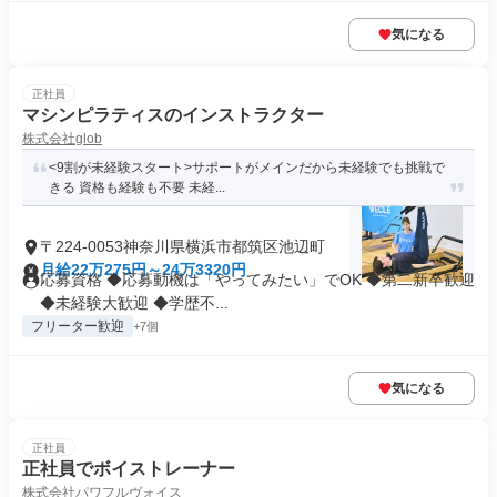
気になる
正社員
マシンピラティスのインストラクター
株式会社glob
<9割が未経験スタート>サポートがメインだから未経験でも挑戦で
きる 資格も経験も不要 未経...
〒224-0053神奈川県横浜市都筑区池辺町
月給22万275円～24万3320円
応募資格 ◆応募動機は「やってみたい」でOK ◆第二新卒歓迎
◆未経験大歓迎 ◆学歴不...
フリーター歓迎
+7個
気になる
正社員
正社員でボイストレーナー
株式会社パワフルヴォイス