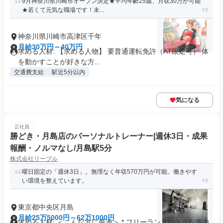
9月神奈川県川崎市オープン決定★平均年齢25歳、月収30万が可能
★若くて元気な職場です！未...
神奈川県川崎市高津区千年
月給30万円～40万円
求める人材: 【求める人物】 要普通運転免許（AT限定可） 体
を動かすことが好きな方...
交通費支給
駅近5分以内
気になる
正社員
勝どき・月島店のパーソナルトレーナー|週休3日・成果
報酬・ノルマなし/月島駅5分
株式会社リーブル
曜日固定の「週休3日」。無理なく年収570万円が可能。働きやす
い環境を整えています。
東京都中央区月島
月給25万5000円～62万1000円
求める人材: ＜こんな方に最適＞ * フリーランスのような実力