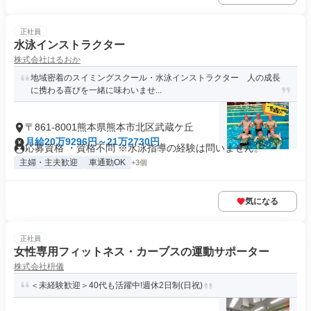
正社員
水泳インストラクター
株式会社はるおか
地域密着のスイミングスクール・水泳インストラクター 人の成長
に携わる喜びを一緒に味わいませ...
〒861-8001熊本県熊本市北区武蔵ケ丘
月給20万9296円～21万2730円
応募資格 ・資格不問 ※水泳指導の経験は問いません。
主婦・主夫歓迎
車通勤OK
+3個
気になる
正社員
女性専用フィットネス・カーブスの運動サポーター
株式会社枡儀
＜未経験歓迎＞40代も活躍中!週休2日制(日祝)