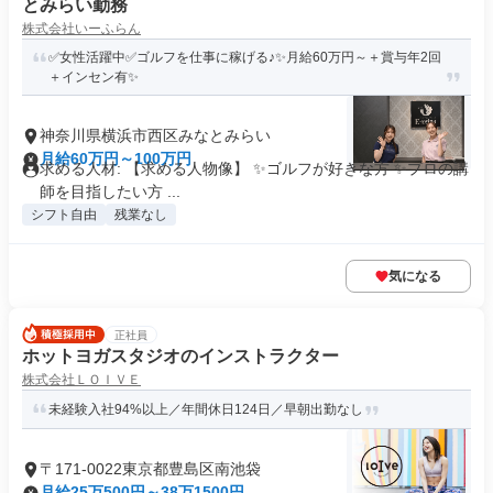
とみらい勤務
株式会社いーふらん
✅女性活躍中✅ゴルフを仕事に稼げる♪✨月給60万円～＋賞与年2回
＋インセン有✨
神奈川県横浜市西区みなとみらい
月給60万円～100万円
求める人材: 【求める人物像】 ✨ゴルフが好きな方 ✨プロの講
師を目指したい方 ...
シフト自由
残業なし
気になる
正社員
ホットヨガスタジオのインストラクター
株式会社ＬＯＩＶＥ
未経験入社94%以上／年間休日124日／早朝出勤なし
〒171-0022東京都豊島区南池袋
月給25万500円～38万1500円