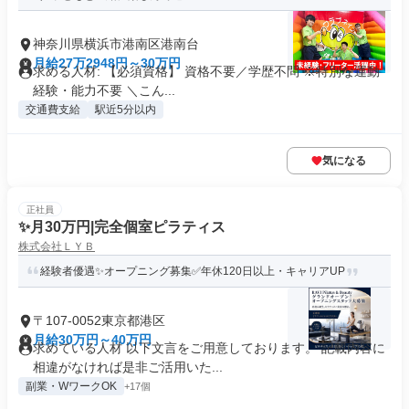
神奈川県横浜市港南区港南台
月給27万2948円～30万円
求める人材: 【必須資格】 資格不要／学歴不問 ※特別な運動
経験・能力不要 ＼こん...
交通費支給
駅近5分以内
気になる
正社員
✨月30万円|完全個室ピラティス
株式会社ＬＹＢ
経験者優遇✨オープニング募集✅年休120日以上・キャリアUP
〒107-0052東京都港区
月給30万円～40万円
求めている人材 以下文言をご用意しております。 記載内容に
相違がなければ是非ご活用いた...
副業・WワークOK
+17個