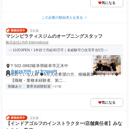
気になる
この企業の類似求人を見る
正社員
マシンピラティスジムのオープニングスタッフ
株式会社LAVA International
10月OPEN！1年目で月給30万可｜未経験可◎住宅手当5万
〒502-0882岐阜県岐阜市正木中
月給25万円～51万7050円
求めている人材 ◆9月入社希望の方、積極募集中です！！◆
【職種・業種未経験者、第二...
制服あり
業界未経験歓迎
+27個
気になる
正社員
【インドアゴルフのインストラクター/店舗責任者】みな