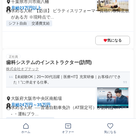
千葉県市川市南八幡
月給23万円以上
求める人材: 【必須】 ピラティスリフォーマー資格の取得意欲
がある方 ※現時点で...
シフト自由
交通費支給
気になる
正社員
歯科システムのインストラクター(訪問)
株式会社オプテック
【未経験OK｜20〜30代活躍｜医療×IT】充実研修｜お客様の“でき
た！”に伴走する仕事。
大阪府大阪市中央区南船場
月給24万円～35万円
求める人材: ----普通自動車免許（AT限定可）があればOK！---
- ・運転ブラ...
交通費支給
駅近5分以内
ホーム
オファー
気になる