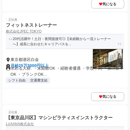
気になる
正社員
フィットネストレーナー
株式会社JPEC TOKYO
20代活躍中！土日・夜間面接可◎【未経験から一流トレーナー
へ】成長に合わせたキャリアパスを...
東京都港区白金
月給25万3000円以上
求める人材: ・未経験OK ・経験者優遇 ・学歴不問 ・第二新卒
OK ・ブランクOK...
シフト自由
交通費支給
気になる
正社員
【東京品川区】マシンピラティスインストラクター
LUAANA株式会社