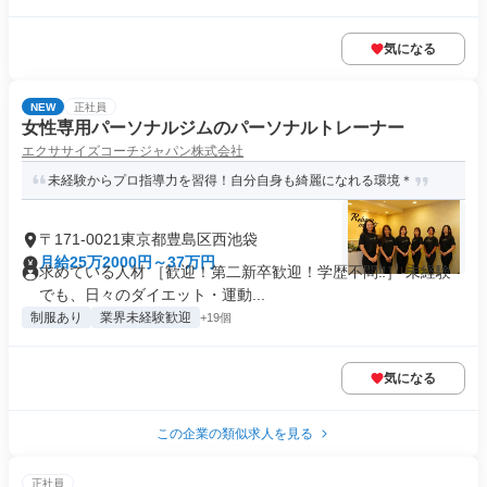
気になる
NEW
正社員
女性専用パーソナルジムのパーソナルトレーナー
エクササイズコーチジャパン株式会社
未経験からプロ指導力を習得！自分自身も綺麗になれる環境＊
〒171-0021東京都豊島区西池袋
月給25万2000円～37万円
求めている人材 ［歓迎！第二新卒歓迎！学歴不問‼］ 未経験
でも、日々のダイエット・運動...
制服あり
業界未経験歓迎
+19個
気になる
この企業の類似求人を見る
正社員