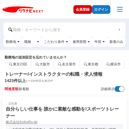
会員登録
ログイン
職種・キーワードから探す
勤務地
職種
こだわり条件
雇用形態
年収
新着のみ
勤務地の追加設定を忘れていませんか？
東京23区
大阪市
名古屋市
東京都
横浜市
トレーナー/インストラクターの転職・求人情報
1423
件以上
1
〜
100
件目を表示中
関連度順
新着順
詳細表示
正社員
自分らしい仕事を 誰かに素敵な感動を!スポーツトレー
ナー
株式会社KoKoRo-iki