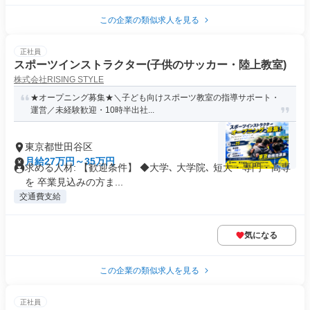
この企業の類似求人を見る
正社員
スポーツインストラクター(子供のサッカー・陸上教室)
株式会社RISING STYLE
★オープニング募集★＼子ども向けスポーツ教室の指導サポート・
運営／未経験歓迎・10時半出社...
東京都世田谷区
月給27万円～35万円
求める人材: 【歓迎条件】 ◆大学､ 大学院､ 短大・専門・高専
を 卒業見込みの方ま...
交通費支給
気になる
この企業の類似求人を見る
正社員