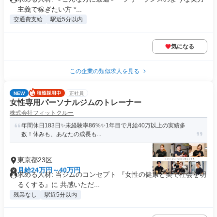
主義で稼ぎたい方 *...
交通費支給
駅近5分以内
気になる
この企業の類似求人を見る
NEW
正社員
女性専用パーソナルジムのトレーナー
株式会社フィットクルー
年間休日183日✨未経験率86%✨1年目で月給40万以上の実績多
数！休みも、あなたの成長も...
東京都23区
月給24万円～40万円
求める人材: 当ジムのコンセプト 『女性の健康と美で社会を明
るくする』に 共感いただ...
残業なし
駅近5分以内