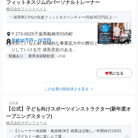
フィットネスジムのパーソナルトレーナー
株式会社フィットベイト
採用率2.5%の先進フィットネスベンチャー/月給30万円以上
〒273-0025千葉県船橋市印内町
月給30万円～70万円
求めている人材 積極的な事業拡大中の弊社と一緒にチャレン
ジしていける方 成長意欲のある...
制服あり
業界未経験歓迎
+25個
気になる
この企業の類似求人を見る
正社員
【公式】子ども向けスポーツインストラクター(新年度オ
ープニングスタッフ)
株式会社サザンフォース
【トレーナー未経験・無資格OK】残業ほぼ無し／️年間休日120日
／子どもと一緒に楽しんで運...