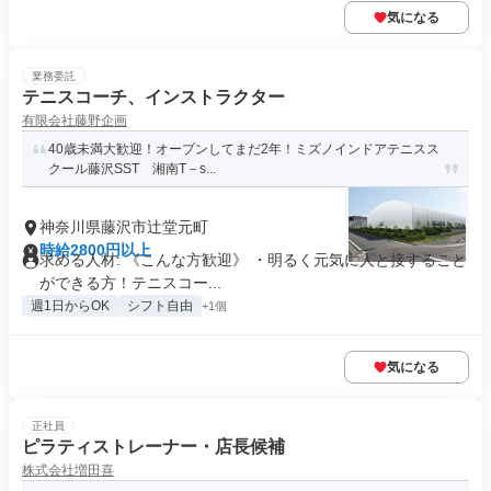
気になる
業務委託
テニスコーチ、インストラクター
有限会社藤野企画
40歳未満大歓迎！オープンしてまだ2年！ミズノインドアテニスス
クール藤沢SST 湘南T－s...
神奈川県藤沢市辻堂元町
時給2800円以上
求める人材: 《こんな方歓迎》 ・明るく元気に人と接すること
ができる方！テニスコー...
週1日からOK
シフト自由
+1個
気になる
正社員
ピラティストレーナー・店長候補
株式会社増田喜