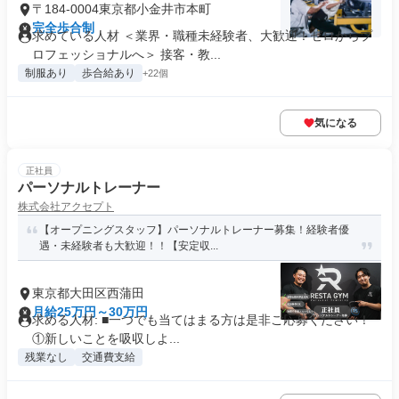
〒184-0004東京都小金井市本町
完全歩合制
求めている人材 ＜業界・職種未経験者、大歓迎！ゼロからプ
ロフェッショナルへ＞ 接客・教...
制服あり
歩合給あり
+22個
気になる
正社員
パーソナルトレーナー
株式会社アクセプト
【オープニングスタッフ】パーソナルトレーナー募集！経験者優
遇・未経験者も大歓迎！！【安定収...
東京都大田区西蒲田
月給25万円～30万円
求める人材: ■一つでも当てはまる方は是非ご応募ください！
①新しいことを吸収しよ...
残業なし
交通費支給