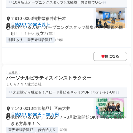
10月新店オープニングスタッフ✨未経験・無資格でOK♪
〒910-0003福井県福井市松本
月給23万1000円以上
求めている人材 ⭐オープニングスタッフ募集⭐ 人物重視の採
用！！！✨✨ 設立77年！...
制服あり
業界未経験歓迎
+24個
気になる
正社員
パーソナルピラティスインストラクター
ＬＵＡＡＮＡ株式会社
未経験から独立も！スピード昇給＆キャリアUP！✨オシャレOK
〒140-0013東京都品川区南大井
月給22万5000円～39万円
求めている人材 ／ 2026年7〜8月勤務開始OK！ 明るく挑戦で
きる方募集！ ＼ ...
業界未経験歓迎
歩合給あり
+30個