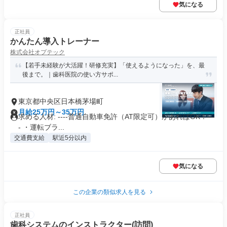
気になる
正社員
かんたん導入トレーナー
株式会社オプテック
【若手未経験が大活躍！研修充実】「使えるようになった」を、最
後まで。｜歯科医院の使い方サポ...
東京都中央区日本橋茅場町
月給25万円～35万円
求める人材: ----普通自動車免許（AT限定可）があればOK！---
- ・運転ブラ...
交通費支給
駅近5分以内
気になる
この企業の類似求人を見る
正社員
歯科システムのインストラクター(訪問)