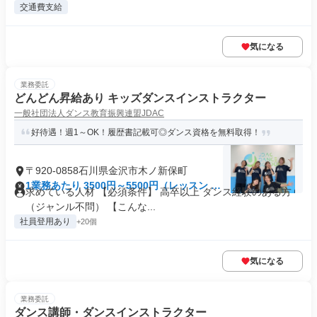
交通費支給
気になる
業務委託
どんどん昇給あり キッズダンスインストラクター
一般社団法人ダンス教育振興連盟JDAC
好待遇！週1～OK！履歴書記載可◎ダンス資格を無料取得！
〒920-0858石川県金沢市木ノ新保町
1業務あたり 3500円～5500円（レッスン 60
求めている人材 【必須条件】 高卒以上 ダンス経験のある方
分）
（ジャンル不問） 【こんな...
社員登用あり
+20個
気になる
業務委託
ダンス講師・ダンスインストラクター