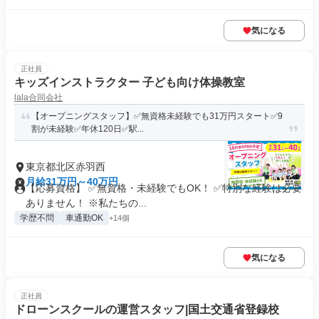
気になる
正社員
キッズインストラクター 子ども向け体操教室
lala合同会社
【オープニングスタッフ】✅無資格未経験でも31万円スタート✅9
割が未経験✅年休120日✅駅...
東京都北区赤羽西
月給31万円～40万円
【応募資格】 ✅無資格・未経験でもOK！ ✅特別な経験は必要
ありません！ ※私たちの...
学歴不問
車通勤OK
+14個
気になる
正社員
ドローンスクールの運営スタッフ|国土交通省登録校