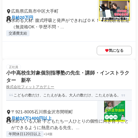
広島県広島市中区大手町
月給20万円
求める人材: 腹式呼吸と発声ができればＯＫ！ ●未経験者歓迎
（無資格OK・学歴不問・...
交通費支給
気になる
正社員
小中高校生対象個別指導塾の先生・講師・インストラク
ター 新卒
株式会社フィットアカデミー
こどもの数だけ、こたえがある。大人の数だけ、こたえがある。
〒921-8005石川県金沢市間明町
月給24万1400円以上
求めている人材 子どもたち一人ひとりの個性に向き合うこと
ができるように熱意のある先生、...
年間休日120日以上
+14個