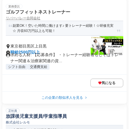
業務委託
ゴルフフィットネストレーナー
リバーバレー合同会社
副業OK！空いた時間に働けます♪ 要トレーナー経験！☆研修充実
☆ 月収60万円以上も可能！
東京都目黒区上目黒
時給2500円以上
求める人材: 【応募条件】 ・トレーナー経験者もしくはトレー
ナー関連＆治療家関連の資...
シフト自由
交通費支給
気になる
この企業の類似求人を見る
正社員
放課後児童支援員/学童指導員
株式会社レルモ