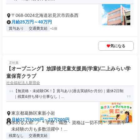
〒068-0024北海道岩見沢市四条西
月給25万円～40万円
賞与あり
交通費支給
+1個
気になる
正社員
【オープニング】放課後児童支援員(学童)/二上みらい学
童保育クラブ
社会福祉法人新宿会
【無資格・未経験OK！】賞与あり(過去実績6か月分)｜週休2日制
｜残業&持ち帰り仕事なし｜...
東京都葛飾区東新小岩
月給21万9200円～23万200円
求める人材: ／ ＊学歴・職歴・資格は一切不問＊ 第二新卒・
未経験の方も多数活躍中！...
残業なし
交通費支給