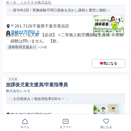
ＷＩＢ ＪＡＰＡＮ株式会社
賞与年2回！実務経験不問◎資格を活かし講師と運営に挑戦
〒261-7126千葉県千葉市美浜区
月給22万円以上
求めている人材 【必須】 ⭐二等無人航空機操縦士資格 ※実務
経験は問いません。 【歓...
資格取得支援あり
+14個
気になる
正社員
放課後児童支援員/学童指導員
株式会社レルモ
土日祝休み｜有給消化率100％！
東京都江東区門前仲町
月給23万232円以上
求める人材: ■必須要件 下記いずれかの資格をお持ちの方 ・放
ホーム
オファー
気になる
課後児童支援員 ...