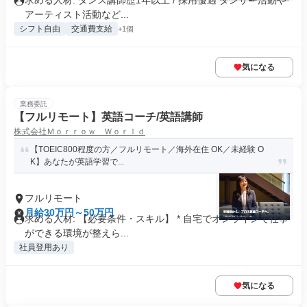
求める人材: ダンス講師歴1年以上 / 採用優遇 ダンサー活動や
アーティスト活動など...
シフト自由
交通費支給
+1個
気になる
業務委託
【フルリモート】英語コーチ/英語講師
株式会社Ｍｏｒｒｏｗ Ｗｏｒｌｄ
【TOEIC800程度の方／フルリモート／海外在住 OK／未経験 O
K】あなたが英語学習で...
フルリモート
月給30万円～50万円
求める人材: 【必要条件・スキル】 * 自宅でオンラインで仕事
ができる環境が整えら...
社員登用あり
気になる