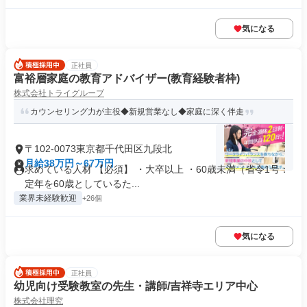
気になる
正社員
富裕層家庭の教育アドバイザー(教育経験者枠)
株式会社トライグループ
カウンセリング力が主役◆新規営業なし◆家庭に深く伴走
〒102-0073東京都千代田区九段北
月給38万円～67万円
求めている人材 【必須】 ・大卒以上 ・60歳未満（省令1号：
定年を60歳としているた...
業界未経験歓迎
+26個
気になる
正社員
幼児向け受験教室の先生・講師/吉祥寺エリア中心
株式会社理究