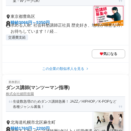
業・WワークOK!
東京都豊島区
時給3066円～5350円
求める人材: 社会科塾講師正社員 歴史好き、地理が得意な方、
お待ちしています！/ 経...
交通費支給
気になる
この企業の類似求人を見る
業務委託
ダンス講師(マンツーマン指導)
株式会社細田造園
生徒数急増のためダンス講師急募！ JAZZ／HIPHOP／K-POPなど
各種ジャンル募集！
北海道札幌市北区麻生町
時給1760円～2200円