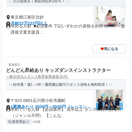
土日祝休み｜有給消化率100％！
東京都江東区北砂
月給23万232円以上
求める人材: ■必須要件 下記いずれかの資格をお持ちの方 ・放
課後児童支援員 ...
気になる
業務委託
どんどん昇給あり キッズダンスインストラクター
一般社団法人ダンス教育振興連盟JDAC
好待遇！週1～OK！履歴書記載可◎ダンス資格を無料取得！
〒923-0801石川県小松市園町
1業務あたり 3500円～5500円（レッスン 60
求めている人材 【必須条件】 高卒以上 ダンス経験のある方
分）
（ジャンル不問） 【こんな...
社員登用あり
+20個