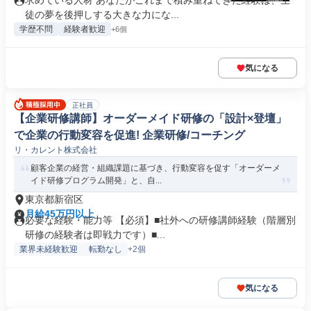
求めている人材 あなたがこれまで積み重ねてきた経験は、生
徒の夢を後押しする大きな力にな...
学歴不問
経験者歓迎
+6個
気になる
正社員
【企業研修講師】オーダーメイド研修の「設計×登壇」
で企業の行動変容を促進! 企業研修/コーチング
リ・カレント株式会社
顧客企業の経営・組織課題に基づき、行動変容を促す「オーダーメ
イド研修プログラム開発」と、自...
東京都新宿区
月給45万円以上
必要な経験・能力等 【必須】■社外への研修講師経験（階層別
研修の経験者は即戦力です）■...
業界未経験歓迎
転勤なし
+2個
気になる