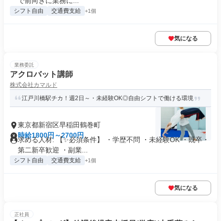
で前向きに業務に...
シフト自由
交通費支給
+1個
気になる
業務委託
アクロバット講師
株式会社カマルド
江戸川橋駅チカ！週2日～・未経験OK◎自由シフトで働ける環境
東京都新宿区早稲田鶴巻町
時給1800円～2700円
求める人材: 【✨必須条件】 ・学歴不問 ・未経験OK ・既卒・
第二新卒歓迎 ・副業...
シフト自由
交通費支給
+1個
気になる
正社員