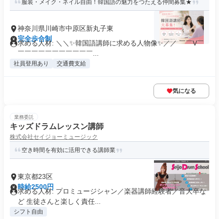
服装・メイク・ネイル自由！韓国語の魅力をつたえる仲間募集★
神奈川県川崎市中原区新丸子東
完全歩合制
求める人材: ＼＼✨韓国語講師に求める人物像✨／／ ￣￣V￣
￣￣￣￣￣￣￣￣￣￣￣...
社員登用あり
交通費支給
気になる
業務委託
キッズドラムレッスン講師
株式会社セイジョーミュージック
空き時間を有効に活用できる講師業
東京都23区
時給2500円
求める人材: プロミュージシャン／楽器講師経験者／音大卒な
ど 生徒さんと楽しく責任...
シフト自由