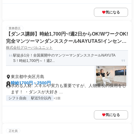
気になる
業務委託
【ダンス講師】時給1,700円~!週2日からOK!WワークOK!
完全マンツーマンダンススクールNAYUTAS!インセンテ
株式会社グローバルユニット
ィブ/臨時報酬あり
駅徒歩1分！全国展開中のマンツーマンダンススクールNAYUTA
S！時給1,700円～！週2...
東京都中央区月島
時給1700円～2500円
求める人材: スキルや実力も重要ですが、人物重視の採用をし
ます！ ・ダンスが大好き ...
シフト自由
駅近5分以内
+1個
気になる
正社員