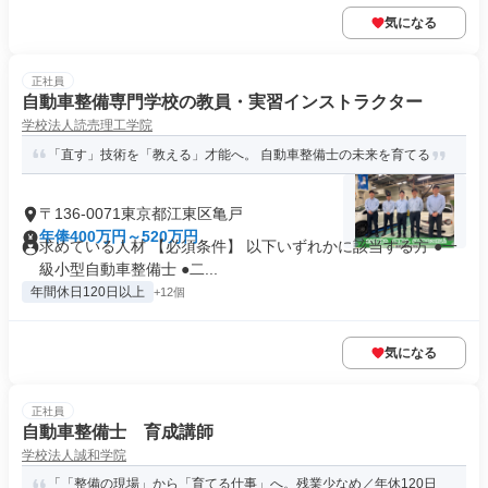
気になる
正社員
自動車整備専門学校の教員・実習インストラクター
学校法人読売理工学院
「直す」技術を「教える」才能へ。 自動車整備士の未来を育てる
〒136-0071東京都江東区亀戸
年俸400万円～520万円
求めている人材 【必須条件】 以下いずれかに該当する方 ●一
級小型自動車整備士 ●二...
年間休日120日以上
+12個
気になる
正社員
自動車整備士 育成講師
学校法人誠和学院
「「整備の現場」から「育てる仕事」へ。残業少なめ／年休120日