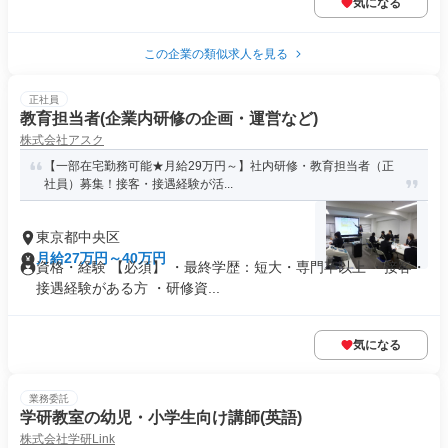
気になる
この企業の類似求人を見る
正社員
教育担当者(企業内研修の企画・運営など)
株式会社アスク
【一部在宅勤務可能★月給29万円～】社内研修・教育担当者（正
社員）募集！接客・接遇経験が活...
東京都中央区
月給27万円～40万円
資格・経験 【必須】 ・最終学歴：短大・専門卒以上 ・接客・
接遇経験がある方 ・研修資...
気になる
業務委託
学研教室の幼児・小学生向け講師(英語)
株式会社学研Link