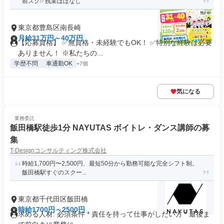
前スグ✅残業ほぼなし
東京都豊島区南長崎
月給31万円～40万円
【応募資格】 ✅無資格・未経験でもOK！ ✅特別な経験は必要
ありません！ ※私たちの...
学歴不問
車通勤OK
+7個
気になる
業務委託
飯田橋駅徒歩1分 NAYUTAS ボイトレ・ダンス講師の募
集
T-Designコンサルティング株式会社
時給1,700円〜2,500円、最短50分から勤務可能な完全シフト制。
飯田橋駅すぐのスクー...
東京都千代田区飯田橋
時給1700円～2500円
求める人材: 必須条件 * 責任を持って仕事がしたい方 * 最後ま