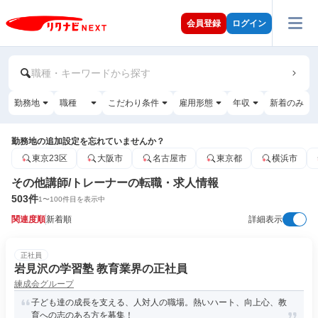
会員登録
ログイン
職種・キーワードから探す
勤務地
職種
こだわり条件
雇用形態
年収
新着のみ
勤務地の追加設定を忘れていませんか？
東京23区
大阪市
名古屋市
東京都
横浜市
その他講師/トレーナーの転職・求人情報
503
件
1
〜
100
件目を表示中
関連度順
新着順
詳細表示
正社員
岩見沢の学習塾 教育業界の正社員
練成会グループ
子ども達の成長を支える、人対人の職場。熱いハート、向上心、教
育への志のある方を募集！