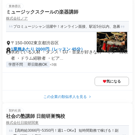
業務委託
ミュージックスクールの楽器講師
株式会社ノア
プロミュージシャン活躍中！オンライン面接、駅近5分以内、急募
〒150-0002東京都渋谷区
1業務あたり 2000円（レッスン 45分）
求めている人材 ・ダンス・DJ・音楽が好きな方 ・ギター経験
者 ・ドラム経験者 ・ピア...
学歴不問
即日勤務OK
+3個
気になる
この企業の類似求人を見る
契約社員
社会の塾講師 日能研巣鴨校
株式会社日能研関東
【高時給3066円~5350円！週1～OK✊】 短時間勤務で稼げる！副