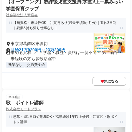
【オープニング】放課後児童支援員(学童)/上千葉みらい
学童保育クラブ
社会福祉法人新宿会
【無資格・未経験OK！】賞与あり(過去実績6か月分)｜週休2日制
｜残業&持ち帰り仕事なし｜...
東京都葛飾区東堀切
月給21万9200円～23万200円
求める人材: ／ ＊学歴・職歴・資格は一切不問＊ 第二新卒・
未経験の方も多数活躍中！...
残業なし
交通費支給
気になる
業務委託
歌 ボイトレ講師
株式会社モードプラス
急募・週1日時短勤務OK・指導経験1年以上優遇・江東区・歌ボイ
トレ講師