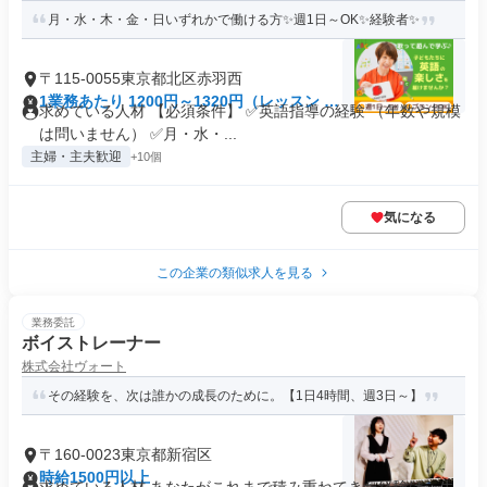
月・水・木・金・日いずれかで働ける方✨週1日～OK✨経験者✨
〒115-0055東京都北区赤羽西
1業務あたり 1200円～1320円（レッスン 60
求めている人材 【必須条件】 ✅英語指導の経験 （年数や規模
分）
は問いません） ✅月・水・...
主婦・主夫歓迎
+10個
気になる
この企業の類似求人を見る
業務委託
ボイストレーナー
株式会社ヴォート
その経験を、次は誰かの成長のために。【1日4時間、週3日～】
〒160-0023東京都新宿区
時給1500円以上