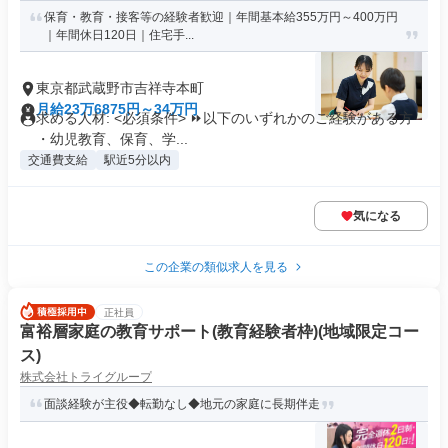
保育・教育・接客等の経験者歓迎｜年間基本給355万円～400万円
｜年間休日120日｜住宅手...
東京都武蔵野市吉祥寺本町
月給23万6875円～34万円
求める人材: <必須条件> ⏩以下のいずれかのご経験がある方
・幼児教育、保育、学...
交通費支給
駅近5分以内
気になる
この企業の類似求人を見る
正社員
富裕層家庭の教育サポート(教育経験者枠)(地域限定コー
ス)
株式会社トライグループ
面談経験が主役◆転勤なし◆地元の家庭に長期伴走