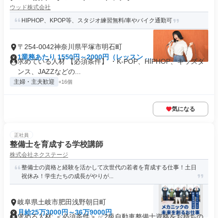
ウッド株式会社
HIPHOP、KPOP等、スタジオ練習無料/車やバイク通勤可
〒254-0042神奈川県平塚市明石町
1業務あたり 1550円～2000円（レッスン 60
求めている人材 【必須条件】 ・K-POP、HIPHOP、キッズダ
分）
ンス、JAZZなどの...
主婦・主夫歓迎
+16個
気になる
正社員
整備士を育成する学校講師
株式会社ネクステージ
整備士の資格と経験を活かして次世代の若者を育成する仕事！土日
祝休み！学生たちの成長がやりが...
岐阜県土岐市肥田浅野朝日町
月給25万3000円～36万9000円
求める人材: ＜必須条件＞ ✅2級自動車整備士資格をお持ちの