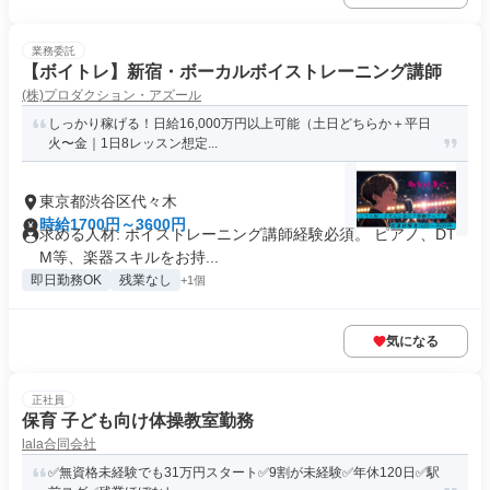
業務委託
【ボイトレ】新宿・ボーカルボイストレーニング講師
(株)プロダクション・アズール
しっかり稼げる！日給16,000万円以上可能（土日どちらか＋平日
火〜金｜1日8レッスン想定...
東京都渋谷区代々木
時給1700円～3600円
求める人材: ボイストレーニング講師経験必須。 ピアノ、DT
M等、楽器スキルをお持...
即日勤務OK
残業なし
+1個
気になる
正社員
保育 子ども向け体操教室勤務
lala合同会社
✅無資格未経験でも31万円スタート✅9割が未経験✅年休120日✅駅