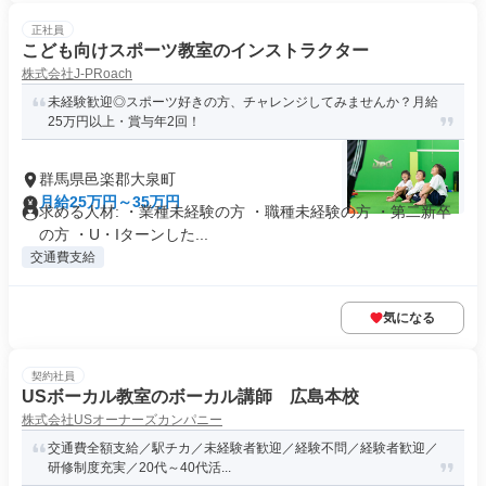
正社員
こども向けスポーツ教室のインストラクター
株式会社J-PRoach
未経験歓迎◎スポーツ好きの方、チャレンジしてみませんか？月給
25万円以上・賞与年2回！
群馬県邑楽郡大泉町
月給25万円～35万円
求める人材: ・業種未経験の方 ・職種未経験の方 ・第二新卒
の方 ・U・Iターンした...
交通費支給
気になる
契約社員
USボーカル教室のボーカル講師 広島本校
株式会社USオーナーズカンパニー
交通費全額支給／駅チカ／未経験者歓迎／経験不問／経験者歓迎／
研修制度充実／20代～40代活...