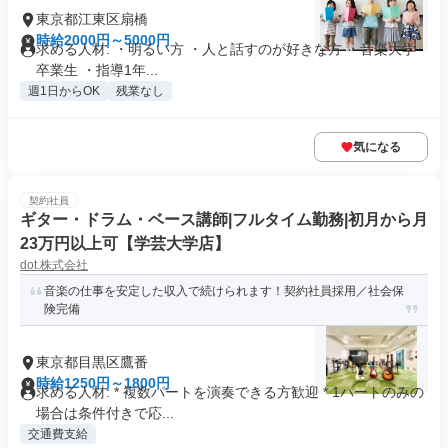
東京都江東区扇橋
時給2000円～5000円
求める人材: ・明るい方 ・人と話すのが好きな方 ・音楽大学
卒業生 ・指導1年...
週1日からOK
残業なし
気になる
契約社員
ギター・ドラム・ベース講師|フルタイム勤務|初月から月
23万円以上可【学芸大学店】
dot.株式会社
音楽の仕事を安定した収入で続けられます！契約社員採用／社会保
険完備
東京都目黒区鷹番
時給1250円～1800円
求める人材: * 複数パートを演奏できる方歓迎 * 1パートのみの
場合は条件付きで応...
交通費支給