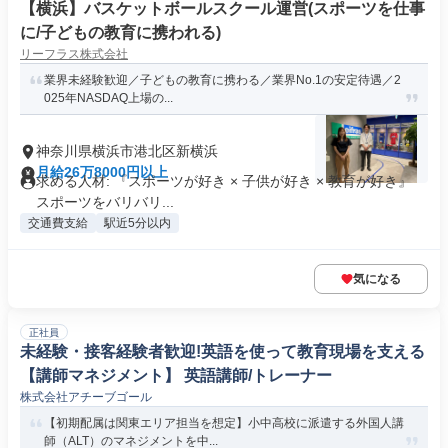
【横浜】バスケットボールスクール運営(スポーツを仕事
に/子どもの教育に携われる)
リーフラス株式会社
業界未経験歓迎／子どもの教育に携わる／業界No.1の安定待遇／2
025年NASDAQ上場の...
神奈川県横浜市港北区新横浜
月給26万8000円以上
求める人材: 『スポーツが好き × 子供が好き × 教育が好き』
スポーツをバリバリ...
交通費支給
駅近5分以内
気になる
正社員
未経験・接客経験者歓迎!英語を使って教育現場を支える
【講師マネジメント】 英語講師/トレーナー
株式会社アチーブゴール
【初期配属は関東エリア担当を想定】小中高校に派遣する外国人講
師（ALT）のマネジメントを中...