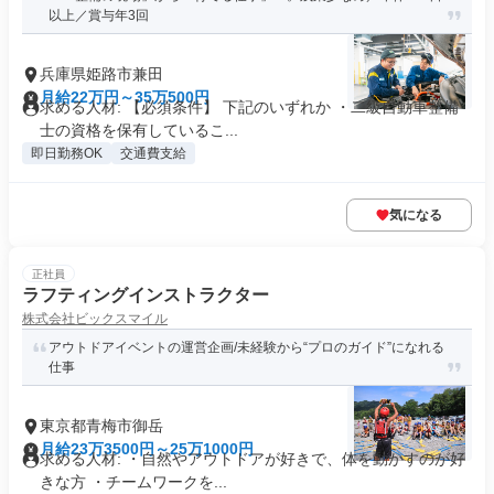
以上／賞与年3回
兵庫県姫路市兼田
月給22万円～35万500円
求める人材: 【必須条件】 下記のいずれか ・二級自動車整備
士の資格を保有しているこ...
即日勤務OK
交通費支給
気になる
正社員
ラフティングインストラクター
株式会社ビックスマイル
アウトドアイベントの運営企画/未経験から“プロのガイド”になれる
仕事
東京都青梅市御岳
月給23万3500円～25万1000円
求める人材: ・自然やアウトドアが好きで、体を動かすのが好
きな方 ・チームワークを...