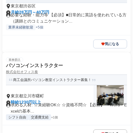
東京都渋谷区
月給28万円～40万円
必要な経験・能力等 【必須】■日常的に英語を使われている方
（講師とのコミュニケーション...
業界未経験歓迎
+5個
気になる
業務委託
パソコンインストラクター
株式会社オフィス奏
商工会議所パソコン教室インストラクター募集！
東京都立川市曙町
時給1230円以上
求める人材: ☆未経験OK☆ ☆資格不問☆ 【必須】 ・Word・E
xcelの基本...
シフト自由
交通費支給
+1個