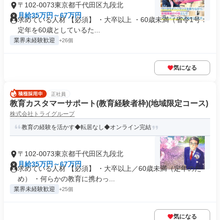
〒102-0073東京都千代田区九段北
月給35万円～67万円
求めている人材 【必須】 ・大卒以上 ・60歳未満（省令1号：
定年を60歳としているた...
業界未経験歓迎
+26個
気になる
正社員
教育カスタマーサポート(教育経験者枠)(地域限定コース)
株式会社トライグループ
教育の経験を活かす◆転居なし◆オンライン完結
〒102-0073東京都千代田区九段北
月給35万円～67万円
求めている人材 【必須】 ・大卒以上／60歳未満（定年のた
め） ・何らかの教育に携わっ...
業界未経験歓迎
+25個
気になる