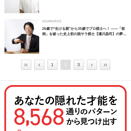
2018年9月5日
26歳で“生ける屍”から35歳でプロ棋士へ！ ――「前
例」を破った史上初の脱サラ棋士【瀬川晶司】の夢…
1
2
3