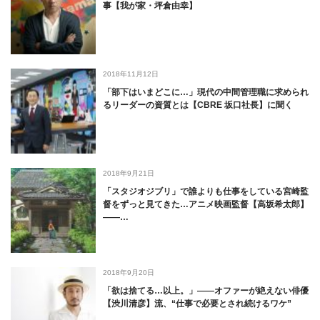
事【我が家・坪倉由幸】
2018年11月12日
「部下はいまどこに…」現代の中間管理職に求められ
るリーダーの資質とは【CBRE 坂口社長】に聞く
2018年9月21日
「スタジオジブリ」で誰よりも仕事をしている宮崎監
督をずっと見てきた…アニメ映画監督【高坂希太郎】
――…
2018年9月20日
「欲は捨てる…以上。」――オファーが絶えない俳優
【渋川清彦】流、“仕事で必要とされ続けるワケ”