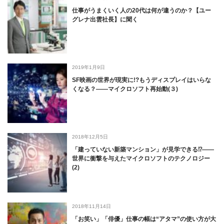
仕事がうまくいく人の20代は何が違うのか？【ユー
グレナ出雲社長】に聞く
2019年1月9日
SF映画の世界が現実に!?もうディスプレイはいらな
くなる？――マイクロソフト再始動(３)
2018年12月5日
「建っていない新築マンション」が見学できる⁉――
世界に衝撃を与えたマイクロソフトのテクノロジー
(2)
2018年11月14日
「お笑い」「俳優」仕事の幅は“アタマ”の使い方が大