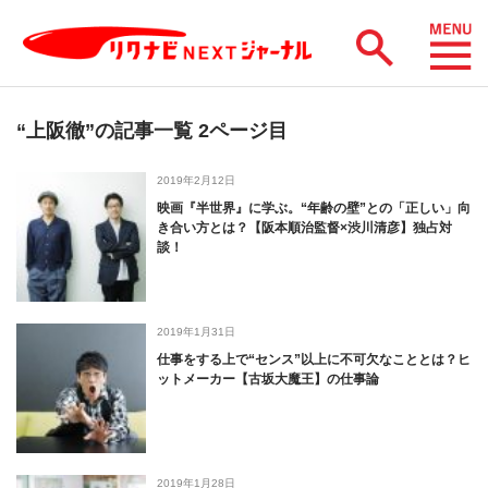
“上阪徹”の記事一覧 2ページ目
2019年2月12日
映画『半世界』に学ぶ。“年齢の壁”との「正しい」向
き合い方とは？【阪本順治監督×渋川清彦】独占対
談！
2019年1月31日
仕事をする上で“センス”以上に不可欠なこととは？ヒ
ットメーカー【古坂大魔王】の仕事論
2019年1月28日