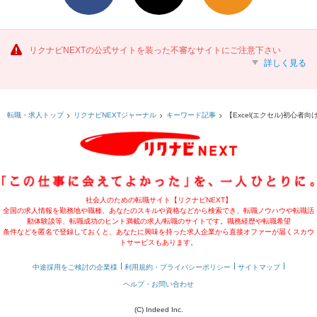
リクナビNEXTの公式サイトを装った不審なサイトにご注意下さい
詳しく見る
【Excel(エクセル)初心者向
転職・求人トップ
リクナビNEXTジャーナル
キーワード記事
社会人のための転職サイト【リクナビNEXT】
全国の求人情報を勤務地や職種、あなたのスキルや資格などから検索でき、転職ノウハウや転職活
動体験談等、転職成功のヒント満載の求人/転職のサイトです。職務経歴や転職希望
条件などを匿名で登録しておくと、あなたに興味を持った求人企業から直接オファーが届くスカウ
トサービスもあります。
中途採用をご検討の企業様
利用規約・プライバシーポリシー
サイトマップ
ヘルプ・お問い合わせ
(C) Indeed Inc.