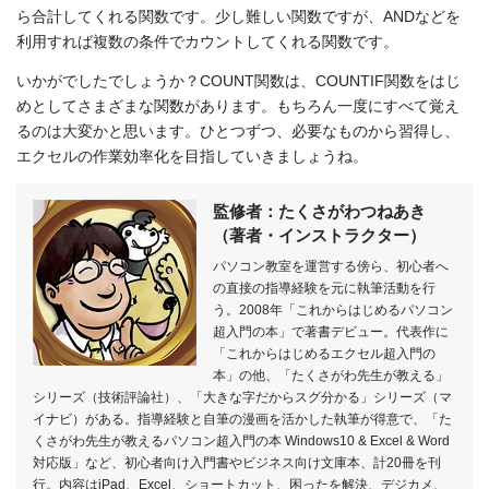
ら合計してくれる関数です。少し難しい関数ですが、ANDなどを
利用すれば複数の条件でカウントしてくれる関数です。
いかがでしたでしょうか？COUNT関数は、COUNTIF関数をはじ
めとしてさまざまな関数があります。もちろん一度にすべて覚え
るのは大変かと思います。ひとつずつ、必要なものから習得し、
エクセルの作業効率化を目指していきましょうね。
監修者：たくさがわつねあき
（著者・インストラクター）
パソコン教室を運営する傍ら、初心者へ
の直接の指導経験を元に執筆活動を行
う。2008年「これからはじめるパソコン
超入門の本」で著書デビュー。代表作に
「これからはじめるエクセル超入門の
本」の他、「たくさがわ先生が教える」
シリーズ（技術評論社）、「大きな字だからスグ分かる」シリーズ（マ
イナビ）がある。指導経験と自筆の漫画を活かした執筆が得意で、「た
くさがわ先生が教えるパソコン超入門の本 Windows10 & Excel & Word
対応版」など、初心者向け入門書やビジネス向け文庫本、計20冊を刊
行。内容はiPad、Excel、ショートカット、困ったを解決、デジカメ、