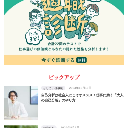
ピックアップ
2023年12月19日
かしこい仕事術
自己分析は社会人にこそオススメ！仕事に効く「大人
の自己分析」のやり方
2022年8月1日
お役立ち