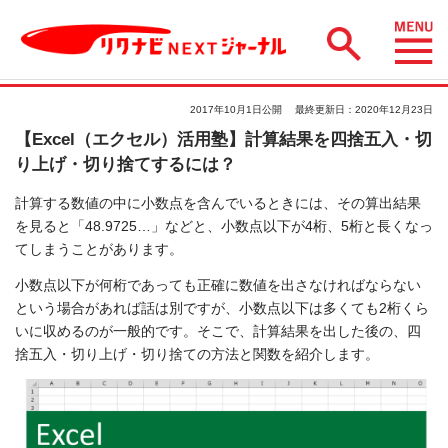
2017年10月1日公開
最終更新日：2020年12月23日
【Excel（エクセル）活用塾】計算結果を四捨五入・切
り上げ・切り捨てするには？
計算する数値の中に小数点を含んでいるときには、その算出結果
を見ると「48.9725…」などと、小数点以下が4桁、5桁と長くなっ
てしまうことがあります。
小数点以下が何桁であっても正確に数値を出さなければならない
という場合があれば話は別ですが、小数点以下は多くても2桁くら
いに収めるのが一般的です。そこで、計算結果を出した後の、四
捨五入・切り上げ・切り捨ての方法と関数を紹介します。