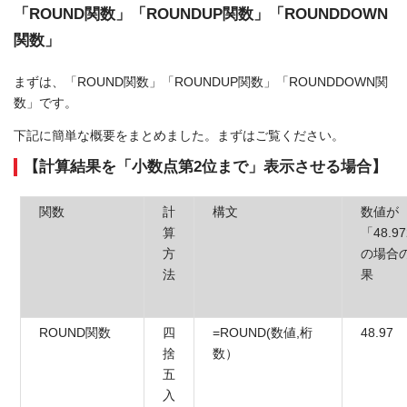
「ROUND関数」「ROUNDUP関数」「ROUNDDOWN
関数」
まずは、「ROUND関数」「ROUNDUP関数」「ROUNDDOWN関
数」です。
下記に簡単な概要をまとめました。まずはご覧ください。
【計算結果を「小数点第2位まで」表示させる場合】
関数
計
構文
数値が
算
「48.9
方
の場合
法
果
ROUND関数
四
=ROUND(数値,桁
48.97
捨
数）
五
入