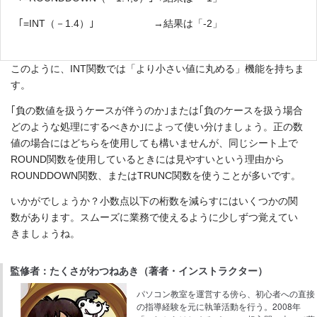
｢=INT（－1.4）｣ →結果は「-2」
このように、INT関数では「より小さい値に丸める」機能を持ちま
す。
｢負の数値を扱うケースが伴うのか｣または｢負のケースを扱う場合
どのような処理にするべきか｣によって使い分けましょう。正の数
値の場合にはどちらを使用しても構いませんが、同じシート上で
ROUND関数を使用しているときには見やすいという理由から
ROUNDDOWN関数、またはTRUNC関数を使うことが多いです。
いかがでしょうか？小数点以下の桁数を減らすにはいくつかの関
数があります。スムーズに業務で使えるように少しずつ覚えてい
きましょうね。
監修者：たくさがわつねあき（著者・インストラクター）
パソコン教室を運営する傍ら、初心者への直接
の指導経験を元に執筆活動を行う。2008年