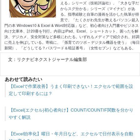
える」シリーズ（技術評論社）、「大きな字だ
からスグ分かる」シリーズ（マイナビ）があ
る。指導経験と自筆の漫画を活かした執筆が得
意で、「たくさがわ先生が教えるパソコン超入
門の本 Windows10 & Excel & Word対応版」など、初心者向け入門書やビジネス
向け文庫本、計20冊を刊行。内容はiPad、Excel、ショートカット、困ったを解
決、デジカメ、安全対策など多岐にわたる。いずれもメディアで紹介され、好調
に売上を伸ばしている。寄稿に、「孫育てのツボ – デジタル機器を使う」（毎日
新聞）、「どうしてる？パスワード＆暗証番号」（女性セブン）などもある。
文：リクナビネクストジャーナル編集部
あわせて読みたい
【Excelで作業改善】うまく印刷できない！エクセルで範囲を設
定して印刷するには？
【Excel(エクセル)初心者向け】COUNT/COUNTIF関数を分かり
やすく解説
【Excel効率化】曜日・年月日など、エクセルで日付表示を自動