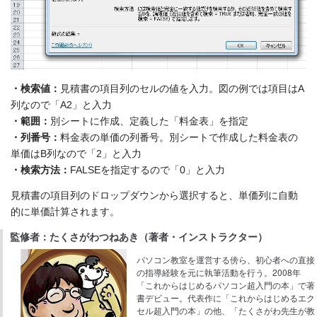
・検索値：
見積書の項目列のセルの値を入力。図の例では項目はA
列なので「A2」と入力
・範囲：
別シートに作成、定義した「料金表」を指定
・列番号：
料金表の単価の列番号。別シートで作成した料金表の
単価はB列なので「2」と入力
・検索方法：
FALSEを指定するので「0」と入力
見積書の項目列のドロップダウンから選択すると、単価列に自動
的に単価計算されます。
監修者：たくさがわつねあき（著者・インストラクター）
パソコン教室を運営する傍ら、初心者への直接
の指導経験を元に執筆活動を行う。2008年
「これからはじめるパソコン超入門の本」で著
書デビュー。代表作に「これからはじめるエク
セル超入門の本」の他、「たくさがわ先生が教