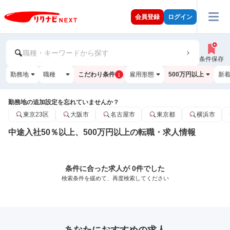
会員登録
ログイン
職種・キーワードから探す
条件保存
勤務地
職種
こだわり条件
雇用形態
500万円以上
新
1
勤務地の追加設定を忘れていませんか？
東京23区
大阪市
名古屋市
東京都
横浜市
中途入社50％以上、500万円以上の転職・求人情報
条件に合った求人が 0件でした
検索条件を緩めて、再度検索してください