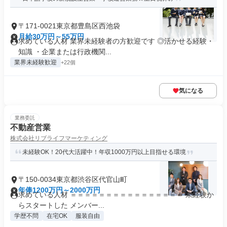
〒171-0021東京都豊島区西池袋
月給30万円～55万円
求めている人材 業界未経験者の方歓迎です ◎活かせる経験・
知識 ・企業または行政機関...
業界未経験歓迎
+22個
気になる
業務委託
不動産営業
株式会社リブライフマーケティング
未経験OK！20代大活躍中！年収1000万円以上目指せる環境
〒150-0034東京都渋谷区代官山町
年俸1200万円～2000万円
求めている人材 ＝＝＝＝＝＝＝＝＝＝＝＝＝＝＝＝ 未経験か
らスタートした メンバー...
学歴不問
在宅OK
服装自由