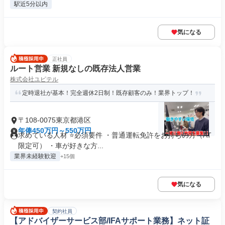
駅近5分以内
気になる
正社員
ルート営業 新規なしの既存法人営業
株式会社ユピテル
定時退社が基本！完全週休2日制！既存顧客のみ！業界トップ！
〒108-0075東京都港区
年俸450万円～550万円
求めている人材 ⭐️必須要件 ・普通運転免許をお持ちの方（AT
限定可） ・車が好きな方...
業界未経験歓迎
+15個
気になる
契約社員
【アドバイザーサービス部/IFAサポート業務】ネット証