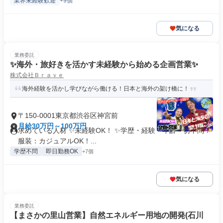
業界未経験歓迎
+9個
気になる
業務委託
✨海外・旅好きを活かす未経験から始める企画営業✨
株式会社Ｂｒａｖｅ
海外経験を活かし学びながら働ける！日本と海外の架け橋に！
〒150-0001東京都渋谷区神宮前
月給30万円～100万円
求めている人材 ✨未経験OK！ ✨学歴・経験・年齢一切不問！
服装：カジュアルOK！...
学歴不問
即日勤務OK
+7個
気になる
業務委託
【まさかの里山営業】自然エネルギー用地の開発(石川