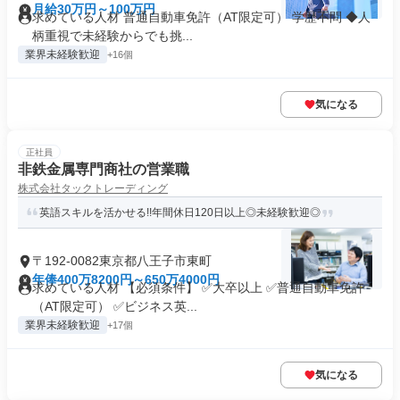
月給30万円～100万円
求めている人材 普通自動車免許（AT限定可） 学歴不問 ◆人
柄重視で未経験からでも挑...
業界未経験歓迎
+16個
気になる
正社員
非鉄金属専門商社の営業職
株式会社タックトレーディング
英語スキルを活かせる!!年間休日120日以上◎未経験歓迎◎
〒192-0082東京都八王子市東町
年俸400万8200円～650万4000円
求めている人材 【必須条件】 ✅大卒以上 ✅普通自動車免許
（AT限定可） ✅ビジネス英...
業界未経験歓迎
+17個
気になる