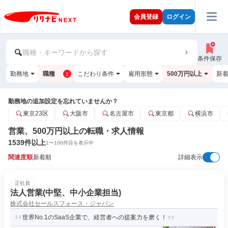
会員登録
ログイン
職種・キーワードから探す
条件保存
勤務地
職種
こだわり条件
雇用形態
500万円以上
新
1
勤務地の追加設定を忘れていませんか？
東京23区
大阪市
名古屋市
東京都
横浜市
営業、500万円以上の転職・求人情報
1539
件以上
1
〜
100
件目を表示中
関連度順
新着順
詳細表示
正社員
法人営業(中堅、中小企業担当)
株式会社セールスフォース・ジャパン
世界No.1のSaaS企業で、経営者への提案力を磨く！