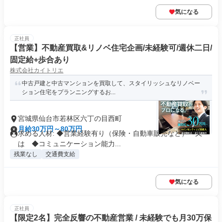
気になる
正社員
【営業】不動産買取&リノベ住宅企画/未経験可/週休二日/
固定給+歩合あり
株式会社カイトリエ
中古戸建と中古マンションを買取して、スタイリッシュなリノベー
ション住宅をプランニングするお...
宮城県仙台市若林区六丁の目西町
月給30万円～80万円
求める人材: ◆営業経験有り（保険・自動車販売など） 又
は ◆コミュニケーション能力...
残業なし
交通費支給
気になる
正社員
【限定2名】完全反響の不動産営業 / 未経験でも月30万保