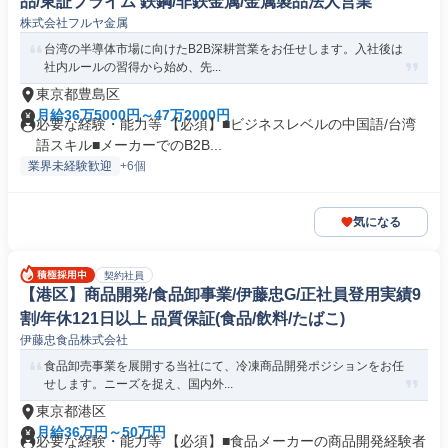
品/東証プライム 鉄鋼/非鉄金属/金属製品法人営業
株式会社フルヤ金属
台湾の半導体市場に向けたB2B深耕営業をお任せします。入社後は
社内ルールの習得から始め、先...
東京都豊島区
月給36万5000円～47万2000円
必要な経験・能力等 【必須】■ビジネスレベルの中国語/台湾
語スキル■メーカーでのB2B...
業界未経験歓迎
+6個
気になる
契約社員
【港区】商品開発/食品卸事業/伊藤忠G/正社員登用実績9
割/年休121日以上 品質保証(食品/飲料/たばこ)
伊藤忠食品株式会社
食品卸売事業を展開する当社にて、冷凍商品開発ポジションをお任
せします。ニーズを捉え、国内外...
東京都港区
月給36万円～50万円
必要な経験・能力等 【必須】■食品メーカーの商品開発経験者