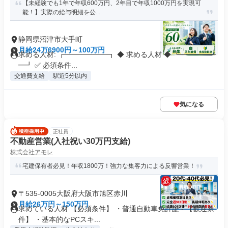
【未経験でも1年で年収600万円、2年目で年収1000万円を実現可
能！】実際の給与明細を公...
静岡県沼津市大手町
月給24万6900円～100万円
求める人材: ┏━━━━━━┓ ◆ 求める人材 ◆ ┗━━━━━
━┛ ✅ 必須条件...
交通費支給
駅近5分以内
気になる
正社員
不動産営業(入社祝い30万円支給)
株式会社アモレ
宅建保有者必見！年収1800万！強力な集客力による反響営業！
〒535-0005大阪府大阪市旭区赤川
月給26万円～150万円
求めている人材 【必須条件】 ・普通自動車免許証 - 【歓迎条
件】 ・基本的なPCスキ...