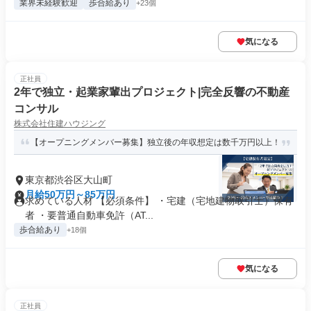
業界未経験歓迎
歩合給あり
+23個
気になる
正社員
2年で独立・起業家輩出プロジェクト|完全反響の不動産
コンサル
株式会社住建ハウジング
【オープニングメンバー募集】独立後の年収想定は数千万円以上！
東京都渋谷区大山町
月給50万円～85万円
求めている人材 【必須条件】 ・宅建（宅地建物取引士）保有
者 ・要普通自動車免許（AT...
歩合給あり
+18個
気になる
正社員