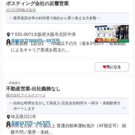
ポスティング会社の反響営業
ポスCOM株式会社
業界最高水準の好待遇で他社から乗り換える方多数
〒531-0071大阪府大阪市北区中津
月給35万3000円～85万円
応募資格 【必須】 ・50歳以下の方（省令3号のイ：長期勤続
によるキャリア形成を図るた...
気になる
業務委託
不動産営業-出社義務なし
株式会社アイルステージ
自由な時間を生かして高収入-完全歩合制50％～90％・未経験者サ
ポートします
埼玉県川口市
月給33万円～66万円
求める人材: ２０歳以上 普通自動車運転免許（AT限定可） 経
験不問／業界・未経...