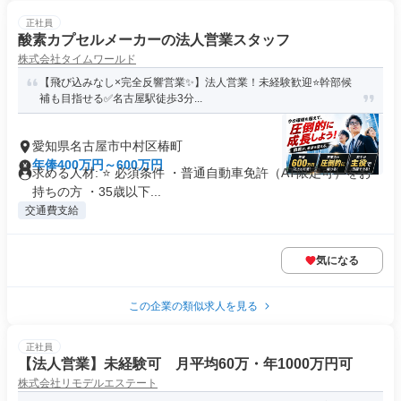
正社員
酸素カプセルメーカーの法人営業スタッフ
株式会社タイムワールド
【飛び込みなし×完全反響営業✨】法人営業！未経験歓迎⭐幹部候
補も目指せる✅名古屋駅徒歩3分...
愛知県名古屋市中村区椿町
年俸400万円～600万円
求める人材: ⭐ 必須条件 ・普通自動車免許（AT限定可）をお
持ちの方 ・35歳以下...
交通費支給
気になる
この企業の類似求人を見る
正社員
【法人営業】未経験可 月平均60万・年1000万円可
株式会社リモデルエステート