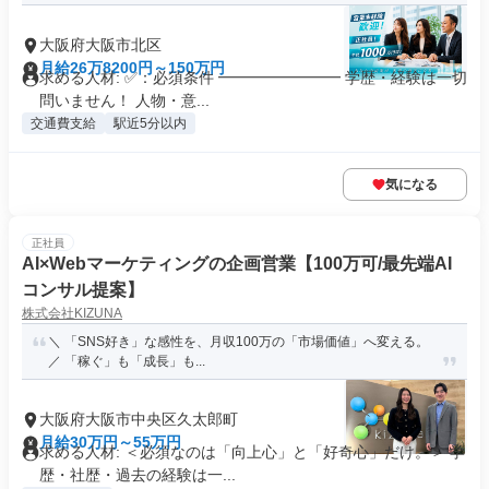
大阪府大阪市北区
月給26万8200円～150万円
求める人材: ✅：必須条件 ━━━━━━━━ 学歴・経験は一切
問いません！ 人物・意...
交通費支給
駅近5分以内
気になる
正社員
AI×Webマーケティングの企画営業【100万可/最先端AI
コンサル提案】
株式会社KIZUNA
＼ 「SNS好き」な感性を、月収100万の「市場価値」へ変える。
／ 「稼ぐ」も「成長」も...
大阪府大阪市中央区久太郎町
月給30万円～55万円
求める人材: ＜必須なのは「向上心」と「好奇心」だけ。＞ 学
歴・社歴・過去の経験は一...