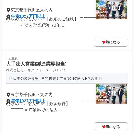
東京都千代田区丸の内
年俸1027万円以上
求めている人材 ✅【必須のご経験】 ￣￣￣￣￣￣￣￣￣￣￣
￣￣ ⭐ 法人営業経験（3年...
気になる
正社員
大手法人営業(製造業界担当)
株式会社セールスフォース・ジャパン
日本の製造業を、AIで再興！世界No.1のAI CRM営業
東京都千代田区丸の内
年俸1027万円以上
求めている人材 ✅【必須条件】 ￣￣￣￣￣￣￣￣￣￣￣￣￣
￣￣￣ ⭐ IT業界での法人...
気になる