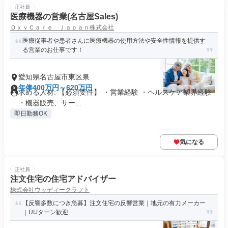
正社員
医療機器の営業(名古屋Sales)
ＯｘｙＣａｒｅ Ｊａｐａｎ株式会社
医療従事者や患者さんに医療機器の使用方法や安全性情報を提供す
る営業のお仕事です！
愛知県名古屋市東区泉
年俸400万円～620万円
求める人材: 【必須要件】 ・営業経験 ・ヘルスケア業界経験
・機器販売、サー...
即日勤務OK
気になる
正社員
注文住宅の住宅アドバイザー
株式会社ウッディークラフト
【反響多数につき急募】注文住宅の反響営業｜地元の有力メーカー
｜UIJターン歓迎