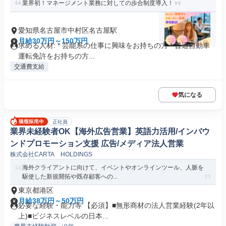
業界初！マネージメント業務に対しての歩合制度導入！
愛知県名古屋市中村区名古屋駅
月給30万円～150万円
求める人材: * 芸能系の仕事に興味をお持ちの方 * 普通自動車
運転免許をお持ちの方...
交通費支給
気になる
正社員
業界未経験者OK【海外広告営業】英語力活用/インバウ
ンドプロモーション支援 広告/メディア法人営業
株式会社CARTA HOLDINGS
海外クライアントに向けて、イベントやオンラインツール、人脈を
駆使した新規開拓や既存顧客への...
東京都港区
月給38万円～50万円
必要な経験・能力等 【必須】■無形商材の法人営業経験(2年以
上)■ビジネスレベルの日本...