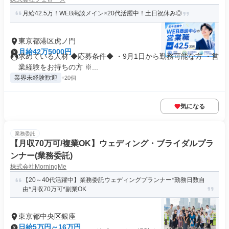
月給42.5万！WEB商談メイン×20代活躍中！土日祝休み◎
東京都港区虎ノ門
月給42万5000円
求めている人材 ◆応募条件◆ ・9月1日から勤務可能な方 ・営
業経験をお持ちの方 ※...
業界未経験歓迎
+20個
気になる
業務委託
【月収70万可/複業OK】ウェディング・ブライダルプラ
ンナー(業務委託)
株式会社MorningMe
【20～40代活躍中】業務委託ウェディングプランナー*勤務日数自
由*月収70万可*副業OK
東京都中央区銀座
日給5万円～16万円