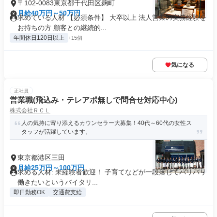
〒102-0083東京都千代田区麹町
月給40万円～50万円
求めている人材 【必須条件】 大卒以上 法人営業の実務経験を
お持ちの方 顧客との継続的...
年間休日120日以上
+15個
気になる
正社員
営業職(飛込み・テレアポ無しで問合せ対応中心)
株式会社ＲＣＬ
人の気持に寄り添えるカウンセラー大募集！40代～60代の女性ス
タッフが活躍しています。
東京都港区三田
月給25万円～100万円
求める人材: 未経験者歓迎！ 子育てなどが一段落してバリバリ
働きたいというバイタリ...
即日勤務OK
交通費支給