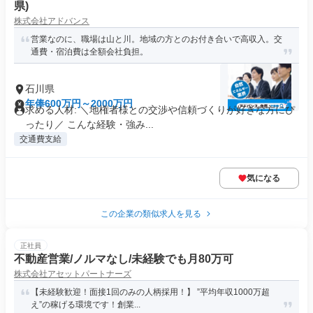
県)
株式会社アドバンス
営業なのに、職場は山と川。地域の方とのお付き合いで高収入。交
通費・宿泊費は全額会社負担。
石川県
年俸600万円～2000万円
求める人材: ＼地権者様との交渉や信頼づくりが好きな方にぴ
ったり／ こんな経験・強み...
交通費支給
気になる
この企業の類似求人を見る
正社員
不動産営業/ノルマなし/未経験でも月80万可
株式会社アセットパートナーズ
【未経験歓迎！面接1回のみの人柄採用！】 ”平均年収1000万超
え”の稼げる環境です！創業...