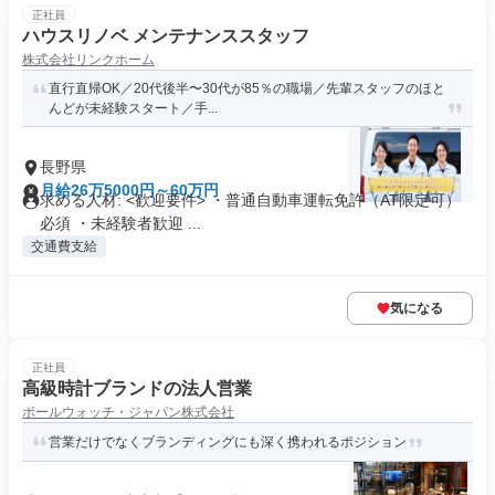
正社員
ハウスリノベ メンテナンススタッフ
株式会社リンクホーム
直行直帰OK／20代後半〜30代が85％の職場／先輩スタッフのほと
んどが未経験スタート／手...
長野県
月給26万5000円～60万円
求める人材: <歓迎要件> ・普通自動車運転免許（AT限定可）
必須 ・未経験者歓迎 ...
交通費支給
気になる
正社員
高級時計ブランドの法人営業
ボールウォッチ・ジャパン株式会社
営業だけでなくブランディングにも深く携われるポジション