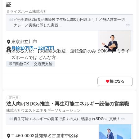
証
ミライズホーム株式会社
✅完全週休2日制✅未経験で年収1,300万円以上可！／飛込営業一切
ナシ！／実務に即した実践...
東京都立川市
月給30万円～120万円
求める人材: 【未経験大歓迎：運転免許のみでOK！】 ミライ
ズホームでは どんな方...
即日勤務OK
交通費支給
気になる
正社員
法人向けSDGs推進・再生可能エネルギー設備の営業職
株式会社ウエストエネルギーソリューション
再生可能エネルギーの提案で多くの人に感謝されSDGsに貢献！
〒460-0003愛知県名古屋市中区錦