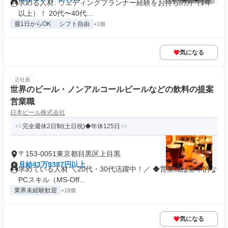
求める人材: ウェディングプランナー経験をお持ちの方（1年
以上）！ 20代〜40代...
週1日からOK
シフト自由
+1個
気になる
正社員
世界のビール・ノンアルコールビールなどの飲料の提案
営業職
日本ビール株式会社
完全週休2日制(土日祝)◆年休125日
〒153-0051東京都目黒区上目黒
月給43万9387円以上
求めている人材 ＼20代・30代活躍中！／ ◆営業職は基本的な
PCスキル（MS-Off...
業界未経験歓迎
+18個
気になる