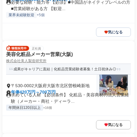
必要な経験・能力等 【必須】■中国語がネイティブレベルの方
■営業経験がある方 【歓迎...
業界未経験歓迎
+5個
気になる
正社員
美容化粧品メーカー営業(大阪)
株式会社美人製造研究所
成果がキャリアに直結｜化粧品営業経験者募集！土日祝休み◎
〒530-0002大阪府大阪市北区曽根崎新地
年俸420万円～700万円
求めている人材 【必須条件】 化粧品・美容商材の法人営業経
験（メーカー・商社・ディーラ...
年間休日120日以上
+16個
気になる