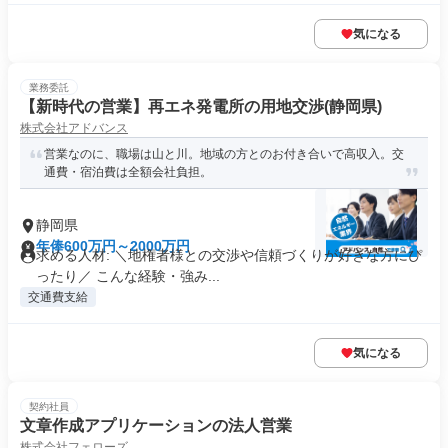
気になる
業務委託
【新時代の営業】再エネ発電所の用地交渉(静岡県)
株式会社アドバンス
営業なのに、職場は山と川。地域の方とのお付き合いで高収入。交
通費・宿泊費は全額会社負担。
静岡県
年俸600万円～2000万円
求める人材: ＼地権者様との交渉や信頼づくりが好きな方にぴ
ったり／ こんな経験・強み...
交通費支給
気になる
契約社員
文章作成アプリケーションの法人営業
株式会社フェローズ