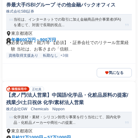
券最大手/SBIグループ その他金融バックオフィス
株式会社SBI証券
当社は、インターネットでの取引に加え金融商品仲介事業者(IFA)
を通じて、対面で長期的視点...
東京都港区
年俸600万円～900万円
必要な経験・能力等 【必須】・証券会社でのリテール営業経
験 当社は、お客さまの「信頼...
資格取得支援あり
転勤なし
+3個
気になる
正社員
【虎ノ門/法人営業】中国語/化学品・化粧品原料の提案/
残業少/土日祝休 化学/素材法人営業
株式会社GW Chemicals Nippon
化学資材・素材・シリコン卸売り事業を行う当社にて、国内化学
品・化粧品メーカーや商社への提案...
東京都港区
月給32万1000円～57万1000円