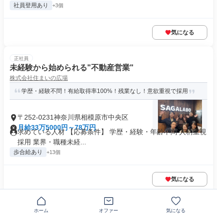
社員登用あり
+3個
気になる
正社員
未経験から始められる"不動産営業"
株式会社住まいの広場
学歴・経験不問！有給取得率100%！残業なし！意欲重視で採用
〒252-0231神奈川県相模原市中央区
月給33万5000円～78万円
求めている人材 【応募条件】 学歴・経験・年齢不問 人柄重視
採用 業界・職種未経...
歩合給あり
+13個
気になる
正社員
ホーム
オファー
気になる
【正社員】研究用試薬の営業担当(未経験歓迎/研修充実/