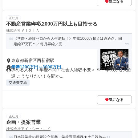
気になる
正社員
不動産営業/年収2000万円以上も目指せる
株式会社ＶＩＸＩＡ
《学歴・経験ゼロから人生逆転！》年収1000万超えは通過点。固
定給37万円〜／毎月昇給／完...
東京都新宿区西新宿駅
年俸1200万円～3600万円
求める人材: ＜学歴不問！社会人経験不要＞ ※中卒の方も大歓
迎 こうなりたい！を聞か...
交通費支給
気になる
正社員
企画・提案営業
株式会社アイ・シー・エイ
日本語学校の新規設立営業・学校運営業務★土日祝休み