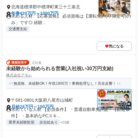
北海道標津郡中標津町東三十三条北
年俸420万円～1000万円
求める人材: 【応募資格】 必須資格は【運転免許(AT限定可)の
み」です◎ 経験...
交通費支給
気になる
正社員
未経験から始められる営業(入社祝い30万円支給)
株式会社アモレ
無資格、未経験OK！年収1800万！事務処理なし！完全反響！
〒581-0801大阪府八尾市山城町
月給24万円～150万円
求めている人材 【必須条件】 ・普通自動車免許証 - 【歓迎条
件】 ・基本的なPCスキ...
業界未経験歓迎
歩合給あり
+23個