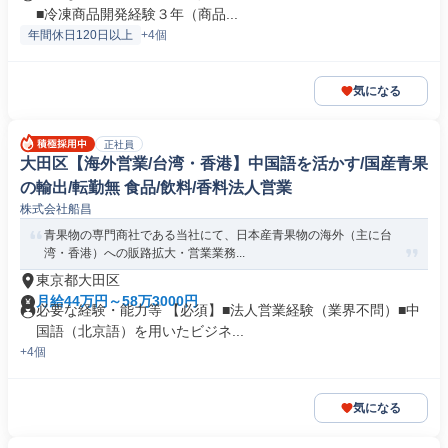
■冷凍商品開発経験３年（商品...
年間休日120日以上
+4個
気になる
正社員
大田区【海外営業/台湾・香港】中国語を活かす/国産青果
の輸出/転勤無 食品/飲料/香料法人営業
株式会社船昌
青果物の専門商社である当社にて、日本産青果物の海外（主に台
湾・香港）への販路拡大・営業業務...
東京都大田区
月給44万円～58万3000円
必要な経験・能力等 【必須】■法人営業経験（業界不問）■中
国語（北京語）を用いたビジネ...
+4個
気になる