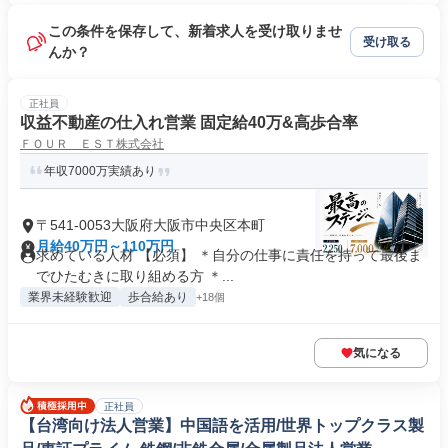
この条件を保存して、新着求人を受け取りませ
受け取る
んか？
正社員
収益不動産の仕入れ営業 固定給40万&高歩合率
ＦＯＵＲ ＥＳＴ株式会社
年収7000万実績あり
〒541-0053大阪府大阪市中央区本町
月給40万円～110万円
求めている人材 【必須】 ＊自分の仕事に責任を持って最後ま
でひたむきに取り組める方 ＊...
業界未経験歓迎
歩合給あり
+18個
気になる
正社員
【台湾向け法人営業】中国語を活用/世界トップクラス製