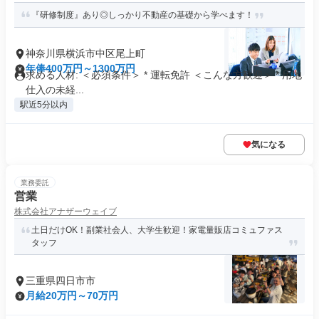
『研修制度』あり◎しっかり不動産の基礎から学べます！
神奈川県横浜市中区尾上町
年俸400万円～1300万円
求める人材: ＜必須条件＞ * 運転免許 ＜こんな方歓迎＞ * 用地
仕入の未経...
駅近5分以内
気になる
業務委託
営業
株式会社アナザーウェイブ
土日だけOK！副業社会人、大学生歓迎！家電量販店コミュファス
タッフ
三重県四日市市
月給20万円～70万円