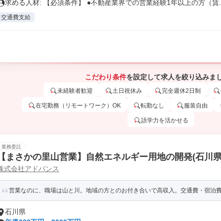
求める人材: 【必須条件】 ●不動産業界での営業経験1年以上の方（賃..
交通費支給
こだわり条件
を設定して求人を絞り込みま
未経験者歓迎
土日祝休み
完全週休2日制
在宅勤務（リモートワーク）OK
転勤なし
服装自由
語学力を活かせる
業務委託
【まさかの里山営業】自然エネルギー用地の開発(石川県
株式会社アドバンス
営業なのに、職場は山と川。地域の方とのお付き合いで高収入。交通費・宿泊
石川県