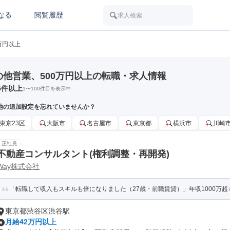
なる
閲覧履歴
求人検索
0万円以上
の他営業、500万円以上の転職・求人情報
5
件以上
1
〜
100
件目を表示中
地の追加設定を忘れていませんか？
東京23区
大阪市
名古屋市
東京都
横浜市
川崎
正社員
不動産コンサルタント(権利調整・再開発)
Way株式会社
「転職して収入もスキルも倍になりました（27歳・前職賃貸）」年収1000万超
東京都渋谷区渋谷駅
月給42万円以上