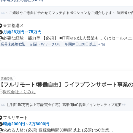
b/オープンSE
～ご経験やご志向に合わせてマッチするポジションをご紹介します～ 防衛省や自衛
東京都港区
月給28万円～75万円
必要な経験・能力等 【必須】 ■IT商材の法人営業もしくはセールスエン.
業界未経験歓迎
副業・WワークOK
年間休日120日以上
+7個
業務委託
【フルリモート/稼働自由】ライフプランサポート事業の
株式会社よりみち
【月収150万円以上可能/完全在宅】高単価toC営業／インセンティブ充実
フルリモート
時給2000円～3万8000円
求める人材: (必須) 週稼働時間30時間以上 (必須) toC営業...