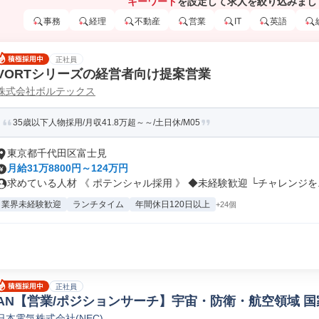
キーワード
を設定して求人を絞り込みまし
事務
経理
不動産
営業
IT
英語
正社員
VORTシリーズの経営者向け提案営業
株式会社ボルテックス
35歳以下人物採用/月収41.8万超～～/土日休/M05
東京都千代田区富士見
月給31万8800円～124万円
求めている人材 《 ポテンシャル採用 》 ◆未経験歓迎 └チャレンジを..
業界未経験歓迎
ランチタイム
年間休日120日以上
+24個
正社員
AN【営業/ポジションサーチ】宇宙・防衛・航空領域 国
日本電気株式会社(NEC)