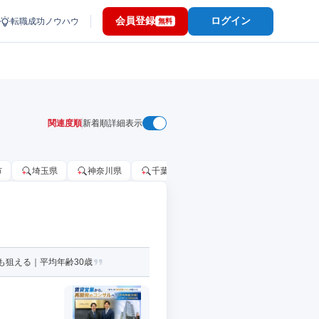
会員登録
ログイン
転職成功ノウハウ
無料
関連度順
新着順
詳細表示
市
埼玉県
神奈川県
千葉市
大阪府
千葉県
も狙える｜平均年齢30歳