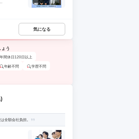
.
気になる
しょう
年間休日120日以上
年齢不問
学歴不問
)
費は全額会社負担。