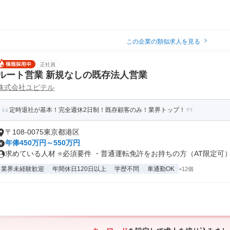
この企業の類似求人を見る
正社員
ルート営業 新規なしの既存法人営業
株式会社ユピテル
定時退社が基本！完全週休2日制！既存顧客のみ！業界トップ！
〒108-0075東京都港区
年俸450万円～550万円
求めている人材 ⭐️必須要件 ・普通運転免許をお持ちの方（AT限定可）.
業界未経験歓迎
年間休日120日以上
学歴不問
車通勤OK
+12個