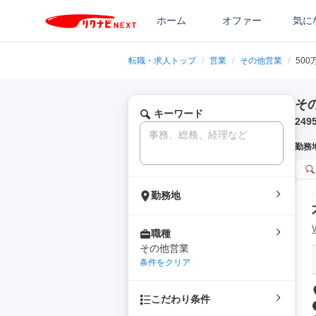
ホーム
オファー
気に
転職・求人トップ
/
営業
/
その他営業
/
50
そ
キーワード
249
勤務
勤務地
職種
その他営業
条件をクリア
こだわり条件