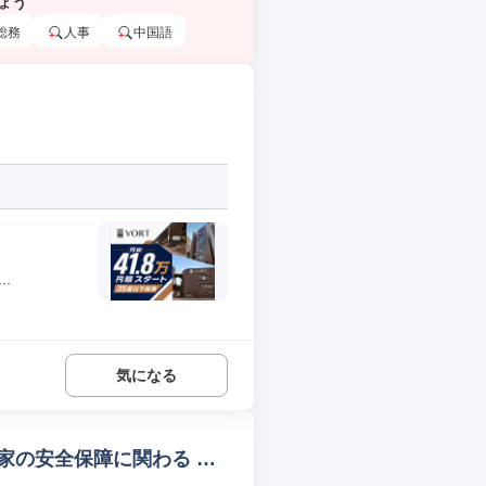
ょう
総務
人事
中国語
.
気になる
家の安全保障に関わる we