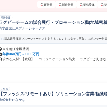
正社員
派遣社員
業務委託
契
業務委託
ラグビーチームの試合興行・プロモーション職(地域密着
清水建設江東ブルーシャークス
ャークスの未来を共に描こう)
清水建設江東ブルーシャークスを支えるフロントスタッフ募集。スポンサー営業・
東京都江東区豊洲
年俸360万円～1000万円
求める人材: 【歓迎】 ・コミュニケーション能力 ・ラグビーが好きな..
正社員
【フレックス/リモートあり】ソリューション営業/軽貨
株式会社かなかな