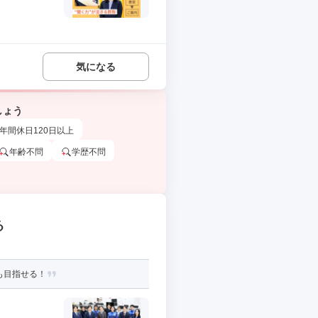
気になる
しょう
年間休日120日以上
年齢不問
学歴不問
る
も目指せる！