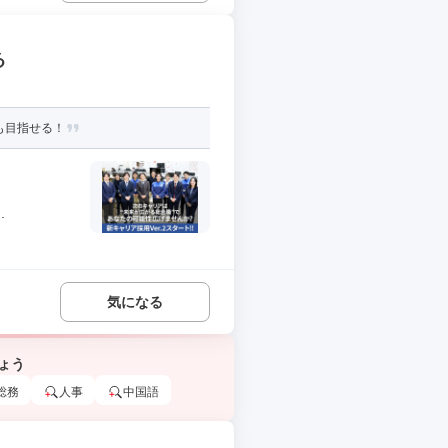
る
も目指せる！
.
気になる
ょう
総務
人事
中国語