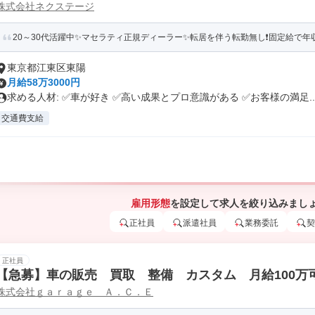
株式会社ネクステージ
20～30代活躍中✨マセラティ正規ディーラー✨転居を伴う転勤無し❗固定給で年収7
東京都江東区東陽
月給58万3000円
求める人材: ✅車が好き ✅高い成果とプロ意識がある ✅お客様の満足..
交通費支給
雇用形態
を設定して求人を絞り込みまし
正社員
派遣社員
業務委託
契
正社員
【急募】車の販売 買取 整備 カスタム 月給100万
株式会社ｇａｒａｇｅ Ａ．Ｃ．Ｅ