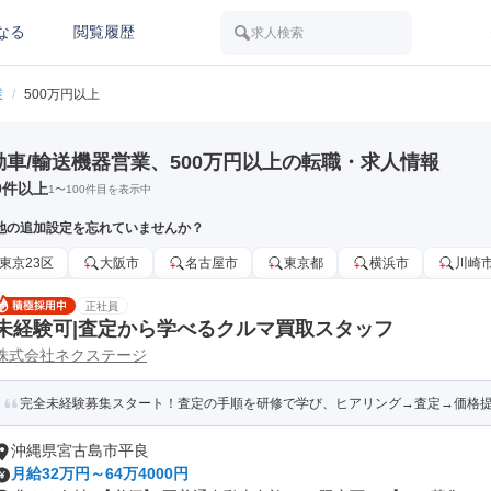
なる
閲覧履歴
求人検索
業
/
500万円以上
動車/輸送機器営業、500万円以上の転職・求人情報
9
件以上
1
〜
100
件目を表示中
地の追加設定を忘れていませんか？
東京23区
大阪市
名古屋市
東京都
横浜市
川崎
正社員
未経験可|査定から学べるクルマ買取スタッフ
株式会社ネクステージ
完全未経験募集スタート！査定の手順を研修で学び、ヒアリング→査定→価格
沖縄県宮古島市平良
月給32万円～64万4000円