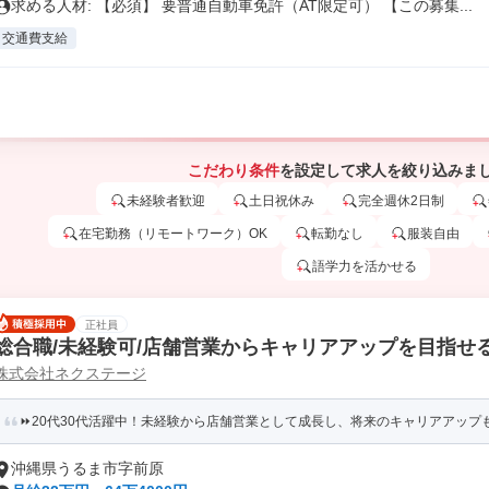
求める人材: 【必須】 要普通自動車免許（AT限定可） 【この募集...
交通費支給
こだわり条件
を設定して求人を絞り込みま
未経験者歓迎
土日祝休み
完全週休2日制
在宅勤務（リモートワーク）OK
転勤なし
服装自由
語学力を活かせる
正社員
総合職/未経験可/店舗営業からキャリアアップを目指せ
株式会社ネクステージ
⏩️20代30代活躍中！未経験から店舗営業として成長し、将来のキャリアアップ
沖縄県うるま市字前原