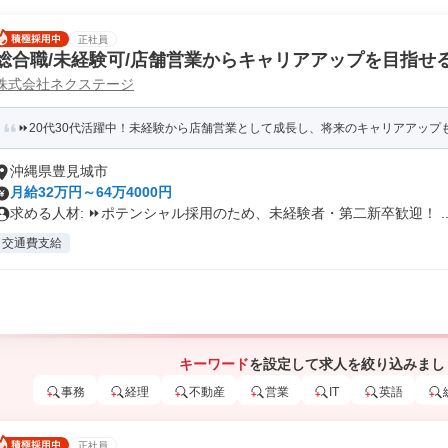
正社員
総合職/未経験可/店舗営業からキャリアアップを目指せ
株式会社ネクステージ
⏩️20代30代活躍中！未経験から店舗営業として成長し、将来のキャリアアップ
沖縄県豊見城市
月給32万円～64万4000円
求める人材: ⏩️ポテンシャル採用のため、未経験者・第二新卒歓迎！ ..
交通費支給
キーワード
を設定して求人を絞り込みまし
事務
経理
不動産
営業
IT
英語
正社員