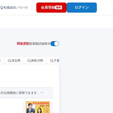
会員登録
ログイン
転職成功ノウハウ
無料
関連度順
新着順
詳細表示
市
埼玉県
神奈川県
千葉市
大阪府
千葉県
提示を段階的に習得できます。