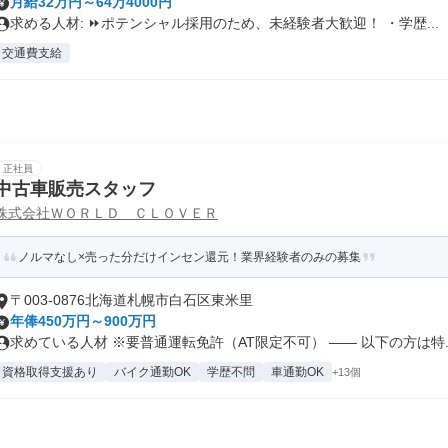
月給32万円～64万4000円
求める人材: ⏩️ポテンシャル採用のため、未経験者大歓迎！ ・学歴...
交通費支給
正社員
中古車販売スタッフ
株式会社ＷＯＲＬＤ ＣＬＯＶＥＲ
ノルマなし×売った分だけインセン還元！業界経験者のみの募集
〒003-0876北海道札幌市白石区東米里
年俸450万円～900万円
求めている人材 ※要普通運転免許（AT限定不可） ―― 以下の方は特..
資格取得支援あり
バイク通勤OK
学歴不問
車通勤OK
+13個