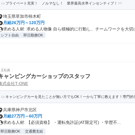
プライベート充実！ ノルマなし！ 業界最高水準インセンティブ！
埼玉県草加市柿木町
月給26万円～120万円
求める人材: 求める人物像 自ら積極的に行動し、チームワークを大切に.
シフト自由
即日勤務OK
正社員
キャンピングカーショップのスタッフ
株式会社T-ONE
キャンピングカーを見たことが無い方でもOK！一から丁寧に教えます！専門的な
兵庫県神戸市北区
月給27万円～60万円
求める人材: 【必須資格】 ・運転免許証(AT限定可) ・学歴不...
即日勤務OK
交通費支給