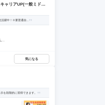
キャリアUP(一般ミドル
活躍中！※要普通自...
..
気になる
提示を段階的に習得できます。