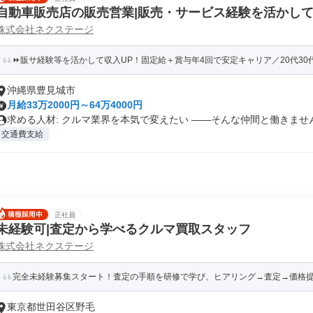
自動車販売店の販売営業|販売・サービス経験を活かして
株式会社ネクステージ
職)
⏩️販サ経験等を活かして収入UP！固定給＋賞与年4回で安定キャリア／20代30代
沖縄県豊見城市
月給33万2000円～64万4000円
求める人材: クルマ業界を本気で変えたい ――そんな仲間と働きません.
交通費支給
正社員
未経験可|査定から学べるクルマ買取スタッフ
株式会社ネクステージ
完全未経験募集スタート！査定の手順を研修で学び、ヒアリング→査定→価格
東京都世田谷区野毛