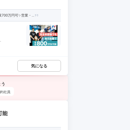
00万円可✨営業・...
.
気になる
ょう
約社員
可能