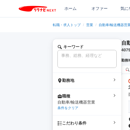
ホーム
オファー
気に
転職・求人トップ
/
営業
/
自動車/輸送機器営
自
キーワード
407
勤務
勤務地
職種
自動車/輸送機器営業
条件をクリア
こだわり条件