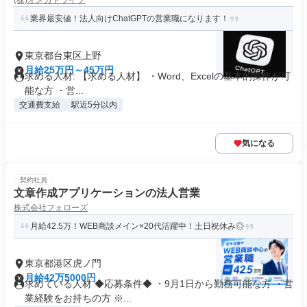
(株)オメガドライブ
業界最安値！法人向けChatGPTの営業職になります！
東京都台東区上野
月給25万円～45万円
求める人材: 【求める人材】 ・Word、Excelの基本的操作が可
能な方 ・営...
交通費支給
駅近5分以内
気になる
契約社員
文章作成アプリケーションの法人営業
株式会社フェローズ
月給42.5万！WEB商談メイン×20代活躍中！土日祝休み◎
東京都港区虎ノ門
月給42万5000円
求めている人材 ◆応募条件◆ ・9月1日から勤務可能な方 ・営
業経験をお持ちの方 ※...