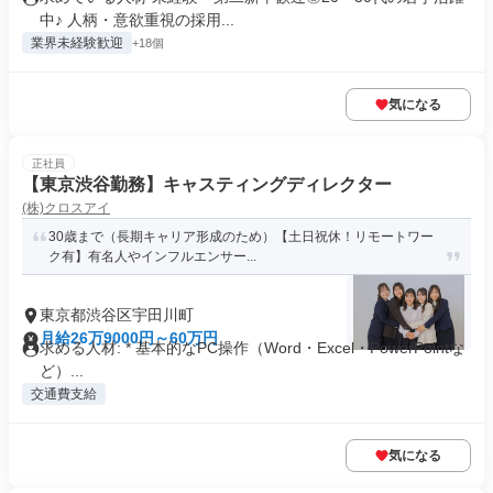
中♪ 人柄・意欲重視の採用...
業界未経験歓迎
+18個
気になる
正社員
【東京渋谷勤務】キャスティングディレクター
(株)クロスアイ
30歳まで（長期キャリア形成のため）【土日祝休！リモートワー
ク有】有名人やインフルエンサー...
東京都渋谷区宇田川町
月給26万9000円～60万円
求める人材: * 基本的なPC操作（Word・Excel・PowerPointな
ど）...
交通費支給
気になる