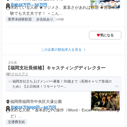
月給28万円～50万円
求めている人材 ★マジメさ、素直さがあれば歓迎 ★営業未経
験でも大丈夫です！ ＜こん...
業界未経験歓迎
歩合給あり
+29個
気になる
この企業の類似求人を見る
正社員
【福岡支社長候補】キャスティングディレクター
(株)クロスアイ
福岡支社立ち上げメンバー募集！30歳まで（長期キャリア形成の
ため）【土日祝休！リモートワー...
福岡県福岡市中央区大濠公園
月給26万9000円～60万円
求める人材: * 基本的なPC操作（Word・Excel・PowerPointな
ど）...
交通費支給