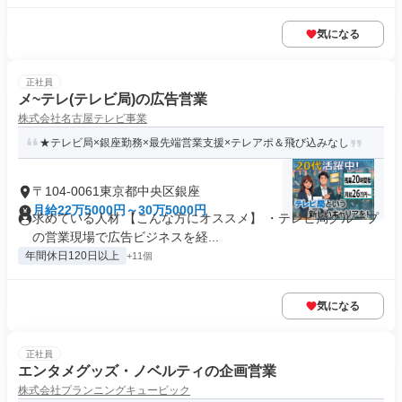
気になる
正社員
メ~テレ(テレビ局)の広告営業
株式会社名古屋テレビ事業
★テレビ局×銀座勤務×最先端営業支援×テレアポ＆飛び込みなし
〒104-0061東京都中央区銀座
月給22万5000円～30万5000円
求めている人材 【こんな方にオススメ】 ・テレビ局グループ
の営業現場で広告ビジネスを経...
年間休日120日以上
+11個
気になる
正社員
エンタメグッズ・ノベルティの企画営業
株式会社プランニングキュービック