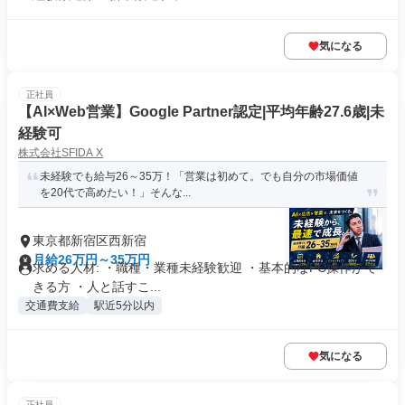
気になる
正社員
【AI×Web営業】Google Partner認定|平均年齢27.6歳|未
経験可
株式会社SFIDA X
未経験でも給与26～35万！「営業は初めて。でも自分の市場価値
を20代で高めたい！」そんな...
東京都新宿区西新宿
月給26万円～35万円
求める人材: ・職種・業種未経験歓迎 ・基本的なPC操作がで
きる方 ・人と話すこ...
交通費支給
駅近5分以内
気になる
正社員