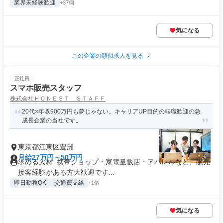
業界未経験歓迎
+37個
気になる
この企業の類似求人を見る
正社員
スマホ販売スタッフ
株式会社ＨＯＮＥＳＴ ＳＴＡＦＦ
20代×年収900万円も夢じゃない。キャリアUP目的の転職歓迎の急
成長企業の当社です。
東京都江東区豊洲
月給27万円～50万円
求める人材: 携帯ショップ・家電量販店・アパレルなど、販売
接客経験がある方大歓迎です...
即日勤務OK
交通費支給
+1個
気になる