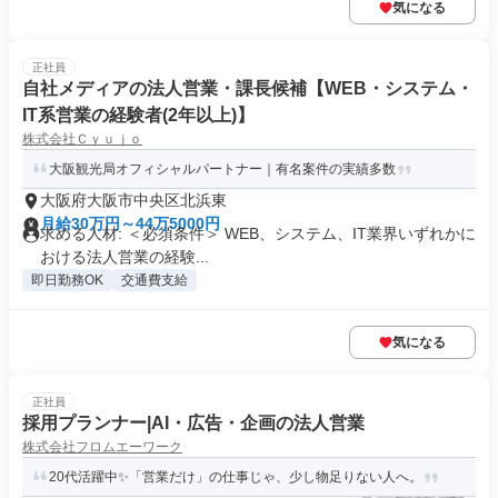
気になる
正社員
自社メディアの法人営業・課長候補【WEB・システム・
IT系営業の経験者(2年以上)】
株式会社Ｃｙｕｊｏ
大阪観光局オフィシャルパートナー｜有名案件の実績多数
大阪府大阪市中央区北浜東
月給30万円～44万5000円
求める人材: ＜必須条件＞ WEB、システム、IT業界いずれかに
おける法人営業の経験...
即日勤務OK
交通費支給
気になる
正社員
採用プランナー|AI・広告・企画の法人営業
株式会社フロムエーワーク
20代活躍中✨「営業だけ」の仕事じゃ、少し物足りない人へ。