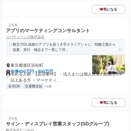
気になる
正社員
アプリのマーケティングコンサルタント
リバティーンズ株式会社
数百万DL規模のアプリを扱う大手クライアントに、戦略立案から
提案・実行・検証まで一貫して伴...
東京都港区浜松町
年俸450万円～800万円
求める人材: 【必須要件】 ・法人または個人営業の経験が2年
以上ある方 ・マーケティ...
在宅OK
交通費支給
+1個
気になる
正社員
サイン・ディスプレイ営業スタッフ(SDグループ)
株式会社むつみや