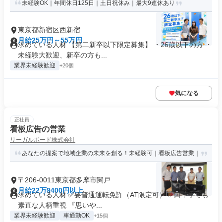
未経験OK｜年間休日125日｜土日祝休み｜最大9連休あり
東京都新宿区西新宿
月給25万円～55万円
求めている人材 【第二新卒以下限定募集】 ・26歳以下の方 ・
未経験大歓迎、新卒の方も...
業界未経験歓迎
+20個
気になる
正社員
看板広告の営業
リーガルボード株式会社
あなたの提案で地域企業の未来を創る！未経験可｜看板広告営業｜
〒206-0011東京都多摩市関戸
月給22万9400円以上
求めている人材 ✅要普通運転免許（AT限定可） ✅口下手でも
素直な人柄重視 『思いや...
業界未経験歓迎
車通勤OK
+15個