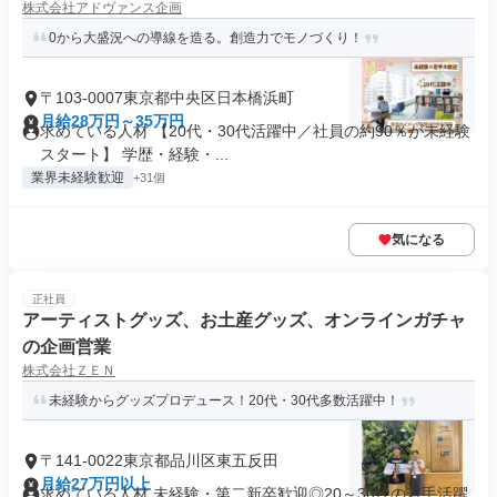
株式会社アドヴァンス企画
0から大盛況への導線を造る。創造力でモノづくり！
〒103-0007東京都中央区日本橋浜町
月給28万円～35万円
求めている人材 【20代・30代活躍中／社員の約90％が未経験
スタート】 学歴・経験・...
業界未経験歓迎
+31個
気になる
正社員
アーティストグッズ、お土産グッズ、オンラインガチャ
の企画営業
株式会社ＺＥＮ
未経験からグッズプロデュース！20代・30代多数活躍中！
〒141-0022東京都品川区東五反田
月給27万円以上
求めている人材 未経験・第二新卒歓迎◎20～30代の若手活躍