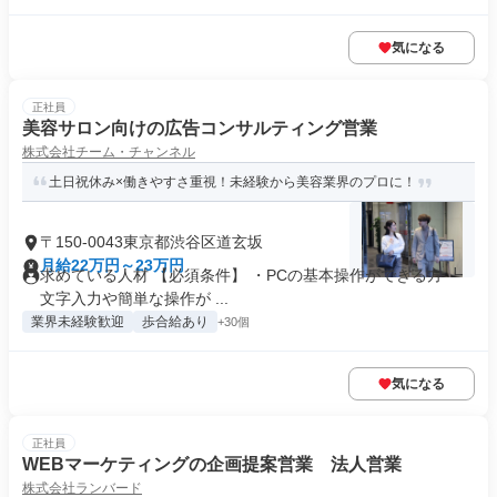
気になる
正社員
美容サロン向けの広告コンサルティング営業
株式会社チーム・チャンネル
土日祝休み×働きやすさ重視！未経験から美容業界のプロに！
〒150-0043東京都渋谷区道玄坂
月給22万円～23万円
求めている人材 【必須条件】 ・PCの基本操作ができる方 ┗
文字入力や簡単な操作が ...
業界未経験歓迎
歩合給あり
+30個
気になる
正社員
WEBマーケティングの企画提案営業 法人営業
株式会社ランバード