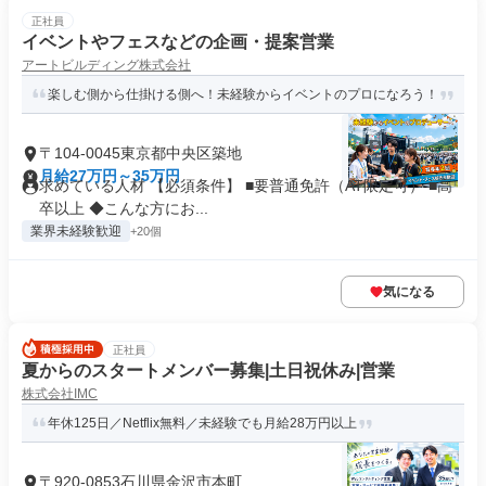
正社員
イベントやフェスなどの企画・提案営業
アートビルディング株式会社
楽しむ側から仕掛ける側へ！未経験からイベントのプロになろう！
〒104-0045東京都中央区築地
月給27万円～35万円
求めている人材 【必須条件】 ■要普通免許（AT限定可） ■高
卒以上 ◆こんな方にお...
業界未経験歓迎
+20個
気になる
正社員
夏からのスタートメンバー募集|土日祝休み|営業
株式会社IMC
年休125日／Netflix無料／未経験でも月給28万円以上
〒920-0853石川県金沢市本町