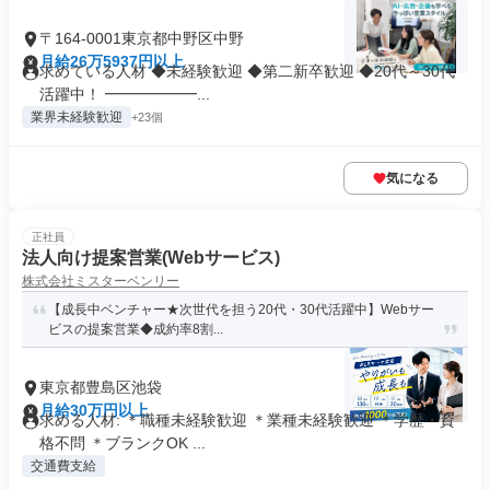
〒164-0001東京都中野区中野
月給26万5937円以上
求めている人材 ◆未経験歓迎 ◆第二新卒歓迎 ◆20代～30代
活躍中！ ━━━━━━...
業界未経験歓迎
+23個
気になる
正社員
法人向け提案営業(Webサービス)
株式会社ミスターベンリー
【成長中ベンチャー★次世代を担う20代・30代活躍中】Webサー
ビスの提案営業◆成約率8割...
東京都豊島区池袋
月給30万円以上
求める人材: ＊職種未経験歓迎 ＊業種未経験歓迎 ＊学歴・資
格不問 ＊ブランクOK ...
交通費支給