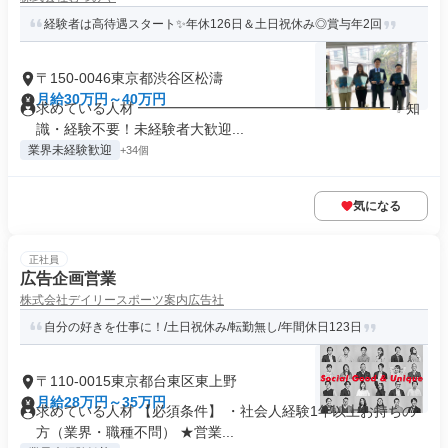
経験者は高待遇スタート✨年休126日＆土日祝休み◎賞与年2回
〒150-0046東京都渋谷区松濤
月給30万円～40万円
求めている人材 ━━━━━━━━━━━━━━━━━━ ✨知
識・経験不要！未経験者大歓迎...
業界未経験歓迎
+34個
気になる
正社員
広告企画営業
株式会社デイリースポーツ案内広告社
自分の好きを仕事に！/土日祝休み/転勤無し/年間休日123日
〒110-0015東京都台東区東上野
月給28万円～35万円
求めている人材 【必須条件】 ・社会人経験1年以上お持ちの
方（業界・職種不問） ★営業...