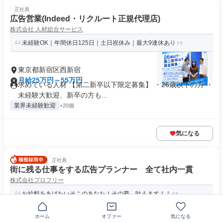
正社員
広告営業(Indeed・リクルート正規代理店)
株式会社 人材総合サービス
未経験OK｜年間休日125日｜土日祝休み｜最大9連休あり
東京都新宿区西新宿
月給25万円～55万円
求めている人材 【第二新卒以下限定募集】 ・26歳以下の方 ・
未経験大歓迎、新卒の方も...
業界未経験歓迎
+20個
気になる
正社員
街に残る仕事をする広告プランナー 全て社内一貫
株式会社プロフリー
お給料をあげたいそこのあなた！その夢、叶えます！！
ホーム
オファー
気になる
〒573-1105大阪府枚方市南楠葉