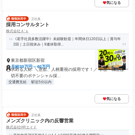
気になる
正社員
採用コンサルタント
株式会社Ａ’ｓ
《若手社員多数活躍中》未経験歓迎｜年間休日120日以上｜賞与年
2回｜土日祝休み｜9連休取得...
東京都新宿区新宿
月給30万円～40万円
求める人材: ＼意欲、人柄重視の採用です！／ 学歴・職歴は一
切不要のポテンシャル採...
交通費支給
駅近5分以内
気になる
正社員
メンズクリニック内の反響営業
株式会社HRエイド