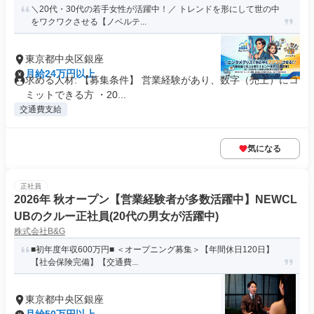
＼20代・30代の若手女性が活躍中！／ トレンドを形にして世の中
をワクワクさせる【ノベルテ...
東京都中央区銀座
月給24万円以上
求める人材: 【募集条件】 営業経験があり、数字（売上）にコ
ミットできる方 ・20...
交通費支給
気になる
正社員
2026年 秋オープン【営業経験者が多数活躍中】NEWCL
UBのクルー正社員(20代の男女が活躍中)
株式会社B&G
■初年度年収600万円■ ＜オープニング募集＞【年間休日120日】
【社会保険完備】【交通費...
東京都中央区銀座