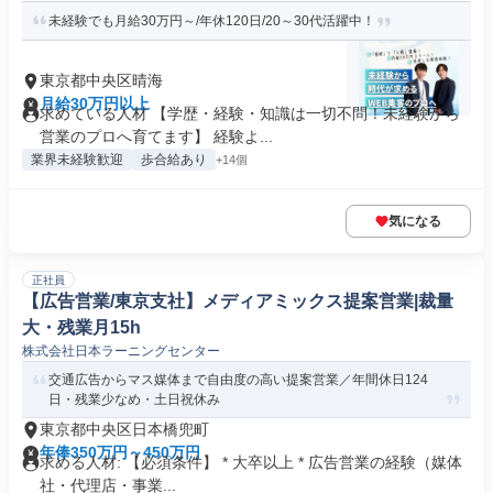
未経験でも月給30万円～/年休120日/20～30代活躍中！
東京都中央区晴海
月給30万円以上
求めている人材 【学歴・経験・知識は一切不問！未経験から
営業のプロへ育てます】 経験よ...
業界未経験歓迎
歩合給あり
+14個
気になる
正社員
【広告営業/東京支社】メディアミックス提案営業|裁量
大・残業月15h
株式会社日本ラーニングセンター
交通広告からマス媒体まで自由度の高い提案営業／年間休日124
日・残業少なめ・土日祝休み
東京都中央区日本橋兜町
年俸350万円～450万円
求める人材: 【必須条件】 * 大卒以上 * 広告営業の経験（媒体
社・代理店・事業...