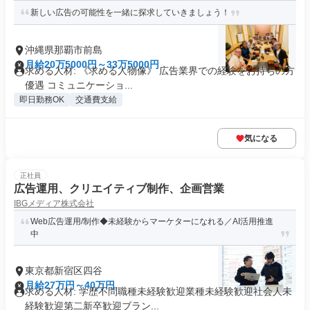
新しい広告の可能性を一緒に探求していきましょう！
沖縄県那覇市前島
月給20万5000円～33万5000円
求める人材: 《求める人物像》 広告業界での経験をお持ちの方
優遇 コミュニケーショ...
即日勤務OK
交通費支給
気になる
正社員
広告運用、クリエイティブ制作、企画営業
IBGメディア株式会社
Web広告運用/制作◆未経験からマーケターになれる／AI活用推進
中
東京都新宿区四谷
月給27万円～40万円
求める人材: 学歴不問職種未経験歓迎業種未経験歓迎社会人未
経験歓迎第二新卒歓迎ブラン...