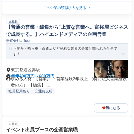
この企業の類似求人を見る
正社員
【普通の営業・編集から“上質な営業へ。富裕層ビジネス
で成長する。】ハイエンドメディアの企画営業
株式会社affluent
不動産・輸入車・百貨店など多彩な業界の企業と関われる仕事で
す！
東京都港区赤坂
年俸400万円～600万円
求める人材: 【営業】 ・営業経験2年以上 （特に法人営業経験
者の方） 【編集】 ...
社員登用あり
交通費支給
気になる
正社員
イベント出展ブースの企画営業職