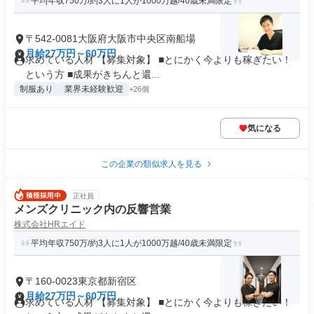
平均年収750万/約3人に1人が1000万越/40歳未満限定
〒542-0081大阪府大阪市中央区南船場
月給27万円～60万円
求めている人材 【募集対象】 ■とにかく今よりも稼ぎたい！
という方 ■成果がきちんと還...
制服あり
業界未経験歓迎
+26個
気になる
この企業の類似求人を見る
正社員
メンズクリニック内の反響営業
株式会社HRエイド
平均年収750万/約3人に1人が1000万越/40歳未満限定
〒160-0023東京都新宿区
月給27万円～60万円
求めている人材 【募集対象】 ■とにかく今よりも稼ぎたい！