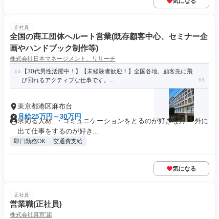
気になる
正社員
全国の商工団体へルート営業(既存顧客中心、セミナー企
画やハンドブック制作等)
株式会社日本マネージメント、リサーチ
【30代男性活躍中！】【未経験者歓迎！】全国各地、顧客先に飛
び回れるアクティブな仕事です。...
東京都港区麻布台
月給25万円～30万円
求める人材: ・コミュニケーションをとるのが好きな方 ・外に
出て仕事をするのが好き...
即日勤務OK
交通費支給
気になる
正社員
営業職(正社員)
株式会社真宣’組