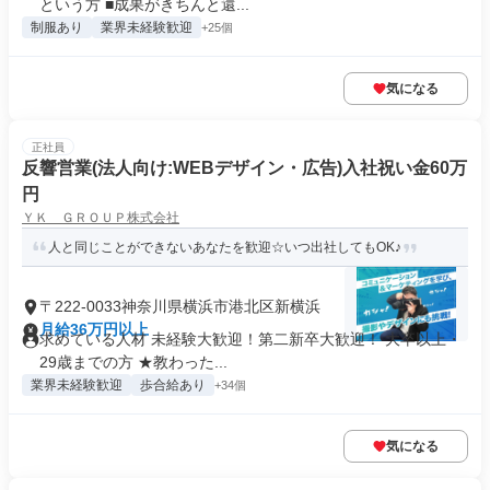
という方 ■成果がきちんと還...
制服あり
業界未経験歓迎
+25個
気になる
正社員
反響営業(法人向け:WEBデザイン・広告)入社祝い金60万
円
ＹＫ ＧＲＯＵＰ株式会社
人と同じことができないあなたを歓迎☆いつ出社してもOK♪
〒222-0033神奈川県横浜市港北区新横浜
月給36万円以上
求めている人材 未経験大歓迎！第二新卒大歓迎！ 大卒以上・
29歳までの方 ★教わった...
業界未経験歓迎
歩合給あり
+34個
気になる