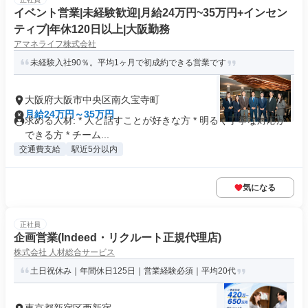
イベント営業|未経験歓迎|月給24万円~35万円+インセン
ティブ|年休120日以上|大阪勤務
アマネライフ株式会社
未経験入社90％。平均1ヶ月で初成約できる営業です
大阪府大阪市中央区南久宝寺町
月給24万円～35万円
求める人材: * 人と話すことが好きな方 * 明るく丁寧な対応が
できる方 * チーム...
交通費支給
駅近5分以内
気になる
正社員
企画営業(Indeed・リクルート正規代理店)
株式会社 人材総合サービス
土日祝休み｜年間休日125日｜営業経験必須｜平均20代