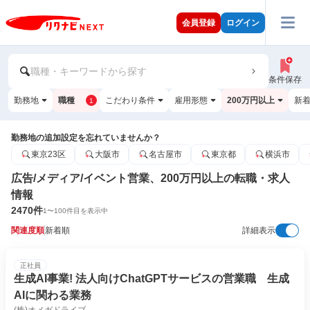
会員登録
ログイン
職種・キーワードから探す
条件保存
勤務地
職種
こだわり条件
雇用形態
200万円以上
新
1
勤務地の追加設定を忘れていませんか？
東京23区
大阪市
名古屋市
東京都
横浜市
広告/メディア/イベント営業、200万円以上の転職・求人
情報
2470
件
1
〜
100
件目を表示中
関連度順
新着順
詳細表示
正社員
生成AI事業! 法人向けChatGPTサービスの営業職 生成
AIに関わる業務