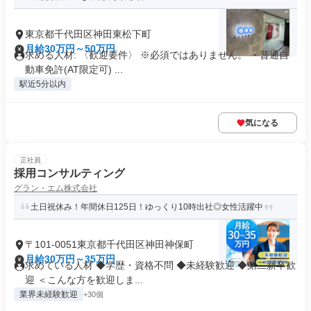
東京都千代田区神田東松下町
月給30万円～50万円
求める人材: 〈歓迎要件〉 ※必須ではありません。 ・普通自
動車免許(AT限定可) ...
駅近5分以内
気になる
正社員
採用コンサルティング
グラン・エム株式会社
土日祝休み！年間休日125日！ゆっくり10時出社◎女性活躍中
〒101-0051東京都千代田区神田神保町
月給30万円～35万円
求めている人材 ◆学歴・資格不問 ◆未経験歓迎 ◆第二新卒歓
迎 ＜こんな方を歓迎しま...
業界未経験歓迎
+30個