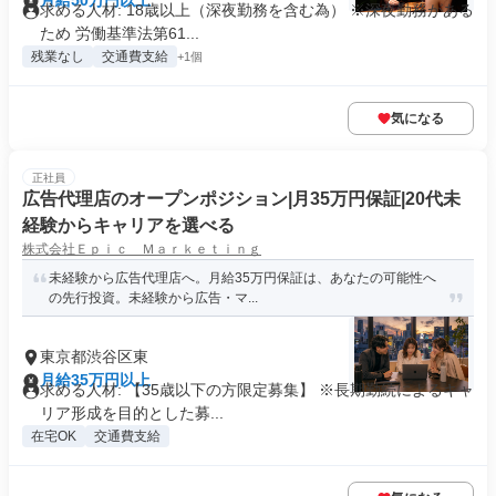
月給50万円以上
求める人材: 18歳以上（深夜勤務を含む為） ※深夜勤務がある
ため 労働基準法第61...
残業なし
交通費支給
+1個
気になる
正社員
広告代理店のオープンポジション|月35万円保証|20代未
経験からキャリアを選べる
株式会社Ｅｐｉｃ Ｍａｒｋｅｔｉｎｇ
未経験から広告代理店へ。月給35万円保証は、あなたの可能性へ
の先行投資。未経験から広告・マ...
東京都渋谷区東
月給35万円以上
求める人材: 【35歳以下の方限定募集】 ※長期勤続によるキャ
リア形成を目的とした募...
在宅OK
交通費支給