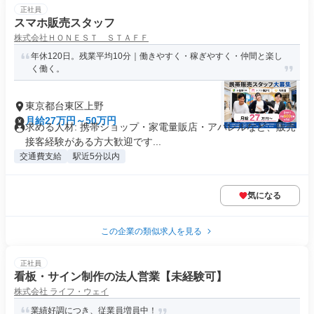
正社員
スマホ販売スタッフ
株式会社ＨＯＮＥＳＴ ＳＴＡＦＦ
年休120日。残業平均10分｜働きやすく・稼ぎやすく・仲間と楽し
く働く。
東京都台東区上野
月給27万円～50万円
求める人材: 携帯ショップ・家電量販店・アパレルなど、販売
接客経験がある方大歓迎です...
交通費支給
駅近5分以内
気になる
この企業の類似求人を見る
正社員
看板・サイン制作の法人営業【未経験可】
株式会社 ライフ・ウェイ
業績好調につき、従業員増員中！