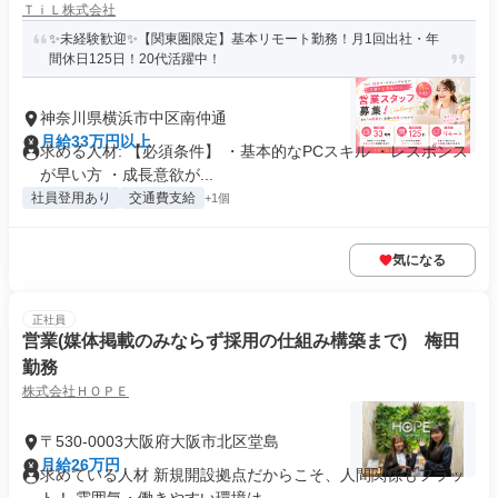
ＴｉＬ株式会社
✨未経験歓迎✨【関東圏限定】基本リモート勤務！月1回出社・年
間休日125日！20代活躍中！
神奈川県横浜市中区南仲通
月給33万円以上
求める人材: 【必須条件】 ・基本的なPCスキル ・レスポンス
が早い方 ・成長意欲が...
社員登用あり
交通費支給
+1個
気になる
正社員
営業(媒体掲載のみならず採用の仕組み構築まで) 梅田
勤務
株式会社ＨＯＰＥ
〒530-0003大阪府大阪市北区堂島
月給26万円
求めている人材 新規開設拠点だからこそ、人間関係もフラッ