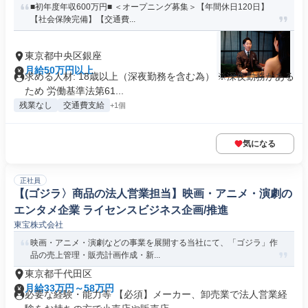
■初年度年収600万円■ ＜オープニング募集＞【年間休日120日】
【社会保険完備】【交通費...
東京都中央区銀座
月給50万円以上
求める人材: 18歳以上（深夜勤務を含む為） ※深夜勤務がある
ため 労働基準法第61...
残業なし
交通費支給
+1個
気になる
正社員
【(ゴジラ〉商品の法人営業担当】映画・アニメ・演劇の
エンタメ企業 ライセンスビジネス企画/推進
東宝株式会社
映画・アニメ・演劇などの事業を展開する当社にて、「ゴジラ」作
品の売上管理・販売計画作成・新...
東京都千代田区
月給33万円～58万円
必要な経験・能力等 【必須】メーカー、卸売業で法人営業経