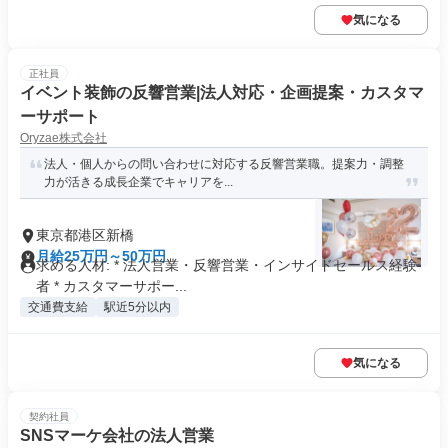
気になる
正社員
イベント装飾の反響営業|法人対応・企画提案・カスタマ
ーサポート
Oryzae株式会社
法人・個人からの問い合わせに対応する反響営業職。提案力・調整
力が活きる成長企業でキャリアを...
東京都港区新橋
月給25万円～50万円
求める人材: * 法人営業・反響営業・インサイドセールス経験
者 * カスタマーサポー...
交通費支給
駅近5分以内
気になる
契約社員
SNSマーケ会社の法人営業