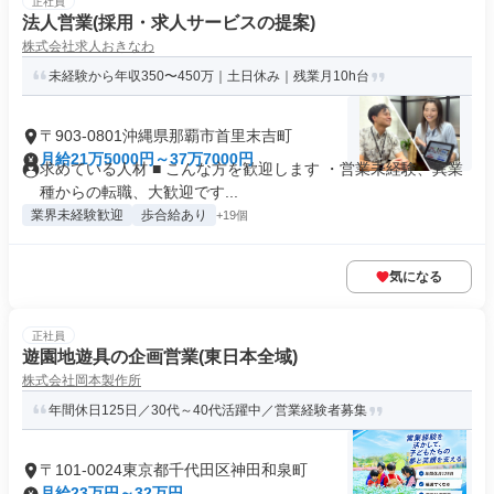
正社員
法人営業(採用・求人サービスの提案)
株式会社求人おきなわ
未経験から年収350〜450万｜土日休み｜残業月10h台
〒903-0801沖縄県那覇市首里末吉町
月給21万5000円～37万7000円
求めている人材 ■ こんな方を歓迎します ・営業未経験、異業
種からの転職、大歓迎です...
業界未経験歓迎
歩合給あり
+19個
気になる
正社員
遊園地遊具の企画営業(東日本全域)
株式会社岡本製作所
年間休日125日／30代～40代活躍中／営業経験者募集
〒101-0024東京都千代田区神田和泉町
月給23万円～32万円