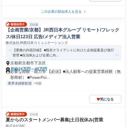
この企業の類似求人を見る
正社員
【企画営業/京都】JR西日本グループ リモート/フレック
ス/休日123日 広告/メディア法人営業
株式会社JR西日本コミュニケーションズ
【業務の内容詳細】 ■既存クライアントに向けた企画提案及び進行
管理 ■自治体および企業に向...
京都府京都市下京区
月給24万円～40万円
必要な経験・能力等 【必須】■法人顧客への提案営業経験（無
形商材） ■PowerPoi...
業界未経験歓迎
+6個
気になる
正社員
夏からのスタートメンバー募集|土日祝休み|営業
株式会社IMC