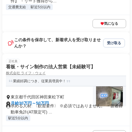
件】 ・リード獲得から...
交通費支給
駅近5分以内
気になる
この条件を保存して、新着求人を受け取りませ
受け取る
んか？
正社員
看板・サイン制作の法人営業【未経験可】
株式会社 ライフ・ウェイ
業績好調につき、従業員増員中！
東京都千代田区神田東松下町
月給30万円～50万円
求める人材: 〈歓迎要件〉 ※必須ではありません。 ・普通自
動車免許(AT限定可) ...
駅近5分以内