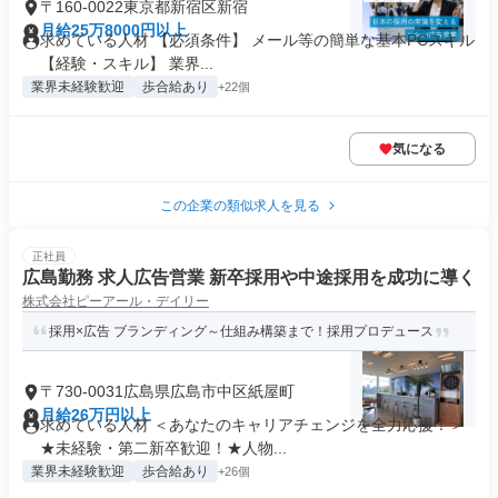
〒160-0022東京都新宿区新宿
月給25万8000円以上
求めている人材 【必須条件】 メール等の簡単な基本PCスキル
【経験・スキル】 業界...
業界未経験歓迎
歩合給あり
+22個
気になる
この企業の類似求人を見る
正社員
広島勤務 求人広告営業 新卒採用や中途採用を成功に導く
株式会社ピーアール・デイリー
採用×広告 ブランディング～仕組み構築まで！採用プロデュース
〒730-0031広島県広島市中区紙屋町
月給26万円以上
求めている人材 ＜あなたのキャリアチェンジを全力応援！＞
★未経験・第二新卒歓迎！★人物...
業界未経験歓迎
歩合給あり
+26個