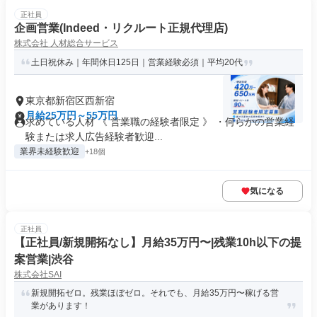
正社員
企画営業(Indeed・リクルート正規代理店)
株式会社 人材総合サービス
土日祝休み｜年間休日125日｜営業経験必須｜平均20代
東京都新宿区西新宿
月給25万円～55万円
求めている人材 《 営業職の経験者限定 》 ・何らかの営業経
験または求人広告経験者歓迎...
業界未経験歓迎
+18個
気になる
正社員
【正社員/新規開拓なし】月給35万円〜|残業10h以下の提
案営業|渋谷
株式会社SAI
新規開拓ゼロ。残業ほぼゼロ。それでも、月給35万円〜稼げる営
業があります！