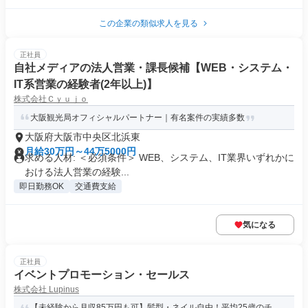
この企業の類似求人を見る
正社員
自社メディアの法人営業・課長候補【WEB・システム・
IT系営業の経験者(2年以上)】
株式会社Ｃｙｕｊｏ
大阪観光局オフィシャルパートナー｜有名案件の実績多数
大阪府大阪市中央区北浜東
月給30万円～44万5000円
求める人材: ＜必須条件＞ WEB、システム、IT業界いずれかに
おける法人営業の経験...
即日勤務OK
交通費支給
気になる
正社員
イベントプロモーション・セールス
株式会社 Lupinus
【未経験から月収85万円も可】髪型・ネイル自由！平均25歳のチ