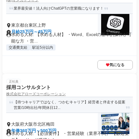
(株)オメガドライブ
業界最安値！法人向けChatGPTの営業職になります！
東京都台東区上野
月給25万円～45万円
求める人材: 【求める人材】 ・Word、Excelの基本的操作が可
能な方 ・営...
交通費支給
駅近5分以内
気になる
正社員
採用コンサルタント
株式会社アローズコーポレーション
【待つキャリアではなく、つかむキャリア】経営者と伴走する提案
営業/10時出社/年間休日12...
大阪府大阪市北区梅田
年俸360万円～500万円
求める人材: 【必須要件】 ・営業経験（業界不問） 【歓迎要