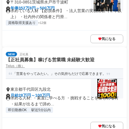
〒310-0851茨城県水戸市千波町
年俸352万8円～500万円
求めている人材 【必須条件】 ・法人営業の実務経験（２年以
上） ・社内外の関係者と円滑...
資格取得支援あり
+12個
気になる
NEW
正社員
【正社員募集】稼げる営業職 未経験大歓迎
Tplus（株）
「営業をやってみたい。」その気持ちだけで応募できます。
東京都千代田区九段北
月給28万円～100万円
求める人材: ・素直に学べる方 ・挑戦することを楽しめる方
・結果が出るまで諦め...
即日勤務OK
駅近5分以内
気になる