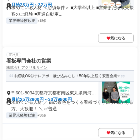
月給28万円～32万円
求めている人材 ＜必須条件＞ ■大学卒以上 ■営業または販売接
客のご経験 ■普通自動車...
業界未経験歓迎
+18個
気になる
正社員
看板専門会社の営業
株式会社アクリルサイン
未経験OK◎テレアポ・飛び込みなし！50年以上続く安定企業✨
〒601-8034京都府京都市南区東九条南河辺
町
月給25万2600円～30万9800円
求めている人材 ／ 街の景色をつくる看板づくりに 興味がある
方、大歓迎！ ＼ ✅普通...
業界未経験歓迎
+30個
気になる