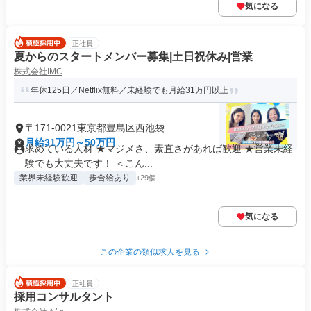
気になる
正社員
夏からのスタートメンバー募集|土日祝休み|営業
株式会社IMC
年休125日／Netflix無料／未経験でも月給31万円以上
〒171-0021東京都豊島区西池袋
月給31万円～50万円
求めている人材 ★マジメさ、素直さがあれば歓迎 ★営業未経
験でも大丈夫です！ ＜こん...
業界未経験歓迎
歩合給あり
+29個
気になる
この企業の類似求人を見る
正社員
採用コンサルタント