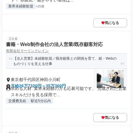
ト！ 雰囲気・働きやすい環境は...
業界未経験歓迎
+25個
気になる
正社員
書籍・Web制作会社の法人営業/既存顧客対応
有限会社マーリンクレイン
【法人営業】未経験歓迎／既存顧客との関係を育て、紙・Webの
ものづくりを支える仕事
東京都千代田区神田小川町
月給26万7320円～35万360円
求める人材: 業界未経験の方も応募可能です。 完成された営業
スキルだけを見る採用で...
交通費支給
駅近5分以内
気になる