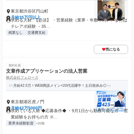
東京都渋谷区円山町
月給35万円以上
求める人材: 【必須】 ・営業経験（業界・年数不問）、または
テレアポ経験 ・35...
残業なし
交通費支給
気になる
契約社員
文章作成アプリケーションの法人営業
株式会社フェローズ
月給42.5万！WEB商談メイン×20代活躍中！土日祝休み◎
東京都港区虎ノ門
月給42万5000円
求めている人材 ◆応募条件◆ ・9月1日から勤務可能な方 ・営
業経験をお持ちの方 ※...
業界未経験歓迎
+20個