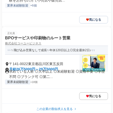
験をお持ちの方で小売店や販売店...
業界未経験歓迎
+6個
気になる
正社員
BPOサービスや印刷物のルート営業
株式会社コーユービジネス
✨飛び込み営業なしで成長✨年休120日以上◎完全週休2日♪
〒141-0022東京都品川区東五反田
月給26万5000円～29万5000円
求めている人材 ◎大卒以上 ◎未経験歓迎 ◎資格不要 ◎学歴
不問 ◎ブランク可 ◎第二...
業界未経験歓迎
+18個
気になる
この企業の類似求人を見る