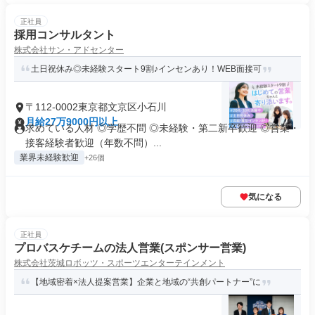
正社員
採用コンサルタント
株式会社サン・アドセンター
土日祝休み◎未経験スタート9割♪インセンあり！WEB面接可
〒112-0002東京都文京区小石川
月給27万9000円以上
求めている人材 ◎学歴不問 ◎未経験・第二新卒歓迎 ◎営業・
接客経験者歓迎（年数不問）...
業界未経験歓迎
+26個
気になる
正社員
プロバスケチームの法人営業(スポンサー営業)
株式会社茨城ロボッツ・スポーツエンターテインメント
【地域密着×法人提案営業】企業と地域の“共創パートナー”に