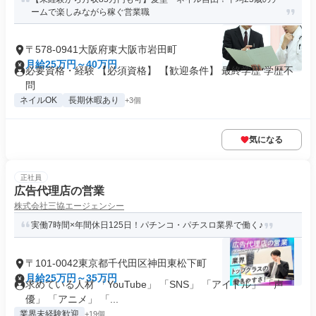
ームで楽しみながら稼ぐ営業職
〒578-0941大阪府東大阪市岩田町
月給25万円～40万円
必要資格・経験 【必須資格】 【歓迎条件】 最終学歴 学歴不
問
ネイルOK
長期休暇あり
+3個
気になる
正社員
広告代理店の営業
株式会社三協エージェンシー
実働7時間×年間休日125日！パチンコ・パチスロ業界で働く♪
〒101-0042東京都千代田区神田東松下町
月給25万円～35万円
求めている人材 「YouTube」 「SNS」 「アイドル」 「声
優」 「アニメ」 「...
業界未経験歓迎
+19個