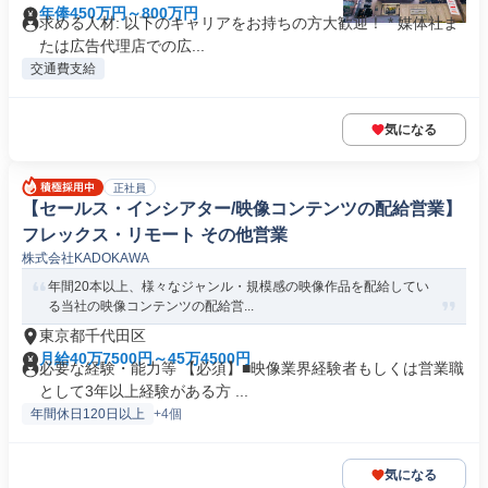
年俸450万円～800万円
求める人材: 以下のキャリアをお持ちの方大歓迎！ * 媒体社ま
たは広告代理店での広...
交通費支給
気になる
正社員
【セールス・インシアター/映像コンテンツの配給営業】
フレックス・リモート その他営業
株式会社KADOKAWA
年間20本以上、様々なジャンル・規模感の映像作品を配給してい
る当社の映像コンテンツの配給営...
東京都千代田区
月給40万7500円～45万4500円
必要な経験・能力等 【必須】■映像業界経験者もしくは営業職
として3年以上経験がある方 ...
年間休日120日以上
+4個
気になる