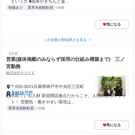
という方 ■成果がきちんと還...
制服あり
業界未経験歓迎
+26個
気になる
この企業の類似求人を見る
正社員
営業(媒体掲載のみならず採用の仕組み構築まで) 三ノ
宮勤務
株式会社ＨＯＰＥ
〒650-0021兵庫県神戸市中央区三宮町
月給26万円
求めている人材 新規開設拠点だからこそ、人間関係もフラッ
ト！ 雰囲気・働きやすい環境は...
業界未経験歓迎
+25個
気になる