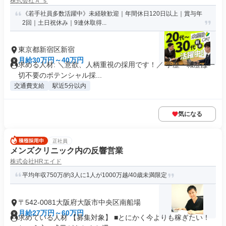
株式会社Ａ’ｓ
《若手社員多数活躍中》未経験歓迎｜年間休日120日以上｜賞与年
2回｜土日祝休み｜9連休取得...
東京都新宿区新宿
月給30万円～40万円
求める人材: ＼意欲、人柄重視の採用です！／ 学歴・職歴は一
切不要のポテンシャル採...
交通費支給
駅近5分以内
気になる
正社員
メンズクリニック内の反響営業
株式会社HRエイド
平均年収750万/約3人に1人が1000万越/40歳未満限定
〒542-0081大阪府大阪市中央区南船場
月給27万円～60万円
求めている人材 【募集対象】 ■とにかく今よりも稼ぎたい！