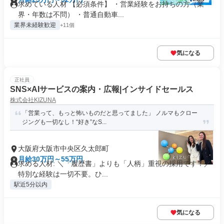
求めている人材 【必須条件】 ・営業経験をお持ちの方（業
界・年数は不問） ・普通自動車...
業界未経験歓迎
+11個
気になる
正社員
SNS×AIサービスの案内・広報|インサイドセールス
株式会社KIZUNA
「営業って、もっと怖いものだと思ってました」 ノルマもクロー
ジングも一切なし！“好き”なS...
大阪府大阪市中央区久太郎町
月給30万円～55万円
求める人材: ＼「履歴書」よりも「人柄」重視の採用です！／
特別な経験は一切不要。ひ...
駅近5分以内
気になる