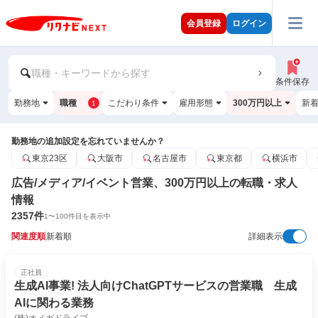
会員登録
ログイン
職種・キーワードから探す
条件保存
勤務地
職種
こだわり条件
雇用形態
300万円以上
新
1
勤務地の追加設定を忘れていませんか？
東京23区
大阪市
名古屋市
東京都
横浜市
広告/メディア/イベント営業、300万円以上の転職・求人
情報
2357
件
1
〜
100
件目を表示中
関連度順
新着順
詳細表示
正社員
生成AI事業! 法人向けChatGPTサービスの営業職 生成
AIに関わる業務