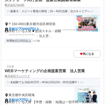
株式会社YandK
裁量大・スピード重視の環境￤20～40代活躍￤次のキャリアへ
〒150-0001東京都渋谷区神宮前
月給37万5000円以上
求めている人材 ■ 必須スキル・経験 ￣￣￣￣￣￣￣￣￣￣￣
￣￣￣￣￣￣￣￣ ・法人営...
年間休日120日以上
+17個
気になる
正社員
WEBマーケティングの企画提案営業 法人営業
株式会社ランバード
未経験でも月給30万円～/年休120日/20～30代活躍中！
東京都中央区晴海
月給30万円以上
求めている人材 【学歴・経験・知識は一切不問！未経験から