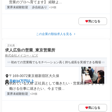
営業のプロへ育てます】 経験よ...
業界未経験歓迎
歩合給あり
+14個
気になる
この企業の類似求人を見る
正社員
求人広告の営業_東京営業所
株式会社メイコー・ビズ
初めての営業職でもモチベ―ション高く持ち成長を実感できる職場
〒169-0072東京都新宿区大久保
月給34万円以上
求めている人材 正社員として働きたい・営業経験がなくても
働ける仕事に就きたい、今まで接...
業界未経験歓迎
+24個
気になる