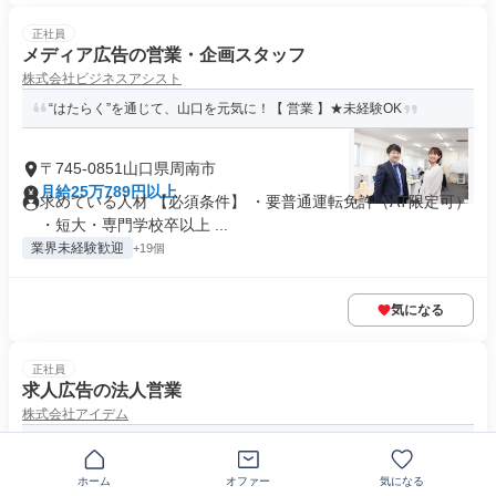
正社員
メディア広告の営業・企画スタッフ
株式会社ビジネスアシスト
“はたらく”を通じて、山口を元気に！【 営業 】★未経験OK
〒745-0851山口県周南市
月給25万789円以上
求めている人材 【必須条件】 ・要普通運転免許（AT限定可）
・短大・専門学校卒以上 ...
業界未経験歓迎
+19個
気になる
正社員
求人広告の法人営業
株式会社アイデム
働く感動を社会に届けませんか？年間休日126日/Jリーグトップス
ポンサー企業／担当地域の町...
ホーム
オファー
気になる