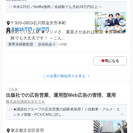
年休125日／Netflix無料／未経験でも月給28万円以上
〒920-0853石川県金沢市本町
月給28万円～50万円
求めている人材 ★マジメさ、素直さがあれば歓迎 ★営業未経
験でも大丈夫です！ ＜こん...
業界未経験歓迎
歩合給あり
+29個
気になる
この企業の類似求人を見る
正社員
出版社での広告営業、運用型Web広告の管理、運用
株式会社講談社ＢＥＣＫ
★講談社グループの広告営業の経験者採用！☆自動車・グルメ・エ
ンタメ情報・PCやCMSに詳し...
東京都文京区音羽