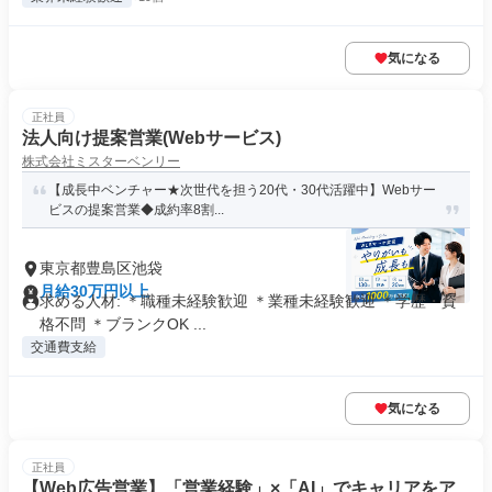
気になる
正社員
法人向け提案営業(Webサービス)
株式会社ミスターベンリー
【成長中ベンチャー★次世代を担う20代・30代活躍中】Webサー
ビスの提案営業◆成約率8割...
東京都豊島区池袋
月給30万円以上
求める人材: ＊職種未経験歓迎 ＊業種未経験歓迎 ＊学歴・資
格不問 ＊ブランクOK ...
交通費支給
気になる
正社員
【Web広告営業】「営業経験」×「AI」でキャリアをア