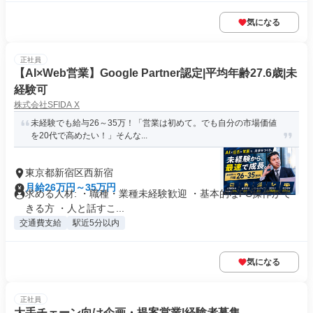
気になる
正社員
【AI×Web営業】Google Partner認定|平均年齢27.6歳|未
経験可
株式会社SFIDA X
未経験でも給与26～35万！「営業は初めて。でも自分の市場価値
を20代で高めたい！」そんな...
東京都新宿区西新宿
月給26万円～35万円
求める人材: ・職種・業種未経験歓迎 ・基本的なPC操作がで
きる方 ・人と話すこ...
交通費支給
駅近5分以内
気になる
正社員
大手チェーン向け企画・提案営業|経験者募集