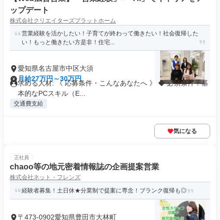
ップデート
株式会社クリエイターズプラットホーム
営業経験を活かしたい！子育てが終わって働きたい！社会復帰した
い！もっと働きたい方是非！住宅...
愛知県名古屋市中区大須
月給27万円～30万円
求める人材: 《 応募条件・こんなあなたへ 》 ◆ 必須条件：基
本的なPCスキル（E...
交通費支給
気になる
正社員
chaoo等の地元密着情報誌の企画提案営業
株式会社ネット・フレンズ
経験者募集！土日休★分業制で提案に専念！ブランク復帰も◎
〒473-0902愛知県豊田市大林町