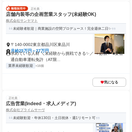
正社員
店舗内装等の企画営業スタッフ(未経験OK)
株式会社サンヤマト
未経験者歓迎｜商業施設の空間プロデュース！完全週休二日✨
〒140-0002東京都品川区東品川
月給25万円～27万円
求めている人材 ＼未経験から挑戦できる✨／ ＜必須＞ ■要普
通自動車運転免許（AT限...
業界未経験歓迎
+16個
気になる
正社員
広告営業(Indeed・求人メディア)
株式会社プライムサーヴ
未経験歓迎・年休130日・土日祝休・週1リモート可