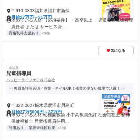
〒910-0833福井県福井市新保
月給27万円～31万円
求めている人材 【必須要件】 ・高卒以上 ・児童発達支援管理
責任者 または サービス管...
資格取得支援あり
+26個
気になる
正社員
児童指導員
ハッピーライフケア株式会社
教員免許等必須／副業・ネイルOK！残業の少ない職場で活躍！
〒322-0027栃木県鹿沼市貝島町
月給27万5000円～37万円
求めている人材 幼稚園教諭 小中高教員免許 社会福祉士 精神
保健福祉士 児童指導員任用...
制服あり
業界未経験歓迎
+31個