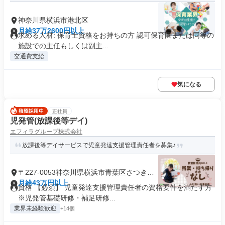
神奈川県横浜市港北区
月給37万2600円以上
求める人材: 保育士資格をお持ちの方 認可保育園または同等の
施設での主任もしくは副主...
交通費支給
気になる
正社員
児発管(放課後等デイ)
エフィラグループ株式会社
放課後等デイサービスで児童発達支援管理責任者を募集♪
〒227-0053神奈川県横浜市青葉区さつきが
丘
月給43万円以上
資格 【必須】 児童発達支援管理責任者の資格要件を満たす方
※児発管基礎研修・補足研修...
業界未経験歓迎
+14個