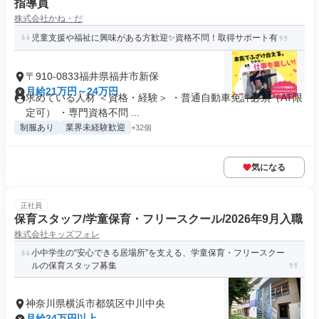
指導員
株式会社かね・だ
児童支援や福祉に興味がある方歓迎✨️資格不問！取得サポート有
〒910-0833福井県福井市新保
月給21万円～24万円
求めている人材 ＜資格・経験＞ ・普通自動車免許必須（AT限
定可） ・専門資格不問 ...
制服あり
業界未経験歓迎
+32個
気になる
正社員
保育スタッフ/学童保育・フリースクール/2026年9月入職
株式会社キッズフォレ
小中学生の“安心できる居場所”を支える、学童保育・フリースクー
ルの保育スタッフ募集
神奈川県横浜市都筑区中川中央
月給24万円以上