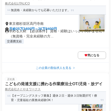
株式会社LITALICO
無資格・未経験からでも応募いただけます。
東京都杉並区高円寺南
月給25万3400円～26万8400円
求める人材: 【必須条件】 資格・経験はいっさい問いません！
（無資格・完全未経験の方...
交通費支給
気になる
この企業の類似求人を見る
正社員
こどもの発達支援に携わる作業療法士OT/児発・放デイ
株式会社さとやまワークス
【オープニングスタッフ募集】週休２日・週休３日制選択可！療
育・児童福祉の業務未経験OK！