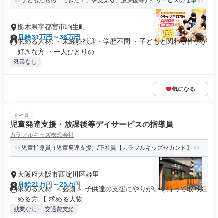
子どもたちの「できた！」を支える、放課後等デイサービスの仕事
栃木県宇都宮市駒生町
月給30万円～36万円
求める人材: ・未経験歓迎・学歴不問 ・子どもと関わる仕事が
好きな方 ・一人ひとりの...
残業なし
気になる
正社員
児童発達支援・放課後等デイサービスの指導員
カラフルキッズ株式会社
児童指導員（児童発達支援）/正社員【カラフルキッズセカンド】
大阪府大阪市西淀川区姫里
月給21万円～25万円
求める人材: ＜必須＞ 子供達の支援にやりがいを持って取り組
める方 【 求める人物...
残業なし
交通費支給