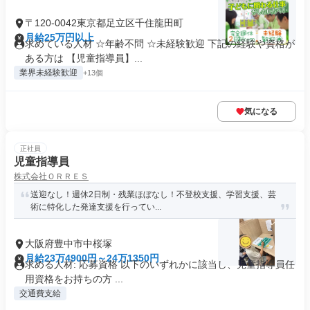
〒120-0042東京都足立区千住龍田町
月給25万円以上
求めている人材 ☆年齢不問 ☆未経験歓迎 下記の経験や資格が
ある方は 【児童指導員】...
業界未経験歓迎
+13個
気になる
正社員
児童指導員
株式会社ＯＲＲＥＳ
送迎なし！週休2日制・残業ほぼなし！不登校支援、学習支援、芸
術に特化した発達支援を行ってい...
大阪府豊中市中桜塚
月給23万4900円～24万1350円
求める人材: 応募資格 以下のいずれかに該当し、児童指導員任
用資格をお持ちの方 ...
交通費支給