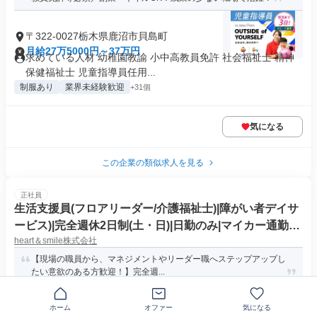
〒322-0027栃木県鹿沼市貝島町
月給27万5000円～37万円
求めている人材 幼稚園教諭 小中高教員免許 社会福祉士 精神
保健福祉士 児童指導員任用...
制服あり
業界未経験歓迎
+31個
気になる
この企業の類似求人を見る
正社員
生活支援員(フロアリーダー/介護福祉士)|障がい者デイサ
ービス)|完全週休2日制(土・日)|日勤のみ|マイカー通勤可|
heart＆smile株式会社
無料駐車場あり
【現場の職員から、マネジメントやリーダー職へステップアップし
たい意欲のある方歓迎！】完全週...
北海道札幌市南区真駒内南町
ホーム
オファー
気になる