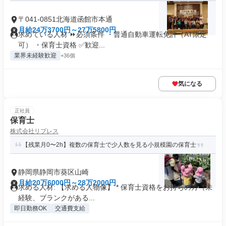
〒041-0851北海道函館市本通
月給24万3700円～27万5800円
求めている人材 ⏩必須条件 ・普通自動車運転免許（AT限定
可） ・保育士資格 ✅歓迎...
業界未経験歓迎
+36個
気になる
正社員
保育士
株式会社リプレス
【残業月0〜2h】複数の保育士で少人数を見る小規模園の保育士
静岡県静岡市葵区山崎
月給20万6000円～28万2000円
求める人材: 【求める人物像】 * 保育士資格をお持ちの方（未
経験、ブランクがある...
即日勤務OK
交通費支給