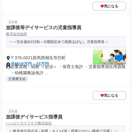
気になる
正社員
放課後等デイサービスの児童指導員
株式会社結絆
＜完全週休2日制＞日曜固定休で残業ほぼなし 児童指導員
〒376-0021群馬県桐生市巴町
月給19万円～23万円
必要資格・経験 ＜必須＞ ・保育士免許 ・児童指導員任用資格
・幼稚園教諭免許 ...
交通費支給
気になる
正社員
放課後デイサービス指導員
ハッピーライフケア株式会社
教員免許等必須／副業・ネイルOK！残業の少ない職場で活躍！