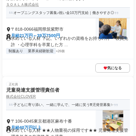
ＳＯＡＬＡ株式会社
オープニングスタッフ募集♪祝い金10万円支給｜働きやすさ◎
〒818-0066福岡県筑紫野市
月給21万円～39万7500円
求めている人材 下記、いずれかの資格をお持ちの方 ・教員免
許 ・心理学科を卒業した方 ...
制服あり
業界未経験歓迎
+26個
気になる
正社員
児童発達支援管理責任者
株式会社CLOVER
子どもに寄り添い、一緒に学んで、一緒に笑う❗❗児発管募集✨
〒106-0045東京都港区麻布十番
月給40万円以上
求めている人材 ★★人物重視の採用です★★ 児童発達支援管