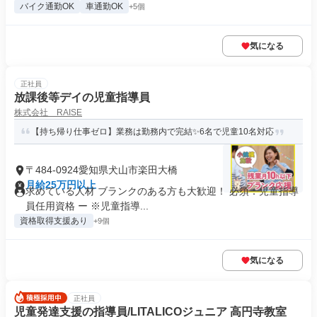
バイク通勤OK
車通勤OK
+5個
気になる
正社員
放課後等デイの児童指導員
株式会社 RAISE
【持ち帰り仕事ゼロ】業務は勤務内で完結✨6名で児童10名対応
〒484-0924愛知県犬山市楽田大橋
月給25万円以上
求めている人材 ブランクのある方も大歓迎！ 必須：児童指導
員任用資格 ー ※児童指導...
資格取得支援あり
+9個
気になる
正社員
児童発達支援の指導員/LITALICOジュニア 高円寺教室