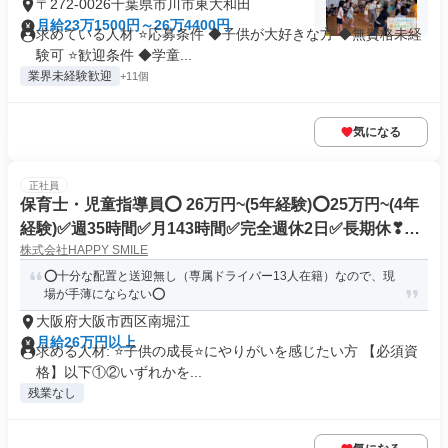
〒272-0026千葉県市川市東大和田
月給23万1500円～26万4400円
求めている人材 ⭐応募条件 ◆子供が大好きな方 ◆無資格未経
験可 ⭐歓迎条件 ◆学童...
業界未経験歓迎
+11個
気になる
正社員
保育士・児童指導員⭕ 26万円~(5年経験)⭕25万円~(4年
経験)✅週35時間✅月143時間✅完全週休2日✅長期休❣G
株式会社HAPPY SMILE
W7日❣夏8日❣冬9日✅児童発達支援・放課後等デイサー
ビス
⭕十分な配置と送迎無し（専属ドライバー13人在籍）なので、現
場が手薄にならない⭕
大阪府大阪市西区南堀江
月給26万円以上
求める人材: ⭐子供の成長⭐にやりがいを感じたい方 【必須資
格】以下①②いずれかを...
残業なし