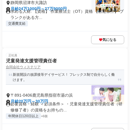
静岡県沼津市大諏訪
月給24万1000円～27万9000円
求める人材: 【資格】 作業療法士（OT）資格 【歓迎条件】 ブ
ランクがある方...
交通費支給
気になる
正社員
児童発達支援管理責任者
合同会社ウィステリア
新規開設の放課後等デイサービス！ フレックス制で自分らしく働
けます。
〒891-0406鹿児島県指宿市湯の浜
月給20万円～30万円
必要資格・経験 ＜必須条件＞ ・児童発達支援管理責任者（研
修修了者）の資格をお持ちの...
年間休日120日以上
+6個