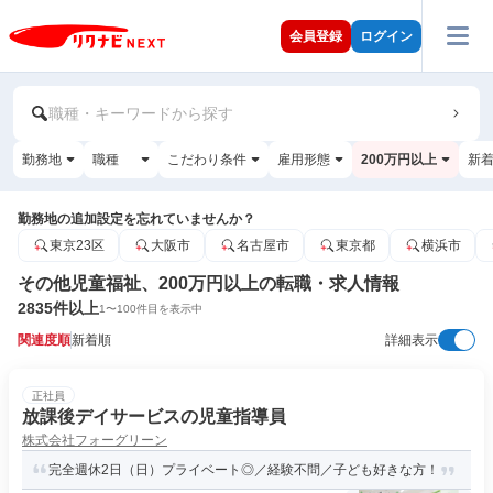
会員登録
ログイン
職種・キーワードから探す
勤務地
職種
こだわり条件
雇用形態
200万円以上
新
勤務地の追加設定を忘れていませんか？
東京23区
大阪市
名古屋市
東京都
横浜市
その他児童福祉、200万円以上の転職・求人情報
2835
件以上
1
〜
100
件目を表示中
関連度順
新着順
詳細表示
正社員
放課後デイサービスの児童指導員
株式会社フォーグリーン
完全週休2日（日）プライベート◎／経験不問／子ども好きな方！