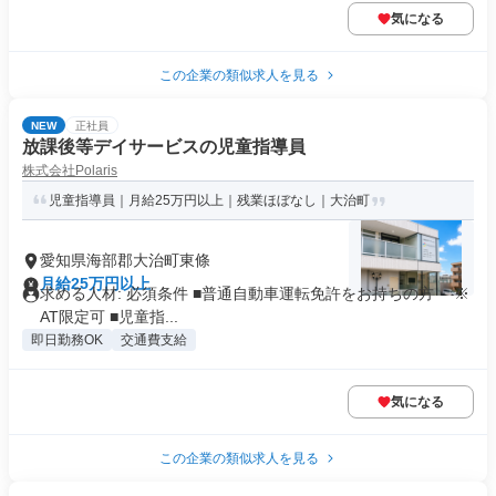
気になる
この企業の類似求人を見る
NEW
正社員
放課後等デイサービスの児童指導員
株式会社Polaris
児童指導員｜月給25万円以上｜残業ほぼなし｜大治町
愛知県海部郡大治町東條
月給25万円以上
求める人材: 必須条件 ■普通自動車運転免許をお持ちの方 ※
AT限定可 ■児童指...
即日勤務OK
交通費支給
気になる
この企業の類似求人を見る