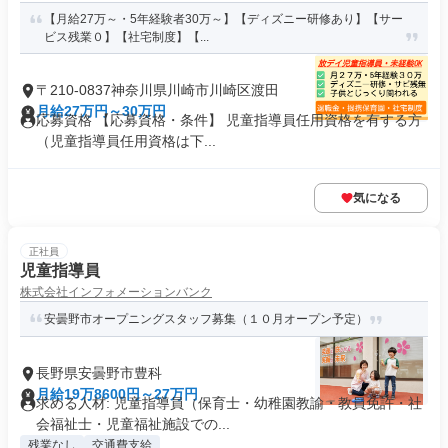
【月給27万～・5年経験者30万～】【ディズニー研修あり】【サー
ビス残業０】【社宅制度】【...
〒210-0837神奈川県川崎市川崎区渡田
月給27万円～30万円
応募資格 【応募資格・条件】 児童指導員任用資格を有する方
（児童指導員任用資格は下...
気になる
正社員
児童指導員
株式会社インフォメーションバンク
安曇野市オープニングスタッフ募集（１０月オープン予定）
長野県安曇野市豊科
月給19万8600円～27万円
求める人材: 児童指導員（保育士・幼稚園教諭・教員免許・社
会福祉士・児童福祉施設での...
残業なし
交通費支給