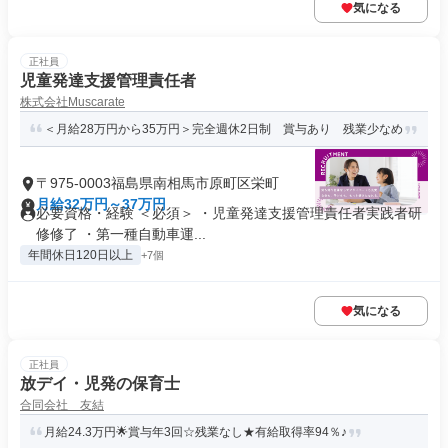
気になる
正社員
児童発達支援管理責任者
株式会社Muscarate
＜月給28万円から35万円＞完全週休2日制 賞与あり 残業少なめ
〒975-0003福島県南相馬市原町区栄町
月給32万円～37万円
必要資格・経験 ＜必須＞ ・児童発達支援管理責任者実践者研
修修了 ・第一種自動車運...
年間休日120日以上
+7個
気になる
正社員
放デイ・児発の保育士
合同会社 友結
月給24.3万円🌟賞与年3回☆残業なし★有給取得率94％♪