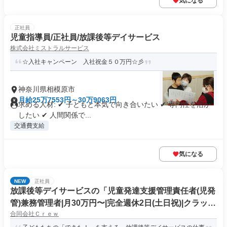
気になる
正社員
児童指導員/正社員/放課後等デイサービス
株式会社ミストラルサービス
☆入社キャンペーン 入社祝金５０万円☆彡
神奈川県相模原市
月給25万7553円～30万9063円
求める人材: ✔ 子どもと本気で向き合いたい ✔ 専門性を活か
したい ✔ 人間関係で...
交通費支給
気になる
NEW
正社員
放課後等デイサービスの「児童発達支援管理責任者(児発
管)兼務管理者|月30万円〜|完全週休2日(土日祝)|クラップ
合同会社Ｃｒｅｗ
宇都宮校ANDY