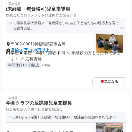
契約社員
(未経験・無資格可)児童指導員
株式会社コロロメソッド発達療育支援センター
＼職場見学大歓迎／「発達障がいのある子どもたちの適応力を育て
る療育支援」
〒902-0061沖縄県那覇市古島
月給18万1109円以上
学歴 ■ 学歴・年齢・経験不問 ＼ 未経験の方もご応募できま
す！ ／ 応募資格 ＿＿...
年間休日120日以上
+16個
気になる
正社員
学童クラブの放課後児童支援員
社会福祉法人市川市社会福祉協議会
13時から6時間！未経験・無資格OK！放課後の笑顔を育む仕事