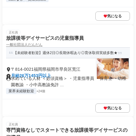
気になる
正社員
放課後等デイサービスの児童指導員
一般社団法人だんだん
【未経験者歓迎】週休2日◎長期休暇あり◎育休取得実績多数★
〒814-0021福岡県福岡市早良区荒江
月給26万1453円以上
求めている人材 ＜必須資格＞ ・児童指導員 ・保育士 ・幼稚
園教諭 ・小中高教諭免許 ...
業界未経験歓迎
+24個
気になる
正社員
専門資格なしでスタートできる放課後等デイサービスの