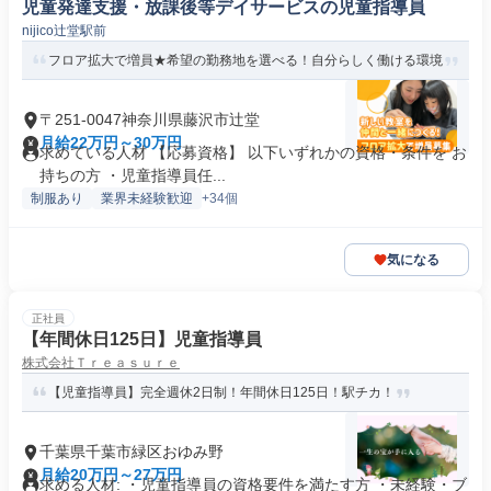
児童発達支援・放課後等デイサービスの児童指導員
nijico辻堂駅前
フロア拡大で増員★希望の勤務地を選べる！自分らしく働ける環境
〒251-0047神奈川県藤沢市辻堂
月給22万円～30万円
求めている人材 【応募資格】 以下いずれかの資格・条件を お
持ちの方 ・児童指導員任...
制服あり
業界未経験歓迎
+34個
気になる
正社員
【年間休日125日】児童指導員
株式会社Ｔｒｅａｓｕｒｅ
【児童指導員】完全週休2日制！年間休日125日！駅チカ！
千葉県千葉市緑区おゆみ野
月給20万円～27万円
求める人材: ・児童指導員の資格要件を満たす方 ・未経験・ブ