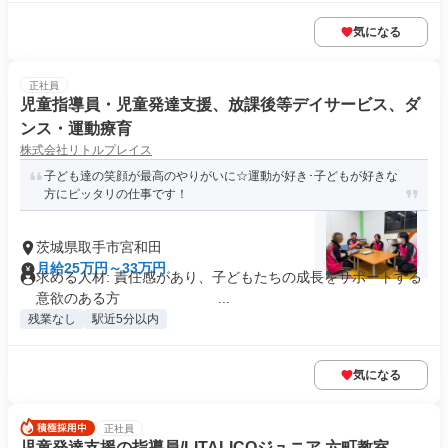
気になる
正社員
児童指導員・児童発達支援、放課後等デイサービス、ダ
ンス・運動療育
株式会社リトルプレイス
子ども達の笑顔が最高のやりがいに☆運動が好き･子どもが好きな
方にピッタリの仕事です！
茨城県取手市宮和田
月給25万円～33万円
求める人材: 責任感があり、子どもたちの成長をサポートする
意欲のある方 ...
残業なし
駅近5分以内
気になる
正社員
児童発達支援の指導員/LITALICOジュニア 六町教室