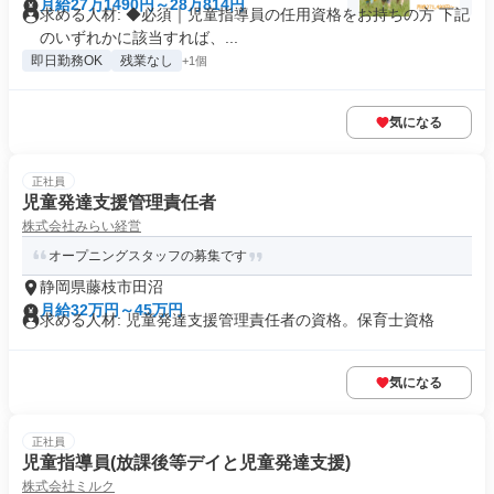
月給27万1490円～28万814円
求める人材: ◆必須｜児童指導員の任用資格をお持ちの方 下記
のいずれかに該当すれば、...
即日勤務OK
残業なし
+1個
気になる
正社員
児童発達支援管理責任者
株式会社みらい経営
オープニングスタッフの募集です
静岡県藤枝市田沼
月給32万円～45万円
求める人材: 児童発達支援管理責任者の資格。保育士資格
気になる
正社員
児童指導員(放課後等デイと児童発達支援)
株式会社ミルク