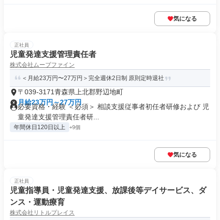
気になる
正社員
児童発達支援管理責任者
株式会社ムーブファイン
＜月給23万円〜27万円＞完全週休2日制 原則定時退社
〒039-3171青森県上北郡野辺地町
月給23万円～27万円
必要資格・経験 ＜必須＞ 相談支援従事者初任者研修および 児
童発達支援管理責任者研...
年間休日120日以上
+9個
気になる
正社員
児童指導員・児童発達支援、放課後等デイサービス、ダ
ンス・運動療育
株式会社リトルプレイス