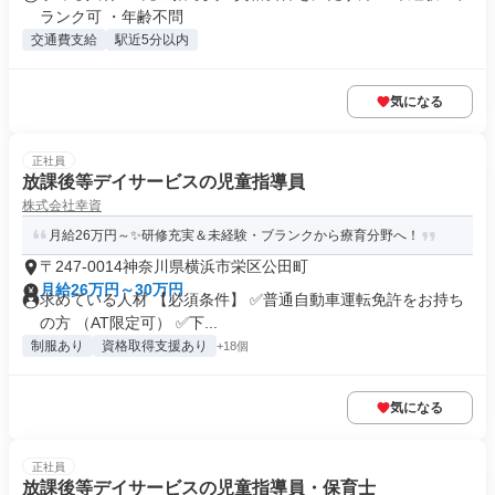
ランク可 ・年齢不問
交通費支給
駅近5分以内
気になる
正社員
放課後等デイサービスの児童指導員
株式会社幸資
月給26万円～✨研修充実＆未経験・ブランクから療育分野へ！
〒247-0014神奈川県横浜市栄区公田町
月給26万円～30万円
求めている人材 【必須条件】 ✅普通自動車運転免許をお持ち
の方 （AT限定可） ✅下...
制服あり
資格取得支援あり
+18個
気になる
正社員
放課後等デイサービスの児童指導員・保育士