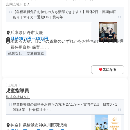
合同会社ＨＥＡ
【各種教員免許お持ちの方も活躍できます！】週休2日・長期休暇
あり｜マイカー通勤OK｜賞与年...
兵庫県伊丹市大鹿
月給25万円～30万円
求める人材: 【以下の資格のいずれかをお持ちの方】 児童指導
員任用資格 保育士 ...
残業なし
交通費支給
気になる
正社員
児童指導員
株式会社Ｍ＆Ｈ
児童指導員の資格をお持ちの方/月27.1万〜・賞与年2回｜残業0・1
9時終業｜社会福祉士・...
神奈川県横浜市神奈川区羽沢南