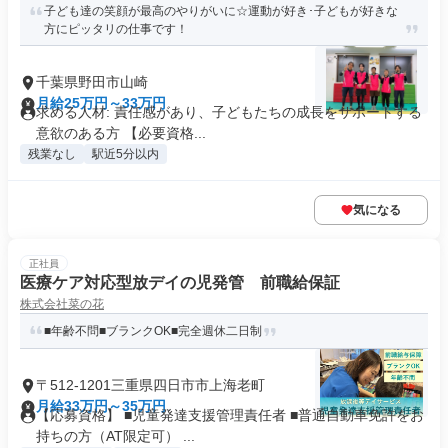
子ども達の笑顔が最高のやりがいに☆運動が好き･子どもが好きな
方にピッタリの仕事です！
千葉県野田市山崎
月給25万円～33万円
求める人材: 責任感があり、子どもたちの成長をサポートする
意欲のある方 【必要資格...
残業なし
駅近5分以内
気になる
正社員
医療ケア対応型放デイの児発管 前職給保証
株式会社菜の花
■年齢不問■ブランクOK■完全週休二日制
〒512-1201三重県四日市市上海老町
月給33万円～35万円
【応募資格】 ■児童発達支援管理責任者 ■普通自動車免許をお
持ちの方（AT限定可） ...