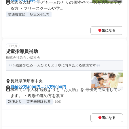
求める人材: ・子ども一人ひとりの個性やペースを大切にでき
る方 ・フリースクールや学...
交通費支給
駅近5分以内
気になる
正社員
児童指導員補助
株式会社みらい福祉会
✨残業少なめ 一人ひとりと丁寧に向き合える環境です
長野県伊那市中央
月給22万4000円～26万5000円
求めている人材 経験よりも「お人柄」を 最優先で採用してい
ます。 ・現場の進め方を素直...
制服あり
業界未経験歓迎
+19個
気になる