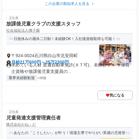
この企業の類似求人を見る
正社員
放課後児童クラブの支援スタッフ
社会福祉法人佛子園
日祝休みの週休二日制！未経験OK！入社後資格取得も可能！
〒924-0024石川県白山市北安田町
月給21万600円～25万2300円
求めている人材 普通自動車免許(ＡＴ可)、未経験ＯＫ ※保育
士資格や放課後児童支援員の...
業界未経験歓迎
+38個
気になる
正社員
児童発達支援管理責任者
株式会社かね・だ
あなたの「こうしたい」が叶う！現場主導でやりがい実感の児発管