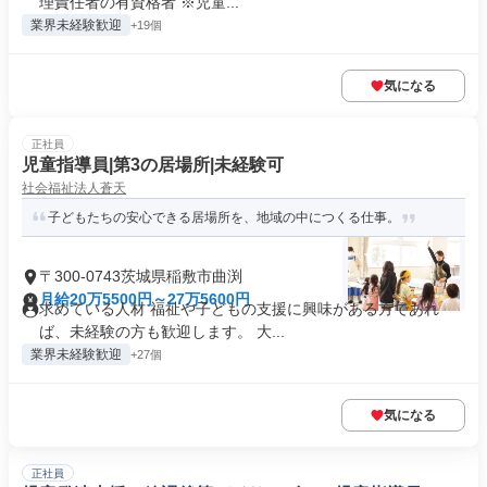
理責任者の有資格者 ※児童...
業界未経験歓迎
+19個
気になる
正社員
児童指導員|第3の居場所|未経験可
社会福祉法人蒼天
子どもたちの安心できる居場所を、地域の中につくる仕事。
〒300-0743茨城県稲敷市曲渕
月給20万5500円～27万5600円
求めている人材 福祉や子どもの支援に興味がある方であれ
ば、未経験の方も歓迎します。 大...
業界未経験歓迎
+27個
気になる
正社員