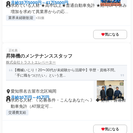
月給35万5000円～41万5000円
求めている人材 ★高卒以上★普通自動車免許 ★給与UPや休み
増加を求めて異業界からの応...
業界未経験歓迎
+31個
気になる
正社員
昇降機のメンテナンススタッフ
株式会社トラストエレベーター
【機械いじり！20〜30代が未経験から活躍中】学歴・資格不問。
「手に職をつけたい」という意...
愛知県名古屋市北区鳩岡
月給30万円～45万円
求める人材: 《 応募条件・こんなあなたへ 》 ◆ 必須：普通自
動車免許（AT限定可...
交通費支給
気になる