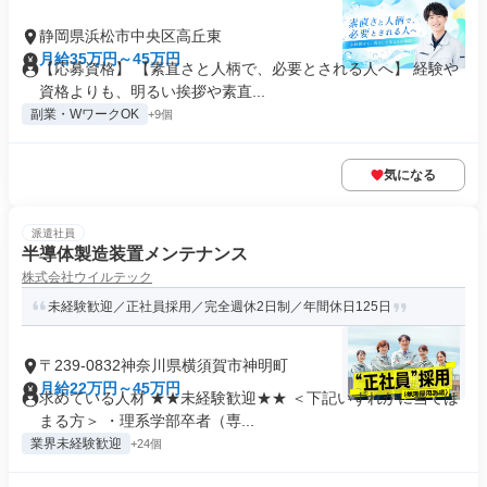
静岡県浜松市中央区高丘東
月給35万円～45万円
【応募資格】 【素直さと人柄で、必要とされる人へ】 経験や
資格よりも、明るい挨拶や素直...
副業・WワークOK
+9個
気になる
派遣社員
半導体製造装置メンテナンス
株式会社ウイルテック
未経験歓迎／正社員採用／完全週休2日制／年間休日125日
〒239-0832神奈川県横須賀市神明町
月給22万円～45万円
求めている人材 ★★未経験歓迎★★ ＜下記いずれかに当ては
まる方＞ ・理系学部卒者（専...
業界未経験歓迎
+24個