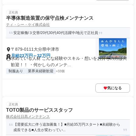
正社員
半導体製造装置の保守点検メンテナンス
ティ・シー・ケイ株式会社
安定稼働/３交替/20代30代40代活躍中/地元で正社員
〒879-0111大分県中津市
月給23万円～32万円
求めている人材 こんな経験やスキル・想いをお持ちの方は大
歓迎！！ ・何かしらのメンテ...
制服あり
業界未経験歓迎
+33個
気になる
正社員
TOTO製品のサービススタッフ
株式会社日髙メンテナンス
【需要拡大に伴う追加募集！】■月給35万円スタート■未経験から
成長できる■人生が変わってい...