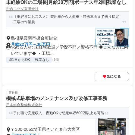
未経験OKの工場長|月給30万円|ボーナス年2回|残業なし
掛合マツダ有限会社
【車好きにおススメ】 乗用車から大型車・特殊車両まで扱う指定
工場の作業員
島根県雲南市掛合町掛合
月給22万円～30万円
求める人材: 未経験歓迎／学歴不問／資格不問 ◆こんな方に向
いています◆ ・工場...
週1日からOK
残業なし
+1個
気になる
正社員
機械式駐車場のメンテナンス及び改修工事業務
日本総合整備株式会社
手に職で安定収入、夜勤OKで想定年収600万以上も可能
〒330-0853埼玉県さいたま市大宮区