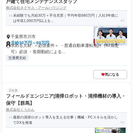
戸建て住宅メンテナンススタッフ
株式会社ネクサス・アールハウジング
未経験でも月給30万＋手当充実｜平均年収680万円｜入社3年後に
は年収1,000万円以上を...
千葉県市川市
月給30万円～60万円
求める人材: ＜必須要件＞ ・普通自動車運転免許（AT限定
可）必須 ・長期勤続による...
交通費支給
気になる
正社員
フィールドエンジニア|清掃ロボット・清掃機材の導入・
保守【群馬】
株式会社くうかん
最新の清掃ロボット導入を支える仕事｜機械・PCスキルを活かし
てDXを推進