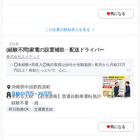
気になる
この企業の類似求人を見る
正社員
(経験不問)家電の設置補助・配送ドライバー
株式会社エイテック
⭕未経験×高収入⭕免許取得は会社が全額負担✨初月から月給23万
円以上！有給たっぷりで、心に...
沖縄県中頭郡西原町
月給23万円～30万円
求める人材: 【必須資格】普通自動車運転免許 ・年齢 / 学歴 /
経験不要 ・経...
即日勤務OK
交通費支給
気になる