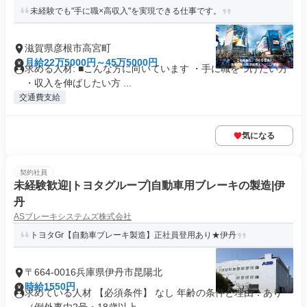
未経験でも"手に職×高収入"を実現できる仕事です。
滋賀県彦根市高宮町
月給22万5000円～45万5000円
求める人材: ■こんな方に向いています ・手に職をつけたい方
・収入を伸ばしたい方 ...
交通費支給
気になる
契約社員
未経験歓迎|トヨタグループ|自動車用ブレーキの製造|伊
丹
ASブレーキシステムズ株式会社
トヨタGr【自動車ブレーキ製造】正社員登用あり★伊丹
〒664-0016兵庫県伊丹市昆陽北
時給1550円
求めている人材 【必須条件】 なし 年齢の条件と理由：あり