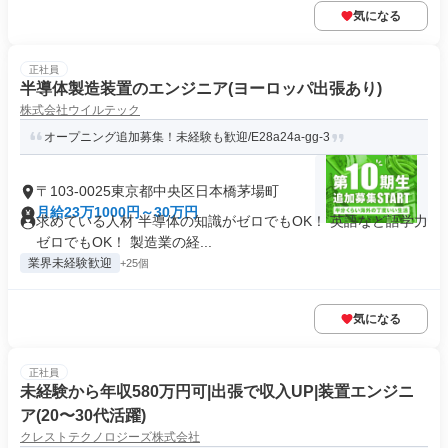
気になる
正社員
半導体製造装置のエンジニア(ヨーロッパ出張あり)
株式会社ウイルテック
オープニング追加募集！未経験も歓迎/E28a24a-gg-3
〒103-0025東京都中央区日本橋茅場町
月給23万1000円～30万円
求めている人材 半導体の知識がゼロでもOK！ 英語など語学力
ゼロでもOK！ 製造業の経...
業界未経験歓迎
+25個
気になる
正社員
未経験から年収580万円可|出張で収入UP|装置エンジニ
ア(20〜30代活躍)
クレストテクノロジーズ株式会社