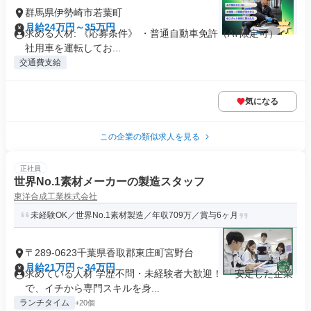
群馬県伊勢崎市若葉町
月給24万円～35万円
求める人材: 《応募条件》 ・普通自動車免許（AT限定可） ・
社用車を運転してお...
交通費支給
気になる
この企業の類似求人を見る
正社員
世界No.1素材メーカーの製造スタッフ
東洋合成工業株式会社
未経験OK／世界No.1素材製造／年収709万／賞与6ヶ月
〒289-0623千葉県香取郡東庄町宮野台
月給21万円～34万円
求めている人材 学歴不問・未経験者大歓迎！ 「安定した企業
で、イチから専門スキルを身...
ランチタイム
+20個