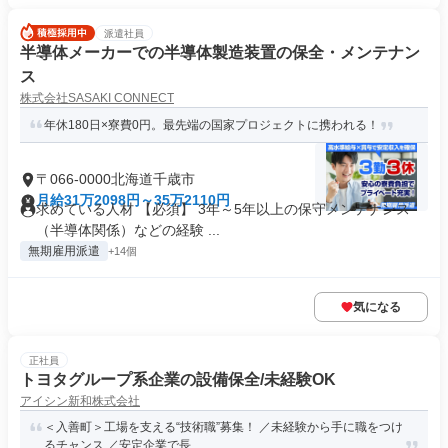
派遣社員
半導体メーカーでの半導体製造装置の保全・メンテナン
ス
株式会社SASAKI CONNECT
年休180日×寮費0円。最先端の国家プロジェクトに携われる！
〒066-0000北海道千歳市
月給31万2098円～35万2110円
求めている人材 【必須】 3年～5年以上の保守メンテナンス
（半導体関係）などの経験 ...
無期雇用派遣
+14個
気になる
正社員
トヨタグループ系企業の設備保全/未経験OK
アイシン新和株式会社
＜入善町＞工場を支える“技術職”募集！ ／未経験から手に職をつけ
るチャンス ／安定企業で長...