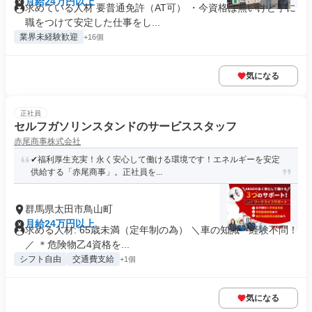
月給24万円以上
求めている人材 要普通免許（AT可） ・今資格は無いけど手に
職をつけて安定した仕事をし...
業界未経験歓迎
+16個
気になる
正社員
セルフガソリンスタンドのサービススタッフ
赤尾商事株式会社
✔福利厚生充実！永く安心して働ける環境です！エネルギーを安定
供給する「赤尾商事」。正社員を...
群馬県太田市鳥山町
月給24万円以上
求める人材: 65歳未満（定年制の為） ＼車の知識・経験不問！
／ ＊危険物乙4資格を...
シフト自由
交通費支給
+1個
気になる