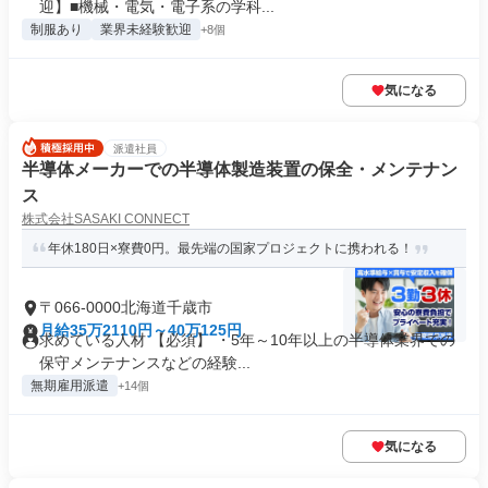
迎】■機械・電気・電子系の学科...
制服あり
業界未経験歓迎
+8個
気になる
派遣社員
半導体メーカーでの半導体製造装置の保全・メンテナン
ス
株式会社SASAKI CONNECT
年休180日×寮費0円。最先端の国家プロジェクトに携われる！
〒066-0000北海道千歳市
月給35万2110円～40万125円
求めている人材 【必須】 ・5年～10年以上の半導体業界での
保守メンテナンスなどの経験...
無期雇用派遣
+14個
気になる