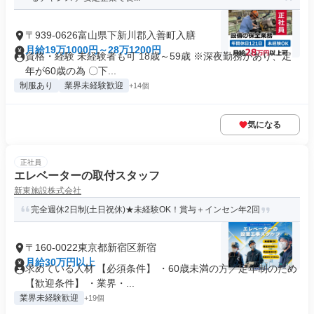
〒939-0626富山県下新川郡入善町入膳
月給19万1000円～28万1200円
資格・経験 未経験者も可 18歳～59歳 ※深夜勤務があり、定
年が60歳の為 〇下...
制服あり
業界未経験歓迎
+14個
気になる
正社員
エレベーターの取付スタッフ
新東施設株式会社
完全週休2日制(土日祝休)★未経験OK！賞与＋インセン年2回
〒160-0022東京都新宿区新宿
月給30万円以上
求めている人材 【必須条件】 ・60歳未満の方／定年制のため
【歓迎条件】 ・業界・...
業界未経験歓迎
+19個