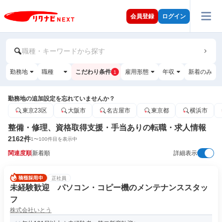
会員登録
ログイン
職種・キーワードから探す
勤務地
職種
こだわり条件
雇用形態
年収
新着のみ
1
勤務地の追加設定を忘れていませんか？
東京23区
大阪市
名古屋市
東京都
横浜市
整備・修理、資格取得支援・手当ありの転職・求人情報
2162
件
1
〜
100
件目を表示中
関連度順
新着順
詳細表示
正社員
未経験歓迎 パソコン・コピー機のメンテナンススタッ
フ
株式会社いとう