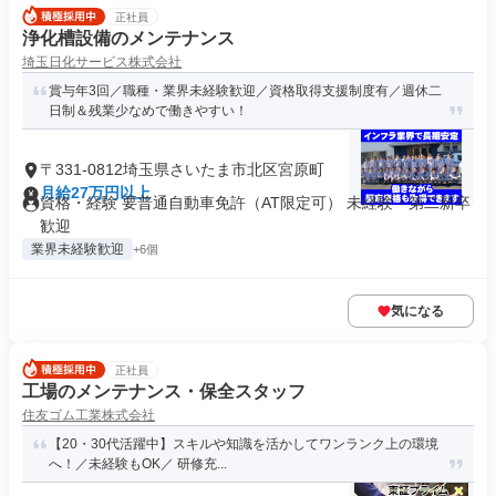
正社員
浄化槽設備のメンテナンス
埼玉日化サービス株式会社
賞与年3回／職種・業界未経験歓迎／資格取得支援制度有／週休二
日制＆残業少なめで働きやすい！
〒331-0812埼玉県さいたま市北区宮原町
月給27万円以上
資格・経験 要普通自動車免許（AT限定可） 未経験・第二新卒
歓迎
業界未経験歓迎
+6個
気になる
正社員
工場のメンテナンス・保全スタッフ
住友ゴム工業株式会社
【20・30代活躍中】スキルや知識を活かしてワンランク上の環境
へ！／未経験もOK／ 研修充...