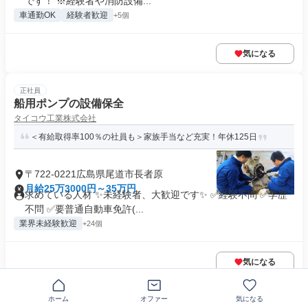
です！ ※経験者や消防設備...
車通勤OK
経験者歓迎
+5個
気になる
正社員
船用ポンプの設備保全
タイコウ工業株式会社
＜有給取得率100％の社員も＞家族手当など充実！年休125日
〒722-0221広島県尾道市長者原
月給25万3000円～35万円
求めている人材 ✨未経験者、大歓迎です✨ ✅経験不問 ✅学歴
不問 ✅要普通自動車免許(...
業界未経験歓迎
+24個
気になる
正社員
ホーム
オファー
気になる