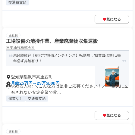
交通費支給
気になる
正社員
工場設備の清掃作業、産業廃棄物収集運搬
三友油設株式会社
未経験歓迎【稲沢市/設備メンテナンス】転勤無し/残業ほぼ無し/毎
年必ず昇給有り！
愛知県稲沢市高重西町
月給25万円～29万5000円
求める人材: ＼こんな方は是非ご応募ください！／ ・景気に左
右されない安定企業で働...
残業なし
交通費支給
気になる
正社員