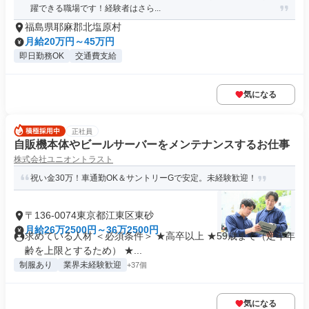
躍できる職場です！経験者はさら...
福島県耶麻郡北塩原村
月給20万円～45万円
即日勤務OK
交通費支給
気になる
正社員
自販機本体やビールサーバーをメンテナンスするお仕事
株式会社ユニオントラスト
祝い金30万！車通勤OK＆サントリーGで安定。未経験歓迎！
〒136-0074東京都江東区東砂
月給26万2500円～36万2500円
求めている人材 ＜必須条件＞ ★高卒以上 ★59歳まで（定年年
齢を上限とするため） ★...
制服あり
業界未経験歓迎
+37個
気になる