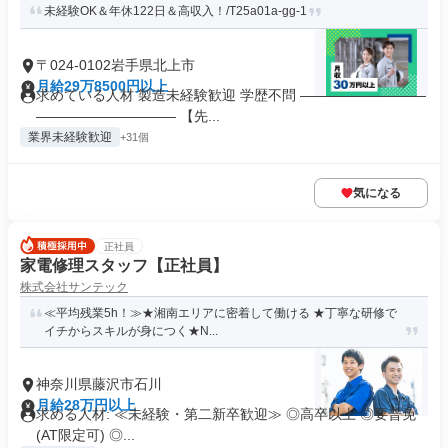
未経験OK＆年休122日＆高収入！/T25a01a-gg-1
〒024-0102岩手県北上市
月給29万8500円以上
求めている人材 製造未経験歓迎 学歴不問 ―――――――――
―――――――――― 【先...
業界未経験歓迎
+31個
気になる
正社員
家電修理スタッフ【正社員】
株式会社サンテック
≪平均残業5h！≫★湘南エリアに密着して働ける ★丁寧な研修で
イチからスキルが身につく★N...
神奈川県藤沢市石川
月給28万円以上
求める人材: ≪未経験・第二新卒歓迎≫ ◎高卒以上 ◎要普免
(AT限定可) ◎...