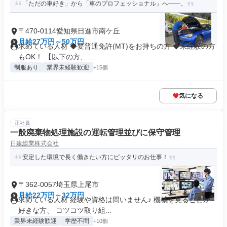
「ただの車好き」から「車のプロフェッショナル」へ――。
〒470-0114愛知県日進市南ケ丘
月給27万円～50万円
求めている人材 ◆要普通免許(MT)をお持ちの方 ◆未経験の方
もOK！ 【以下の方、...
制服あり
業界未経験歓迎
+15個
気になる
正社員
一般廃棄物処理施設の運転管理並びに保守管理
日建総業株式会社
安定した環境で長く働きたい方にピッタリのお仕事！
〒362-0057埼玉県上尾市
月給22万円～32万円
求めている人材 経験や資格は問いません♪ 機械を見ることが
好きな方、 コツコツ取り組...
業界未経験歓迎
学歴不問
+10個