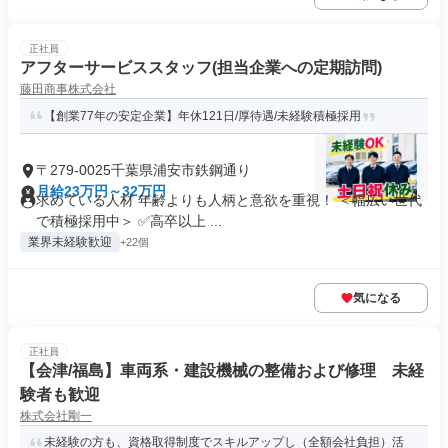
正社員
アフターサービススタッフ(担当企業への定期訪問)
藤田商事株式会社
【創業77年の安定企業】年休121日/厚待遇/未経験積極採用
〒279-0025千葉県浦安市鉄鋼通り
月給23万円～32万円
求めている人材 年齢よりも人柄と意欲を重視！ ＜幅広い世代
で積極採用中＞ ✅高卒以上 ...
業界未経験歓迎
+22個
気になる
正社員
【会津/福島】車両系・建設機械の整備および修理 未経
験者も歓迎
株式会社剛一
未経験の方も、資格取得制度でスキルアップし（全額会社負担）活