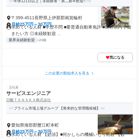
年休121日以上｜未経験者・第二新卒歓迎✨
〒399-4511長野県上伊那郡南箕輪村
月給25万円～30万円
求めている人材 ■学歴不問 ■要普通自動車免許 ■長野県内で働
きたい方 ◎未経験歓迎 ...
業界未経験歓迎
+24個
気になる
この企業の類似求人を見る
正社員
サービスエンジニア
日酸ＴＡＮＡＫＡ株式会社
プライム市場上場グループ 【将来的な管理職候補】
愛知県海部郡蟹江町本町
月給25万円～30万円
求めている人材 【必須】■何かしらの機械いじり経験 【歓