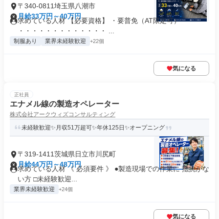
〒340-0811埼玉県八潮市
月給33万円～40万円
求めている人材 【必要資格】 ・要普免（AT限定可）
・・・・・・・・・・・・・ ...
制服あり
業界未経験歓迎
+22個
気になる
正社員
エナメル線の製造オペレーター
株式会社アークウィズコンサルティング
未経験歓迎✨月収51万超可✨年休125日✨オープニング
〒319-1411茨城県日立市川尻町
月給44万円～48万円
求めている人材 《 必須要件 》 ●製造現場での作業に 抵抗がな
い方 □未経験歓迎...
業界未経験歓迎
+24個
気になる