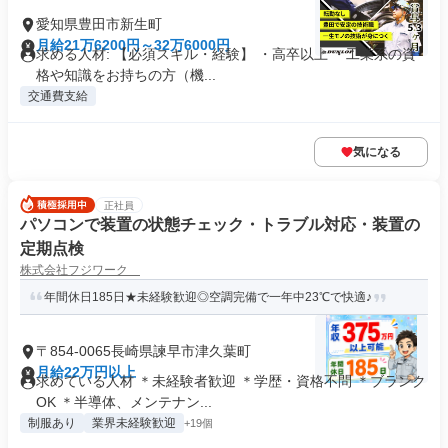
愛知県豊田市新生町
月給21万6200円～32万6000円
求める人材: 【必須スキル・経験】 ・高卒以上 ・工業系の資
格や知識をお持ちの方（機...
交通費支給
気になる
正社員
パソコンで装置の状態チェック・トラブル対応・装置の
定期点検
株式会社フジワーク
年間休日185日★未経験歓迎◎空調完備で一年中23℃で快適♪
〒854-0065長崎県諫早市津久葉町
月給22万円以上
求めている人材 ＊未経験者歓迎 ＊学歴・資格不問 ＊ブランク
OK ＊半導体、メンテナン...
制服あり
業界未経験歓迎
+19個