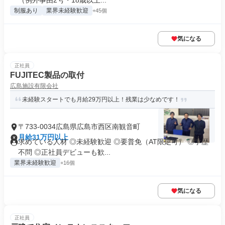
（例外事由2号・18歳以上...
制服あり
業界未経験歓迎
+45個
気になる
正社員
FUJITEC製品の取付
広島施設有限会社
未経験スタートでも月給29万円以上！残業は少なめです！
〒733-0034広島県広島市西区南観音町
月給31万円以上
求めている人材 ◎未経験歓迎 ◎要普免（AT限定可） ◎学歴
不問 ◎正社員デビューも歓...
業界未経験歓迎
+16個
気になる
正社員