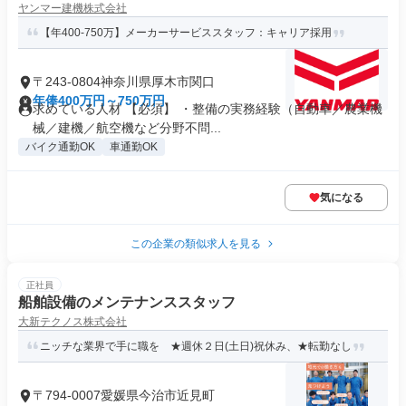
ヤンマー建機株式会社
【年400-750万】メーカーサービススタッフ：キャリア採用
〒243-0804神奈川県厚木市関口
年俸400万円～750万円
求めている人材 【必須】 ・整備の実務経験（自動車／農業機
械／建機／航空機など分野不問...
バイク通勤OK
車通勤OK
気になる
この企業の類似求人を見る
正社員
船舶設備のメンテナンススタッフ
大新テクノス株式会社
ニッチな業界で手に職を ★週休２日(土日)祝休み、★転勤なし
〒794-0007愛媛県今治市近見町