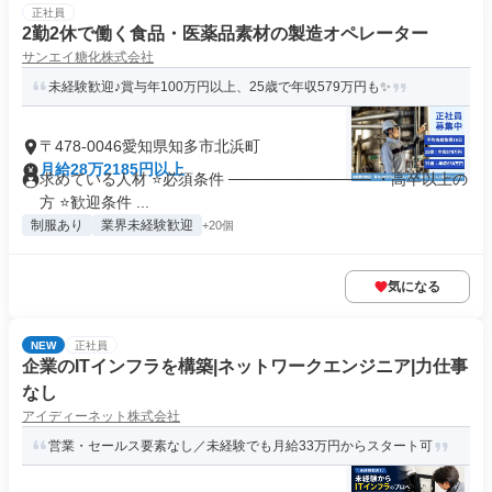
正社員
2勤2休で働く食品・医薬品素材の製造オペレーター
サンエイ糖化株式会社
未経験歓迎♪賞与年100万円以上、25歳で年収579万円も✨
〒478-0046愛知県知多市北浜町
月給28万2185円以上
求めている人材 ⭐必須条件 ───────────── ・高卒以上の
方 ⭐歓迎条件 ...
制服あり
業界未経験歓迎
+20個
気になる
NEW
正社員
企業のITインフラを構築|ネットワークエンジニア|力仕事
なし
アイディーネット株式会社
営業・セールス要素なし／未経験でも月給33万円からスタート可