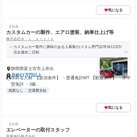
気になる
正社員
カスタムカーの製作、エアロ塗装、納車仕上げ等
株式会社Ｂ．Ｌ．ｓｔｙｌｅ
カスタムカー製作に興味のある人募集/カスタム専門店/年休123日/
完全週休二日制
静岡県富士宮市上井出
月給21万円以上
求める人材: 【必須条件】 ・普通免許MT 【歓迎条件】 ・準中
型免許 ・3級...
残業なし
交通費支給
気になる
正社員
エレベーターの取付スタッフ
新東施設株式会社