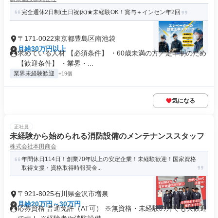
完全週休2日制(土日祝休)★未経験OK！賞与＋インセン年2回
〒171-0022東京都豊島区南池袋
月給30万円以上
求めている人材 【必須条件】 ・60歳未満の方／定年制のため
【歓迎条件】 ・業界・...
業界未経験歓迎
+19個
気になる
正社員
未経験から始められる消防設備のメンテナンススタッフ
株式会社本田商会
年間休日114日！創業70年以上の安定企業！未経験歓迎！国家資格
取得支援・資格取得時報奨金...
〒921-8025石川県金沢市増泉
月給20万円～30万円
応募資格 普通免許（AT可） ※無資格・未経験の方でも大歓迎