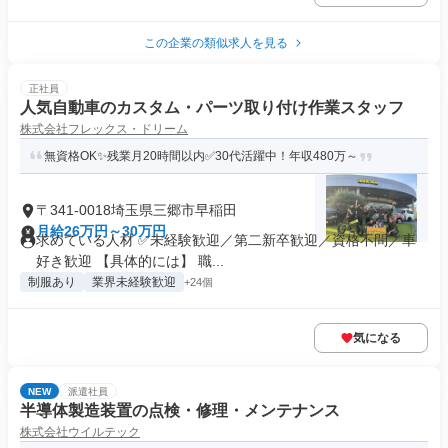
この企業の類似求人を見る
正社員
人気自動車のカスタム・パーツ取り付け作業スタッフ
株式会社フレックス・ドリーム
無資格OK✨残業月20時間以内✅30代活躍中！年収480万～
〒341-0018埼玉県三郷市早稲田
月給26万円～30万円
求めている人材 ✅未経験歓迎／第二新卒歓迎／資格不問／車
好き歓迎 【具体的には】 職...
制服あり
業界未経験歓迎
+24個
気になる
NEW
派遣社員
半導体製造装置の点検・修理・メンテナンス
株式会社ウイルテック