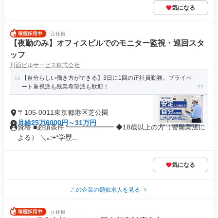
気になる
正社員
【夜勤のみ】オフィスビルでのモニター監視・巡回スタ
ッフ
川面ビルサービス株式会社
【自分らしい働き方ができる】3日に1回の正社員勤務。プライベ
ート重視派も残業希望派も歓迎！
〒105-0011東京都港区芝公園
月給25万6000円～31万円
資格 ■必須条件 ━━━━━━━ ◆18歳以上の方（警備業法に
よる） ＼｡:+*学歴...
気になる
この企業の類似求人を見る
正社員