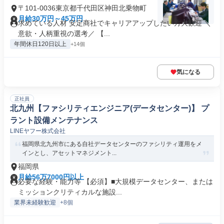
〒101-0036東京都千代田区神田北乗物町
月給30万円～45万円
求めている人材 安定商社でキャリアアップしたい方大歓迎 ＼
意欲・人柄重視の選考／ 【...
年間休日120日以上
+14個
気になる
正社員
北九州【ファシリティエンジニア(データセンター)】 プ
ラント設備メンテナンス
LINEヤフー株式会社
福岡県北九州市にある自社データセンターのファシリティ運用をメ
インとし、アセットマネジメント...
福岡県
月給56万7000円以上
必要な経験・能力等 【必須】■大規模データセンター、または
ミッションクリティカルな施設...
業界未経験歓迎
+8個