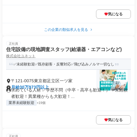
気になる
この企業の類似求人を見る
正社員
住宅設備の現地調査スタッフ(給湯器・エアコンなど)
株式会社ユネット
✅未経験歓迎✅既存顧客・反響対応✅飛び込みノルマ一切なし
〒121-0075東京都足立区一ツ家
月給30万973円以上
求めている人材 ✅学歴不問（中卒・高卒も歓迎！） ✨未経験
者歓迎！異業種からも大歓迎！...
業界未経験歓迎
+19個
気になる
正社員