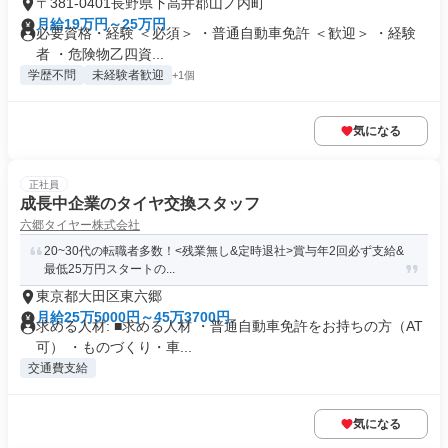
〒381-0401長野県下高井郡山ノ内町
月給19万円～25万円
必要資格・経験 ＜必須＞ ・普通自動車免許 ＜歓迎＞ ・経験
者 ・危険物乙四資...
学歴不問
未経験者歓迎
+1個
気になる
正社員
成長中企業のタイヤ交換スタッフ
六郷タイヤー株式会社
20~30代の転職者多数！<残業無し&定時退社>賞与年2回必ず支給&
最低25万円スタートの...
東京都大田区東六郷
月給25万5000円～45万3700円
求める人材: ■求める人材 ・普通自動車免許をお持ちの方（AT
可） ・ものづくり・車...
交通費支給
気になる