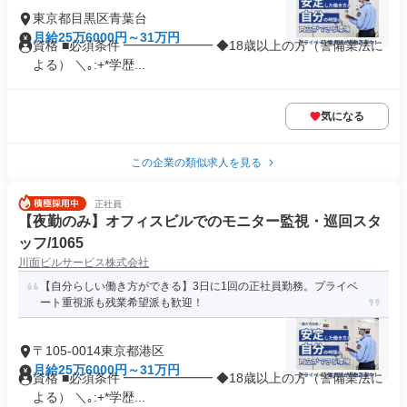
東京都目黒区青葉台
月給25万6000円～31万円
資格 ■必須条件 ━━━━━━━ ◆18歳以上の方（警備業法に
よる） ＼｡:+*学歴...
気になる
この企業の類似求人を見る
正社員
【夜勤のみ】オフィスビルでのモニター監視・巡回スタ
ッフ/1065
川面ビルサービス株式会社
【自分らしい働き方ができる】3日に1回の正社員勤務。プライベ
ート重視派も残業希望派も歓迎！
〒105-0014東京都港区
月給25万6000円～31万円
資格 ■必須条件 ━━━━━━━ ◆18歳以上の方（警備業法に
よる） ＼｡:+*学歴...