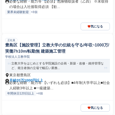
必要な経験・能力等 【必須】危険物取扱者（乙四） ※未取得
の場合は入社後取得必須 【歓...
業界未経験歓迎
+8個
気になる
正社員
豊島区【施設管理】立教大学の伝統を守る/年収~1000万/
実働7h10m/転勤無 建築施工管理
学校法人立教学院
立教大学をはじめとする学院施設の企画・新築・改修・維持管理な
ど、発注者側の立場で幅広い業務...
東京都豊島区
月給20万1000円以上
必要な経験・能力等 【いずれも必須】■4年制大学卒以上■社会
人経験3年以上 ■一級建築...
年間休日120日以上
+4個
気になる