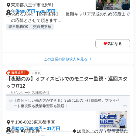
東京都八王子市北野町
年俸400万円～700万円
求める人材: 【応募条件】 ・長期キャリア形成のため35歳まで
の応募とさせて頂きます...
即日勤務OK
交通費支給
気になる
この企業の類似求人を見る
正社員
【夜勤のみ】オフィスビルでのモニター監視・巡回スタ
ッフ/712
川面ビルサービス株式会社
【自分らしい働き方ができる】3日に1回の正社員勤務。プライベ
ート重視派も残業希望派も歓迎！
〒108-0023東京都港区
月給25万6000円～31万円
資格 ■必須条件 ━━━━━━━ ◆18歳以上の方（警備業法に