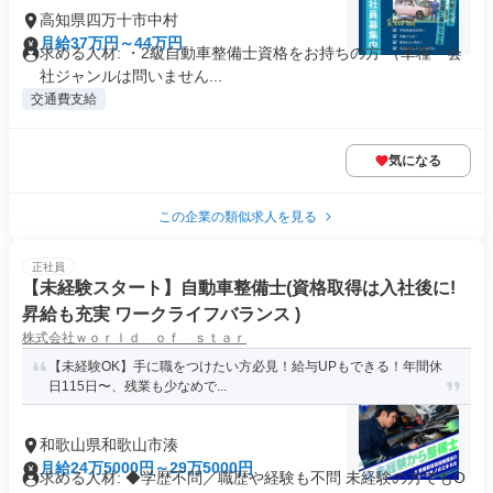
高知県四万十市中村
月給37万円～44万円
求める人材: ・2級自動車整備士資格をお持ちの方 （車種・会
社ジャンルは問いません...
交通費支給
気になる
この企業の類似求人を見る
正社員
【未経験スタート】自動車整備士(資格取得は入社後に!
昇給も充実 ワークライフバランス )
株式会社ｗｏｒｌｄ ｏｆ ｓｔａｒ
【未経験OK】手に職をつけたい方必見！給与UPもできる！年間休
日115日〜、残業も少なめで...
和歌山県和歌山市湊
月給24万5000円～29万5000円
求める人材: ◆学歴不問／職歴や経験も不問 未経験の方でもO