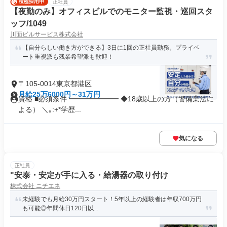
正社員
【夜勤のみ】オフィスビルでのモニター監視・巡回スタ
ッフ/1049
川面ビルサービス株式会社
【自分らしい働き方ができる】3日に1回の正社員勤務。プライベ
ート重視派も残業希望派も歓迎！
〒105-0014東京都港区
月給25万6000円～31万円
資格 ■必須条件 ━━━━━━━ ◆18歳以上の方（警備業法に
よる） ＼｡:+*学歴...
気になる
正社員
"安泰・安定が手に入る・給湯器の取り付け
株式会社 ニチエネ
未経験でも月給30万円スタート！5年以上の経験者は年収700万円
も可能◎年間休日120日以...