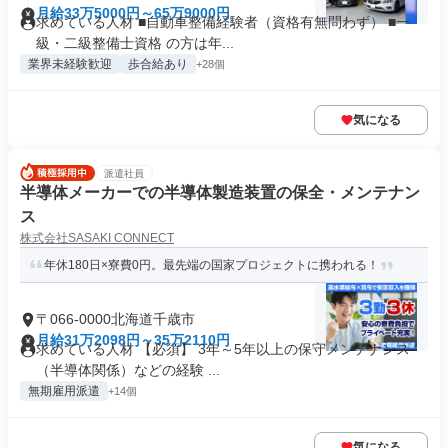
月給33万5000円～65万9000円
求めている人材 ■自動車整備経験者（資格有無問わず） ■一
級・二級整備士資格 の方は年...
業界未経験歓迎
歩合給あり
+28個
気になる
派遣社員
半導体メーカーでの半導体製造装置の保全・メンテナン
ス
株式会社SASAKI CONNECT
年休180日×寮費0円。最先端の国家プロジェクトに携われる！
〒066-0000北海道千歳市
月給31万2098円～35万2110円
求めている人材 【必須】 3年～5年以上の保守メンテナンス
（半導体関係）などの経験 ...
無期雇用派遣
+14個
気になる