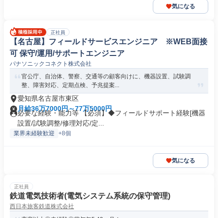
気になる
正社員
【名古屋】フィールドサービスエンジニア ※WEB面接
可 保守/運用/サポートエンジニア
パナソニックコネクト株式会社
官公庁、自治体、警察、交通等の顧客向けに、機器設置、試験調
整、障害対応、定期点検、予兆提案...
愛知県名古屋市東区
月給36万7000円～77万5000円
必要な経験・能力等 【必須】◆フィールドサポート経験[機器
設置/試験調整/修理対応/定...
業界未経験歓迎
+8個
気になる
正社員
鉄道電気技術者(電気システム系統の保守管理)
西日本旅客鉄道株式会社