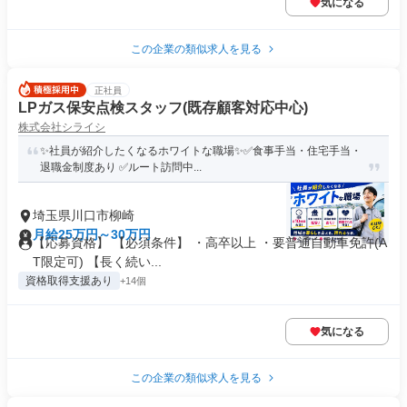
気になる
この企業の類似求人を見る
正社員
LPガス保安点検スタッフ(既存顧客対応中心)
株式会社シライシ
✨社員が紹介したくなるホワイトな職場✨✅食事手当・住宅手当・
退職金制度あり ✅ルート訪問中...
埼玉県川口市柳崎
月給25万円～30万円
【応募資格】 【必須条件】 ・高卒以上 ・要普通自動車免許(A
T限定可) 【長く続い...
資格取得支援あり
+14個
気になる
この企業の類似求人を見る