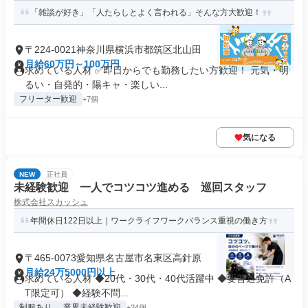
「雑談が好き」「人たらしとよく言われる」そんな方大歓迎！
〒224-0021神奈川県横浜市都筑区北山田
月給60万円～100万円
求めている人材 ✅即日からでも勤務したい方歓迎！ 元気・明
るい・自発的・陽キャ・楽しい...
フリーター歓迎
+7個
気になる
NEW
正社員
未経験歓迎 一人でコツコツ進める 巡回スタッフ
株式会社スカッシュ
年間休日122日以上｜ワークライフワークバランス重視の働き方
〒465-0073愛知県名古屋市名東区高針原
月給24万5000円以上
求めている人材 ◆20代・30代・40代活躍中 ◆要普通免許（A
T限定可） ◆経験不問...
制服あり
業界未経験歓迎
+24個