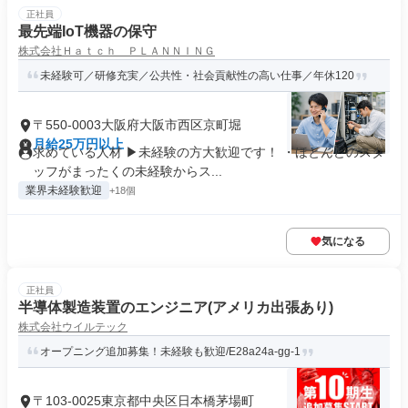
正社員
最先端IoT機器の保守
株式会社Ｈａｔｃｈ ＰＬＡＮＮＩＮＧ
未経験可／研修充実／公共性・社会貢献性の高い仕事／年休120
〒550-0003大阪府大阪市西区京町堀
月給25万円以上
求めている人材 ▶未経験の方大歓迎です！ ・ほとんどのスタ
ッフがまったくの未経験からス...
業界未経験歓迎
+18個
気になる
正社員
半導体製造装置のエンジニア(アメリカ出張あり)
株式会社ウイルテック
オープニング追加募集！未経験も歓迎/E28a24a-gg-1
〒103-0025東京都中央区日本橋茅場町