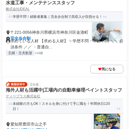
水道工事・メンテナンススタッフ
株式会社IDEAL
学歴不問！経験者募集｜完全歩合制で高収入が目指せる！
〒221-0056神奈川県横浜市神奈川区金港町
完全歩合制
求めている人材 【求める人材】 ✨学歴不問・年齢不問 ＼＼ 必
須条件 ／／ ・普通自...
主婦・主夫歓迎
+14個
気になる
正社員
海外人材も活躍中|工場内の自動車修理ペイントスタッフ
ディープラス株式会社
未経験の方もOK！スキルを身に付けて手に職を！年間休日120
日！
愛知県豊田市山之手