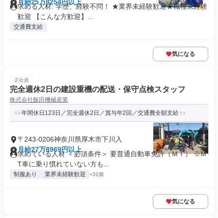
月給25万8254円以上
求める人材: 学歴、経験不問！ ★業界未経験歓迎★職種未経験
歓迎 【こんな方歓迎】...
交通費支給
気になる
正社員
完全週休2日の建設重機の配送・保守点検スタッフ
株式会社飯田機械産業
年間休日123日／完全週休2日／賞与年2回／交通費全額支給
〒243-0206神奈川県厚木市下川入
月給27万8969円以上
求めている人材 ＜必須条件＞ 要普通自動車免許（ＭＴ） ※M
T車に乗り慣れていない方も...
制服あり
業界未経験歓迎
+31個
気になる