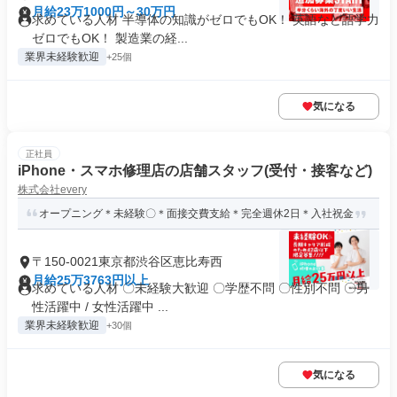
月給23万1000円～30万円
求めている人材 半導体の知識がゼロでもOK！ 英語など語学力
ゼロでもOK！ 製造業の経...
業界未経験歓迎
+25個
気になる
正社員
iPhone・スマホ修理店の店舗スタッフ(受付・接客など)
株式会社every
オープニング＊未経験〇＊面接交費支給＊完全週休2日＊入社祝金
〒150-0021東京都渋谷区恵比寿西
月給25万3763円以上
求めている人材 〇未経験大歓迎 〇学歴不問 〇性別不問 〇男
性活躍中 / 女性活躍中 ...
業界未経験歓迎
+30個
気になる