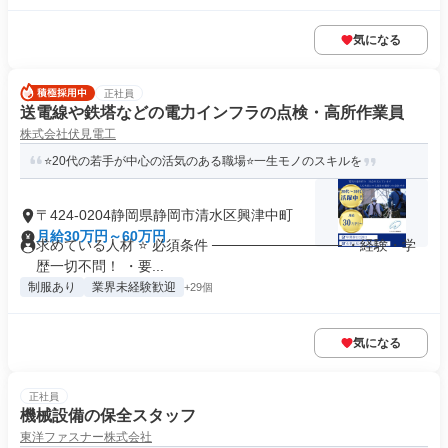
気になる
正社員
送電線や鉄塔などの電力インフラの点検・高所作業員
株式会社伏見電工
⭐️20代の若手が中心の活気のある職場⭐️一生モノのスキルを
〒424-0204静岡県静岡市清水区興津中町
月給30万円～60万円
求めている人材 ⭐ 必須条件 ───────────── ・経験・学
歴一切不問！ ・要...
制服あり
業界未経験歓迎
+29個
気になる
正社員
機械設備の保全スタッフ
東洋ファスナー株式会社