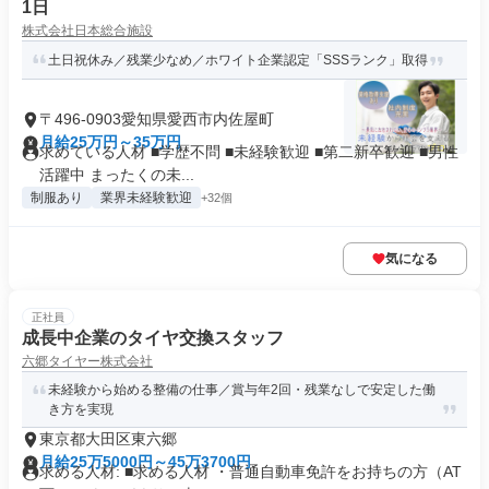
1日
株式会社日本総合施設
土日祝休み／残業少なめ／ホワイト企業認定「SSSランク」取得
〒496-0903愛知県愛西市内佐屋町
月給25万円～35万円
求めている人材 ■学歴不問 ■未経験歓迎 ■第二新卒歓迎 ■男性
活躍中 まったくの未...
制服あり
業界未経験歓迎
+32個
気になる
正社員
成長中企業のタイヤ交換スタッフ
六郷タイヤー株式会社
未経験から始める整備の仕事／賞与年2回・残業なしで安定した働
き方を実現
東京都大田区東六郷
月給25万5000円～45万3700円
求める人材: ■求める人材 ・普通自動車免許をお持ちの方（AT