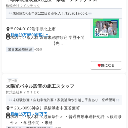
株式会社ウイルテック
未経験OK＆年休122日＆高収入！/T25a01a-gg-1
〒024-0102岩手県北上市
月給29万8500円以上
求めている人材 製造未経験歓迎 学歴不問 ―――――――――
―――――――――― 【先...
業界未経験歓迎
+31個
気になる
正社員
太陽光パネル設置の施工スタッフ
株式会社ＲＹＸＴＥＣ
未経験歓迎！自動車免許要！家賃補助や引越し手当あり！寮希望可
〒231-0056神奈川県横浜市中区若葉町
月給35万円～50万円
求めている人材 ＜必須条件＞ ・普通自動車運転免許 ＜歓迎条
件＞ ・学歴不問 ・未経...