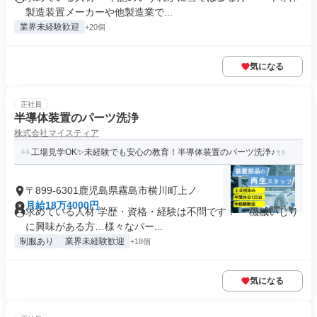
製造装置メーカーや他製造業で...
業界未経験歓迎
+20個
気になる
正社員
半導体装置のパーツ洗浄
株式会社マイスティア
工場見学OK✨未経験でも安心の教育！半導体装置のパーツ洗浄♪
〒899-6301鹿児島県霧島市横川町上ノ
月給18万4000円
求めている人材 学歴・資格・経験は不問です！ ・機械いじり
に興味がある方…様々なパー...
制服あり
業界未経験歓迎
+18個
気になる