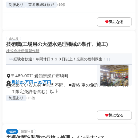
制服あり
業界未経験歓迎
+19個
気になる
正社員
技術職(工場用の大型水処理機械の製作、施工)
株式会社伊藤製作所
経験者歓迎！年間休日１２０日以上！充実の福利厚生！
〒489-0071愛知県瀬戸市暁町
月給25万円～35万円
求めている人材 ■学歴 不問。 ■資格 車の免許。普通免許（Ａ
Ｔ限定免許を含む）以上...
制服あり
+15個
気になる
NEW
派遣社員
半導体製造装置の点検・修理・メンテナンス