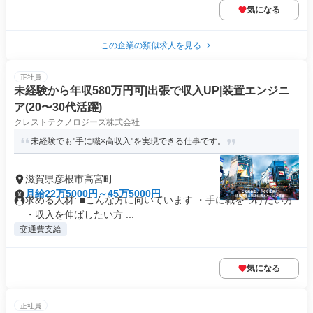
気になる
この企業の類似求人を見る
正社員
未経験から年収580万円可|出張で収入UP|装置エンジニ
ア(20〜30代活躍)
クレストテクノロジーズ株式会社
未経験でも"手に職×高収入"を実現できる仕事です。
滋賀県彦根市高宮町
月給22万5000円～45万5000円
求める人材: ■こんな方に向いています ・手に職をつけたい方
・収入を伸ばしたい方 ...
交通費支給
気になる
正社員