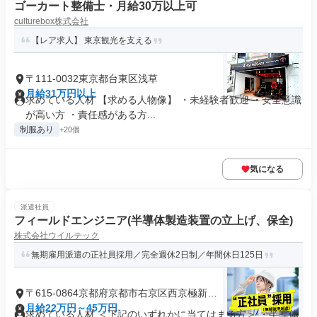
ゴーカート整備士・月給30万以上可
culturebox株式会社
【レア求人】 東京観光を支える
〒111-0032東京都台東区浅草
月給31万円以上
求めている人材 【求める人物像】 ・未経験者歓迎 ・安全意識
が高い方 ・責任感がある方...
制服あり
+20個
気になる
派遣社員
フィールドエンジニア(半導体製造装置の立上げ、保全)
株式会社ウイルテック
無期雇用派遣の正社員採用／完全週休2日制／年間休日125日
〒615-0864京都府京都市右京区西京極新明
町
月給22万円～45万円
求めている人材 ＜下記のいずれかに当てはまる方＞ ・半導体