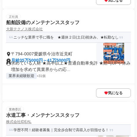
気になる
正社員
船舶設備のメンテナンススタッフ
大新テクノス株式会社
ニッチな業界で手に職を ★週休２日(土日)祝休み、★転勤なし
〒794-0007愛媛県今治市近見町
月給35万5000円～41万5000円
求めている人材 ★高卒以上★普通自動車免許 ★給与UPや休み
増加を求めて異業界からの応...
業界未経験歓迎
+31個
気になる
業務委託
水道工事・メンテナンススタッフ
株式会社IDEAL
学歴不問！経験者募集｜完全歩合制で高収入が目指せる！