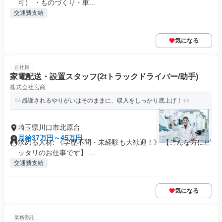
可） ・ものづくり・車...
交通費支給
気になる
正社員
家電配送・設置スタッフ(2tトラックドライバー/助手)
株式会社宮商
感謝されるやりがいはそのままに、収入をしっかり底上げ！
埼玉県川口市北原台
月給37万円～45万円
求める人材: 《学歴不問・未経験も大歓迎！》 【こんな方にピ
ッタリのお仕事です】 ...
交通費支給
気になる
業務委託