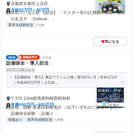
京都府京都市上京区
月給22万円～40万円
求めている人材 【必須】 ・テスター等の計測器の取扱い経験
がある方 ・Outlook、...
業界未経験歓迎
+21個
気になる
NEW
正社員
設備保全・導入担当
ZACROS株式会社
【設備保全・導入】東証プライム上場｜賞与4.5ヶ月｜年休121日
｜年収600万円可｜土日休...
〒379-1204群馬県利根郡昭和村
年俸440万円～600万円
資格・経験 普通自動車免許 （以下いずれかに該当する方） ・
設備保全経験 ・設備メ...
制服あり
業界未経験歓迎
+28個