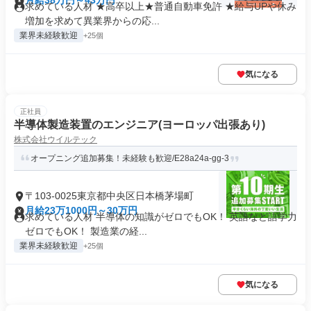
月給38万円～43万円
求めている人材 ★高卒以上★普通自動車免許 ★給与UPや休み
増加を求めて異業界からの応...
業界未経験歓迎
+25個
気になる
正社員
半導体製造装置のエンジニア(ヨーロッパ出張あり)
株式会社ウイルテック
オープニング追加募集！未経験も歓迎/E28a24a-gg-3
〒103-0025東京都中央区日本橋茅場町
月給23万1000円～30万円
求めている人材 半導体の知識がゼロでもOK！ 英語など語学力
ゼロでもOK！ 製造業の経...
業界未経験歓迎
+25個
気になる