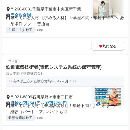
〒260-0031千葉県千葉市中央区新千葉
完全歩合制
求めている人材 【求める人材】 ✨学歴不問・年齢不問 ＼＼ 必
須条件 ／／ ・普通自...
主婦・主夫歓迎
+14個
気になる
正社員
鉄道電気技術者(電気システム系統の保守管理)
西日本旅客鉄道株式会社
高卒以上◎未経験◎賞与年5.42ヶ月！
〒921-8809石川県野々市市二日市
月給21万2541円～37万7790円
求めている人材 【未経験者歓迎！年齢不問！】 これまでのご
経験（パート・アルバイトも可...
業界未経験歓迎
+14個