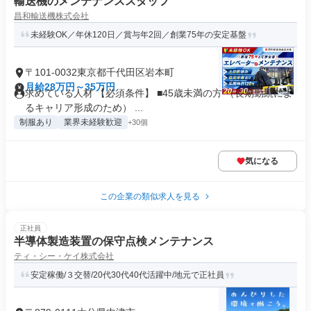
輸送機のメンテナンススタッフ
昌和輸送機株式会社
未経験OK／年休120日／賞与年2回／創業75年の安定基盤
〒101-0032東京都千代田区岩本町
月給28万円～35万円
求めている人材 【必須条件】 ■45歳未満の方 （長期勤続によ
るキャリア形成のため） ...
制服あり
業界未経験歓迎
+30個
気になる
この企業の類似求人を見る
正社員
半導体製造装置の保守点検メンテナンス
ティ・シー・ケイ株式会社
安定稼働/３交替/20代30代40代活躍中/地元で正社員