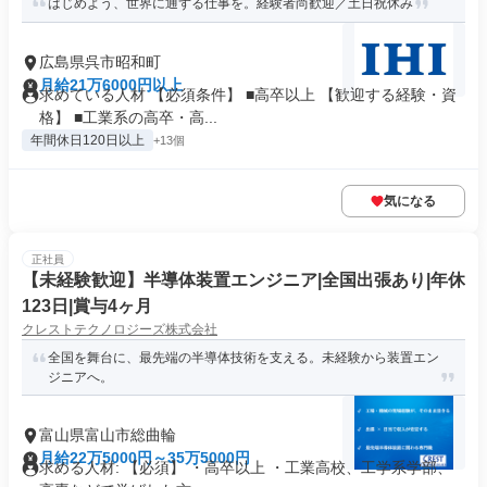
はじめよう、世界に通ずる仕事を。経験者尚歓迎／土日祝休み
広島県呉市昭和町
月給21万6000円以上
求めている人材 【必須条件】 ■高卒以上 【歓迎する経験・資
格】 ■工業系の高卒・高...
年間休日120日以上
+13個
気になる
正社員
【未経験歓迎】半導体装置エンジニア|全国出張あり|年休
123日|賞与4ヶ月
クレストテクノロジーズ株式会社
全国を舞台に、最先端の半導体技術を支える。未経験から装置エン
ジニアへ。
富山県富山市総曲輪
月給22万5000円～35万5000円
求める人材: 【必須】 ・高卒以上 ・工業高校、工学系学部、