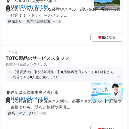
〒879-0111大分県中津市
月給23万円～32万円
求めている人材 こんな経験やスキル・想いをお持ちの方は大
歓迎！！ ・何かしらのメンテ...
制服あり
業界未経験歓迎
+33個
気になる
正社員
TOTO製品のサービススタッフ
株式会社日髙メンテナンス
【需要拡大に伴う追加募集！】■月給35万円スタート■未経験から
成長できる■人生が変わってい...
静岡県浜松市中央区高丘東
月給35万円～45万円
【応募資格】 【素直さと人柄で、必要とされる人へ】 経験や
資格よりも、明るい挨拶や素直...
副業・WワークOK
+9個