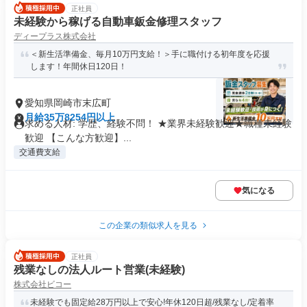
正社員
未経験から稼げる自動車鈑金修理スタッフ
ディープラス株式会社
＜新生活準備金、毎月10万円支給！＞手に職付ける初年度を応援
します！年間休日120日！
愛知県岡崎市末広町
月給35万8254円以上
求める人材: 学歴、経験不問！ ★業界未経験歓迎★職種未経験
歓迎 【こんな方歓迎】...
交通費支給
気になる
この企業の類似求人を見る
正社員
残業なしの法人ルート営業(未経験)
株式会社ビコー
未経験でも固定給28万円以上で安心!年休120日超/残業なし/定着率