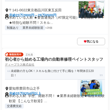
〒141-0022東京都品川区東五反田
月給23万2800円～29万6500円
求めている人材 ★要普通免許（AT限定可能） ★未経験ＯＫ！
★特別な経験不問！スキル...
制服あり
業界未経験歓迎
+28個
気になる
正社員
初心者から始める工場内の自動車修理ペイントスタッフ
ディープラス株式会社
未経験の方もOK！スキルを身に付けて手に職を！年間休日120
日！
愛知県豊田市山之手
月給25万8254円以上
求める人材: 学歴、経験不問！ ★業界未経験歓迎★職種未経験
歓迎 【こんな方歓迎】...
交通費支給