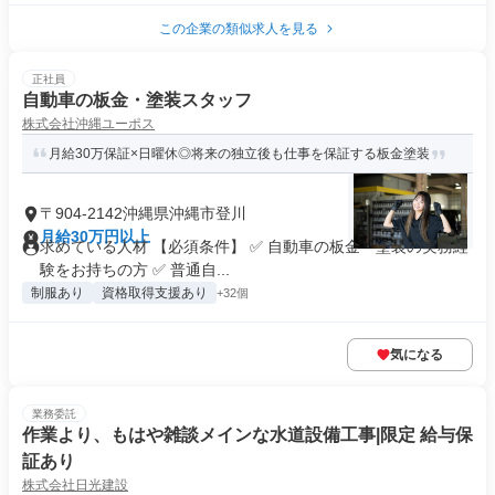
この企業の類似求人を見る
正社員
自動車の板金・塗装スタッフ
株式会社沖縄ユーポス
月給30万保証×日曜休◎将来の独立後も仕事を保証する板金塗装
〒904-2142沖縄県沖縄市登川
月給30万円以上
求めている人材 【必須条件】 ✅ 自動車の板金・塗装の実務経
験をお持ちの方 ✅ 普通自...
制服あり
資格取得支援あり
+32個
気になる
業務委託
作業より、もはや雑談メインな水道設備工事|限定 給与保
証あり
株式会社日光建設