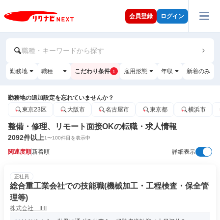
会員登録
ログイン
職種・キーワードから探す
勤務地
職種
こだわり条件
雇用形態
年収
新着のみ
1
勤務地の追加設定を忘れていませんか？
東京23区
大阪市
名古屋市
東京都
横浜市
整備・修理、リモート面接OKの転職・求人情報
2092
件以上
1
〜
100
件目を表示中
関連度順
新着順
詳細表示
正社員
総合重工業会社での技能職(機械加工・工程検査・保全管
理等)
株式会社 IHI