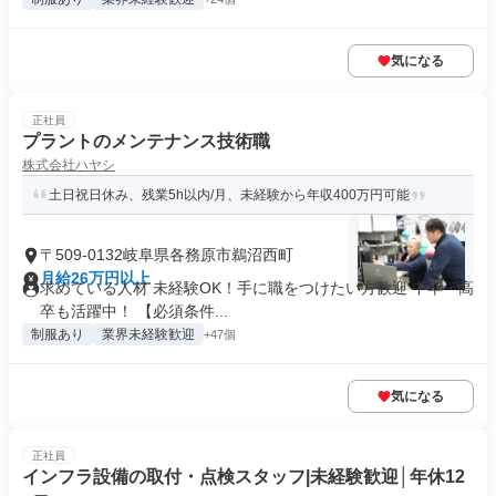
気になる
正社員
プラントのメンテナンス技術職
株式会社ハヤシ
土日祝日休み、残業5h以内/月、未経験から年収400万円可能
〒509-0132岐阜県各務原市鵜沼西町
月給26万円以上
求めている人材 未経験OK！手に職をつけたい方歓迎 中卒・高
卒も活躍中！ 【必須条件...
制服あり
業界未経験歓迎
+47個
気になる
正社員
インフラ設備の取付・点検スタッフ|未経験歓迎│年休12