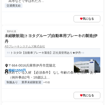
高専などで学ばれた方...
交通費支給
気になる
契約社員
未経験歓迎|トヨタグループ|自動車用ブレーキの製造|伊
丹
ASブレーキシステムズ株式会社
トヨタGr【自動車ブレーキ製造】正社員登用あり★伊丹
〒664-0016兵庫県伊丹市昆陽北
時給1550円
求めている人材 【必須条件】 なし 年齢の条件と理由：あり
（例外事由2号・18歳以上...
制服あり
業界未経験歓迎
+45個
気になる