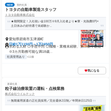
NEW
契約社員
トヨタの自動車製造スタッフ
トヨタ自動車株式会社
★期間限定！入社祝い金100万※9月入社者より★寮・光熱費0円×
土日休みの好待遇で未経験か...
愛知県碧南市玉津浦町
日給1万1150円～1万2450円
求める人材 ◎学歴不問 ◎職種・業種未経験、第二新卒歓迎！
※3カ月勤務可能な満18歳...
社員登用あり
+11個
気になる
派遣社員
粒子線治療装置の運転・点検業務
株式会社ウイルテック
無期雇用派遣の正社員採用／完全週休2日制／年間休日125日