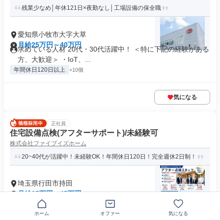
残業少なめ│年休121日×夜勤なし│工場設備の保全職
愛知県小牧市大字大草
月給25万円～40万円
求めている人材 20代・30代活躍中！ ＜特に下記の経験がある
方、大歓迎＞ ・IoT、...
年間休日120日以上
+10個
気になる
正社員
住宅設備点検(アフターサポート)/未経験可
株式会社ファイブイズホーム
20~40代が活躍中！未経験OK！年間休日120日！完全週休2日制！
埼玉県行田市持田
月給25万円～45万円
求める人材: 建築・設備・リフォームなどの経験をお持ちの
方、 または人と話すのが好き...
ホーム
オファー
気になる
交通費支給