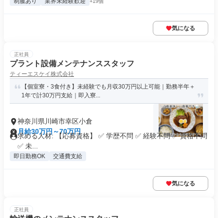
制服あり
業界未経験歓迎
+19個
気になる
正社員
プラント設備メンテナンススタッフ
ティーエスケイ株式会社
【個室寮・3食付き】未経験でも月収30万円以上可能｜勤務半年＋
1年で計30万円支給｜即入寮...
神奈川県川崎市幸区小倉
月給30万円～70万円
求める人材: 【応募資格】 ✅ 学歴不問 ✅ 経験不問 ✅ 資格不問
✅ 未...
即日勤務OK
交通費支給
気になる
正社員