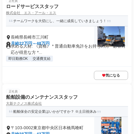
正社員
ロードサービススタッフ
株式会社 エス・アール・エス
チームワークを大切にし、一緒に成長していきましょう！
長崎県長崎市三川町
月給22万円～48万円
求める人材: 《資格》 * 普通自動車免許をお持ちの方 * 顧客対
応が得意な方 *...
即日勤務OK
交通費支給
気になる
正社員
船舶設備のメンテナンススタッフ
大新テクノス株式会社
船舶保全の安定企業はいかがですか？ ※土日祝休み
〒103-0002東京都中央区日本橋馬喰町