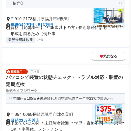
抜群◎
〒910-2178福井県福井市栂野町
年俸342万円～516万円
資格 【応募条件】 ・35歳以下の方 / 長期勤続によるキャリア
形成を図るため（例外事...
業界未経験歓迎
+26個
気になる
正社員
パソコンで装置の状態チェック・トラブル対応・装置の
定期点検
株式会社フジワーク
年間休日185日★未経験歓迎◎空調完備で一年中23℃で快適♪
〒854-0065長崎県諫早市津久葉町
月給22万円以上
求めている人材 ＊未経験者歓迎 ＊学歴・資格不問 ＊ブランク
OK ＊半導体、メンテナン...