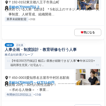
〒192-0152東京都八王子市美山町
月給45万5500円以上
求めている人材 【必須】 ＊5名以上のマネジメント経験 ＊人
事制度、人材育成、組織開発...
業界未経験歓迎
+28個
気になる
NEW
正社員
人事企画・制度設計・教育研修を行う人事
株式会社鈴鹿グループ
【年収350万円保証】幅広い業務が経験できる”人事”◆年休122日×
福利厚生充実／社宅あり...
〒450-0003愛知県名古屋市中村区名駅南
月給24万8600円～43万3145円
資格 20代～30代の男性活躍中！ ￣￣￣￣￣￣￣￣￣￣￣￣
＜求める人物像＞ ・事業...
年間休日120日以上
+15個