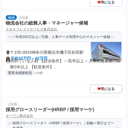
気になる
NEW
正社員
物流会社の総務人事・マネージャー候補
ＳＢＳフレイトサービス株式会社
✅年収500万以上✅労務・人事データ管理中心のマネジャー候補
〒235-0033神奈川県横浜市磯子区杉田駅
月給35万円～45万円
求めている人材 【必須条件】 ✅高卒以上 ✅人事関連業務の経
験5年以上 【歓迎条件】...
業界未経験歓迎
+10個
気になる
正社員
採用グロースリーダー(HRBP / 採用マーケ)
オープン株式会社
採用グロースリーダー（HRBP / 採用マーケ）｜戦略〜実行まで一