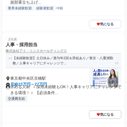
規部署立ち上げ...
業界未経験歓迎
経験者歓迎
+9個
気になる
正社員
人事・採用担当
株式会社アイ・リンクホールディングス
【未経験歓迎】土日休み／賞与年2回＆昇給あり／東京・八重洲勤
務／人事キャリアにチャレンジで...
東京都中央区京橋駅
月給23万円～27万円
求める人材: ＜採用未経験もOK！人事キャリアにチャレンジで
きる環境！＞ 【必須条件...
交通費支給
気になる