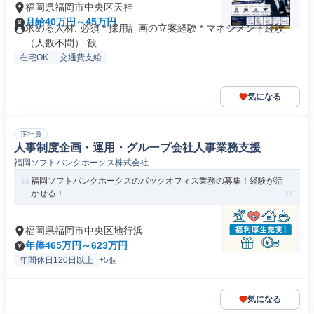
福岡県福岡市中央区天神
月給40万円～45万円
求める人材: 必須 * 採用計画の立案経験 * マネジメント経験
（人数不問） 歓...
在宅OK
交通費支給
気になる
正社員
人事制度企画・運用・グループ会社人事業務支援
福岡ソフトバンクホークス株式会社
福岡ソフトバンクホークスのバックオフィス業務の募集！経験が活
かせる！
福岡県福岡市中央区地行浜
年俸465万円～623万円
年間休日120日以上
+5個
気になる