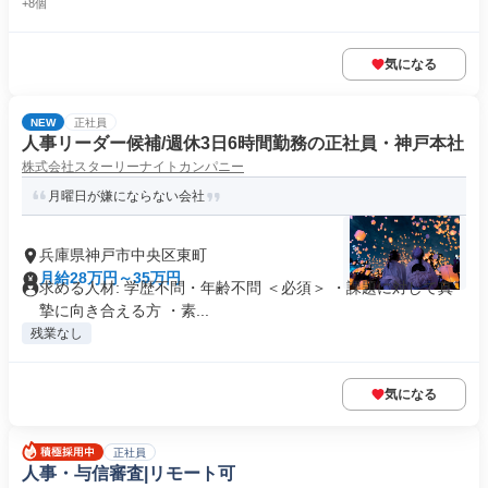
+8個
気になる
NEW
正社員
人事リーダー候補/週休3日6時間勤務の正社員・神戸本社
株式会社スターリーナイトカンパニー
月曜日が嫌にならない会社
兵庫県神戸市中央区東町
月給28万円～35万円
求める人材: 学歴不問・年齢不問 ＜必須＞ ・課題に対して真
摯に向き合える方 ・素...
残業なし
気になる
正社員
人事・与信審査|リモート可