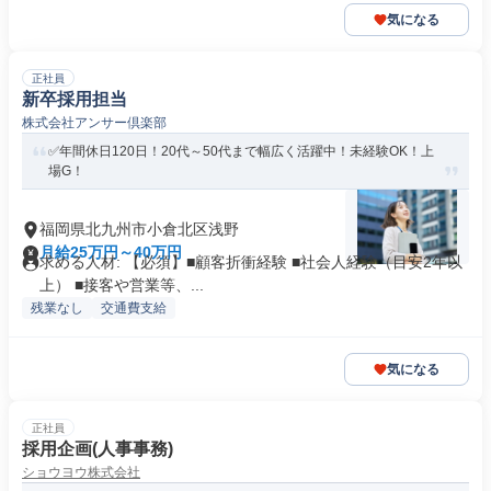
気になる
正社員
新卒採用担当
株式会社アンサー倶楽部
✅年間休日120日！20代～50代まで幅広く活躍中！未経験OK！上
場G！
福岡県北九州市小倉北区浅野
月給25万円～40万円
求める人材: 【必須】■顧客折衝経験 ■社会人経験（目安2年以
上） ■接客や営業等、...
残業なし
交通費支給
気になる
正社員
採用企画(人事事務)
ショウヨウ株式会社