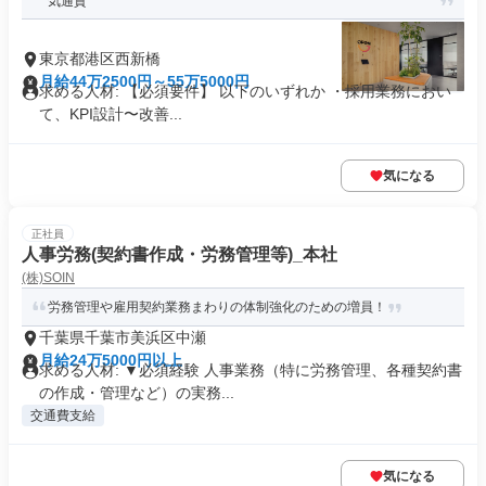
気通貫
東京都港区西新橋
月給44万2500円～55万5000円
求める人材: 【必須要件】 以下のいずれか ・採用業務におい
て、KPI設計〜改善...
気になる
正社員
人事労務(契約書作成・労務管理等)_本社
(株)SOIN
労務管理や雇用契約業務まわりの体制強化のための増員！
千葉県千葉市美浜区中瀬
月給24万5000円以上
求める人材: ▼必須経験 人事業務（特に労務管理、各種契約書
の作成・管理など）の実務...
交通費支給
気になる