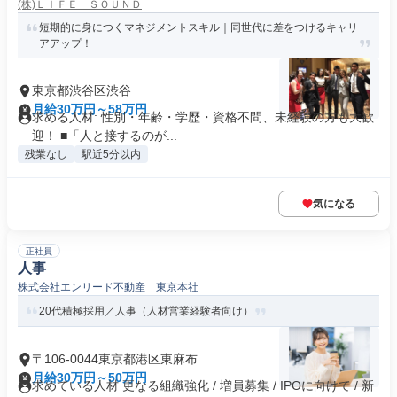
(株)ＬＩＦＥ ＳＯＵＮＤ
短期的に身につくマネジメントスキル｜同世代に差をつけるキャリ
アアップ！
東京都渋谷区渋谷
月給30万円～58万円
求める人材: 性別・年齢・学歴・資格不問、未経験の方も大歓
迎！ ■「人と接するのが...
残業なし
駅近5分以内
気になる
正社員
人事
株式会社エンリード不動産 東京本社
20代積極採用／人事（人材営業経験者向け）
〒106-0044東京都港区東麻布
月給30万円～50万円
求めている人材 更なる組織強化 / 増員募集 / IPOに向けて / 新