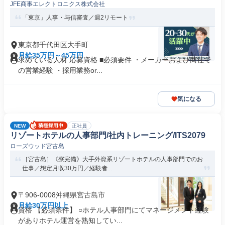
JFE商事エレクトロニクス株式会社
「東京」人事・与信審査／週2リモート
東京都千代田区大手町
月給35万円～45万円
求めている人材 応募資格 ■必須要件 ・メーカーおよび商社で
の営業経験 ・採用業務or...
気になる
NEW
正社員
リゾートホテルの人事部門/社内トレーニング/ITS2079
ローズウッド宮古島
［宮古島］《寮完備》大手外資系リゾートホテルの人事部門でのお
仕事／想定月収30万円／経験者...
〒906-0008沖縄県宮古島市
月給30万円以上
資格 【必須条件】 ○ホテル人事部門にてマネージメント経験
がありホテル運営を熟知してい...