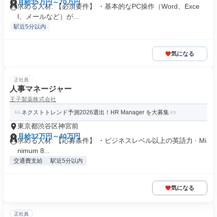
月給35万円～70万円
求める人材: 【必須要件】 ・基本的なPC操作（Word、Exce
l、メールなど）が...
駅近5分以内
気になる
正社員
人事マネージャー
王子製薬株式会社
ネクストトレンド予測2026選出！HR Manager を大募集
東京都渋谷区神宮前
月給32万円～40万円
求める人材: 【応募条件】 ・ビジネスレベル以上の英語力 · Mi
nimum 8...
交通費支給
駅近5分以内
気になる
正社員