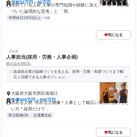
月給32万円～40万円
求めている人材 人事の専門知識や経験に加え、 「データに基
づいた論理的な思考」と 「周...
年間休日120日以上
+8個
気になる
正社員
人事担当(採用・労務・人事企画)
株式会社MEDL
急成長企業の組織づくりを支える。採用・労務・制度づくりまで幅
広く活躍できる人事ポジション。
大阪府大阪市西区南堀江
年俸400万円～600万円
求める人材: 求める人物像 * 人事として幅広い業務に携わりた
い方 * 採用だけで...
即日勤務OK
交通費支給
気になる