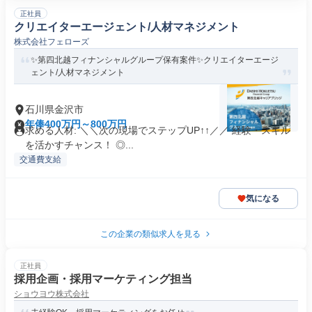
正社員
クリエイターエージェント/人材マネジメント
株式会社フェローズ
✨️第四北越フィナンシャルグループ保有案件✨️クリエイターエージ
ェント/人材マネジメント
石川県金沢市
年俸400万円～800万円
求める人材: ＼＼次の現場でステップUP↑↑／／ 経験・スキル
を活かすチャンス！ ◎...
交通費支給
気になる
この企業の類似求人を見る
正社員
採用企画・採用マーケティング担当
ショウヨウ株式会社