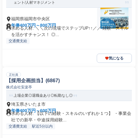
ェント/人材マネジメント
福岡県福岡市中央区
年俸400万円～800万円
求める人材: ＼＼次の現場でステップUP↑↑／／ 経験・スキル
を活かすチャンス！ ◎...
交通費支給
気になる
正社員
【採用企画担当】(6867)
株式会社安楽亭
上場企業◎退職金あり◎転勤なし◎
埼玉県さいたま市
年俸400万円～600万円
求める人材: 【以下の経験・スキルのいずれか１つ】 ・事業会
社での新卒・中途採用経験...
交通費支給
駅近5分以内