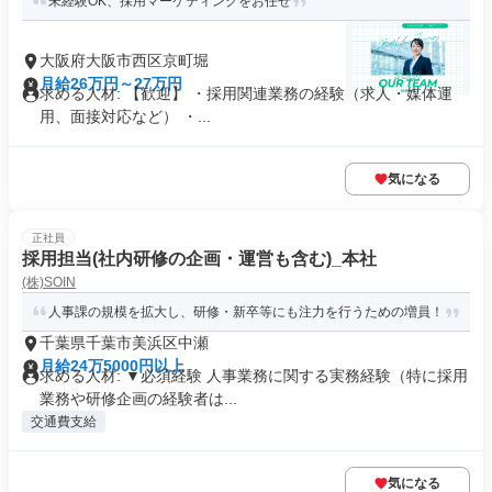
未経験OK、採用マーケティングをお任せ
大阪府大阪市西区京町堀
月給26万円～27万円
求める人材: 【歓迎】 ・採用関連業務の経験（求人・媒体運
用、面接対応など） ・...
気になる
正社員
採用担当(社内研修の企画・運営も含む)_本社
(株)SOIN
人事課の規模を拡大し、研修・新卒等にも注力を行うための増員！
千葉県千葉市美浜区中瀬
月給24万5000円以上
求める人材: ▼必須経験 人事業務に関する実務経験（特に採用
業務や研修企画の経験者は...
交通費支給
気になる