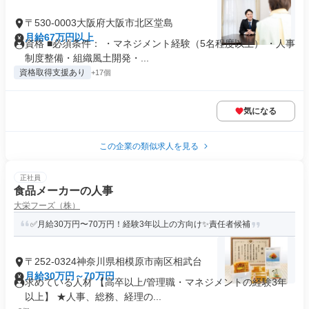
〒530-0003大阪府大阪市北区堂島
月給67万円以上
資格 ■必須条件： ・マネジメント経験（5名程度以上） ・人事
制度整備・組織風土開発・...
資格取得支援あり
+17個
気になる
この企業の類似求人を見る
正社員
食品メーカーの人事
大栄フーズ（株）
✅月給30万円〜70万円！経験3年以上の方向け✨責任者候補
〒252-0324神奈川県相模原市南区相武台
月給30万円～70万円
求めている人材 【高卒以上/管理職・マネジメントの経験3年
以上】 ★人事、総務、経理の...