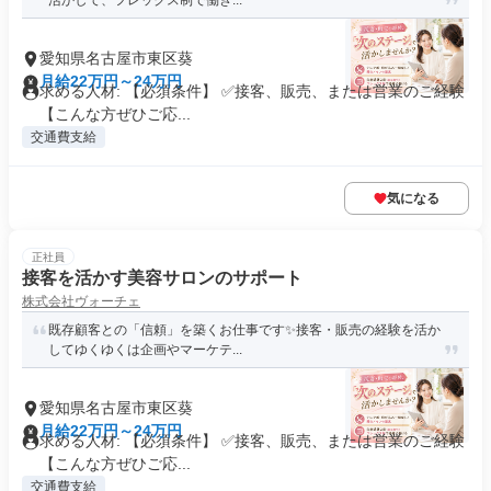
活かして、フレックス制で働き...
愛知県名古屋市東区葵
月給22万円～24万円
求める人材: 【必須条件】 ✅️接客、販売、または営業のご経験
【こんな方ぜひご応...
交通費支給
気になる
正社員
接客を活かす美容サロンのサポート
株式会社ヴォーチェ
既存顧客との「信頼」を築くお仕事です✨️接客・販売の経験を活か
してゆくゆくは企画やマーケテ...
愛知県名古屋市東区葵
月給22万円～24万円
求める人材: 【必須条件】 ✅️接客、販売、または営業のご経験
【こんな方ぜひご応...
交通費支給