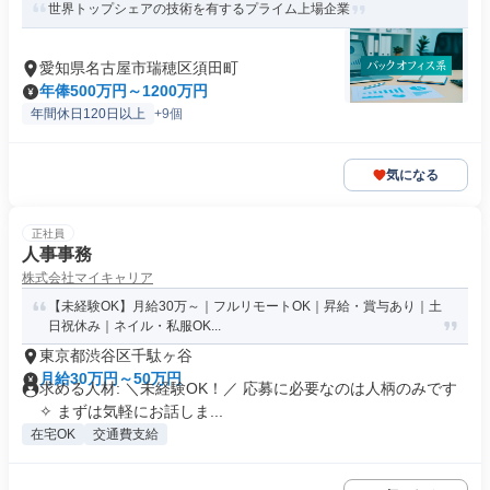
世界トップシェアの技術を有するプライム上場企業
愛知県名古屋市瑞穂区須田町
年俸500万円～1200万円
年間休日120日以上
+9個
気になる
正社員
人事事務
株式会社マイキャリア
【未経験OK】月給30万～｜フルリモートOK｜昇給・賞与あり｜土
日祝休み｜ネイル・私服OK...
東京都渋谷区千駄ヶ谷
月給30万円～50万円
求める人材: ＼未経験OK！／ 応募に必要なのは人柄のみです
✧ まずは気軽にお話しま...
在宅OK
交通費支給