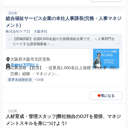
正社員
総合福祉サービス企業の本社人事課長(労務・人事マネジ
メント)
株式会社ケア21 大阪本社
【西梅田駅】全国8,000名超の大規模福祉企業です。 ～人事部門を
リードする課長職募集～ ...
大阪府大阪市北区堂島
月給52万円以上
応募資格 【必須】 ・従業員1,000名以上規模での人事（特に
労務）経験 ・マネジメン...
業界未経験歓迎
+16個
気になる
正社員
人材育成・管理スタッフ|弊社独自のOJTを習得、マネジ
メントスキルを身につけよう!