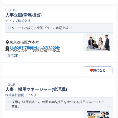
正社員
人事企画(労務担当)
ディップ株式会社
リモート相談可／東証プライム市場上場
東京都港区六本木
月給29万7599円～40万8000円
求める人材: * 労務経験1年以上
在宅OK
気になる
正社員
人事・採用マネージャー(管理職)
株式会社福岡ソノリク
採用を"経営戦略"へ。年間100名採用を牽引する採用マネージャー
募集。