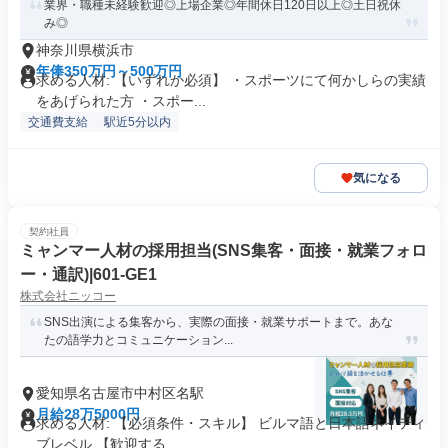
業界・職種未経験歓迎◎上場企業◎年間休日120日以上◎土日祝休
み◎
神奈川県横浜市
年俸350万円～500万円
求める人材: 【いずれか必須】 ・スポーツにて何かしらの実績
をあげられた方 ・スポー...
交通費支給
駅近5分以内
気になる
契約社員
ミャンマー人材の採用担当(SNS集客・面接・就業フォロ
ー・通訳)|601-GE1
株式会社ニッコー
SNS出演による集客から、実際の面接・就業サポートまで。あな
たの語学力とコミュニケーション...
愛知県名古屋市中村区名駅
月給28万5000円
求める人材: 【必須条件・スキル】 ビルマ語と日本語ネイティ
ブレベル 【歓迎する...