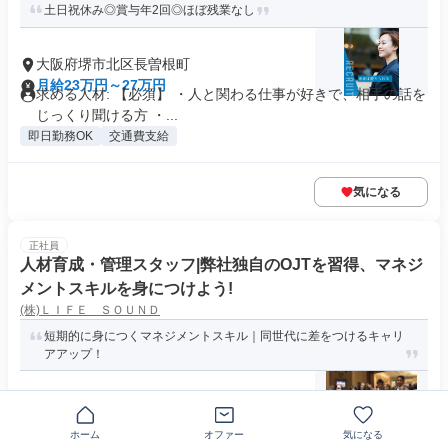
土日祝休み◎賞与年2回◎ほぼ残業なし
大阪府堺市北区長曽根町
月給23万円～27万円
求める人材: 【必須】 ・人と関わる仕事が好きで、相手の話を
じっくり聞ける方 ・...
即日勤務OK
交通費支給
気になる
正社員
人材育成・管理スタッフ|弊社独自のOJTを習得、マネジ
メントスキルを身につけよう!
(株)ＬＩＦＥ ＳＯＵＮＤ
短期的に身につくマネジメントスキル｜同世代に差をつけるキャリ
アアップ！
東京都港区港南
月給30万円～58万円
求める人材: 性別・年齢・学歴・資格不問、未経験の方も大歓
ホーム
オファー
気になる