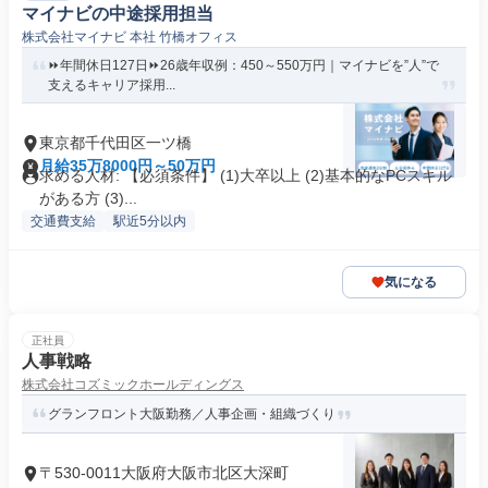
マイナビの中途採用担当
株式会社マイナビ 本社 竹橋オフィス
⏩年間休日127日⏩26歳年収例：450～550万円｜マイナビを”人”で
支えるキャリア採用...
東京都千代田区一ツ橋
月給35万8000円～50万円
求める人材: 【必須条件】 (1)大卒以上 (2)基本的なPCスキル
がある方 (3)...
交通費支給
駅近5分以内
気になる
正社員
人事戦略
株式会社コズミックホールディングス
グランフロント大阪勤務／人事企画・組織づくり
〒530-0011大阪府大阪市北区大深町