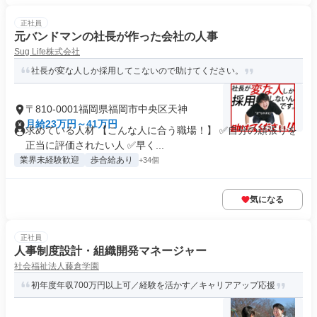
正社員
元バンドマンの社長が作った会社の人事
Sug Life株式会社
社長が変な人しか採用してこないので助けてください。
〒810-0001福岡県福岡市中央区天神
月給23万円～41万円
求めている人材 【こんな人に合う職場！】 ✅自分の頑張りを
正当に評価されたい人 ✅早く...
業界未経験歓迎
歩合給あり
+34個
気になる
正社員
人事制度設計・組織開発マネージャー
社会福祉法人藤倉学園
初年度年収700万円以上可／経験を活かす／キャリアアップ応援