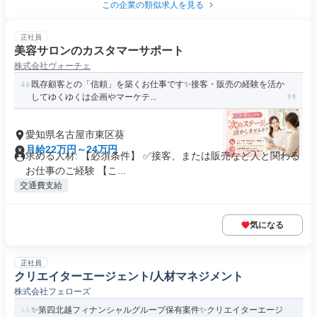
この企業の類似求人を見る
正社員
美容サロンのカスタマーサポート
株式会社ヴォーチェ
既存顧客との「信頼」を築くお仕事です✨️接客・販売の経験を活か
してゆくゆくは企画やマーケテ...
愛知県名古屋市東区葵
月給22万円～24万円
求める人材: 【必須条件】 ✅️接客、または販売など人と関わる
お仕事のご経験 【こ...
交通費支給
気になる
正社員
クリエイターエージェント/人材マネジメント
株式会社フェローズ
✨️第四北越フィナンシャルグループ保有案件✨️クリエイターエージ