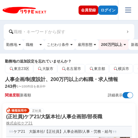
会員登録
ログイン
職種・キーワードから探す
勤務地
職種
こだわり条件
雇用形態
200万円以上
新
勤務地の追加設定を忘れていませんか？
東京23区
大阪市
名古屋市
東京都
横浜市
人事企画/制度設計、200万円以上の転職・求人情報
243
件
1
〜
100
件目を表示中
関連度順
新着順
詳細表示
正社員
(正社員)ケア21/大阪本社/人事企画部/部長職
株式会社ケア21
ケア21 大阪本社/【正社員】人事企画部/人事・労務・給与