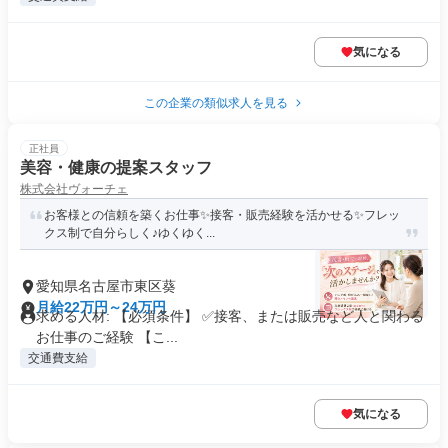
気になる
この企業の類似求人を見る
正社員
美容・健康の提案スタッフ
株式会社ヴォーチェ
お客様との信頼を築くお仕事✨接客・販売経験を活かせる✨️フレッ
クス制で自分らしく♪ゆくゆく...
愛知県名古屋市東区葵
月給22万円～24万円
求める人材: 【必須条件】 ✅️接客、または販売など人と関わる
お仕事のご経験 【こ...
交通費支給
気になる