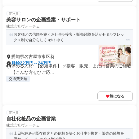
正社員
美容サロンの企画提案・サポート
株式会社ヴォーチェ
お客様との信頼を築くお仕事✨接客・販売経験を活かせる✨️フレッ
クス制で自分らしく♪ゆくゆく...
愛知県名古屋市東区葵
月給22万円～24万円
求める人材: 【必須条件】 ✅️接客、販売、または営業のご経験
【こんな方ぜひご応...
交通費支給
気になる
正社員
自社化粧品の企画営業
株式会社ヴォーチェ
土日祝休み✅️既存顧客との信頼を築くお仕事✨接客・販売の経験を