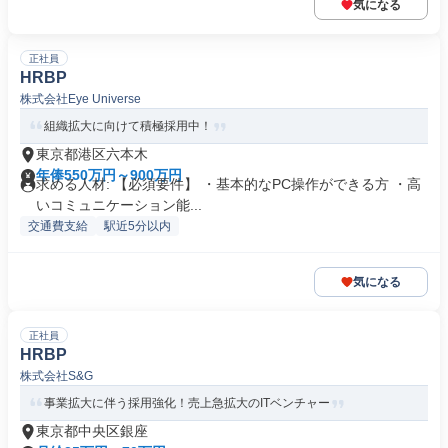
気になる
正社員
HRBP
株式会社Eye Universe
組織拡大に向けて積極採用中！
東京都港区六本木
年俸550万円～900万円
求める人材: 【必須要件】 ・基本的なPC操作ができる方 ・高
いコミュニケーション能...
交通費支給
駅近5分以内
気になる
正社員
HRBP
株式会社S&G
事業拡大に伴う採用強化！売上急拡大のITベンチャー
東京都中央区銀座