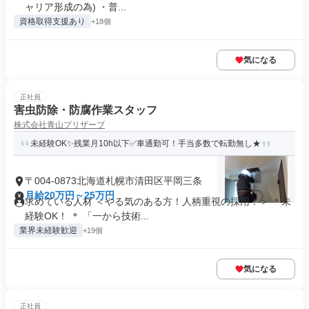
ャリア形成の為) ・普...
資格取得支援あり
+18個
気になる
正社員
害虫防除・防腐作業スタッフ
株式会社青山プリザーブ
未経験OK✨残業月10h以下✅車通勤可！手当多数で転勤無し★
〒004-0873北海道札幌市清田区平岡三条
月給20万円～25万円
求めている人材 ＜やる気のある方！人柄重視の採用！＞ ＊未
経験OK！ ＊ 「一から技術...
業界未経験歓迎
+19個
気になる
正社員