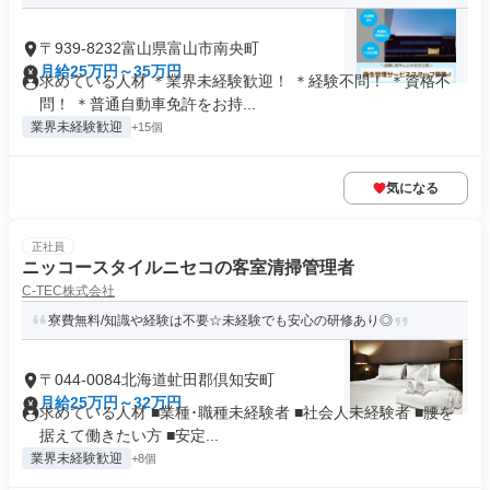
〒939-8232富山県富山市南央町
月給25万円～35万円
求めている人材 ＊業界未経験歓迎！ ＊経験不問！ ＊資格不
問！ ＊普通自動車免許をお持...
業界未経験歓迎
+15個
気になる
正社員
ニッコースタイルニセコの客室清掃管理者
C-TEC株式会社
寮費無料/知識や経験は不要☆未経験でも安心の研修あり◎
〒044-0084北海道虻田郡倶知安町
月給25万円～32万円
求めている人材 ■業種･職種未経験者 ■社会人未経験者 ■腰を
据えて働きたい方 ■安定...
業界未経験歓迎
+8個