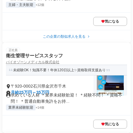
主婦・主夫歓迎
+12個
気になる
この企業の類似求人を見る
正社員
衛生管理サービススタッフ
バイオゾーンメディカル株式会社
未経験OK！知識不要！年休120日以上✨資格取得支援あり
〒920-0002石川県金沢市千木
月給25万円～35万円
求めている人材 ＊業界未経験歓迎！ ＊経験不問！ ＊資格不
問！ ＊普通自動車免許をお持...
業界未経験歓迎
+14個
気になる