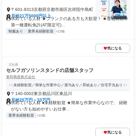
〒601-8313京都府京都市南区吉祥院中島町
月給21万5000円以上
求めている人材 ★ブランクのある方も大歓迎！ ★普通自動車
第一種運転免許(AT限定可)...
制服あり
業界未経験歓迎
+23個
気になる
正社員
セルフガソリンスタンドの店舗スタッフ
東和興産株式会社
未経験歓迎／簡単な作業中心／賞与あり／昇給あり／住宅手当あり
〒140-0002東京都品川区東品川
月給25万円～33万円
求めている人材 ●未経験歓迎 ★簡単な作業中心なので、 経験
がない方も始めやすいお仕事...
業界未経験歓迎
+10個
気になる