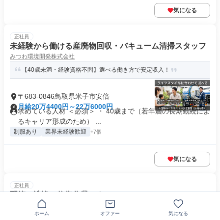
気になる
正社員
未経験から働ける産廃物回収・バキューム清掃スタッフ
みつわ環境開発株式会社
【40歳未満・経験資格不問】選べる働き方で安定収入！
〒683-0846鳥取県米子市安倍
月給20万4400円～22万6000円
求めている人材 ＜必須＞ ・ 40歳まで（若年層の長期勤続によ
るキャリア形成のため） ...
制服あり
業界未経験歓迎
+7個
気になる
正社員
配管の洗浄・修復作業スタッフ
ドリルマシン株式会社
ホーム
オファー
気になる
未経験から手に職をつけて安定✨資格取得支援あり◎若手活躍中！