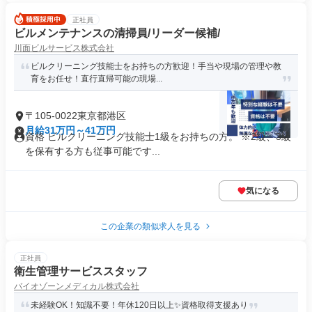
正社員
ビルメンテナンスの清掃員/リーダー候補/
川面ビルサービス株式会社
ビルクリーニング技能士をお持ちの方歓迎！手当や現場の管理や教
育をお任せ！直行直帰可能の現場...
〒105-0022東京都港区
月給31万円～41万円
資格 ビルクリーニング技能士1級をお持ちの方。 ※2級、3級
を保有する方も従事可能です...
気になる
この企業の類似求人を見る
正社員
衛生管理サービススタッフ
バイオゾーンメディカル株式会社
未経験OK！知識不要！年休120日以上✨資格取得支援あり