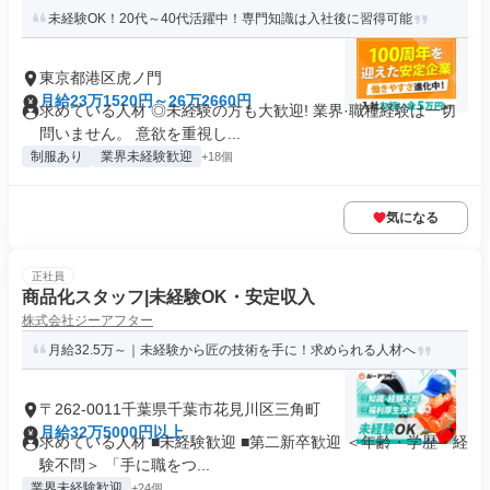
未経験OK！20代～40代活躍中！専門知識は入社後に習得可能
東京都港区虎ノ門
月給23万1520円～26万2660円
求めている人材 ◎未経験の方も大歓迎! 業界·職種経験は一切
問いません。 意欲を重視し...
制服あり
業界未経験歓迎
+18個
気になる
正社員
商品化スタッフ|未経験OK・安定収入
株式会社ジーアフター
月給32.5万～｜未経験から匠の技術を手に！求められる人材へ
〒262-0011千葉県千葉市花見川区三角町
月給32万5000円以上
求めている人材 ■未経験歓迎 ■第二新卒歓迎 ＜年齢・学歴・経
験不問＞ 「手に職をつ...
業界未経験歓迎
+24個