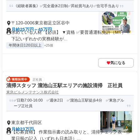
《経験者募集》✅完全週休2日制✅昇給賞与あり✅住宅手当あり
〒120-0006東京都足立区谷中
月給25万円～45万円
求めている人材 【必須】 ▼資格 ✅要普通運転免許（MT） ✅
下記いずれかの実務経験が...
年間休日120日以上
+25個
気になる
正社員
清掃スタッフ 溜池山王駅エリアの施設清掃 正社員
東急ビルメンテナンス株式会社
✅日勤7:00-16:00 ✅週休2日 ✅溜池山王駅徒歩4分 ✅東急グル
ープ正社員
東京都千代田区
月給23万円
【応募資格】 作業指示書の読み取りと、清掃チェック表・作
業日報の記入（いずれも日本語）...