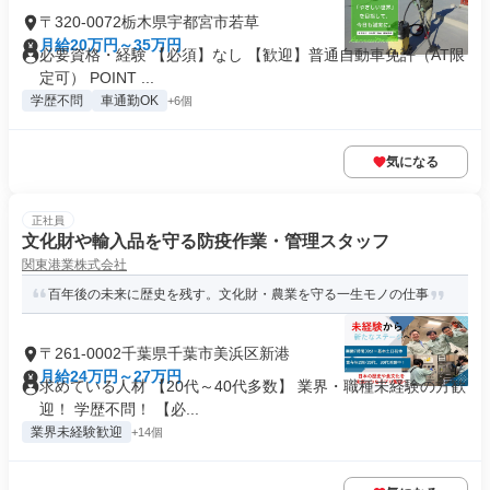
〒320-0072栃木県宇都宮市若草
月給20万円～35万円
必要資格・経験 【必須】なし 【歓迎】普通自動車免許（AT限
定可） POINT ...
学歴不問
車通勤OK
+6個
気になる
正社員
文化財や輸入品を守る防疫作業・管理スタッフ
関東港業株式会社
百年後の未来に歴史を残す。文化財・農業を守る一生モノの仕事
〒261-0002千葉県千葉市美浜区新港
月給24万円～27万円
求めている人材 【20代～40代多数】 業界・職種未経験の方歓
迎！ 学歴不問！ 【必...
業界未経験歓迎
+14個