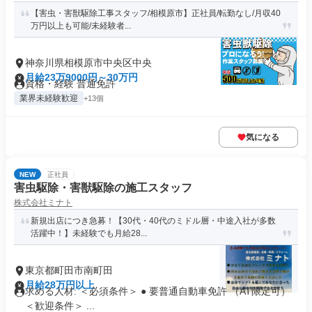
【害虫・害獣駆除工事スタッフ/相模原市】正社員/転勤なし/月収40
万円以上も可能/未経験者...
神奈川県相模原市中央区中央
月給23万9000円～30万円
資格・経験 普通免許
業界未経験歓迎
+13個
気になる
NEW
正社員
害虫駆除・害獣駆除の施工スタッフ
株式会社ミナト
新規出店につき急募！【30代・40代のミドル層・中途入社が多数
活躍中！】未経験でも月給28...
東京都町田市南町田
月給28万円以上
求める人材: ＜必須条件＞ ● 要普通自動車免許 （AT限定可）
＜歓迎条件＞ ...