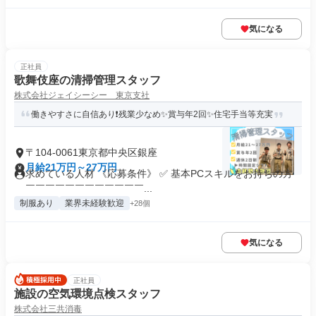
気になる
正社員
歌舞伎座の清掃管理スタッフ
株式会社ジェイシーシー 東京支社
働きやすさに自信あり❗残業少なめ✨賞与年2回✨住宅手当等充実
〒104-0061東京都中央区銀座
月給21万円～27万円
求めている人材 《応募条件》 ✅ 基本PCスキルをお持ちの方
￣￣￣￣￣￣￣￣￣￣￣￣...
制服あり
業界未経験歓迎
+28個
気になる
正社員
施設の空気環境点検スタッフ
株式会社三共消毒