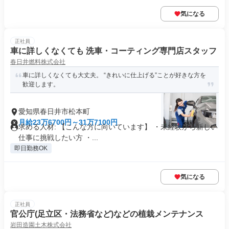
気になる
正社員
車に詳しくなくても 洗車・コーティング専門店スタッフ
春日井燃料株式会社
車に詳しくなくても大丈夫。 “きれいに仕上げる”ことが好きな方を
歓迎します。
愛知県春日井市松本町
月給23万6700円～31万7100円
求める人材: 【こんな方に向いています】 ・未経験から新しい
仕事に挑戦したい方 ・...
即日勤務OK
気になる
正社員
官公庁(足立区・法務省など)などの植栽メンテナンス
岩田造園土木株式会社