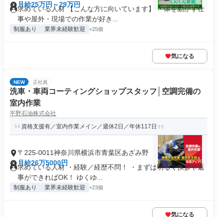
月給25万円～29万円
求めている人材 【こんな方に向いています】 ・体を動かす仕
事や屋外・現場での作業が好き...
制服あり
業界未経験歓迎
+25個
気になる
NEW
正社員
洗車・車両コーティングショップスタッフ│空調完備の
室内作業
平野石油株式会社
資格支援有／室内作業メイン／週休2日／年休117日
〒225-0011神奈川県横浜市青葉区あざみ野
月給26万5000円
求めている人材 ・経験／経歴不問！ ・まずは明るく挨拶や返
事ができればOK！ ゆくゆ...
制服あり
業界未経験歓迎
+23個
気になる