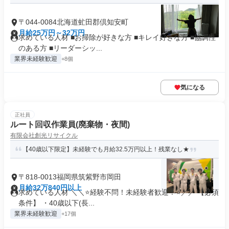
〒044-0084北海道虻田郡倶知安町
月給25万円～32万円
求めている人材 ■お掃除が好きな方 ■キレイ好きな方 ■協調性
のある方 ■リーダーシッ...
業界未経験歓迎
+8個
気になる
正社員
ルート回収作業員(廃棄物・夜間)
有限会社創光リサイクル
【40歳以下限定】未経験でも月給32.5万円以上！残業なし★
〒818-0013福岡県筑紫野市岡田
月給32万840円以上
求めている人材 ＼＼⭐経験不問！未経験者歓迎！⭐／／ 【必須
条件】 ・40歳以下(長...
業界未経験歓迎
+17個