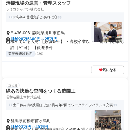
清掃現場の運営・管理スタッフ
ラミコジャパン株式会社
✅高卒＆普通免許があれば◎
〒436-0081静岡県掛川市初馬
月給20万5600円～25万円
求めている人材 【必須条件】 ・高校卒業以上 ・普通自動車免
許（AT可） 【歓迎条件...
業界未経験歓迎
+22個
気になる
正社員
緑ある快適な空間をつくる造園工
昭和造園土木株式会社
土日休み有×残業ほぼ無×賞与年2回でワークライフバランス充実
群馬県前橋市苗ヶ島町
月給23万円～40万円
求めている人材 未経験者歓迎／経験不問／資格不問 「元飲食