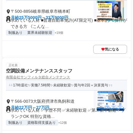
〒500-8856岐阜県岐阜市橋本町
月給25万5000円～33万9000円
求めている人材 ■普通自動車免許(AT限定可) ■基本的PC操作が
できる方 《こんな...
制服あり
業界未経験歓迎
+19個
気になる
正社員
空調設備メンテナンススタッフ
有限会社サンフィルタ総合メンテナンス
17時退社✨実働7.5時間✨未経験歓迎✨賞与年2回＋決算賞与
〒566-0073大阪府摂津市鳥飼和道
月給22万円～27万円
求めている人材 ✅学歴不問 ✅未経験歓迎 ✅第二新卒歓迎 ✅ブ
ランクOK 特別な資格...
制服あり
資格取得支援あり
+12個