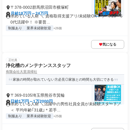
〒378-0002群馬県沼田市横塚町
月給18万円～24万円
求めている人材 ＼ 資格取得支援アリ/未経験OK！ ／ ※20～6
0代活躍中！ ※要普...
制服あり
業界未経験歓迎
+26個
気になる
正社員
浄化槽のメンテナンススタッフ
有限会社大里清掃社
家族の時間が取れていない方必見◎家族との時間も大切にできる
〒369-0105埼玉県熊谷市箕輪
日給1万円～1万2000円
求めている人材 ＼活躍中の男性社員全員が未経験スタート／
＜ 平均年齢｢31歳｣＊若手...
制服あり
業界未経験歓迎
+25個