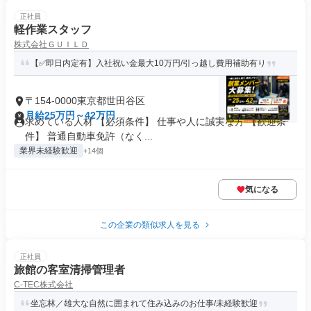
正社員
軽作業スタッフ
株式会社ＧＵＩＬＤ
【✅即日内定有】入社祝い金最大10万円/引っ越し費用補助有り
〒154-0000東京都世田谷区
月給25万円～42万円
求めている人材 【必須条件】 仕事や人に誠実な方 【歓迎条
件】 普通自動車免許（なく...
業界未経験歓迎
+14個
気になる
この企業の類似求人を見る
正社員
旅館の客室清掃管理者
C-TEC株式会社
坐忘林／雄大な自然に囲まれて住み込みのお仕事/未経験歓迎