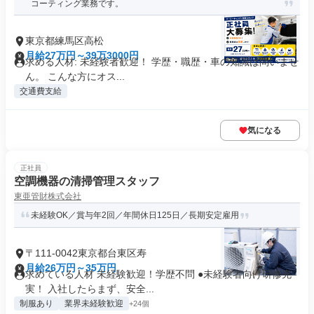
コーティング業務です。
東京都練馬区高松
月給27万円～39万3000円
求める人材: 未経験者歓迎！ 学歴・職歴・車の知識は問いませ
ん。 こんな方にオス...
交通費支給
気になる
正社員
空調機器の清掃管理スタッフ
東亜管財株式会社
未経験OK／賞与年2回／年間休日125日／長期安定雇用
〒111-0042東京都台東区寿
月給26万円～35万円
求めている人材 未経験歓迎！学歴不問 ●未経験者向け研修充
実！ 入社したらまず、安全...
制服あり
業界未経験歓迎
+24個