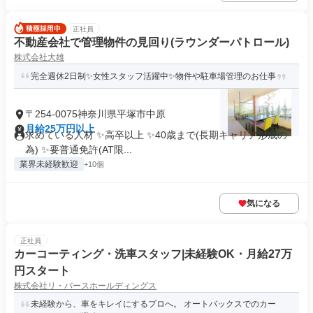
正社員
不動産会社で管理物件の見回り(ラウンダーパトロール)
株式会社大雄
完全週休2日制✨女性スタッフ活躍中✨物件や駐車場管理のお仕事
〒254-0075神奈川県平塚市中原
月給25万円以上
求めている人材 ✨高卒以上 ✨40歳まで(長期キャリア形成の
為) ✨要普通免許(AT限...
業界未経験歓迎
+10個
気になる
正社員
カーコーティング・洗車スタッフ|未経験OK・月給27万
円スタート
株式会社リ・バースホールディングス
未経験から、車をキレイにするプロへ。 オートバックスでのカー