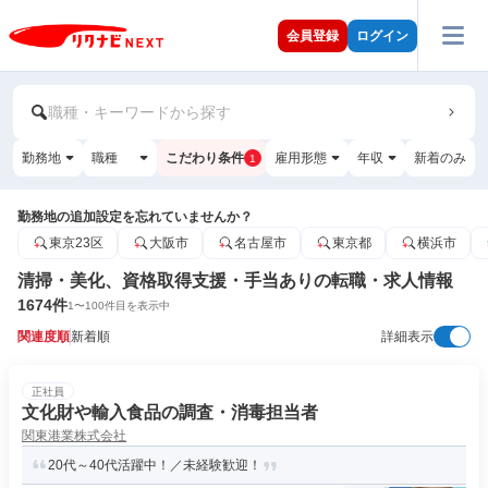
会員登録
ログイン
職種・キーワードから探す
勤務地
職種
こだわり条件
雇用形態
年収
新着のみ
1
勤務地の追加設定を忘れていませんか？
東京23区
大阪市
名古屋市
東京都
横浜市
清掃・美化、資格取得支援・手当ありの転職・求人情報
1674
件
1
〜
100
件目を表示中
関連度順
新着順
詳細表示
正社員
文化財や輸入食品の調査・消毒担当者
関東港業株式会社
20代～40代活躍中！／未経験歓迎！