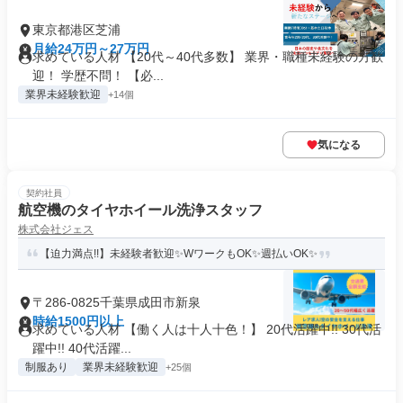
東京都港区芝浦
月給24万円～27万円
求めている人材 【20代～40代多数】 業界・職種未経験の方歓
迎！ 学歴不問！ 【必...
業界未経験歓迎
+14個
気になる
契約社員
航空機のタイヤホイール洗浄スタッフ
株式会社ジェス
【迫力満点!!】未経験者歓迎✨WワークもOK✨週払いOK✨
〒286-0825千葉県成田市新泉
時給1500円以上
求めている人材 【働く人は十人十色！】 20代活躍中!! 30代活
躍中!! 40代活躍...
制服あり
業界未経験歓迎
+25個