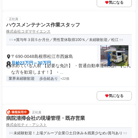
気になる
正社員
ハウスメンテナンス作業スタッフ
株式会社コダマサイエンス
⭐賞与年３回５か月分／男性育休取得100％／未経験歓迎／松江
〒690-0048島根県松江市西嫁島
月給23万円～30万円
求めている人材 【必要な免許】 ・普通自動車運転免許 【こん
な方を歓迎します！】 ・...
業界未経験歓迎
歩合給あり
+22個
気になる
正社員
病院清掃会社の現場管理・既存営業
株式会社ティ・アシスト
未経験歓迎！上場グループ企業◎土日休み＆残業少なめ♪賞与あり