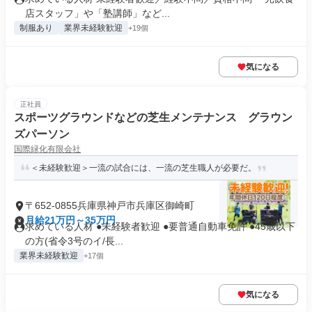
店スタッフ」や「塾講師」など...
制服あり
業界未経験歓迎
+19個
気になる
正社員
スポーツグラウンドなどの芝生メンテナンス グラウン
ズパーソン
国際緑化有限会社
＜未経験歓迎＞一流の試合には、一流の芝生職人が必要だ。
〒652-0855兵庫県神戸市兵庫区御崎町
月給21万円～35万円
求めている人材 ●未経験者歓迎 ●要普通自動車免許 ●45歳以下
の方(省令3号のイ/長...
業界未経験歓迎
+17個
気になる