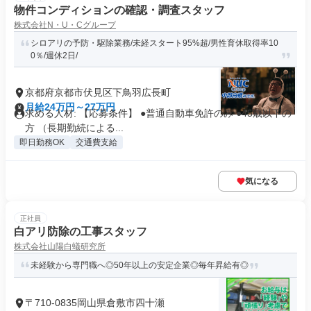
物件コンディションの確認・調査スタッフ
株式会社N・U・Cグループ
シロアリの予防・駆除業務/未経スタート95%超/男性育休取得率10
0％/週休2日/
京都府京都市伏見区下鳥羽広長町
月給24万円～27万円
求める人材: 【応募条件】 ●普通自動車免許のみ ●45歳以下の
方 （長期勤続による...
即日勤務OK
交通費支給
気になる
正社員
白アリ防除の工事スタッフ
株式会社山陽白蟻研究所
未経験から専門職へ◎50年以上の安定企業◎毎年昇給有◎
〒710-0835岡山県倉敷市四十瀬