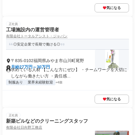
気になる
正社員
工場施設内の運営管理者
有限会社トータルアシスト・ジャパン
◎安定企業で長期で働ける◎
〒835-0102福岡県みやま市山川町尾野
月給27万円～30万円
求めている人材 【こんな方にぜひ】 ・チームワークを大切に
しながら働きたい方 ・責任感...
制服あり
業界未経験歓迎
+4個
気になる
正社員
新築ビルなどのクリーニングスタッフ
有限会社日向野工務店