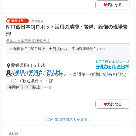
気になる
契約社員
NTT西日本G|ロボット活用の清掃・警備、設備の現場管
理
テルウェル西日本株式会社
年間休日120日以上｜土日祝休み｜ 平均残業時間9.4h
愛媛県松山市山越
月給16万5000円～27万円
求めている人材 ＜必須条件＞ ・普通第一種運転免許(AT限定
可) ＜歓迎条件＞ ・課...
年間休日120日以上
+17個
気になる
この企業の類似求人を見る
正社員