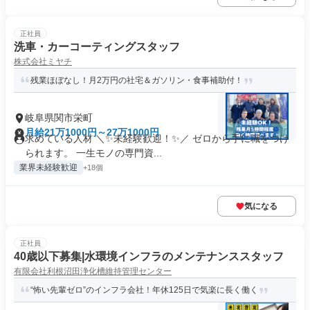
正社員
洗車・カーコーティングスタッフ
株式会社ミヤチ
残業ほぼなし！月2万円の社宅＆ガソリン・食事補助付！
岐阜県関市栄町
月給21万1000円～27万1000円
求めている人材 ＼✨未経験歓迎！✨／ ゼロから手に職をつけ
られます。 一生モノの専門資...
業界未経験歓迎
+18個
気になる
正社員
40歳以下募集|水環境インフラのメンテナンススタッフ
有限会社利根沼田浄化槽維持管理センター
“怖い先輩ゼロ”のインフラ会社！年休125日で気楽に長く働く