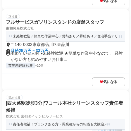
気になる
正社員
フルサービスガソリンスタンドの店舗スタッフ
東和興産株式会社
未経験歓迎／簡単な作業中心／賞与あり／昇給あり／住宅手当アリ
〒140-0002東京都品川区東品川
月給25万円～33万円
求めている人材 ●未経験歓迎 ★簡単な作業中心なので、 経験
がない方も始めやすいお仕事...
業界未経験歓迎
+10個
気になる
契約社員
|西大路駅徒歩3分|ワコール本社クリーンスタッフ責任者
候補
株式会社 京都ダイケンビルサービス
責任者候補！ブランクある方・異業種からの転職も大歓迎♪