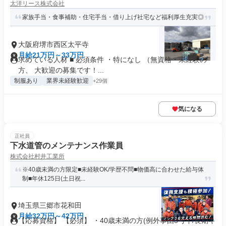
太洋リース株式会社
家族手当・食事補助・住宅手当・借り上げ社宅など福利厚生充実◎
大阪府堺市西区太平寺
月給21万円～33万円
求めている人材 ■ 必須条件 ・特になし （無資格・未経験の
方、 大歓迎の募集です！...
制服あり
業界未経験歓迎
+29個
気になる
正社員
下水道管のメンテナンス作業員
株式会社村井工業所
※40歳未満の方限定■未経験OK/学歴不問■物価高に合わせた給与体
制■年休125日(土日祝...
埼玉県三郷市花和田
月給32万円～42万円
【応募資格】 【必須】 ・40歳未満の方(例外事由3号イ/長期キ