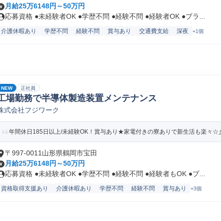
月給25万6148円～50万円
応募資格 ●未経験者OK ●学歴不問 ●経験不問 ●経験者OK ●ブラ...
介護休暇あり
学歴不問
経験不問
賞与あり
交通費支給
深夜
+1個
NEW
正社員
工場勤務で半導体製造装置メンテナンス
株式会社フジワーク
年間休日185日以上/未経験OK！賞与あり★家電付きの寮ありで新生活も楽々☆
〒997-0011山形県鶴岡市宝田
月給25万6148円～50万円
応募資格 ●未経験者OK ●学歴不問 ●経験不問 ●経験者もOK ●ブ...
資格取得支援あり
介護休暇あり
学歴不問
経験不問
賞与あり
+3個