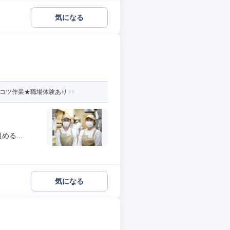
気になる
ツコツ作業★職場体験あり
る...
気になる