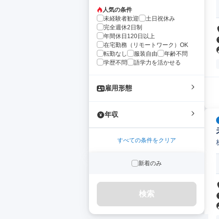
人気の条件
未経験者歓迎
土日祝休み
完全週休2日制
年間休日120日以上
在宅勤務（リモートワーク）OK
転勤なし
服装自由
年齢不問
学歴不問
語学力を活かせる
雇用形態
年収
すべての条件をクリア
新着のみ
検索