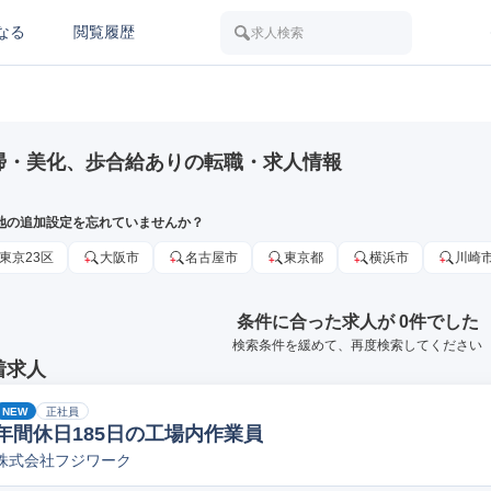
なる
閲覧履歴
求人検索
掃・美化、歩合給ありの転職・求人情報
地の追加設定を忘れていませんか？
東京23区
大阪市
名古屋市
東京都
横浜市
川崎
条件に合った求人が 0件でした
検索条件を緩めて、再度検索してください
着求人
NEW
正社員
年間休日185日の工場内作業員
株式会社フジワーク