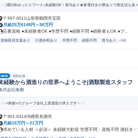
3勤3休ゆったりワーク♪未経験OK！賞与あり★家電付きの寮ありで新生活も楽
〒997-0011山形県鶴岡市宝田
月給25万6148円～50万円
応募資格 ●未経験者OK ●学歴不問 ●経験不問 ●経験者もOK ●ブ...
資格取得支援あり
介護休暇あり
学歴不問
経験不問
賞与あり
+3個
NEW
契約社員
未経験から酒造りの世界へようこそ|酒類製造スタッフ
株式会社南都
⭐️南都⭐️のグループ会社上原酒造の求人です✨
〒901-0314沖縄県糸満市
月給19万円～21万円
求めている人材 ＜必須＞ 未経験大歓迎 学歴不問・資格不問 酒好き・酒.