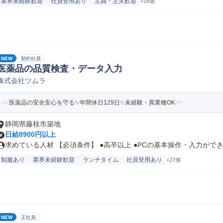
業界未経験歓迎
社員登用あり
主婦・主夫歓迎
+16個
NEW
契約社員
医薬品の品質検査・データ入力
株式会社ツムラ
医薬品の安全安心を守る✨年間休日129日✨未経験・異業種OK
静岡県藤枝市築地
日給8900円以上
求めている人材 【必須条件】 ●高卒以上 ●PCの基本操作・入力ができ.
制服あり
業界未経験歓迎
ランチタイム
社員登用あり
+27個
NEW
正社員