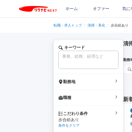
ホーム
オファー
気に
転職・求人トップ
/
清掃・美化
/
歩合給あり
清
キーワード
勤務
勤務地
職種
新
こだわり条件
歩合給あり
条件をクリア