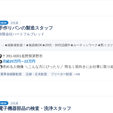
NEW
正社員
手作りパンの製造スタッフ
有限会社ハートフルブレッド
★経験者歓迎！★無資格OK★20代・30代活躍中★ルーティンワーク★黙々コ
〒391-0001長野県茅野市
月給20万円～22万円
求める人物像 ＼こんな方にぴったり／ 明るく前向きにお仕事に取り組め
業界未経験歓迎
主婦・主夫歓迎
フリーター歓迎
+4個
NEW
正社員
電子機器部品の検査・洗浄スタッフ