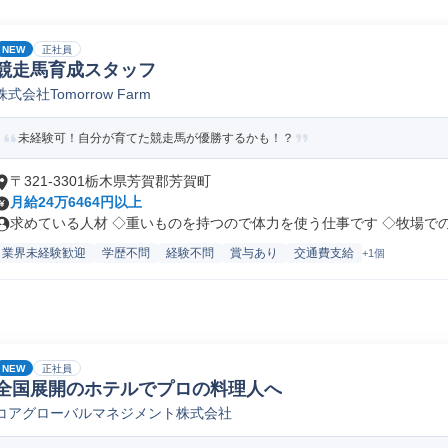
NEW
正社員
競走馬育成スタッフ
株式会社Tomorrow Farm
未経験可！自分が育てた競走馬が優勝するかも！？
〒321-3301栃木県芳賀郡芳賀町
月給24万6464円以上
求めている人材 ◇重いものを持つので体力を使う仕事です ◇牧場でのお
業界未経験歓迎
学歴不問
経験不問
賞与あり
交通費支給
+1個
NEW
正社員
全国展開のホテルでプロの料理人へ
コアグローバルマネジメント株式会社