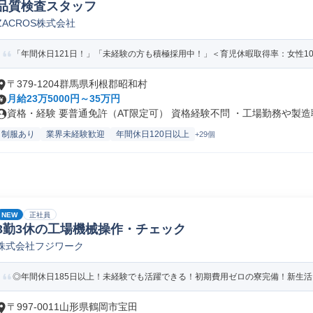
品質検査スタッフ
ZACROS株式会社
「年間休日121日！」「未経験の方も積極採用中！」＜育児休暇取得率：女性100
〒379-1204群馬県利根郡昭和村
月給23万5000円～35万円
資格・経験 要普通免許（AT限定可） 資格経験不問 ・工場勤務や製造職.
制服あり
業界未経験歓迎
年間休日120日以上
+29個
NEW
正社員
3勤3休の工場機械操作・チェック
株式会社フジワーク
◎年間休日185日以上！未経験でも活躍できる！初期費用ゼロの寮完備！新生
〒997-0011山形県鶴岡市宝田