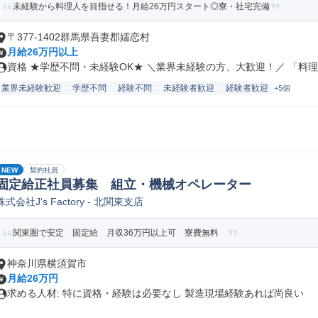
未経験から料理人を目指せる！月給26万円スタート◎寮・社宅完備
〒377-1402群馬県吾妻郡嬬恋村
月給26万円以上
資格 ★学歴不問・未経験OK★ ＼業界未経験の方、大歓迎！／ 「料理..
業界未経験歓迎
学歴不問
経験不問
未経験者歓迎
経験者歓迎
+5個
NEW
契約社員
固定給正社員募集 組立・機械オペレーター
株式会社J's Factory - 北関東支店
関東圏で安定 固定給 月収36万円以上可 寮費無料
神奈川県横須賀市
月給26万円
求める人材: 特に資格・経験は必要なし 製造現場経験あれば尚良い