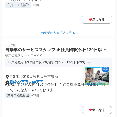
主婦・主夫歓迎
+14個
気になる
この企業の類似求人を見る
正社員
自動車のサービススタッフ|正社員|年間休日120日以上
株式会社スリーエスＡ＆Ｃ
未経験から3年目年収600万円/年間休日120日【033】
〒870-0018大分県大分市豊海
月給22万円～44万円
求めている人材 【必須条件】 普通自動車免許（AT限定可）
＼こんな方に向いておりま...
業界未経験歓迎
+37個
気になる