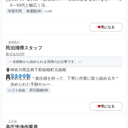
0～50代と幅広く活...
学歴不問
車通勤OK
+14個
気になる
業務委託
民泊清掃スタッフ
株式会社HR
未経験から始められる清掃のお仕事です。
神奈川県足柄下郡箱根町元箱根
完全歩合制
求める人材: * 責任感を持って、丁寧に作業に取り組める方 *
決められた手順やルー...
シフト自由
即日勤務OK
気になる
正社員
高圧洗浄作業員