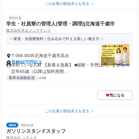
この企業の類似求人を見る
契約社員
学生・社員寮の管理人(管理・調理)|北海道千歳市
株式会社共立メンテナンス
家賃・光熱費無料｜住み込みで叶える新しい働き方
〒066-0035北海道千歳市高台
月給60万円以上
求めている人材 【新着＆急募】 ■経験・学歴は問いません ※
定年65歳（以降は契約形態...
業界未経験歓迎
+44個
気になる
この企業の類似求人を見る
NEW
契約社員
ガソリンスタンドスタッフ
株式会社 ニチエネ