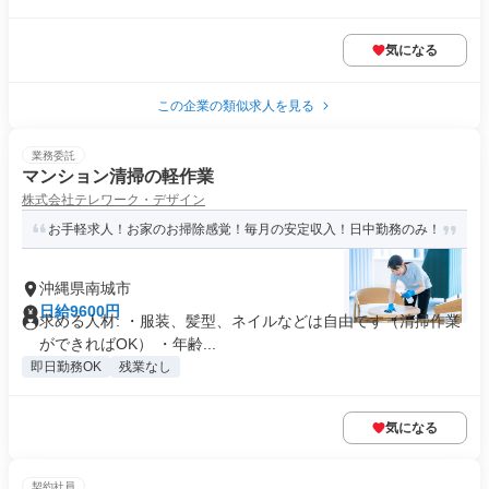
気になる
この企業の類似求人を見る
業務委託
マンション清掃の軽作業
株式会社テレワーク・デザイン
お手軽求人！お家のお掃除感覚！毎月の安定収入！日中勤務のみ！
沖縄県南城市
日給9600円
求める人材: ・服装、髪型、ネイルなどは自由です（清掃作業
ができればOK） ・年齢...
即日勤務OK
残業なし
気になる
契約社員