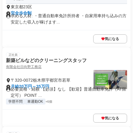
東京都23区
完全歩合制
求める人材: ・普通自動車免許所持者 ・自家用車持ち込みの方
安定した収入が稼げます...
気になる
正社員
新築ビルなどのクリーニングスタッフ
有限会社日向野工務店
〒320-0072栃木県宇都宮市若草
月給20万円～35万円
必要資格・経験 【必須】なし 【歓迎】普通自動車免許（AT限
定可） POINT ...
学歴不問
車通勤OK
+6個
気になる