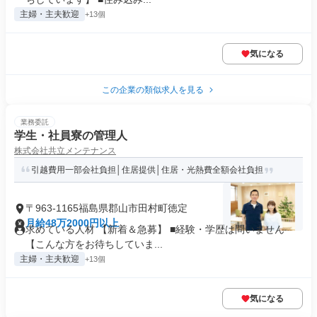
主婦・主夫歓迎
+13個
気になる
この企業の類似求人を見る
業務委託
学生・社員寮の管理人
株式会社共立メンテナンス
引越費用一部会社負担│住居提供│住居・光熱費全額会社負担
〒963-1165福島県郡山市田村町徳定
月給48万2000円以上
求めている人材 【新着＆急募】 ■経験・学歴は問いません
【こんな方をお待ちしていま...
主婦・主夫歓迎
+13個
気になる