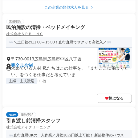
この企業の類似求人を見る
業務委託
民泊施設の清掃・ベッドメイキング
株式会社ＳＰＢ－ＮＣ
＼土日祝の11:00～15:00！直行直帰でサクッと高収入／
〒730-0013広島県広島市中区八丁堀
完全歩合制
求めている人材 私たちはこの仕事を、「またここに泊まりた
い」をつくる仕事だと考えていま...
主婦・主夫歓迎
+15個
気になる
NEW
業務委託
引き渡し前清掃スタッフ
株式会社アイクリーニング
直行直帰OKの一人作業／月収30万円以上可能！ 新築物件のハウス