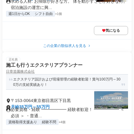
求める人材: お掃除が好きな方。 体を動かすことが好きな方。
宿泊施設の運営に興...
週1日からOK
シフト自由
+1個
気になる
この企業の類似求人を見る
正社員
施工も行うエクステリアプランナー
日章造園株式会社
エクステリア設計および現場管理の経験者歓迎！賞与100万円～30
0万の支給実績あり！
〒153-0064東京都目黒区下目黒
月給35万円～55万円
必要資格・経験 ━━━━━━ 経験者歓迎！ ━━━━━━ ＜
必須 ＞ ・普通...
資格取得支援あり
経験不問
+4個