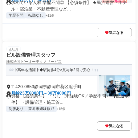
求めている人材 学歴不問◎ 【必須条件】 ★民泊運営・ホテ
ル・宿泊業・不動産管理など...
学歴不問
転勤なし
+11個
気になる
正社員
ビル設備管理スタッフ
株式会社ピーオーテクノサービス
中高年も活躍中◆駅徒歩4分×賞与年2回で安心！
〒420-0853静岡県静岡市葵区追手町
月給23万6000円～30万4000円
資格 【必須条件】 ・なし（未経験OK／学歴不問） 【歓迎条
件】 ・設備管理・施工管...
制服あり
業界未経験歓迎
+15個
気になる