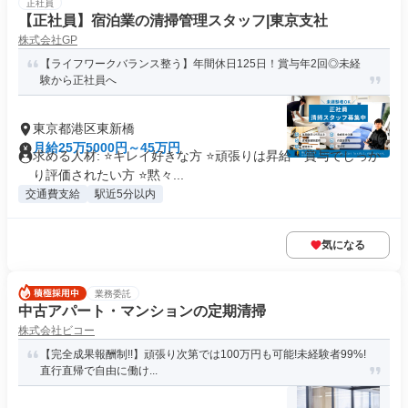
正社員
【正社員】宿泊業の清掃管理スタッフ|東京支社
株式会社GP
【ライフワークバランス整う】年間休日125日！賞与年2回◎未経
験から正社員へ
東京都港区東新橋
月給25万5000円～45万円
求める人材: ⭐キレイ好きな方 ⭐頑張りは昇給・賞与でしっか
り評価されたい方 ⭐黙々...
交通費支給
駅近5分以内
気になる
業務委託
中古アパート・マンションの定期清掃
株式会社ビコー
【完全成果報酬制!!】頑張り次第では100万円も可能!未経験者99%!
直行直帰で自由に働け...