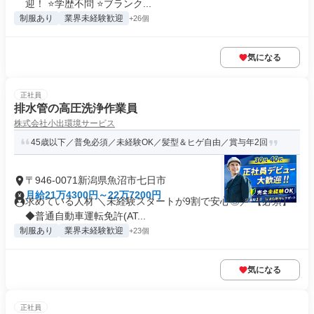
迎！ ⭐学歴不問 ⭐ブランク...
制服あり
業界未経験歓迎
+26個
気になる
正社員
排水管の高圧洗浄作業員
株式会社小出環境サービス
45歳以下／普免必須／未経験OK／髪型＆ヒゲ自由／賞与年2回
〒946-0071新潟県魚沼市七日市
月給21万4300円～22万7200円
求めている人材 ＼未経験スタートが9割で安心◎／ 【必須】
◆普通自動車運転免許(AT...
制服あり
業界未経験歓迎
+23個
気になる
正社員