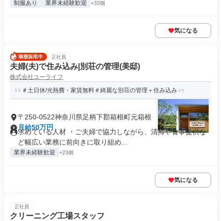
制服あり
業界未経験歓迎
+33個
気になる
正社員
夫婦(夫)で住み込み|別荘の管理(美邸)
株式会社ユーライフ
＃土日休/光熱費・家賃無料＃綺麗な別荘の管理＋住み込み
〒250-0522神奈川県足柄下郡箱根町元箱根
月給50万円
求めている人材 ・ご夫婦で協力しながら、清掃や食事提供な
ど幅広い業務に前向きに取り組め...
業界未経験歓迎
+23個
気になる
正社員
クリーニング工場スタッフ