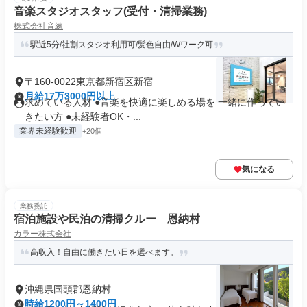
音楽スタジオスタッフ(受付・清掃業務)
株式会社音練
駅近5分/社割スタジオ利用可/髪色自由/Wワーク可
〒160-0022東京都新宿区新宿
月給17万3000円以上
求めている人材 ●音楽を快適に楽しめる場を 一緒に作ってい
きたい方 ●未経験者OK・...
業界未経験歓迎
+20個
気になる
業務委託
宿泊施設や民泊の清掃クルー 恩納村
カラー株式会社
高収入！自由に働きたい日を選べます。
沖縄県国頭郡恩納村
時給1200円～1400円