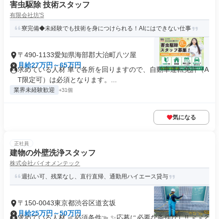
害虫駆除 技術スタッフ
有限会社坊'S
寮完備◆未経験でも技術を身につけられる！AIにはできない仕事
〒490-1133愛知県海部郡大治町八ツ屋
月給27万円～65万円
求めている人材 車で各所を回りますので、自動車運転免許（A
T限定可）は必須となります。...
業界未経験歓迎
+31個
気になる
正社員
建物の外壁洗浄スタッフ
株式会社バイオメンテック
週払い可、残業なし、直行直帰、通勤用ハイエース貸与
〒150-0043東京都渋谷区道玄坂
月給25万円～50万円
求めている人材 ≪必須条件≫ ✨応募に必要な条件なし!! ＜＜2