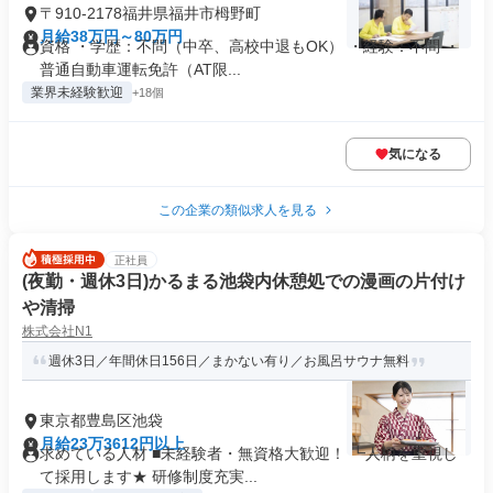
〒910-2178福井県福井市栂野町
月給38万円～80万円
資格 ・学歴：不問（中卒、高校中退もOK） ・経験：不問 ・
普通自動車運転免許（AT限...
業界未経験歓迎
+18個
気になる
この企業の類似求人を見る
正社員
(夜勤・週休3日)かるまる池袋内休憩処での漫画の片付け
や清掃
株式会社N1
週休3日／年間休日156日／まかない有り／お風呂サウナ無料
東京都豊島区池袋
月給23万3612円以上
求めている人材 ■未経験者・無資格大歓迎！ ┗人柄を重視し
て採用します★ 研修制度充実...