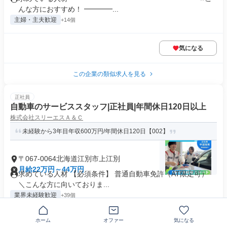
んな方におすすめ！ ━━━━...
主婦・主夫歓迎
+14個
気になる
この企業の類似求人を見る
正社員
自動車のサービススタッフ|正社員|年間休日120日以上
株式会社スリーエスＡ＆Ｃ
未経験から3年目年収600万円/年間休日120日【002】
〒067-0064北海道江別市上江別
月給22万円～44万円
求めている人材 【必須条件】 普通自動車免許（AT限定可）
＼こんな方に向いておりま...
業界未経験歓迎
+39個
ホーム
オファー
気になる
気になる