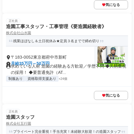
気になる
正社員
造園工事スタッフ・工事管理《要造園経験者》
株式会社山水園
残業ほぼなし＆土日祝休み★定員３名までで締め切り
〒183-0052東京都府中市新町
月給35万円～50万円
求めている人材 造園の経験ある方歓迎／学歴不問 ◆人柄重視
の採用！ ◆要普通免許（AT...
制服あり
資格取得支援あり
+24個
気になる
正社員
造園スタッフ
株式会社五行園
プライベート完全重視！手当充実！未経験大歓迎！の造園スタッフ