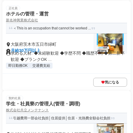
正社員
ホテルの管理・運営
新名神興業株式会社
＜This is an occupation that cannot be worked ...
大阪府茨木市五日市緑町
月給30万円以上
求める人材: ◆未経験歓迎 ◆学歴不問 ◆職歴不問 ◆第二新卒
歓迎 ◆ブランクOK ...
即日勤務OK
交通費支給
気になる
契約社員
学生・社員寮の管理人(管理・調理)
株式会社共立メンテナンス
引越費用一部会社負担│住居提供│住居・光熱費全額会社負担