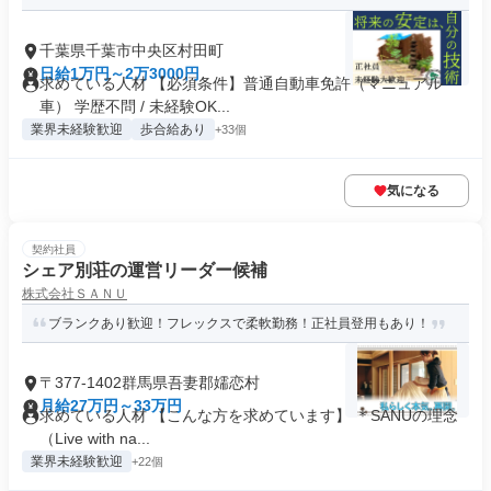
千葉県千葉市中央区村田町
日給1万円～2万3000円
求めている人材 【必須条件】普通自動車免許（マニュアル
車） 学歴不問 / 未経験OK...
業界未経験歓迎
歩合給あり
+33個
気になる
契約社員
シェア別荘の運営リーダー候補
株式会社ＳＡＮＵ
ブランクあり歓迎！フレックスで柔軟勤務！正社員登用もあり！
〒377-1402群馬県吾妻郡嬬恋村
月給27万円～33万円
求めている人材 【こんな方を求めています】 ＊SANUの理念
（Live with na...
業界未経験歓迎
+22個