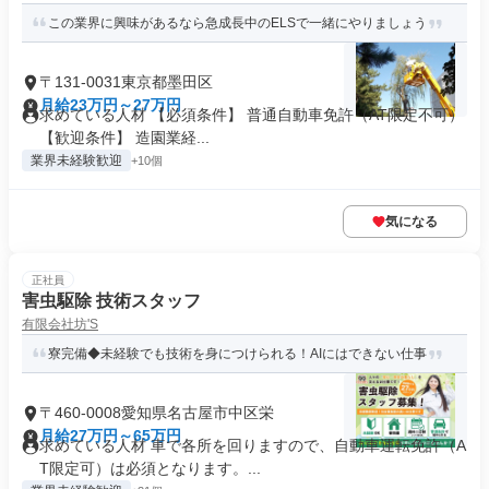
この業界に興味があるなら急成長中のELSで一緒にやりましょう
〒131-0031東京都墨田区
月給23万円～27万円
求めている人材 【必須条件】 普通自動車免許（AT限定不可）
【歓迎条件】 造園業経...
業界未経験歓迎
+10個
気になる
正社員
害虫駆除 技術スタッフ
有限会社坊'S
寮完備◆未経験でも技術を身につけられる！AIにはできない仕事
〒460-0008愛知県名古屋市中区栄
月給27万円～65万円
求めている人材 車で各所を回りますので、自動車運転免許（A
T限定可）は必須となります。...