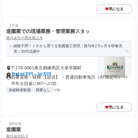
気になる
正社員
造園業での現場業務・管理業務スタッ
株式会社小西造園土木
経験不問！イチから育てる造園施工管理／賞与年2.5ヶ月＆研修充
実／30代活躍中
〒178-0061東京都練馬区大泉学園町
月給30万円～50万円
必要資格・経験 【必須】 ・普通自動車免許（AT限定可） ⇒
半年を目途にMTへの切...
未経験者歓迎
残業なし
+2個
気になる
契約社員
造園業
株式会社ELS