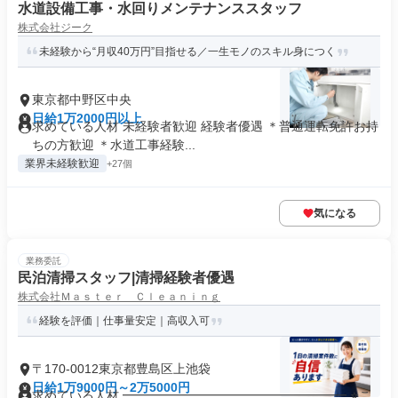
水道設備工事・水回りメンテナンススタッフ
株式会社ジーク
未経験から“月収40万円”目指せる／一生モノのスキル身につく
東京都中野区中央
日給1万2000円以上
求めている人材 未経験者歓迎 経験者優遇 ＊普通運転免許お持
ちの方歓迎 ＊水道工事経験...
業界未経験歓迎
+27個
気になる
業務委託
民泊清掃スタッフ|清掃経験者優遇
株式会社Ｍａｓｔｅｒ Ｃｌｅａｎｉｎｇ
経験を評価｜仕事量安定｜高収入可
〒170-0012東京都豊島区上池袋
日給1万9000円～2万5000円
求めている人材 ━━━━━━━━━━━━━━━━━━ ⭐こ