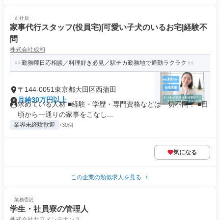
正社員
家事代行スタッフ(役員宅)|可愛い子犬のいるお宅|経験不
問
株式会社成和
勤務曜日応相談／料理好き必見／駅チカ勤務地で通勤ラクラク
〒144-0051東京都大田区西蒲田
月給30万円以上
求めている人材 ■経験・学歴・専門資格などは一切不問！ ■日
頃から一通りの家事をこなし...
業界未経験歓迎
+30個
気になる
この企業の類似求人を見る
業務委託
学生・社員寮の管理人
株式会社共立メンテナンス