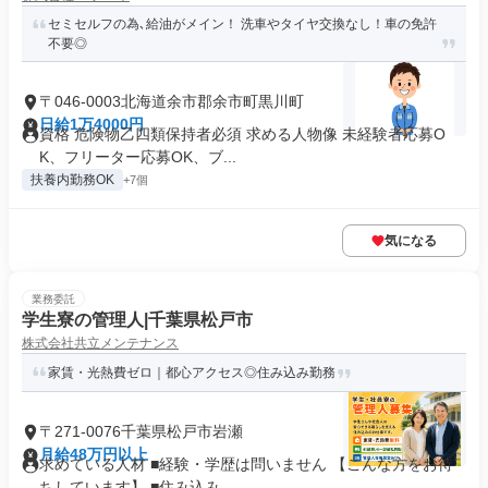
セミセルフの為､給油がメイン！ 洗車やタイヤ交換なし！車の免許
不要◎
〒046-0003北海道余市郡余市町黒川町
日給1万4000円
資格 危険物乙四類保持者必須 求める人物像 未経験者応募O
K、フリーター応募OK、ブ...
扶養内勤務OK
+7個
気になる
業務委託
学生寮の管理人|千葉県松戸市
株式会社共立メンテナンス
家賃・光熱費ゼロ｜都心アクセス◎住み込み勤務
〒271-0076千葉県松戸市岩瀬
月給48万円以上
求めている人材 ■経験・学歴は問いません 【こんな方をお待
ちしています】 ■住み込み...