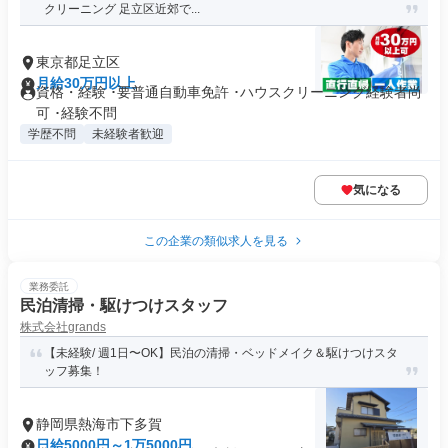
クリーニング 足立区近郊で...
東京都足立区
月給30万円以上
資格・経験 ･要普通自動車免許 ･ハウスクリーニング経験者尚
可 ･経験不問
学歴不問
未経験者歓迎
気になる
この企業の類似求人を見る
業務委託
民泊清掃・駆けつけスタッフ
株式会社grands
【未経験/ 週1日〜OK】民泊の清掃・ベッドメイク＆駆けつけスタ
ッフ募集！
静岡県熱海市下多賀
日給5000円～1万5000円