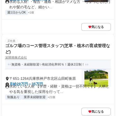
求める人材: ・報告・連絡・相談がマメな方 ・ちょっとした汚
れや髪の毛など、細かい...
週1日からOK
+1個
気になる
正社員
ゴルフ場のコース管理スタッフ(芝草・植木の育成管理な
ど)
栄開発株式会社
無資格・未経験歓迎✨有給消化率90％！週休2日制！
〒651-1264兵庫県神戸市北区山田町衝原
月給29万円～35万円
求めている人材 【学歴・経験・資格は一切不問です】 人柄と
やる気を重視した採用を行って...
制服あり
業界未経験歓迎
+21個
気になる