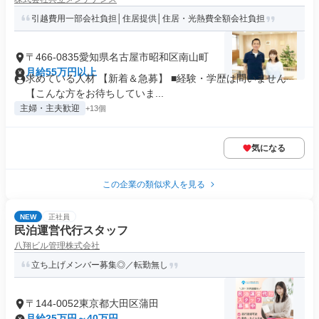
引越費用一部会社負担│住居提供│住居・光熱費全額会社負担
〒466-0835愛知県名古屋市昭和区南山町
月給55万円以上
求めている人材 【新着＆急募】 ■経験・学歴は問いません
【こんな方をお待ちしていま...
主婦・主夫歓迎
+13個
気になる
この企業の類似求人を見る
NEW
正社員
民泊運営代行スタッフ
八翔ビル管理株式会社
立ち上げメンバー募集◎／転勤無し
〒144-0052東京都大田区蒲田
月給25万円～40万円