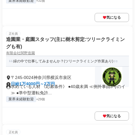
業界未経験歓迎
+31個
気になる
正社員
造園業・庭園スタッフ(主に樹木剪定:ツリークライミン
グも有)
有限会社関野造園
緑の中で仕事してみませんか？(ツリークライミング作業あり)
〒245-0024神奈川県横浜市泉区
日給1万4000円～2万円
求めている人材 《応募条件》 ●40歳未満 ≪例外事由3号のイ
≫ ●準中型運転免許...
業界未経験歓迎
+29個
気になる
正社員