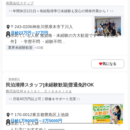
有限会社ステップ
年間休日121日＋有給取得率◎未経験も安心の簡単作業から！
〒243-0206神奈川県厚木市下川入
月給23万円～27万円
求めている人材 無資格・未経験の方大歓迎です！ 【歓迎条
件】 ・学歴不問 ・経験不問...
業界未経験歓迎
+32個
気になる
業務委託
民泊清掃スタッフ|未経験歓迎|普通免許OK
株式会社Ｍａｓｔｅｒ Ｃｌｅａｎｉｎｇ
月収40万円以上可｜研修＆サポート充実
〒170-0012東京都豊島区上池袋
日給1万9000円～2万5000円
求めている人材 ━━━━━━━━━━━━━━━━━━ ⭐こ
んな方におすすめ！ ━━━━...