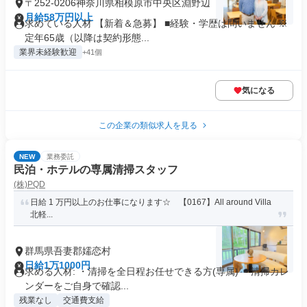
〒252-0206神奈川県相模原市中央区淵野辺
月給58万円以上
求めている人材 【新着＆急募】 ■経験・学歴は問いません ※
定年65歳（以降は契約形態...
業界未経験歓迎
+41個
気になる
この企業の類似求人を見る
NEW
業務委託
民泊・ホテルの専属清掃スタッフ
(株)PQD
日給 1 万円以上のお仕事になります☆ 【0167】All around Villa
北軽...
群馬県吾妻郡嬬恋村
日給1万1000円
求める人材: ・清掃を全日程お任せできる方(専属) ・清掃カレ
ンダーをご自身で確認...
残業なし
交通費支給