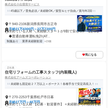
株式会社小出環境サービス
45歳以下／普免必須／未経験OK／髪型＆ヒゲ自由／賞与年2回
〒940-2106新潟県長岡市古正寺
月給21万4300円～22万7200円
求めている人材 ＼未経験スタートが9割で安心◎／ 【必須】
◆普通自動車運転免許(AT...
制服あり
業界未経験歓迎
+23個
気になる
正社員
住宅リフォームの工事スタッフ(内装職人)
株式会社アームズコーポレーション
未経験も固定給２７万以上＋ボーナス！各種手当で安定高収入！
〒270-2253千葉県松戸市日暮
月給27万円～40万円
求めている人材 【応募・歓迎要件】 ⭐未経験からの挑戦を歓