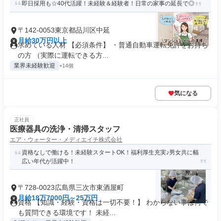
即日採用も☆40代活躍！未経験＆経験者！日常の家事の延長で◎
〒142-0053東京都品川区中延
月給30万円以上
求めている人材 【必須条件】 ・普通自動車運転免許をお持ち
の方 （実際に運転できる方...
業界未経験歓迎
+14個
気になる
正社員
医療器具の洗浄・清掃スタッフ
エア・ウォーター・メディエイチ株式会社
資格なしで働ける！未経験スタートOK！福利厚生充実♪男女共に幅
広い年代が活躍中！
〒728-0023広島県三次市東酒屋町
月給18万7000円～25万円
資格 【知識・経験・資格は一切不要！】 わからない事は何で
も質問できる環境です！ 未経...