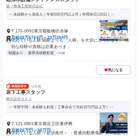
第一整備工業株式会社
未経験から高収入｜年収500万円以上可｜年間休日120日｜
〒175-0092東京都板橋区赤塚
月給28万6764円～33万264円
求めている人材 経験よりも「人柄」を大切にしています。 特
別な経験や資格は必要ありま...
制服あり
業界未経験歓迎
+30個
気になる
正社員
床下工事スタッフ
株式会社セスコ
学歴不問・未経験も歓迎｜工事歩合で月給35万円以上可✨
〒121-0801東京都足立区東伊興
月給26万円～50万円
求めている人材 ＜必須条件＞ ・普通自動車免許（AT限定可）