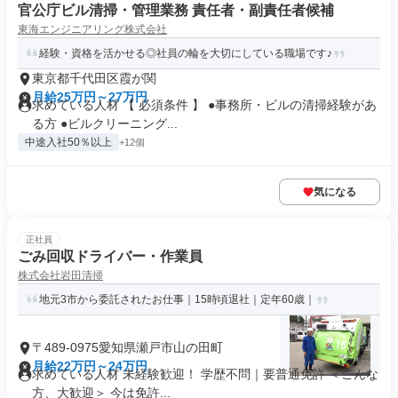
官公庁ビル清掃・管理業務 責任者・副責任者候補
東海エンジニアリング株式会社
経験・資格を活かせる◎社員の輪を大切にしている職場です♪
東京都千代田区霞が関
月給25万円～27万円
求めている人材 【 必須条件 】 ●事務所・ビルの清掃経験があ
る方 ●ビルクリーニング...
中途入社50％以上
+12個
気になる
正社員
ごみ回収ドライバー・作業員
株式会社岩田清掃
地元3市から委託されたお仕事｜15時頃退社｜定年60歳｜
〒489-0975愛知県瀬戸市山の田町
月給22万円～24万円
求めている人材 未経験歓迎！ 学歴不問｜要普通免許 ＜こんな
方、大歓迎＞ 今は免許...