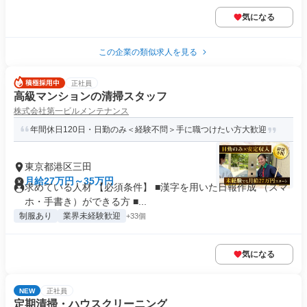
気になる
この企業の類似求人を見る
正社員
高級マンションの清掃スタッフ
株式会社第一ビルメンテナンス
年間休日120日・日勤のみ＜経験不問＞手に職つけたい方大歓迎
東京都港区三田
月給27万円～35万円
求めている人材 【必須条件】 ■漢字を用いた日報作成 （スマ
ホ・手書き）ができる方 ■...
制服あり
業界未経験歓迎
+33個
気になる
NEW
正社員
定期清掃・ハウスクリーニング