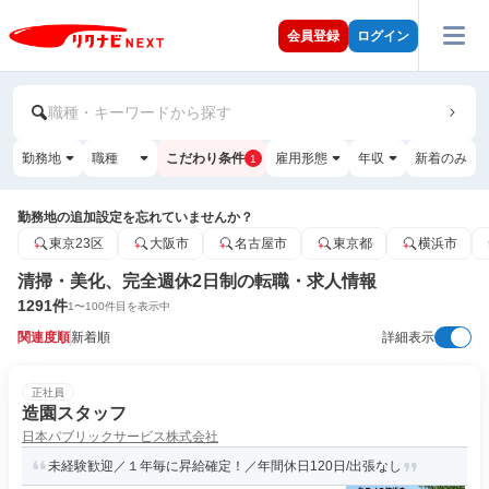
会員登録
ログイン
職種・キーワードから探す
勤務地
職種
こだわり条件
雇用形態
年収
新着のみ
1
勤務地の追加設定を忘れていませんか？
東京23区
大阪市
名古屋市
東京都
横浜市
清掃・美化、完全週休2日制の転職・求人情報
1291
件
1
〜
100
件目を表示中
関連度順
新着順
詳細表示
正社員
造園スタッフ
日本パブリックサービス株式会社
未経験歓迎／１年毎に昇給確定！／年間休日120日/出張なし