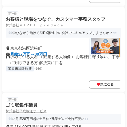
正社員
お客様と現場をつなぐ、カスタマー事務スタッフ
株式会社ＫＩＲＥＩ ｐｒｏｄｕｃｅ
学びながら働ける◎DX推進中の会社でスキルアップしませんか？
東京都港区浜松町
月給27万円～30万円
求めている人材 ＜歓迎する人物像＞ お客様に寄り添い、丁寧
に対応できる方 解決策に目を...
業界未経験歓迎
+16個
気になる
正社員
ゴミ収集作業員
株式会社平成輸送サービス
✅月収28万円超✅土日休×残業ゼロ✅免許不要✅
〒454-0007愛知県名古屋市中川区広住町