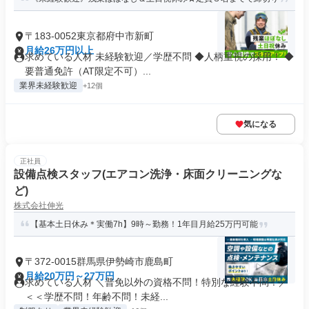
〒183-0052東京都府中市新町
月給26万円以上
求めている人材 未経験歓迎／学歴不問 ◆人柄重視の採用！ ◆
要普通免許（AT限定不可）...
業界未経験歓迎
+12個
気になる
正社員
設備点検スタッフ(エアコン洗浄・床面クリーニングな
ど)
株式会社伸光
【基本土日休み＊実働7h】9時～勤務！1年目月給25万円可能
〒372-0015群馬県伊勢崎市鹿島町
月給20万円～27万円
求めている人材 ＼普免以外の資格不問！特別な経験不問！／
＜＜学歴不問！年齢不問！未経...