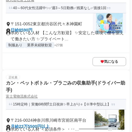
株式会社富士設備
40～60代女性活躍中✨✅週3～5日勤務✅残業なし✅面接1回
〒151-0052東京都渋谷区代々木神園町
日給8590円
求めている人材 【こんな方歓迎】 ✨安定した環境で腰を据え
て働きたい方 ✨プライベート...
制服あり
業界未経験歓迎
+27個
気になる
正社員
カン・ペットボトル・プラごみの収集助手(ドライバー助
手)
富士電物流株式会社
15時定時｜実働6時間⁉土日祝休✨早上がり○【※準中型以上】
〒216-0024神奈川県川崎市宮前区南平台
月給23万5500円以上
求めている人材 ＜必須条件＞ ・‥…━━━━━━━…‥・ ✅