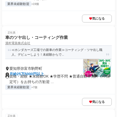
業界未経験歓迎
+19個
気になる
正社員
車のツヤ出し・コーティング作業
瀧村電装株式会社
≪ホンダカーズ工場での新車の作業≫コーティング・ツヤ出し職
人、デビューしよう！未経験からで...
愛知県弥富市駒野町
月給25万5000円以上
資格・経験 ★未経験OK ★学歴不問 ★普通自動車免許（AT限
定可）をお持ちの方歓迎 ...
業界未経験歓迎
+7個
気になる
正社員