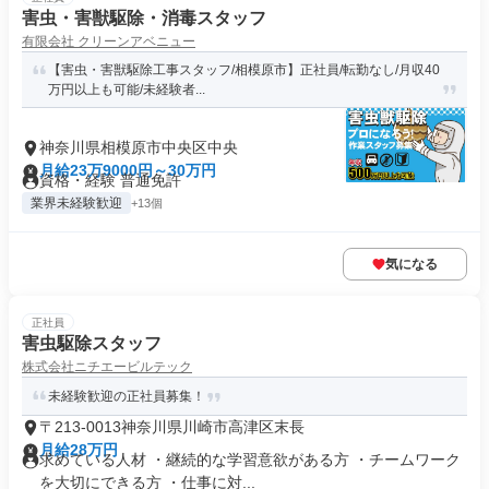
害虫・害獣駆除・消毒スタッフ
有限会社 クリーンアベニュー
【害虫・害獣駆除工事スタッフ/相模原市】正社員/転勤なし/月収40
万円以上も可能/未経験者...
神奈川県相模原市中央区中央
月給23万9000円～30万円
資格・経験 普通免許
業界未経験歓迎
+13個
気になる
正社員
害虫駆除スタッフ
株式会社ニチエービルテック
未経験歓迎の正社員募集！
〒213-0013神奈川県川崎市高津区末長
月給28万円
求めている人材 ・継続的な学習意欲がある方 ・チームワーク
を大切にできる方 ・仕事に対...