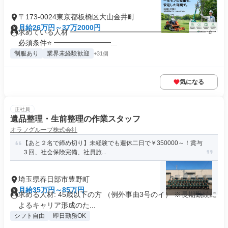
〒173-0024東京都板橋区大山金井町
月給26万円～37万2000円
求めている人材 ━━━━━━━━━━━━━━━━━━━ ⭐
必須条件⭐ ━━━━━━━━...
制服あり
業界未経験歓迎
+31個
気になる
正社員
遺品整理・生前整理の作業スタッフ
オラフグループ株式会社
【あと２名で締め切り】未経験でも週休二日で￥350000～！賞与
３回、社会保険完備、社員旅...
埼玉県春日部市豊野町
月給35万円～85万円
求める人材: 45歳以下の方 （例外事由3号のイ） ※長期勤続に
よるキャリア形成のた...
シフト自由
即日勤務OK