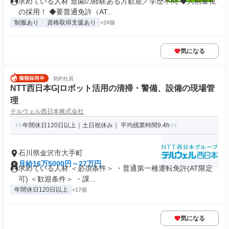
求めている人材 造園の経験ある方歓迎／学歴不問 ◆人柄重視
の採用！ ◆要普通免許（AT...
制服あり
資格取得支援あり
+24個
気になる
契約社員
NTT西日本G|ロボット活用の清掃・警備、設備の現場管
理
テルウェル西日本株式会社
年間休日120日以上｜土日祝休み｜ 平均残業時間9.4h
石川県金沢市大手町
月給16万5000円～27万円
求めている人材 ＜必須条件＞ ・普通第一種運転免許(AT限定
可) ＜歓迎条件＞ ・課...
年間休日120日以上
+17個
気になる