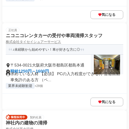
気になる
正社員
ニコニコレンタカーの受付や車両清掃スタッフ
株式会社タイセイシュアーサービス
♪未経験から始めやすい！車が好きな方に◎
〒534-0021大阪府大阪市都島区都島本通
時給1250円～1600円
求めている人材 【必須】 PCの入力程度ができる方 普通自動
車免許のある方 （ペ...
業界未経験歓迎
+28個
気になる
契約社員
神社内の建物の清掃