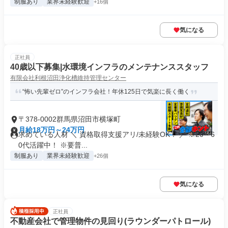
制服あり
業界未経験歓迎
+16個
気になる
正社員
40歳以下募集|水環境インフラのメンテナンススタッフ
有限会社利根沼田浄化槽維持管理センター
“怖い先輩ゼロ”のインフラ会社！年休125日で気楽に長く働く
〒378-0002群馬県沼田市横塚町
月給18万円～24万円
求めている人材 ＼ 資格取得支援アリ/未経験OK！ ／ ※20～6
0代活躍中！ ※要普...
制服あり
業界未経験歓迎
+26個
気になる
正社員
不動産会社で管理物件の見回り(ラウンダーパトロール)