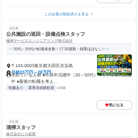
この企業の類似求人を見る
正社員
公共施設の巡回・設備点検スタッフ
極東サービスエンジニアリング株式会社
30代～50代の転職者多数！17:30退勤・残業ほぼなし✨
〒143-0003東京都大田区京浜島
月給23万円～28万円
求めている人材 ●中高年活躍中（30～50代） ●ミドル世代活躍
中 ●最後の転職を考え...
制服あり
業界未経験歓迎
+25個
気になる
正社員
清掃スタッフ
株式会社ヒロ産業