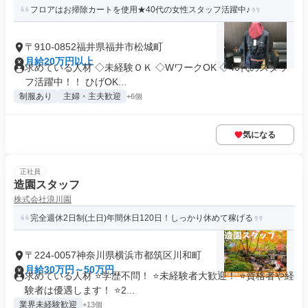
フロアはお掃除カートを使用★40代の女性スタッフ活躍中♪
〒910-0852福井県福井市松城町
月給20万円以上
求めている人材 ◇未経験ＯＫ ◇WワークOK ◇40代のスタッ
フ活躍中！！ ひげOK...
制服あり
主婦・主夫歓迎
+6個
気になる
正社員
造園スタッフ
株式会社浪川園
完全週休2日制(土日)年間休日120日！しっかり休めて稼げる
〒224-0057神奈川県横浜市都筑区川和町
月給30万円～50万円
求めている人材 ⭐学歴不問！ ⭐未経験者大歓迎！ ⭐資格者や経
験者は優遇します！ ⭐2...
業界未経験歓迎
+13個