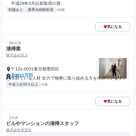
平成29年3月以前取得の普...
制服あり
業界未経験歓迎
+29個
気になる
契約社員
清掃業
株式会社ELS
〒131-0031東京都墨田区
月給21万円
求めている人材 全力で物事に取り組める方を求めています。
中途入社50％以上
+5個
気になる
正社員
ビルやマンションの清掃スタッフ
株式会社未宝社