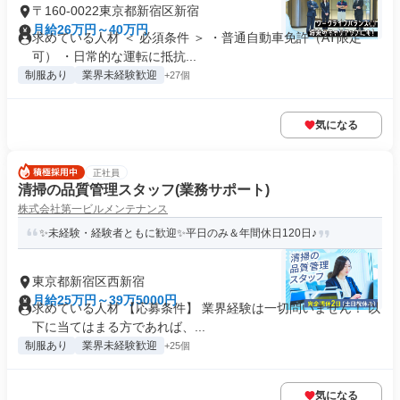
〒160-0022東京都新宿区新宿
月給26万円～40万円
求めている人材 ＜ 必須条件 ＞ ・普通自動車免許（AT限定
可） ・日常的な運転に抵抗...
制服あり
業界未経験歓迎
+27個
気になる
正社員
清掃の品質管理スタッフ(業務サポート)
株式会社第一ビルメンテナンス
✨未経験・経験者ともに歓迎✨平日のみ＆年間休日120日♪
東京都新宿区西新宿
月給25万円～39万5000円
求めている人材 【応募条件】 業界経験は一切問いません！ 以
下に当てはまる方であれば、...
制服あり
業界未経験歓迎
+25個
気になる