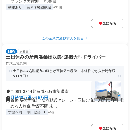
ブランク大歓迎） ◎実務...
制服あり
業界未経験歓迎
+34個
気になる
この企業の類似求人を見る
NEW
正社員
土日休みの産業廃棄物収集･運搬大型ドライバー
株式会社丸栄
土日休み♪処理能力の速さが高待遇の秘訣！未経験でも入社時年収
500万円！
〒061-3244北海道石狩市新港南
月給40万円～55万円
資格 要大型免許 ※移動式クレーン・玉掛け免許あれば尚可 求
める人物像 学歴不問 未...
学歴不問
即日勤務OK
+4個
気になる