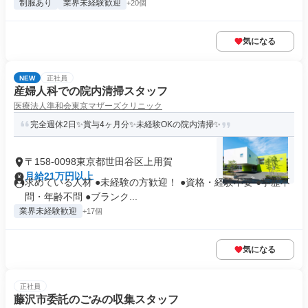
制服あり
業界未経験歓迎
+20個
気になる
NEW
正社員
産婦人科での院内清掃スタッフ
医療法人準和会東京マザーズクリニック
完全週休2日✨賞与4ヶ月分✨未経験OKの院内清掃✨
〒158-0098東京都世田谷区上用賀
月給21万円以上
求めている人材 ●未経験の方歓迎！ ●資格・経験不要 ●学歴不
問・年齢不問 ●ブランク...
業界未経験歓迎
+17個
気になる
正社員
藤沢市委託のごみの収集スタッフ