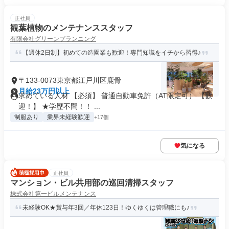
正社員
観葉植物のメンテナンススタッフ
有限会社グリーンプランニング
【週休2日制】初めての造園業も歓迎！専門知識をイチから習得♪
〒133-0073東京都江戸川区鹿骨
月給23万円以上
求めている人材 【必須】 普通自動車免許（AT限定可） 【歓
迎！】 ★学歴不問！！ ...
制服あり
業界未経験歓迎
+17個
気になる
正社員
マンション・ビル共用部の巡回清掃スタッフ
株式会社第一ビルメンテナンス
未経験OK★賞与年3回／年休123日！ゆくゆくは管理職にも♪