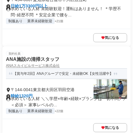
日給1万3300円以上
求めている人材 未経験歓迎！運転はありません！ ＊学歴不
問･経歴不問 ＊安定企業で腰を...
制服あり
業界未経験歓迎
+21個
気になる
契約社員
ANA施設の清掃スタッフ
ANAスカイビルサービス株式会社
【賞与年2回】ANAグループで安定・未経験OK【女性活躍中】
〒144-0041東京都大田区羽田空港
時給1320円
求めている人材 ＼＼学歴×年齢×経験×ブランクは一切不問／／
＜必須＞ 家事レベルの...
制服あり
業界未経験歓迎
+22個
気になる