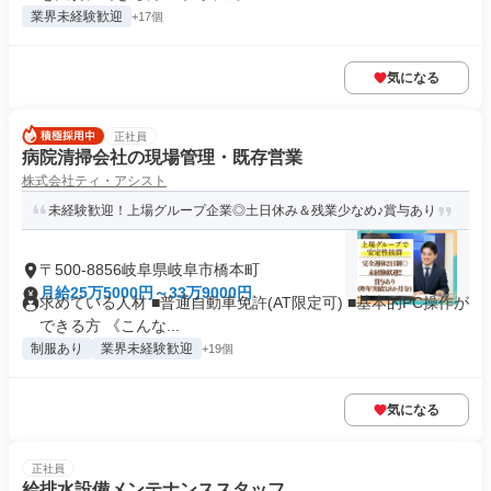
業界未経験歓迎
+17個
気になる
正社員
病院清掃会社の現場管理・既存営業
株式会社ティ・アシスト
未経験歓迎！上場グループ企業◎土日休み＆残業少なめ♪賞与あり
〒500-8856岐阜県岐阜市橋本町
月給25万5000円～33万9000円
求めている人材 ■普通自動車免許(AT限定可) ■基本的PC操作が
できる方 《こんな...
制服あり
業界未経験歓迎
+19個
気になる
正社員
給排水設備メンテナンススタッフ