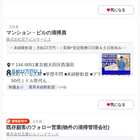
気になる
正社員
マンション・ビルの清掃員
株式会社宮下ビルサービス
未経験歓迎｜月給22万円～｜長期×安定勤務◎日勤＆土日祝休み
〒144-0051東京都大田区西蒲田
月給22万円以上
求めている人材 ■学歴不問 ■未経験歓迎 ■ブランクOK ■40代・
50代ミドル世代も...
制服あり
業界未経験歓迎
+24個
気になる
正社員
既存顧客のフォロー営業(物件の清掃管理会社)
株式会社五條ビルメンテナンス