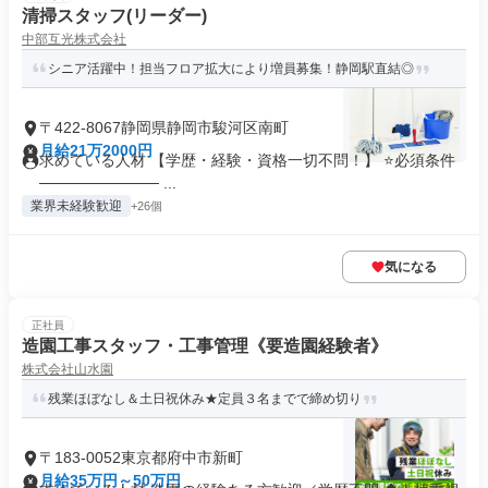
清掃スタッフ(リーダー)
中部互光株式会社
シニア活躍中！担当フロア拡大により増員募集！静岡駅直結◎
〒422-8067静岡県静岡市駿河区南町
月給21万2000円
求めている人材 【学歴・経験・資格一切不問！】 ⭐必須条件
─────────── ...
業界未経験歓迎
+26個
気になる
正社員
造園工事スタッフ・工事管理《要造園経験者》
株式会社山水園
残業ほぼなし＆土日祝休み★定員３名までで締め切り
〒183-0052東京都府中市新町
月給35万円～50万円