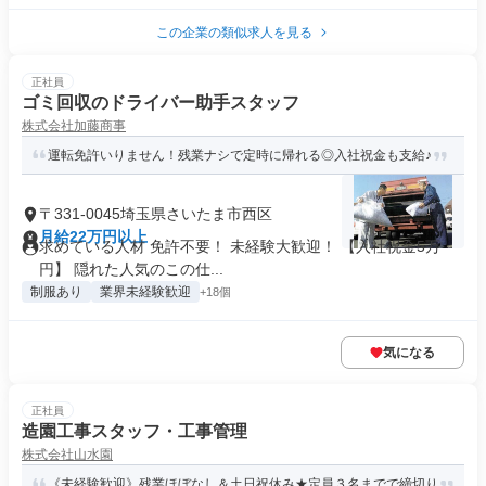
この企業の類似求人を見る
正社員
ゴミ回収のドライバー助手スタッフ
株式会社加藤商事
運転免許いりません！残業ナシで定時に帰れる◎入社祝金も支給♪
〒331-0045埼玉県さいたま市西区
月給22万円以上
求めている人材 免許不要！ 未経験大歓迎！ 【入社祝金5万
円】 隠れた人気のこの仕...
制服あり
業界未経験歓迎
+18個
気になる
正社員
造園工事スタッフ・工事管理
株式会社山水園
《未経験歓迎》残業ほぼなし＆土日祝休み★定員３名までで締切り