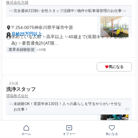
株式会社大雄
完全週休2日制✨女性スタッフ活躍中✨物件や駐車場管理のお仕事
〒254-0075神奈川県平塚市中原
月給25万円以上
求めている人材 ✨高卒以上 ✨40歳まで(長期キャリア形成の
為) ✨要普通免許(AT限...
業界未経験歓迎
+10個
気になる
正社員
洗浄スタッフ
環協株式会社
未経験OK！実質年休130日！人々の暮らしを守るやりがい十分な
お仕事！
兵庫県西宮市中前田町
月給26万2000円以上
ホーム
オファー
気になる
求める人材: 《必須の経験はありません！》 * 未経験OK！社員