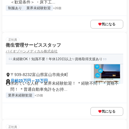
＜歓迎条件＞ ・床下工...
制服あり
業界未経験歓迎
+26個
気になる
正社員
衛生管理サービススタッフ
バイオゾーンメディカル株式会社
未経験OK！知識不要！年休120日以上✨資格取得支援あり
〒939-8232富山県富山市南央町
月給25万円～35万円
求めている人材 ＊業界未経験歓迎！ ＊経験不問！ ＊資格不
問！ ＊普通自動車免許をお持...
業界未経験歓迎
+15個
気になる
正社員