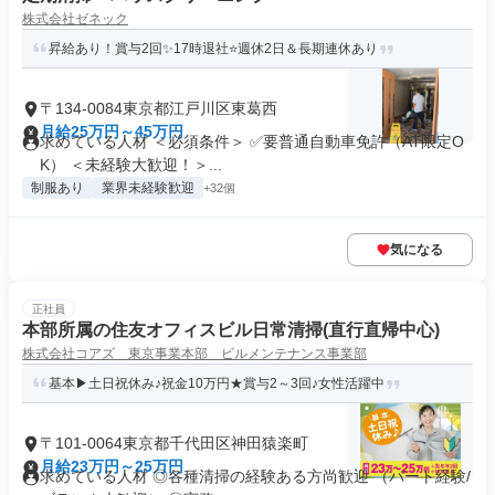
株式会社ゼネック
昇給あり！賞与2回✨17時退社⭐週休2日＆長期連休あり
〒134-0084東京都江戸川区東葛西
月給25万円～45万円
求めている人材 ＜必須条件＞ ✅要普通自動車免許（AT限定O
K） ＜未経験大歓迎！＞...
制服あり
業界未経験歓迎
+32個
気になる
正社員
本部所属の住友オフィスビル日常清掃(直行直帰中心)
株式会社コアズ 東京事業本部 ビルメンテナンス事業部
基本▶土日祝休み♪祝金10万円★賞与2～3回♪女性活躍中
〒101-0064東京都千代田区神田猿楽町
月給23万円～25万円
求めている人材 ◎各種清掃の経験ある方尚歓迎 （パート経験/