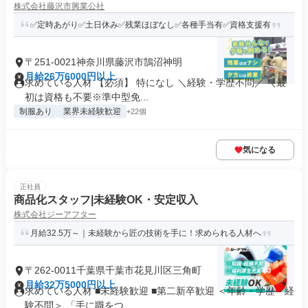
株式会社藤沢市興業公社
✅定時あがり✅土日休み✅残業ほぼなし✅各種手当有✅資格支援有
〒251-0021神奈川県藤沢市鵠沼神明
月給26万6000円以上
求めている人材 【必須】 特になし ＼経験・学歴不問／ ＼最
初は資格も不要※準中型免...
制服あり
業界未経験歓迎
+22個
気になる
正社員
商品化スタッフ|未経験OK・安定収入
株式会社ジーアフター
月給32.5万～｜未経験から匠の技術を手に！求められる人材へ
〒262-0011千葉県千葉市花見川区三角町
月給32万5000円以上
求めている人材 ■未経験歓迎 ■第二新卒歓迎 ＜年齢・学歴・経
験不問＞ 「手に職をつ...