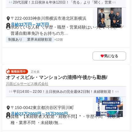
20代活躍！土日祝休＆年休120日！「売る」より「聞く」営業
〒222-0033神奈川県横浜市港北区新横浜
月給33万円～38万円
求めている人材 ＼学歴・職歴・営業経験はいっさい不問／ ✅
普通自動車免許をお持ちの方...
制服あり
業界未経験歓迎
+12個
気になる
正社員
オフィスビル・マンションの清掃/午後から勤務/
川面ビルサービス株式会社
平日14:00～22:00！土日祝休みの完全週休2日制！未経験歓迎！
〒150-0042東京都渋谷区宇田川町
月給23万2000円～25万2000円
資格 *【未経験者大歓迎・経験不問】* ・学歴不問 ・経験業
種・業界不問 ・未経験/無...