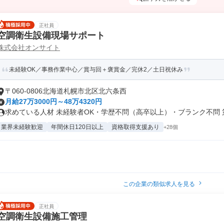
正社員
空調衛生設備現場サポート
株式会社オンサイト
未経験OK／事務作業中心／賞与回＋褒賞金／完休2／土日祝休み
〒060-0806北海道札幌市北区北六条西
月給27万3000円～48万4320円
求めている人材 未経験者OK・学歴不問（高卒以上）・ブランク不問 第二
業界未経験歓迎
年間休日120日以上
資格取得支援あり
+28個
この企業の類似求人を見る
正社員
空調衛生設備施工管理