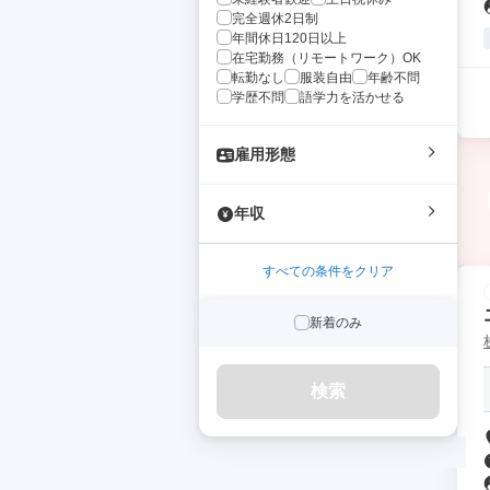
完全週休2日制
年間休日120日以上
在宅勤務（リモートワーク）OK
転勤なし
服装自由
年齢不問
学歴不問
語学力を活かせる
雇用形態
年収
すべての条件をクリア
新着のみ
検索