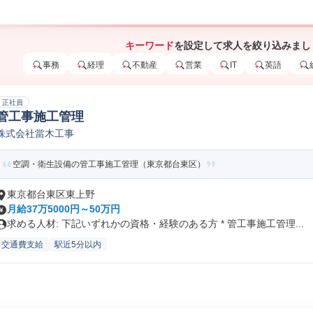
キーワード
を設定して求人を絞り込みまし
事務
経理
不動産
営業
IT
英語
正社員
管工事施工管理
株式会社當木工事
空調・衛生設備の管工事施工管理（東京都台東区）
東京都台東区東上野
月給37万5000円～50万円
求める人材: 下記いずれかの資格・経験のある方 * 管工事施工管理...
交通費支給
駅近5分以内