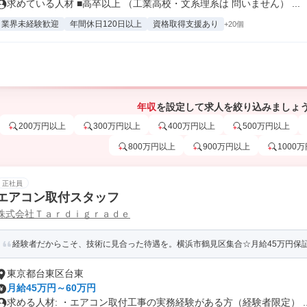
求めている人材 ■高卒以上 （工業高校・文系理系は 問いません） ...
業界未経験歓迎
年間休日120日以上
資格取得支援あり
+20個
年収
を設定して求人を絞り込みましょ
200万円以上
300万円以上
400万円以上
500万円以上
800万円以上
900万円以上
1000
正社員
エアコン取付スタッフ
株式会社Ｔａｒｄｉｇｒａｄｅ
経験者だからこそ、技術に見合った待遇を。横浜市鶴見区集合☆月給45万円保証☆
東京都台東区台東
月給45万円～60万円
求める人材: ・エアコン取付工事の実務経験がある方（経験者限定） ..