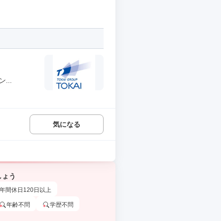
..
気になる
しょう
年間休日120日以上
年齢不問
学歴不問