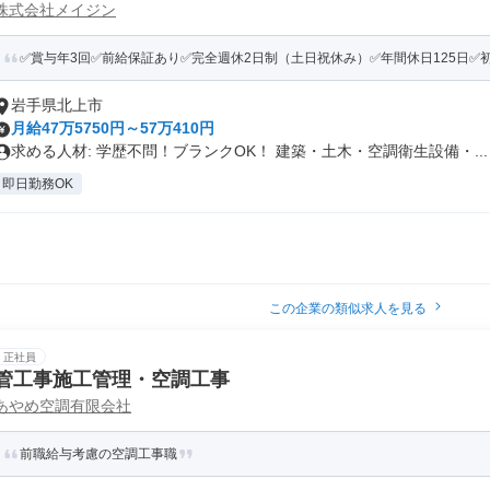
株式会社メイジン
✅賞与年3回✅前給保証あり✅完全週休2日制（土日祝休み）✅年間休日125日✅初年
岩手県北上市
月給47万5750円～57万410円
求める人材: 学歴不問！ブランクOK！ 建築・土木・空調衛生設備・...
即日勤務OK
この企業の類似求人を見る
正社員
管工事施工管理・空調工事
あやめ空調有限会社
前職給与考慮の空調工事職