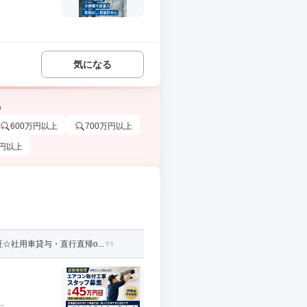
気になる
う
600万円以上
700万円以上
万円以上
社用車貸与・直行直帰o...
.