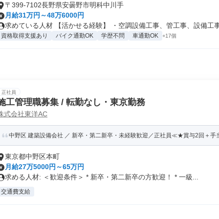
〒399-7102長野県安曇野市明科中川手
月給31万円～48万6000円
求めている人材 【活かせる経験】 ・空調設備工事、管工事、設備工事、
資格取得支援あり
バイク通勤OK
学歴不問
車通勤OK
+17個
正社員
施工管理職募集 / 転勤なし・東京勤務
株式会社東洋AC
中野区 建築設備会社 ／ 新卒・第二新卒・未経験歓迎／正社員≪★賞与2回＋手
東京都中野区本町
月給27万5000円～65万円
求める人材: ＜歓迎条件＞ * 新卒・第二新卒の方歓迎！ * 一級...
交通費支給