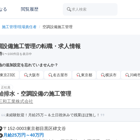
なる
閲覧履歴
求人検索
施工管理/現場責任者
/
空調設備施工管理
調設備施工管理の転職・求人情報
件
1
〜
100
件目を表示中
地の追加設定を忘れていませんか？
東京23区
大阪市
名古屋市
東京都
横浜市
川崎
正社員
給排水・空調設備の施工管理
三和工業株式会社
未経験歓迎！月給25万～＆土日祝休みで残業ほぼ無し！
〒152-0003東京都目黒区碑文谷
月給25万円～40万円