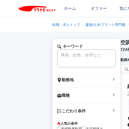
ホーム
オファー
気に
転職・求人トップ
/
建築/土木/プラント専門職
/
空
キーワード
724
勤務
勤務地
職種
こだわり条件
人気の条件
未経験者歓迎
土日祝休み