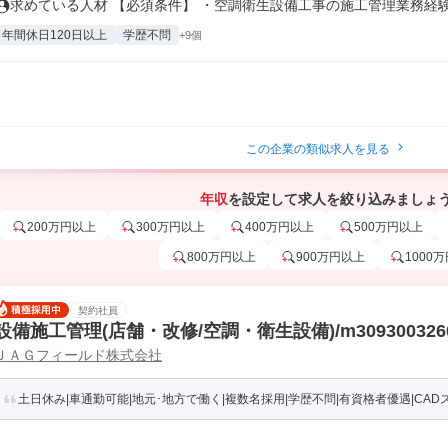
求めている人材 【必須条件】 ・空調衛生設備工事の施工管理業務経験者 
年間休日120日以上
学歴不問
+9個
この企業の類似求人を見る
年収
を設定して求人を絞り込みましょ
200万円以上
300万円以上
400万円以上
500万円以上
800万円以上
900万円以上
1000
契約社員
設備施工管理(店舗・改修/空調・衛生設備)/m30930032604
ＪＡＧフィールド株式会社
土日休み|車通勤可能|地元･地方で働く|複数名採用|学歴不問|有資格者優遇|CAD