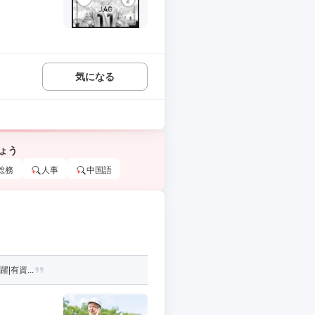
気になる
ょう
総務
人事
中国語
|有資...