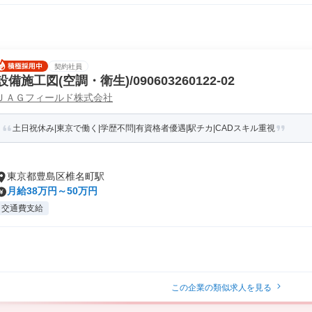
契約社員
設備施工図(空調・衛生)/090603260122-02
ＪＡＧフィールド株式会社
土日祝休み|東京で働く|学歴不問|有資格者優遇|駅チカ|CADスキル重視
東京都豊島区椎名町駅
月給38万円～50万円
交通費支給
この企業の類似求人を見る