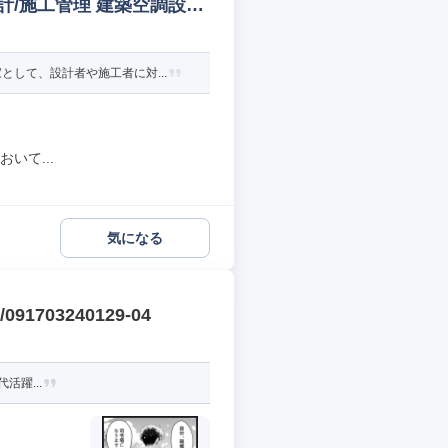
/施工管理 建築空調設備
して、設計者や施工者に対...
いて...
気になる
703240129-04
活躍...