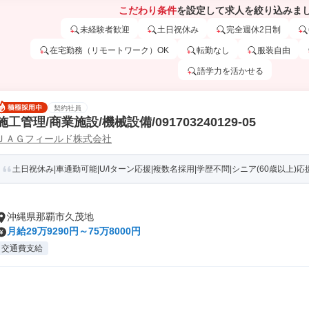
こだわり条件
を設定して求人を絞り込みま
未経験者歓迎
土日祝休み
完全週休2日制
在宅勤務（リモートワーク）OK
転勤なし
服装自由
語学力を活かせる
契約社員
施工管理/商業施設/機械設備/091703240129-05
ＪＡＧフィールド株式会社
土日祝休み|車通勤可能|U/Iターン応援|複数名採用|学歴不問|シニア(60歳以上)応援|
沖縄県那覇市久茂地
月給29万9290円～75万8000円
交通費支給