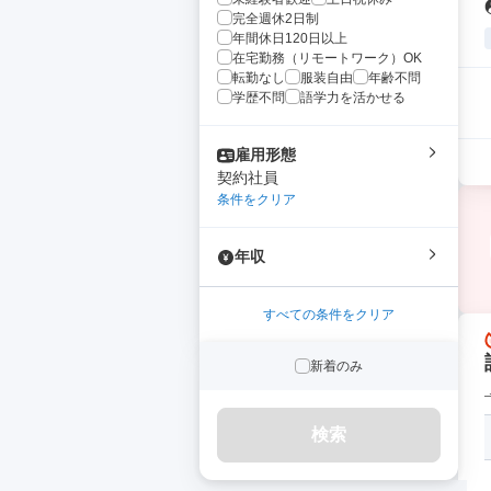
完全週休2日制
年間休日120日以上
在宅勤務（リモートワーク）OK
転勤なし
服装自由
年齢不問
学歴不問
語学力を活かせる
雇用形態
契約社員
条件をクリア
年収
すべての条件をクリア
新着のみ
検索