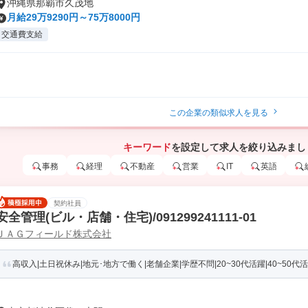
沖縄県那覇市久茂地
月給29万9290円～75万8000円
交通費支給
この企業の類似求人を見る
キーワード
を設定して求人を絞り込みまし
事務
経理
不動産
営業
IT
英語
契約社員
安全管理(ビル・店舗・住宅)/091299241111-01
ＪＡＧフィールド株式会社
高収入|土日祝休み|地元･地方で働く|老舗企業|学歴不問|20~30代活躍|40~50代活躍