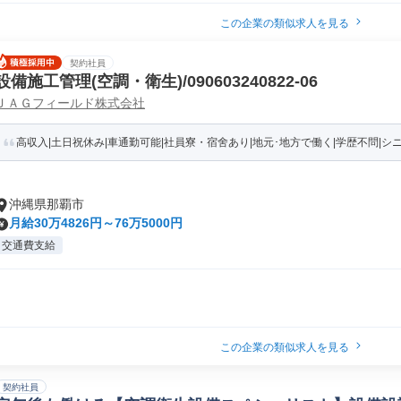
この企業の類似求人を見る
契約社員
設備施工管理(空調・衛生)/090603240822-06
ＪＡＧフィールド株式会社
高収入|土日祝休み|車通勤可能|社員寮・宿舍あり|地元･地方で働く|学歴不問|シニア(
沖縄県那覇市
月給30万4826円～76万5000円
交通費支給
この企業の類似求人を見る
契約社員