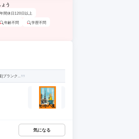
しょう
年間休日120日以上
年齢不問
学歴不問
ブランク...
気になる