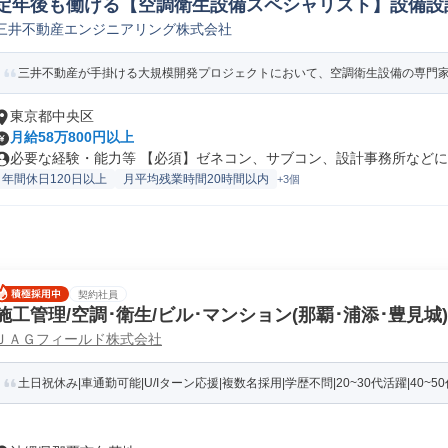
定年後も働ける【空調衛生設備スペシャリスト】設備設計
三井不動産エンジニアリング株式会社
設計
三井不動産が手掛ける大規模開発プロジェクトにおいて、空調衛生設備の専門家と
東京都中央区
月給58万800円以上
必要な経験・能力等 【必須】ゼネコン、サブコン、設計事務所などにお
年間休日120日以上
月平均残業時間20時間以内
+3個
契約社員
施工管理/空調･衛生/ビル･マンション(那覇･浦添･豊見城)/091
ＪＡＧフィールド株式会社
土日祝休み|車通勤可能|U/Iターン応援|複数名採用|学歴不問|20~30代活躍|40~50代