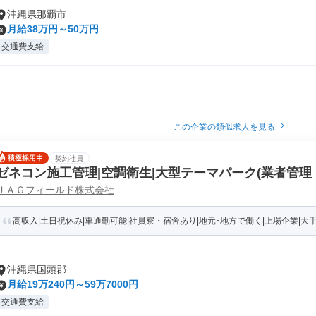
沖縄県那覇市
月給38万円～50万円
交通費支給
この企業の類似求人を見る
契約社員
ゼネコン施工管理|空調衛生|大型テーマパーク(業者管理・打合せ
ＪＡＧフィールド株式会社
06
高収入|土日祝休み|車通勤可能|社員寮・宿舍あり|地元･地方で働く|上場企業|大手企業
沖縄県国頭郡
月給19万240円～59万7000円
交通費支給