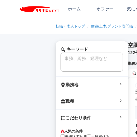
ホーム
オファー
気に
転職・求人トップ
/
建築/土木/プラント専門職
/
空
キーワード
122
勤務
勤務地
職種
こだわり条件
人気の条件
未経験者歓迎
土日祝休み