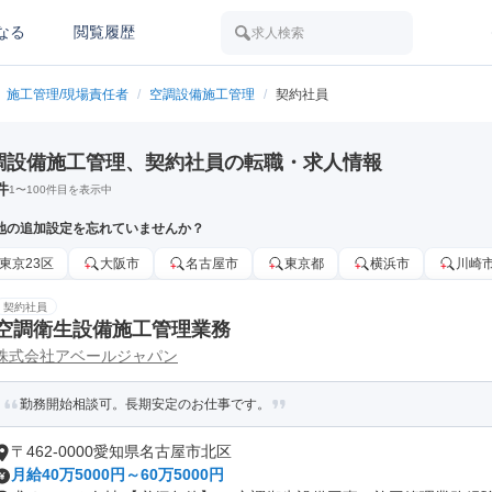
なる
閲覧履歴
求人検索
施工管理/現場責任者
/
空調設備施工管理
/
契約社員
調設備施工管理、契約社員の転職・求人情報
件
1
〜
100
件目を表示中
地の追加設定を忘れていませんか？
東京23区
大阪市
名古屋市
東京都
横浜市
川崎
契約社員
空調衛生設備施工管理業務
株式会社アベールジャパン
勤務開始相談可。長期安定のお仕事です。
〒462-0000愛知県名古屋市北区
月給40万5000円～60万5000円