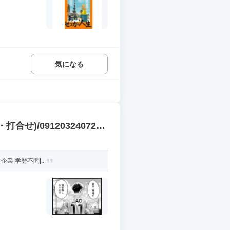
気になる
)/091203240726-
|学歴不問|...